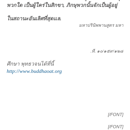
พวกใด เป็นผู้ใคร่ในสิกขา, ภิกษุพวกนั้นจักเป็นผู้อยู่
ในสถานะอันเลิศที่สุดแล.
มหาปรินิพพานสูตร มหา
.
ที
.
๑๐
/
๑๕๙
/
๑๒๘
ศึกษา พุทธวจนได้ที่นี้
http://www.buddhaoat.org
[/FONT]​
[/FONT]​