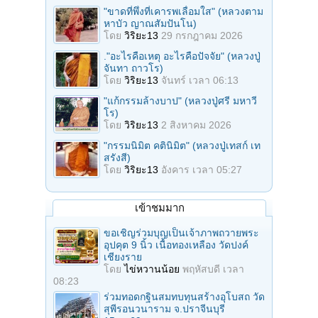
"ขาดที่พึ่งที่เคารพเลื่อมใส" (หลวงตาม
หาบัว ญาณสัมปันโน)
โดย
วิริยะ13
29 กรกฎาคม 2026
."อะไรคือเหตุ อะไรคือปัจจัย" (หลวงปู่
จันทา ถาวโร)
โดย
วิริยะ13
จันทร์ เวลา 06:13
"แก้กรรมล้างบาป" (หลวงปู่ศรี มหาวี
โร)
โดย
วิริยะ13
2 สิงหาคม 2026
"กรรมนิมิต คตินิมิต" (หลวงปู่เทสก์ เท
สรังสี)
โดย
วิริยะ13
อังคาร เวลา 05:27
เข้าชมมาก
ขอเชิญร่วมบุญเป็นเจ้าภาพถวายพระ
อุปคุต 9 นิ้ว เนื้อทองเหลือง วัดปงค์
เชียงราย
โดย
ไข่หวานน้อย
พฤหัสบดี เวลา
08:23
ร่วมทอดกฐินสมทบทุนสร้างอุโบสถ วัด
สุพีรอนวนาราม จ.ปราจีนบุรี