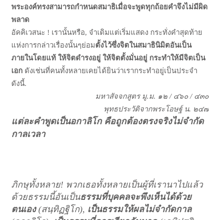
พระองค์ทรงสามารถกำหนดสมาธิเมื่อจะพูดทุกถ้อยคำจึงไม่มีผิด
พลาด
อัคคิเวสนะ ! เรานั้นหรือ, จำเดิมแต่เริ่มแสดง กระทั่งคำสุดท้าย
แห่งการกล่าวเรื่องนั้นๆ
ย่อม
ตั้งไว้ซึ่งจิตในสมาธินิมิตอันเป็น
ภายในโดยแท้ ให้จิตดำรงอยู่ ให้จิตตั้งมั่นอยู่ กระทำ
ให้มีจิตเป็น
เอก
ดังเช่นที่คนทั้งหลายเคยได้ยินว่าเรากระทำอยู่เป็นประจำ
ดังนี้.
มหาสัจจกสูตร มู.ม. ๑๒ / ๔๖๐ / ๔๓๐
พุทธประวัติจากพระโอษฐ์ น
.
๒๔๗
แต่ละคำพูดเป็นอกาลิโก คือถูกต้องตรงจริงไม่จำกัด
กาลเวลา
ภิกษุทั้งหลาย! พวกเธอทั้งหลายเป็นผู้ที่เรานาไปแล้ว
ด้วยธรรมนี้อันเป็น
ธรรมที่บุคคล
จะพึงเห็นได้ด้วย
ตนเอง
(สนฺทิฏฐิโก),
เป็นธรรมให้ผลไม่จำกัดกาล