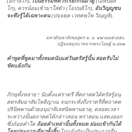
(อกาลิโก),
เป็น
ธรรมที่ควรเรียกกันมาดู
(เอหิปสฺสิ
โก), ควรน้อมเข้ามาใส่ตัว (โอปนยิโก),
อันวิญญูชน
จะพึงรู้ได้เฉพาะตน
(ปจฺจตฺต เวทตพฺโพ วิญฺญูหิ).
มหาตัณหาสังขยสูตร ม. ม. ๑๒/๔๘๕/๔๕๐.
ปฎิจจสมุปบาทจากพระโอษฐ์ น
.
๔๓๑
คำพูดที่พูดมาทั้งหมดนับแต่วันตรัสรู้นั้น สอดรับไม่
ขัดแย้งกัน
ภิกษุทั้งหลาย
!
นับตั้งแต่ราตรี ที่ตถาคตได้ตรัสรู้อนุ
ตตรสัมมาสัมโพธิญาณ จนกระทั่ง
ถึงราตรีที่ตถาคต
ปรินิพพานด้วยอนุปาทิเสสนิพพานธาตุ
,
ตลอดเวลา
ระหว่างนั้น
ตถาคตได้กล่าวสอน พร่าสอน แสดงออก
ซึ่งถ้อยคำใด
ถ้อยคำเหล่านั้นทั้งหมด ย่อม
เข้ากันได้
โดยประการเดียวทั้งสิ้น
ไม่แย้งกันเป็นประการอื่น