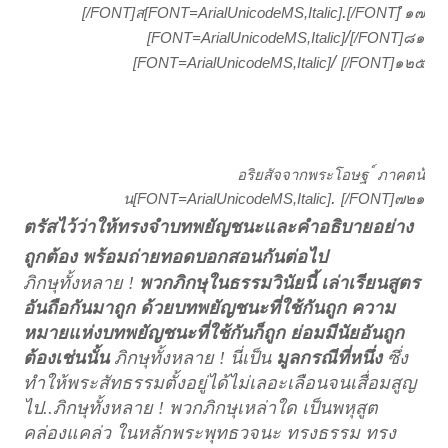
.
[/FONT]
[FONT=ArialUnicodeMS,Italic]
[/FONT]
ส
ํ ๑๗
/
[FONT=ArialUnicodeMS,Italic]
[/FONT]
๘๑
/
[FONT=ArialUnicodeMS,Italic]
[/FONT]
๑๒๕
อริยสัจจากพระโอษฐ ์ ภาคตน้
.
[FONT=ArialUnicodeMS,Italic]
[/FONT]
น
๗๒๑
ตรัสไว้ว่าให้ทรงจำบทพยัญชนะและคำอธิบายอย่าง
ถูกต้อง พร้อมถ่ายทอด
บอกสอนกันต่อไป
ภิกษุทั้งหลาย
!
พวกภิกษุในธรรมวินัยนี้ เล่าเรียนสูตร
อันถือกันมาถูก ด้วยบทพยัญชนะที่ใช้กันถูก ความ
หมายแห่งบทพยัญชนะที่ใช้กันก็ถูก ย่อมมีนัยอันถูก
ต้องเช่นนั้น
ภิกษุทั้งหลาย
!
นี่เป็น
มูลกรณีที่หนึ่ง
ซึ่ง
ทำให้พระสัทธรรมตั้งอยู่ได้ไม่เลอะเลือนจนเสื่อมสูญ
ไป
..
ภิกษุทั้งหลาย
!
พวกภิกษุเหล่าใด เป็นพหุสูต
คล่องแคล่ว ในหลักพระพุทธวจนะ ทรงธรรม ทรง