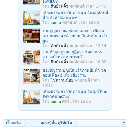
15พย.69
โดย
ศิษย์รุ่นจิ๋ว
พฤหัสบดี เวลา 17:45
เสียงธรรมจากวัดท่าขนุน วันพฤหัสบดี
ที่ ๖ สิงหาคม ๒๕๖๙
โดย
iamfu
พฤหัสบดี เวลา 18:06
ร่วมบุญถวายค่ารักษาและยา เพื่อสง
เคราะพระสงฆ์อาพาธ วัดต้นปัน จ.ลํา
พูน
โดย
ศิษย์รุ่นจิ๋ว
พฤหัสบดี เวลา 14:14
ร่วมทําบุญบูรณะกุฏิพระ วัดละหาร
อ.บางบัวทอง จ.นนทบุรี
โดย
ศิษย์รุ่นจิ๋ว
พฤหัสบดี เวลา 10:36
ขอเชิญร่วมบุญเป็นเจ้าภาพปั้มน้ำ วัด
ดอนเฟือง อ.เทิง เชียงราย
โดย
ไข่หวานน้อย
พฤหัสบดี เวลา
10:17
เสียงธรรมจากวัดท่าขนุน วันศุกร์ที่ ๗
สิงหาคม ๒๕๖๙
โดย
iamfu
ศุกร์ เวลา 16:53
เว็บบอร์ด
...
หลวงปู่มั่น ภูริทัตโต