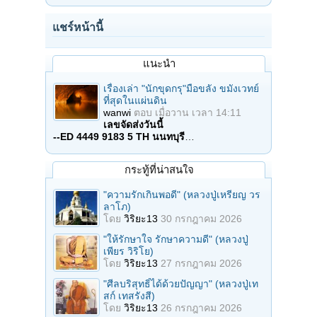
แชร์หน้านี้
แนะนำ
เรื่องเล่า "นักขุดกรุ"มือขลัง ขมังเวทย์
ที่สุดในแผ่นดิน
wanwi
ตอบ
เมื่อวาน เวลา 14:11
เลขจัดส่งวันนี้
--ED 4449 9183 5 TH นนทบุรี
…
กระทู้ที่น่าสนใจ
"ความรักเกินพอดี" (หลวงปู่เหรียญ วร
ลาโภ)
โดย
วิริยะ13
30 กรกฎาคม 2026
"ให้รักษาใจ รักษาความดี" (หลวงปู่
เพียร วิริโย)
โดย
วิริยะ13
27 กรกฎาคม 2026
"ศีลบริสุทธิ์ได้ด้วยปัญญา" (หลวงปู่เท
สก์ เทสรังสี)
โดย
วิริยะ13
26 กรกฎาคม 2026