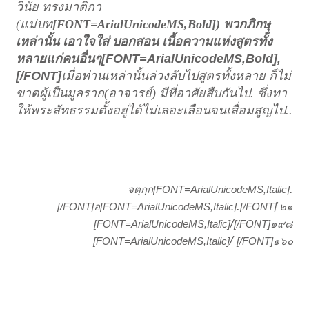
วินัย ทรงมาติกา
(
แม่บท
[FONT=ArialUnicodeMS,Bold])
พวกภิกษุ
เหล่านั้น เอาใจใส่ บอกสอน เนื้อความแห่งสูตรทั้ง
หลายแก่คนอื่นๆ
[FONT=ArialUnicodeMS,Bold],
[/FONT]
เมื่อท่านเหล่านั้นล่วงลับไปสูตรทั้งหลาย ก็ไม่
ขาดผู้เป็นมูลราก
(
อาจารย์
)
มีที่อาศัยสืบกันไป
.
ซึ่งทา
ให้พระสัทธรรมตั้งอยู่ได้ไม่เลอะเลือนจนเสื่อมสูญไป
..
.
[FONT=ArialUnicodeMS,Italic]
จตุกฺก
.
[/FONT]
[FONT=ArialUnicodeMS,Italic]
[/FONT]
อ
ํ ๒๑
/
[FONT=ArialUnicodeMS,Italic]
[/FONT]
๑๙๘
/
[FONT=ArialUnicodeMS,Italic]
[/FONT]
๑๖๐