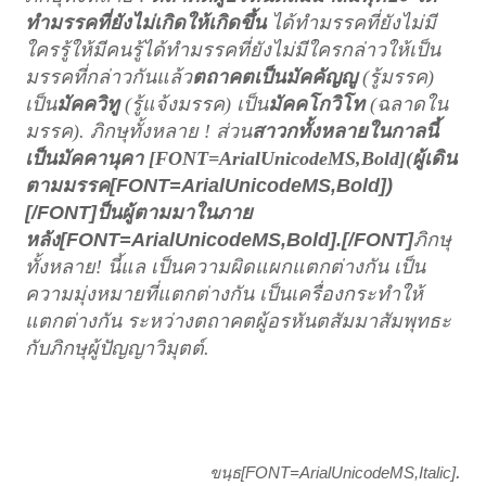
ทำมรรคที่ยังไม่เกิดให้เกิดขึ้น
ได้ทำมรรคที่ยังไม่มี
ใครรู้ให้มีคนรู้ได้ทำมรรคที่ยังไม่มีใครกล่าวให้เป็น
มรรคที่กล่าวกันแล้ว
ตถาคตเป็นมัคคัญญู
(
รู้มรรค
)
เป็น
มัคควิทู
(
รู้แจ้งมรรค
)
เป็น
มัคคโกวิโท
(
ฉลาดใน
มรรค
).
ภิกษุทั้งหลาย
!
ส่วน
สาวกทั้งหลายในกาลนี้
เป็นมัคคานุคา
[FONT=ArialUnicodeMS,Bold](
ผู้เดิน
ตามมรรค
[FONT=ArialUnicodeMS,Bold])
[/FONT]
ป็นผู้ตามมาในภาย
หลัง
[FONT=ArialUnicodeMS,Bold].[/FONT]
ภิกษุ
ทั้งหลาย
!
นี้แล เป็นความผิดแผกแตกต่างกัน เป็น
ความมุ่งหมายที่แตกต่างกัน เป็นเครื่องกระทำให้
แตกต่างกัน ระหว่างตถาคตผู้อรหันตสัมมาสัมพุทธะ
กับภิกษุผู้ปัญญาวิมุตต์
.
.
[FONT=ArialUnicodeMS,Italic]
ขนฺธ