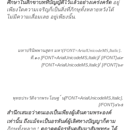
ศึกษาในสิกขาบทที่บัญญัติไว้แล้วอย่างเคร่งครัด
อยู่
เพียงใดความเจริญก็เป็นสิ่งที่ภิกษุทั้งหลายหวังได้
ไม่มีความเสื่อมเลย อยู่เพียงนั้น
.
.
มหาปรินิพพานสูตร มหา
[FONT=ArialUnicodeMS,Italic]
/
[FONT=ArialUnicodeMS,Italic]
[/FONT]
ที.
๑๐
๘๙
/
[FONT=ArialUnicodeMS,Italic]
[/FONT]
๖๙
.
[FONT=ArialUnicodeMS,Italic]
พุทธประวัติจากพระโอษฐ ์ น
[/FONT]
๔๖๕
สำนึกเสมอว่าตนเองเป็นเพียงผู้เดินตามพระองค์
เท่านั้น ถึงแม้จะเป็นอรหันต์ผู้เลิศทางปัญญาก็ตาม
ภิกษุทั้งหลาย
!
ตถาคตผู้อรหันตสัมมาสัมพุทธะ ได้