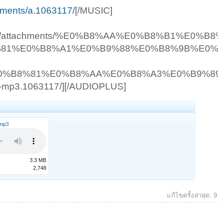
achments/a.1063117/
[/MUSIC]
it.org/attachments/%E0%B8%AA%E0%B8%B1%E0%
%81%E0%B8%A1%E0%B9%88%E0%B8%9B%E0
0%B8%81%E0%B8%AA%E0%B8%A3%E0%B9%8
mp3.1063117/][/AUDIOPLUS]
.mp3
3.3 MB
2,748
แก้ไขครั้งล่าสุด:
9