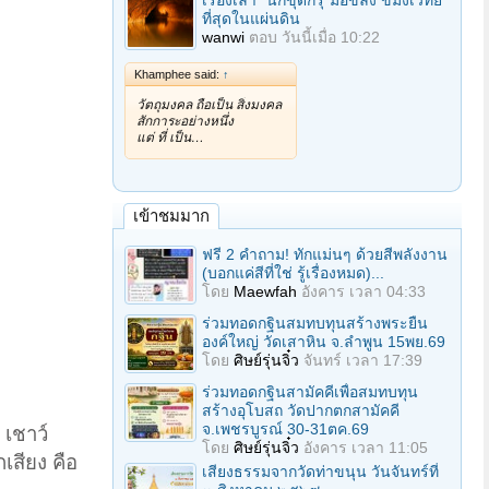
เรื่องเล่า "นักขุดกรุ"มือขลัง ขมังเวทย์
ที่สุดในแผ่นดิน
wanwi
ตอบ
วันนี้เมื่อ 10:22
Khamphee said:
↑
วัตถุมงคล ถือเป็น สิ่งมงคล
สักการะอย่างหนึ่ง
แต่ ที่ เป็น…
เข้าชมมาก
ฟรี 2 คำถาม! ทักแม่นๆ ด้วยสีพลังงาน
(บอกแค่สีที่ใช่ รู้เรื่องหมด)...
โดย
Maewfah
อังคาร เวลา 04:33
ร่วมทอดกฐินสมทบทุนสร้างพระยืน
องค์ใหญ่ วัดเสาหิน จ.ลําพูน 15พย.69
โดย
ศิษย์รุ่นจิ๋ว
จันทร์ เวลา 17:39
ร่วมทอดกฐินสามัคคีเพื่อสมทบทุน
สร้างอุโบสถ วัดปากตกสามัคคี
จ.เพชรบูรณ์ 30-31ตค.69
่ เชาว์
โดย
ศิษย์รุ่นจิ๋ว
อังคาร เวลา 11:05
กเสียง คือ
เสียงธรรมจากวัดท่าขนุน วันจันทร์ที่