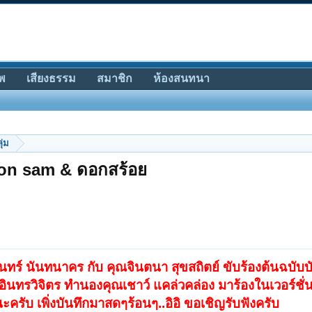
พ
เสียงธรรม
สมาชิก
ห้องสนทนา
ุ่ม
rsion sam & ดอกสร้อย
ทร์ นันทนาคร กับ คุณจินตนา สุขสถิตย์ ขับร้องต้นฉบับบ
 อินทรวิจิตร ทำนองคุณเชาว์ แคล่วคล่อง มาร้องในเวอร์ชั่
ครับ เพิ่งบันทึกมาสดๆร้อนๆ..อิอิ ขอเชิญรับฟังครับ