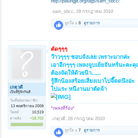
http://palungjit.org/tags/sam_sbcc/
sam_sbcc
,
28 กรกฎาคม 2010
ถูกใจ x
8
ดูรายการ
ตัดๆๆๆ
ว๊าวๆๆๆ ชอบจังเลย เพราะมากค่ะ
เอาอีกๆๆๆ เพลงจูบเย้ยจันทร์นะคะค
ต้องจัดให้ด้วยน๊า......
รู้สึกน้องสร้อยเสียงเบาไปจี๊ดดนึงอ่ะ
เกตุวดี
ไปแระ หนีงานมาตัดจ้า
เป็นที่รู้จักกันดี
วันที่สมัครสมาชิก:
13 พฤศจิกายน 2008
*เพลงที่ร้อง*
โพสต์:
10,519
ค่าพลัง:
+18,702
เกตุวดี
,
28 กรกฎาคม 2010
ถูกใจ x
7
ดูรายการ