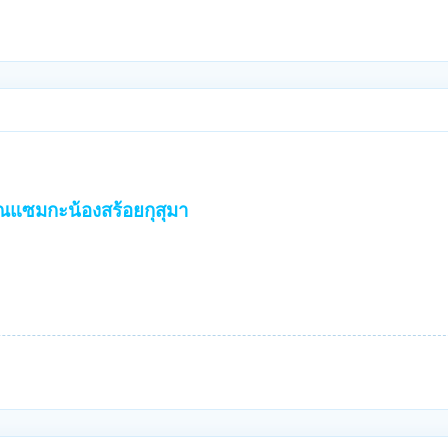
ุณแซมกะน้องสร้อยกุสุมา