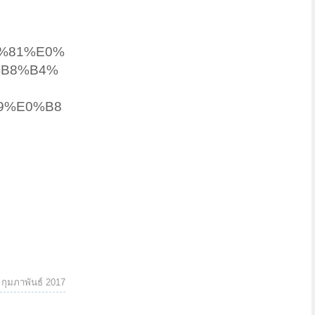
B8%81%E0%
%B8%B4%
9%E0%B8
 กุมภาพันธ์ 2017