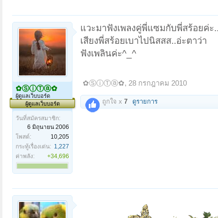
แวะมาฟังเพลงคู่พี่แซมกับพี่สร้อยค่ะ.
เสียงพี่สร้อยเบาไปนิสสส..อ่ะตาว่า
ฟังเพลินค่ะ^_^
✿ⓈⓘⓉⓐ✿
,
28 กรกฎาคม 2010
✿ⓈⓘⓉⓐ✿
ผู้ดูแลเว็บบอร์ด
ถูกใจ x
7
ดูรายการ
ผู้ดูแลเว็บบอร์ด
วันที่สมัครสมาชิก:
6 มิถุนายน 2006
โพสต์:
10,205
กระทู้เรื่องเด่น:
1,227
ค่าพลัง:
+34,696