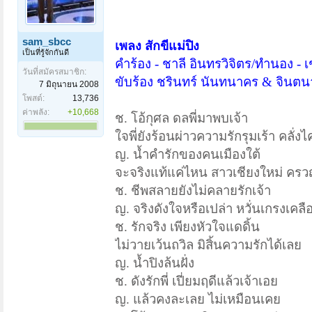
sam_sbcc
เพลง สักขีแม่ปิง
เป็นที่รู้จักกันดี
คำร้อง - ชาลี อินทรวิจิตร/ทำนอง - เ
วันที่สมัครสมาชิก:
ขับร้อง ชรินทร์ นันทนาคร
&
จินตนา
7 มิถุนายน 2008
โพสต์:
13,736
ค่าพลัง:
+10,668
ช. โอ้กุศล ดลพี่มาพบเจ้า
ใจพี่ยังร้อนผ่าว
ความรักรุมเร้า คลั่งไ
ญ. น้ำคำรักของคนเมืองใต้
จะจริงแท้แค่ไหน สาวเชียงใหม่ ครว
ช. ชีพสลาย
ยังไม่คลายรักเจ้า
ญ. จริงดังใจหรือเปล่า หวั่นเกรงเคลือ
ช. รักจริง เพียงหัวใจแดดิ้น
ไม่วายเว้นถวิล มิสิ้นความรักได้เลย
ญ. น้ำปิงล้นฝั่ง
ช. ดังรักพี่ เปี่ยมฤดีแล้วเจ้าเอย
ญ. แล้วคงละเลย ไม่เหมือนเคย