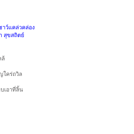
ชาว์
แคล่วคล่อง
 สุขสถิตย์
คล้
ญใคร่ถวิล
บเอาที่ลิ้น