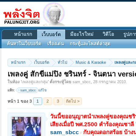
หน้าแรก
มีอะไรใหม่
วิดีโอ
รูปภา
เว็บบอร์ด
ค้นหาในเว็บบอร์ด
เรื่องเด่น
กระทู้และโพสต์ล่าสุด
หน้าแรก
เว็บบอร์ด
ทั่วไป
Music & Karaoke
เพลงคู่และกล
เพลงคู่ สักขีแม่ปิง ชรินทร์ - จินตนา ve
หน้า 1 ของ 3
1
2
3
ถัดไป >
ในห้อง '
เพลงคู่และกลุ่ม
' ตั้งกระทู้โดย
sam_sbcc
,
28 กรกฎาคม 2010
.
แท็ก:
sam_sbcc
แก้ไข
วันนี้ขออนุญาตนำเพลงคู่ของคุณชริน
เสียงเมื่อปี พศ.2500 คำร้องคุณชาลี
sam_sbcc
กับคุณดอกสร้อย บ้างนะ