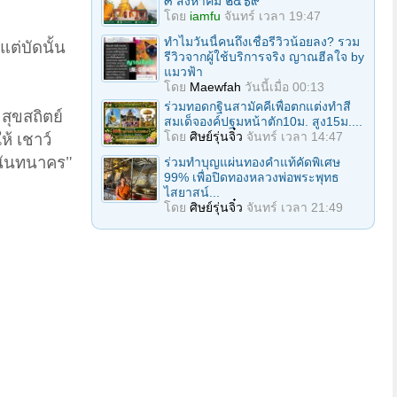
๓ สิงหาคม ๒๕๖๙
โดย
iamfu
จันทร์ เวลา 19:47
ทำไมวันนี้คนถึงเชื่อรีวิวน้อยลง? รวม
แต่บัดนั้น
รีวิวจากผู้ใช้บริการจริง ญาณฮีลใจ by
แมวฟ้า
โดย
Maewfah
วันนี้เมื่อ 00:13
ร่วมทอดกฐินสามัคคีเพื่อตกแต่งทำสี
สุขสถิตย์
สมเด็จองค์ปฐมหน้าตัก10ม. สูง15ม....
โดย
ศิษย์รุ่นจิ๋ว
จันทร์ เวลา 14:47
ห้ เชาว์
์ นันทนาคร"
ร่วมทําบุญแผ่นทองคำแท้คัดพิเศษ
99% เพื่อปิดทองหลวงพ่อพระพุทธ
ไสยาสน์...
โดย
ศิษย์รุ่นจิ๋ว
จันทร์ เวลา 21:49