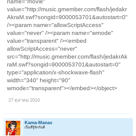
name="movie"
value="http://music.gmember.com/flash/jedakr
AkraM.swf?songid=9000053701&autostart=0"
/><param name="allowScriptAccess"
value="never" /><param name="wmode"
value="transparent" /><embed
allowScriptAccess="never"
src="http://music.gmember.com/flash/jedakrAk
raM.swf?songid=9000053701&autostart=0"
type="application/x-shockwave-flash"
width="340" height="90"
wmode="transparent"></embed></object>
27 ตุลาคม 2010
Kama-Manas
เป็นที่รู้จักกันดี