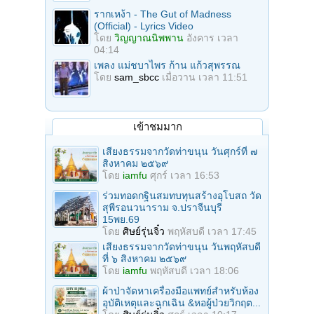
รากเหง้า - The Gut of Madness
(Official) - Lyrics Video
โดย
วิญญาณนิพพาน
อังคาร เวลา
04:14
เพลง แม่ชบาไพร ก้าน แก้วสุพรรณ
โดย
sam_sbcc
เมื่อวาน เวลา 11:51
เข้าชมมาก
เสียงธรรมจากวัดท่าขนุน วันศุกร์ที่ ๗
สิงหาคม ๒๕๖๙
โดย
iamfu
ศุกร์ เวลา 16:53
ร่วมทอดกฐินสมทบทุนสร้างอุโบสถ วัด
สุพีรอนวนาราม จ.ปราจีนบุรี
15พย.69
โดย
ศิษย์รุ่นจิ๋ว
พฤหัสบดี เวลา 17:45
เสียงธรรมจากวัดท่าขนุน วันพฤหัสบดี
ที่ ๖ สิงหาคม ๒๕๖๙
โดย
iamfu
พฤหัสบดี เวลา 18:06
ผ้าป่าจัดหาเครื่องมือแพทย์สำหรับห้อง
อุบัติเหตุและฉุกเฉิน &หอผู้ป่วยวิกฤต...