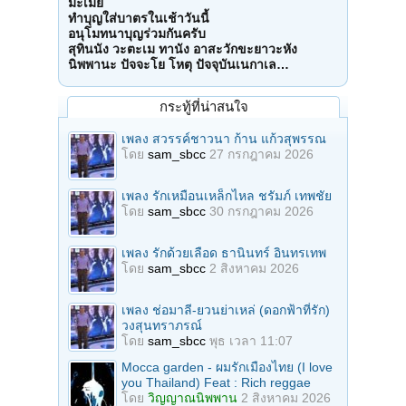
มะเมีย
ทำบุญใส่บาตรในเช้าวันนี้
อนุโมทนาบุญร่วมกันครับ
สุทินนัง วะตะเม ทานัง อาสะวักขะยาวะหัง
นิพพานะ ปัจจะโย โหตุ ปัจจุบันเนกาเล…
กระทู้ที่น่าสนใจ
เพลง สวรรค์ชาวนา ก้าน แก้วสุพรรณ
โดย
sam_sbcc
27 กรกฎาคม 2026
เพลง รักเหมือนเหล็กไหล ชรัมภ์ เทพชัย
โดย
sam_sbcc
30 กรกฎาคม 2026
เพลง รักด้วยเลือด ธานินทร์ อินทรเทพ
โดย
sam_sbcc
2 สิงหาคม 2026
เพลง ช่อมาลี-ยวนย่าเหล่ (ดอกฟ้าที่รัก)
วงสุนทราภรณ์
โดย
sam_sbcc
พุธ เวลา 11:07
Mocca garden - ผมรักเมืองไทย (I love
you Thailand) Feat : Rich reggae
โดย
วิญญาณนิพพาน
2 สิงหาคม 2026