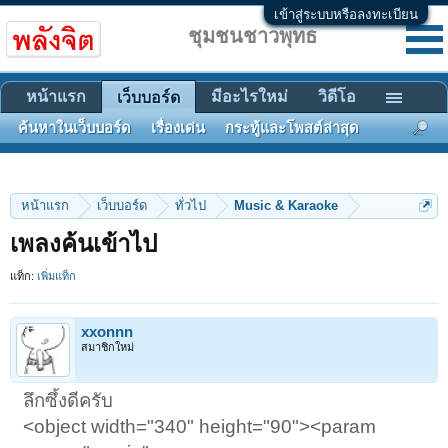
เข้าสู่ระบบหรือลงทะเบียน
ชุมชนชาวพุทธ
หน้าแรก
มีอะไรใหม่
วิดีโอ
เว็บบอร์ด
ค้นหาในเว็บบอร์ด
เรื่องเด่น
กระทู้และโพสต์ล่าสุด
หน้าแรก
เว็บบอร์ด
ทั่วไป
Music & Karaoke
เพลงค้นเข้าไป
แท็ก:
เพิ่มแท็ก
xxonnn
สมาชิกใหม่
ลึกซึ้งดีครับ
<object width="340" height="90"><param