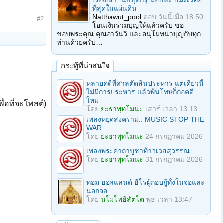
เรื่องเล่า "นักขุดกรุ"มือขลัง ขมังเวทย์
ที่สุดในแผ่นดิน
Natthawut_pool
ตอบ
วันนี้เมื่อ 18:50
#2
โอนเงินร่วมบุญให้แล้วครับ ขอ
ขอบพระคุณ คุณอาวันวิ และอนุโมทนาบุญกับทุก
ท่านด้วยครับ…
กระทู้ที่น่าสนใจ
หลายคดีที่ศาลตัดสินประหาร แต่เดี๋ยวนี้
ไม่มีการประหาร แล้วพ้นโทษก็ก่อคดี
ใหม่
ื่อที่จะโพสต์)
โดย
ยะธาพุทโมนะ
เสาร์ เวลา 13:13
เพลงหยุดสงคราม.. MUSIC STOP THE
WAR
โดย
ยะธาพุทโมนะ
24 กรกฎาคม 2026
เพลงพระคาถาบูชาท้าวเวสสุวรรณ
โดย
ยะธาพุทโมนะ
31 กรกฎาคม 2026
ทอม ฮอลแลนด์ ฮีโร่ผู้กอบกู้ทั้งในจอและ
นอกจอ
โดย
นโมโพธิสัตโต
พุธ เวลา 13:47