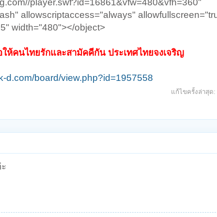
ung.com//player.swf?id=16861&vfw=480&vfh=360"
ash" allowscriptaccess="always" allowfullscreen="tr
5" width="480"></object>
 ขอให้คนไทยรักและสามัคคีกัน ประเทศไทยจงเจริญ
ek-d.com/board/view.php?id=1957558
แก้ไขครั้งล่าสุด
่ะ