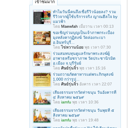
เข้าชมมาก
ทำไมวันนี้คนถึงเชื่อรีวิวน้อยลง? รวม
รีวิวจากผู้ใช้บริการจริง ญาณฮีลใจ by
แมวฟ้า
โดย
Maewfah
เมื่อวาน เวลา 00:13
ขอเชิญร่วมบุญเป็นเจ้าภาพกระเบื้อง
มุงหลังคากุฏิสงฆ์ วัดล่องกะเบา
อ.อินทร์บุรี...
โดย
ไข่หวานน้อย
พุธ เวลา 07:30
ร่วมสมทบทุนดูแลรักษาพระสงฆ์ผู้
อาพาธหรือชราภาพ วัดประชานิรมิต
อ.เมือง จ.บุรีรัมย์
โดย
ศิษย์รุ่นจิ๋ว
พุธ เวลา 15:16
ร่วมถวายภัตตาหารแด่พระภิกษุสงฆ์
1,000 กว่ารูป...
โดย
ศิษย์รุ่นจิ๋ว
อังคาร เวลา 22:07
เสียงธรรมจากวัดท่าขนุน วันอังคารที่
๔ สิงหาคม ๒๕๖๙
โดย
iamfu
พุธ เวลา 10:36
เสียงธรรมจากวัดท่าขนุน วันพุธที่ ๕
สิงหาคม ๒๕๖๙
โดย
iamfu
พุธ เวลา 19:48