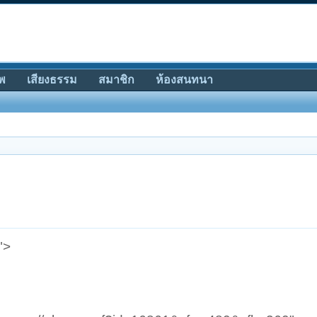
พ
เสียงธรรม
สมาชิก
ห้องสนทนา
">