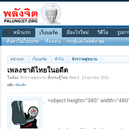
หน้าแรก
มีอะไรใหม่
วิดีโอ
รูปภา
เว็บบอร์ด
ค้นหาในเว็บบอร์ด
เรื่องเด่น
กระทู้และโพสต์ล่าสุด
หน้าแรก
เว็บบอร์ด
ทั่วไป
จักรวาลคู่ขนาน
เพลงชาติไทยในอดีต
ในห้อง '
จักรวาลคู่ขนาน
' ตั้งกระทู้โดย
Red-X
,
23 ตุลาคม 2010
.
แท็ก:
เพิ่มแท็ก
<object height="385" width="480