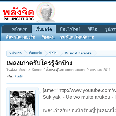
หน้าแรก
มีอะไรใหม่
วิดีโอ
รูปภา
เว็บบอร์ด
ค้นหาในเว็บบอร์ด
เรื่องเด่น
กระทู้และโพสต์ล่าสุด
หน้าแรก
เว็บบอร์ด
ทั่วไป
Music & Karaoke
เพลงเก่าครับใครรู้จักบ้าง
ในห้อง '
Music & Karaoke
' ตั้งกระทู้โดย
arnonpattana
,
9 มกราคม 2011
.
แท็ก:
เพิ่มแท็ก
[ame="http://www.youtube.com
Sukiyaki - Ue wo muite arukou 
เพลงเก่าครับของนักร้องญี่ปุ่นคนหนึ่