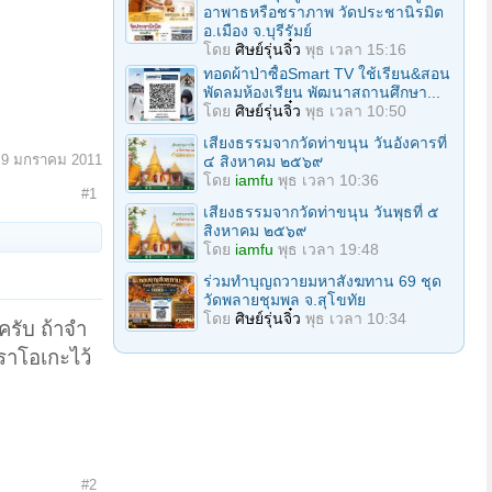
อาพาธหรือชราภาพ วัดประชานิรมิต
อ.เมือง จ.บุรีรัมย์
โดย
ศิษย์รุ่นจิ๋ว
พุธ เวลา 15:16
ทอดผ้าป่าซื้อSmart TV ใช้เรียน&สอน
พัดลมห้องเรียน พัฒนาสถานศึกษา...
โดย
ศิษย์รุ่นจิ๋ว
พุธ เวลา 10:50
เสียงธรรมจากวัดท่าขนุน วันอังคารที่
:
9 มกราคม 2011
๔ สิงหาคม ๒๕๖๙
โดย
iamfu
พุธ เวลา 10:36
#1
เสียงธรรมจากวัดท่าขนุน วันพุธที่ ๕
สิงหาคม ๒๕๖๙
โดย
iamfu
พุธ เวลา 19:48
ร่วมทําบุญถวายมหาสังฆทาน 69 ชุด
วัดพลายชุมพล จ.สุโขทัย
โดย
ศิษย์รุ่นจิ๋ว
พุธ เวลา 10:34
ครับ ถ้าจำ
าราโอเกะไว้
#2