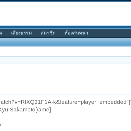
พ
เสียงธรรม
สมาชิก
ห้องสนทนา
/watch?v=RtXQ31F1A-k&feature=player_embedded"]
- Kyu Sakamoto[/ame]
ง