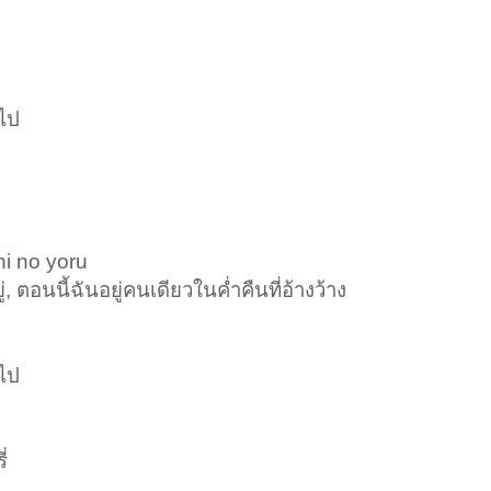
อไป
hi no yoru
, ตอนนี้ฉันอยู่คนเดียวในค่ำคืนที่อ้างว้าง
อไป
่