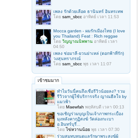
เพลง รักด้วยเลือด ธานินทร์ อินทรเทพ
โดย
sam_sbcc
อาทิตย์ เวลา 11:53
Mocca garden - ผมรักเมืองไทย (I love
you Thailand) Feat : Rich reggae
โดย
วิญญาณนิพพาน
อาทิตย์ เวลา
04:50
เพลง ช่อมาลี-ยวนย่าเหล่ (ดอกฟ้าที่รัก)
วงสุนทราภรณ์
โดย
sam_sbcc
พุธ เวลา 11:07
เข้าชมมาก
ทำไมวันนี้คนถึงเชื่อรีวิวน้อยลง? รวม
รีวิวจากผู้ใช้บริการจริง ญาณฮีลใจ by
แมวฟ้า
โดย
Maewfah
พฤหัสบดี เวลา 00:13
ขอเชิญร่วมบุญเป็นเจ้าภาพกระเบื้อง
มุงหลังคากุฏิสงฆ์ วัดล่องกะเบา
อ.อินทร์บุรี...
โดย
ไข่หวานน้อย
พุธ เวลา 07:30
ร่วมสมทบทุนดูแลรักษาพระสงฆ์ผู้