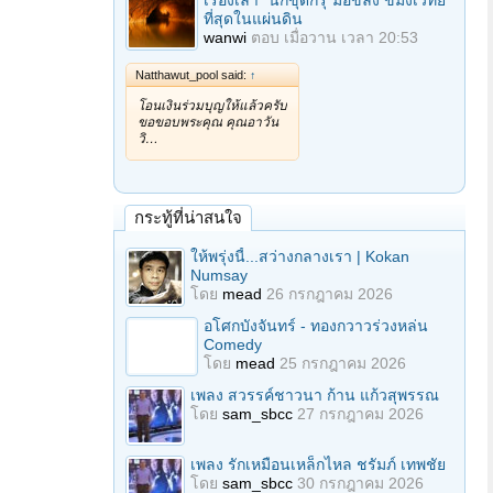
เรื่องเล่า "นักขุดกรุ"มือขลัง ขมังเวทย์
ที่สุดในแผ่นดิน
wanwi
ตอบ
เมื่อวาน เวลา 20:53
Natthawut_pool said:
↑
โอนเงินร่วมบุญให้แล้วครับ
ขอขอบพระคุณ คุณอาวัน
วิ…
กระทู้ที่น่าสนใจ
ให้พรุ่งนี้...สว่างกลางเรา | Kokan
Numsay
โดย
mead
26 กรกฎาคม 2026
อโศกบังจันทร์ - ทองกวาวร่วงหล่น
Comedy
โดย
mead
25 กรกฎาคม 2026
เพลง สวรรค์ชาวนา ก้าน แก้วสุพรรณ
โดย
sam_sbcc
27 กรกฎาคม 2026
เพลง รักเหมือนเหล็กไหล ชรัมภ์ เทพชัย
โดย
sam_sbcc
30 กรกฎาคม 2026