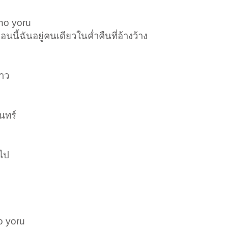
 no yoru
นนี้ฉันอยู่คนเดียวในค่ำคืนที่อ้างว้าง
าว
นทร์
อไป
o yoru