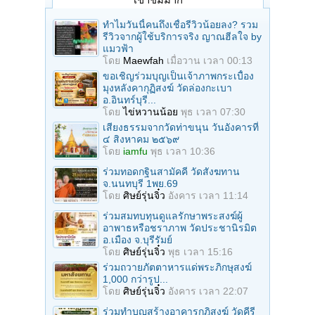
ทำไมวันนี้คนถึงเชื่อรีวิวน้อยลง? รวม
รีวิวจากผู้ใช้บริการจริง ญาณฮีลใจ by
แมวฟ้า
โดย
Maewfah
เมื่อวาน เวลา 00:13
ขอเชิญร่วมบุญเป็นเจ้าภาพกระเบื้อง
มุงหลังคากุฏิสงฆ์ วัดล่องกะเบา
อ.อินทร์บุรี...
โดย
ไข่หวานน้อย
พุธ เวลา 07:30
เสียงธรรมจากวัดท่าขนุน วันอังคารที่
๔ สิงหาคม ๒๕๖๙
โดย
iamfu
พุธ เวลา 10:36
ร่วมทอดกฐินสามัคคี วัดสังฆทาน
จ.นนทบุรี 1พย.69
โดย
ศิษย์รุ่นจิ๋ว
อังคาร เวลา 11:14
ร่วมสมทบทุนดูแลรักษาพระสงฆ์ผู้
อาพาธหรือชราภาพ วัดประชานิรมิต
อ.เมือง จ.บุรีรัมย์
โดย
ศิษย์รุ่นจิ๋ว
พุธ เวลา 15:16
ร่วมถวายภัตตาหารแด่พระภิกษุสงฆ์
1,000 กว่ารูป...
โดย
ศิษย์รุ่นจิ๋ว
อังคาร เวลา 22:07
ร่วมทำบุญสร้างอาคารกุฎิสงฆ์ วัดคีรี