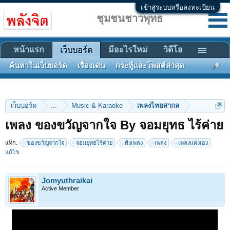
เข้าสู่ระบบหรือลงทะเบียน
ชุมชนชาวพุทธ
หน้าแรก
มีอะไรใหม่
วิดีโอ
เว็บบอร์ด
ค้นหาในเว็บบอร์ด
เรื่องเด่น
กระทู้และโพสต์ล่าสุด
เว็บบอร์ด
...
Music & Karaoke
เพลงไทยสากล
เพลง ของขวัญจากใจ By จอมยุทธ ไร้ค่าย
แท็ก:
ของขวัญจากใจ
จอมยุทธไร้ค่าย
ฟังเพลง
เพลง
เพลงแต่งเอง
แก้ไข
Jomyuthraikai
Active Member