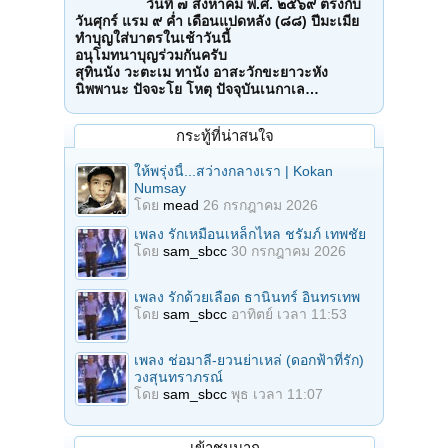
วันที่ ๗ สิงหาคม พ.ศ. ๒๕๖๙ ตรงกับ
วันศุกร์ แรม ๙ ค่ำ เดือนแปดหลัง (๘๘) ปีมะเมีย
ทำบุญใส่บาตรในเช้าวันนี้
อนุโมทนาบุญร่วมกันครับ
สุทินนัง วะตะเม ทานัง อาสะวักขะยาวะหัง
นิพพานะ ปัจจะโย โหตุ ปัจจุบันเนกาเล…
กระทู้ที่น่าสนใจ
ให้พรุ่งนี้...สว่างกลางเรา | Kokan
Numsay
โดย
mead
26 กรกฎาคม 2026
เพลง รักเหมือนเหล็กไหล ชรัมภ์ เทพชัย
โดย
sam_sbcc
30 กรกฎาคม 2026
เพลง รักด้วยเลือด ธานินทร์ อินทรเทพ
โดย
sam_sbcc
อาทิตย์ เวลา 11:53
เพลง ช่อมาลี-ยวนย่าเหล่ (ดอกฟ้าที่รัก)
วงสุนทราภรณ์
โดย
sam_sbcc
พุธ เวลา 11:07
เข้าชมมาก