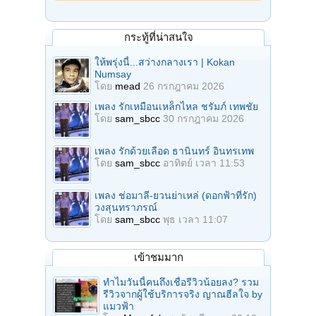
กระทู้ที่น่าสนใจ
ให้พรุ่งนี้...สว่างกลางเรา | Kokan
Numsay
โดย
mead
26 กรกฎาคม 2026
เพลง รักเหมือนเหล็กไหล ชรัมภ์ เทพชัย
โดย
sam_sbcc
30 กรกฎาคม 2026
เพลง รักด้วยเลือด ธานินทร์ อินทรเทพ
โดย
sam_sbcc
อาทิตย์ เวลา 11:53
เพลง ช่อมาลี-ยวนย่าเหล่ (ดอกฟ้าที่รัก)
วงสุนทราภรณ์
โดย
sam_sbcc
พุธ เวลา 11:07
เข้าชมมาก
ทำไมวันนี้คนถึงเชื่อรีวิวน้อยลง? รวม
รีวิวจากผู้ใช้บริการจริง ญาณฮีลใจ by
แมวฟ้า