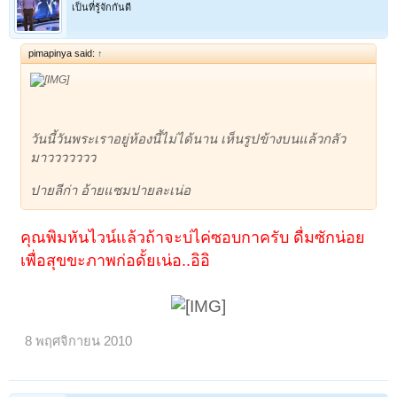
เป็นที่รู้จักกันดี
pimapinya said:
↑
วันนี้วันพระเราอยู่ห้องนี้ไม่ได้นาน เห็นรูปข้างบนแล้วกลัว
มาววววววว
ปายลีก่า อ้ายแซมปายละเน่อ
คุณพิมหันไวน์แล้วถ้าจะบ่ไค่ซอบกาครับ ดื่มซักน่อย
เพื่อสุขขะภาพก่อดั้ยเน่อ..อิอิ
8 พฤศจิกายน 2010