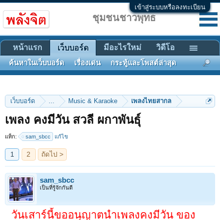
เข้าสู่ระบบหรือลงทะเบียน
ชุมชนชาวพุทธ
หน้าแรก
มีอะไรใหม่
วิดีโอ
เว็บบอร์ด
ค้นหาในเว็บบอร์ด
เรื่องเด่น
กระทู้และโพสต์ล่าสุด
เว็บบอร์ด
...
Music & Karaoke
เพลงไทยสากล
1
2
ถัดไป >
เพลง คงมีวัน สวลี ผกาพันธุ์
แท็ก:
sam_sbcc
แก้ไข
sam_sbcc
เป็นที่รู้จักกันดี
วันเสาร์นี้ขออนุญาตนำเพลงคงมีวัน ของ