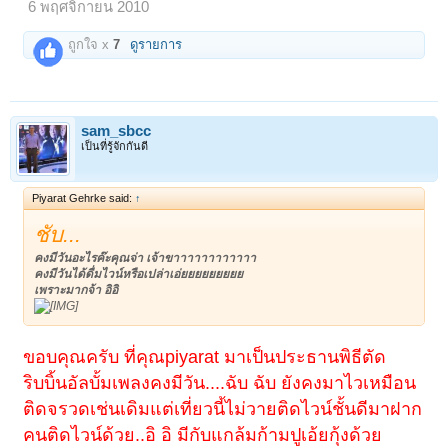
6 พฤศจิกายน 2010
ถูกใจ x
7
ดูรายการ
sam_sbcc
เป็นที่รู้จักกันดี
Piyarat Gehrke said:
↑
ชับ...
คงมีวันอะไรค๊ะคุณจ่า เจ้าขาาาาาาาาาาาา
คงมีวันได้ดื่มไวน์หรือเปล่าเอ่ยยยยยยยยย
เพราะมากจ้า อิอิ
ขอบคุณครับ ที่คุณpiyarat มาเป็นประธานพิธีตัด
ริบบิ้นอัลบั้มเพลงคงมีวัน....ฉับ ฉับ ยังคงมาไวเหมือน
ติดจรวดเช่นเดิมแต่เที่ยวนี้ไม่วายติดไวน์ชั้นดีมาฝาก
คนติดไวน์ด้วย..อิ อิ มีกับแกล้มก้ามปูเอ้ยกุ้งด้วย