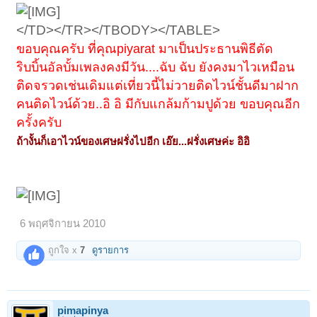
</TD></TR></TBODY></TABLE>
ขอบคุณครับ ที่คุณpiyarat มาเป็นประธานพิธีตัด
ริบบิ้นอัลบั้มเพลงคงมีวัน....ฉับ ฉับ ยังคงมาไวเหมือน
ติดจรวดเช่นเดิมแต่เที่ยวนี้ไม่วายติดไวน์ชั้นดีมาฝาก
คนติดไวน์ด้วย..อิ อิ มีกับแกล้มก้ามปูด้วย ขอบคุณอีก
ครั้งครับ
ถ้างั้นก็เอาไวน์ของเศษฝรั่งไปอีก เอ๊ย...ฝรั่งเศษค่ะ อิอิ
6 พฤศจิกายน 2010
ถูกใจ x
7
ดูรายการ
pimapinya