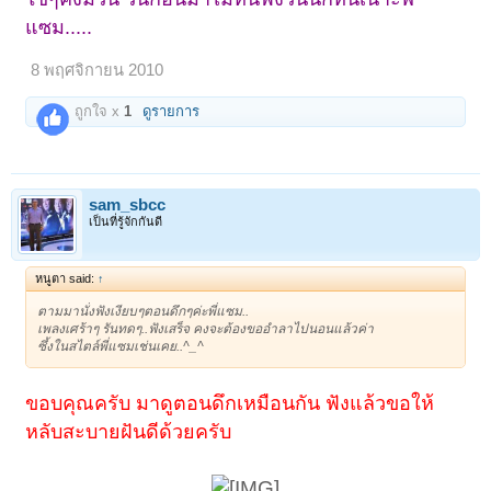
แซม.....
8 พฤศจิกายน 2010
ถูกใจ x
1
ดูรายการ
sam_sbcc
เป็นที่รู้จักกันดี
หนูตา said:
↑
ตามมานั่งฟังเงียบๆตอนดึกๆค่ะพี่แซม..
เพลงเศร้าๆ รันทดๆ..ฟังเสร็จ คงจะต้องขออำลาไปนอนแล้วค่า
ซึ้งในสไตล์พี่แซมเช่นเคย..^_^
ขอบคุณครับ มาดูตอนดึกเหมือนกัน ฟังแล้วขอให้
หลับสะบายฝันดีด้วยครับ