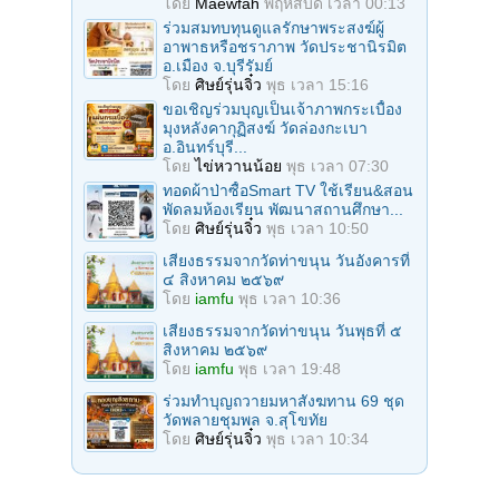
โดย
Maewfah
พฤหัสบดี เวลา 00:13
ร่วมสมทบทุนดูแลรักษาพระสงฆ์ผู้
อาพาธหรือชราภาพ วัดประชานิรมิต
อ.เมือง จ.บุรีรัมย์
โดย
ศิษย์รุ่นจิ๋ว
พุธ เวลา 15:16
ขอเชิญร่วมบุญเป็นเจ้าภาพกระเบื้อง
มุงหลังคากุฏิสงฆ์ วัดล่องกะเบา
อ.อินทร์บุรี...
โดย
ไข่หวานน้อย
พุธ เวลา 07:30
ทอดผ้าป่าซื้อSmart TV ใช้เรียน&สอน
พัดลมห้องเรียน พัฒนาสถานศึกษา...
โดย
ศิษย์รุ่นจิ๋ว
พุธ เวลา 10:50
เสียงธรรมจากวัดท่าขนุน วันอังคารที่
๔ สิงหาคม ๒๕๖๙
โดย
iamfu
พุธ เวลา 10:36
เสียงธรรมจากวัดท่าขนุน วันพุธที่ ๕
สิงหาคม ๒๕๖๙
โดย
iamfu
พุธ เวลา 19:48
ร่วมทําบุญถวายมหาสังฆทาน 69 ชุด
วัดพลายชุมพล จ.สุโขทัย
โดย
ศิษย์รุ่นจิ๋ว
พุธ เวลา 10:34