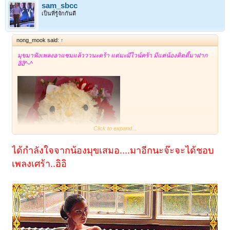
sam_sbcc
เป็นที่รู้จักกันดี
nong_mook said:
↑
มุขมาฟังเพลงอาแซมแล้วววนะคร้า แต่มะมีไวน์คร้า มีแต่น้องคิตตี้มาฝาก
อิอิ^-^
Click to expand...
ได้กำลังใจจากน้องมุขเสมอ....มาอีกนะจ๊ะจะได้ชอบ
เพลงเศร้า..อิอิ