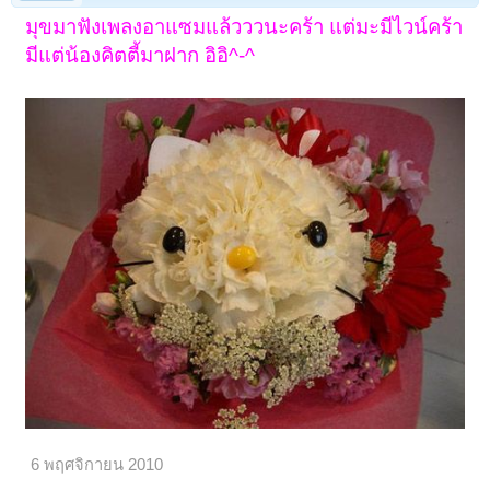
มุขมาฟังเพลงอาแซมแล้วววนะคร้า แต่มะมีไวน์คร้า
มีแต่น้องคิตตี้มาฝาก อิอิ^-^
6 พฤศจิกายน 2010