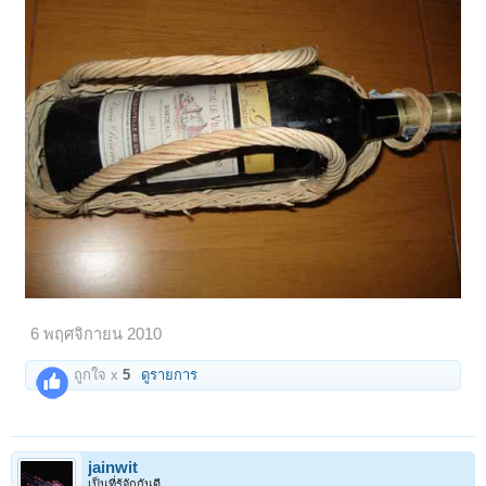
เหมือนติดจรวดเช่นเดิมแต่เที่ยวนี้ไม่วายติดไวน์
ชั้นดีมาฝากคนติดไวน์ด้วย..อิ อิ มีกับแกล้มก้ามปู
ด้วย ขอบคุณอีกครั้งครับ
ถ้างั้นก็เอาไวน์ของเศษฝรั่งไปอีก เอ๊ย...ฝรั่งเศษค่ะ อิอิ
6 พฤศจิกายน 2010
ถูกใจ x
5
ดูรายการ
jainwit
เป็นที่รู้จักกันดี