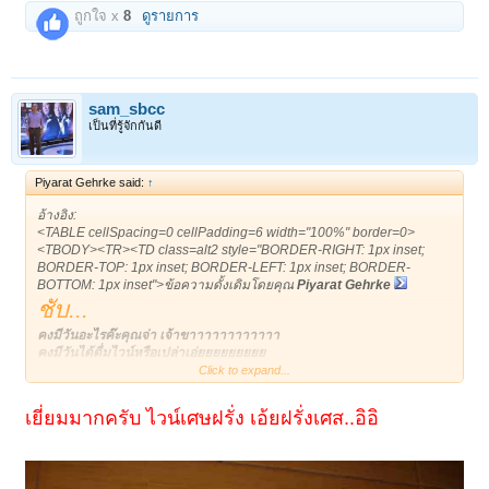
ถูกใจ x
8
ดูรายการ
sam_sbcc
เป็นที่รู้จักกันดี
Piyarat Gehrke said:
↑
อ้างอิง:
<TABLE cellSpacing=0 cellPadding=6 width="100%" border=0>
<TBODY><TR><TD class=alt2 style="BORDER-RIGHT: 1px inset;
BORDER-TOP: 1px inset; BORDER-LEFT: 1px inset; BORDER-
BOTTOM: 1px inset">ข้อความดั้งเดิมโดยคุณ
Piyarat Gehrke
ชับ...
คงมีวันอะไรค๊ะคุณจ่า เจ้าขาาาาาาาาาาาา
คงมีวันได้ดื่มไวน์หรือเปล่าเอ่ยยยยยยยยย
เพราะมากจ้า อิอิ
Click to expand...
เยี่ยมมากครับ ไวน์เศษฝรั่ง เอ้ยฝรั่งเศส..อิอิ
</TD></TR></TBODY></TABLE>
ขอบคุณครับ ที่คุณpiyarat มาเป็นประธานพิธีตัด
ริบบิ้นอัลบั้มเพลงคงมีวัน....ฉับ ฉับ ยังคงมาไว