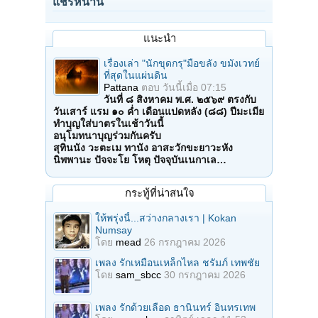
แชร์หน้านี้
แนะนำ
เรื่องเล่า "นักขุดกรุ"มือขลัง ขมังเวทย์
ที่สุดในแผ่นดิน
Pattana
ตอบ
วันนี้เมื่อ 07:15
วันที่ ๘ สิงหาคม พ.ศ. ๒๕๖๙ ตรงกับ
วันเสาร์ แรม ๑๐ ค่ำ เดือนแปดหลัง (๘๘) ปีมะเมีย
ทำบุญใส่บาตรในเช้าวันนี้
อนุโมทนาบุญร่วมกันครับ
สุทินนัง วะตะเม ทานัง อาสะวักขะยาวะหัง
นิพพานะ ปัจจะโย โหตุ ปัจจุบันเนกาเล…
กระทู้ที่น่าสนใจ
ให้พรุ่งนี้...สว่างกลางเรา | Kokan
Numsay
โดย
mead
26 กรกฎาคม 2026
เพลง รักเหมือนเหล็กไหล ชรัมภ์ เทพชัย
โดย
sam_sbcc
30 กรกฎาคม 2026
เพลง รักด้วยเลือด ธานินทร์ อินทรเทพ