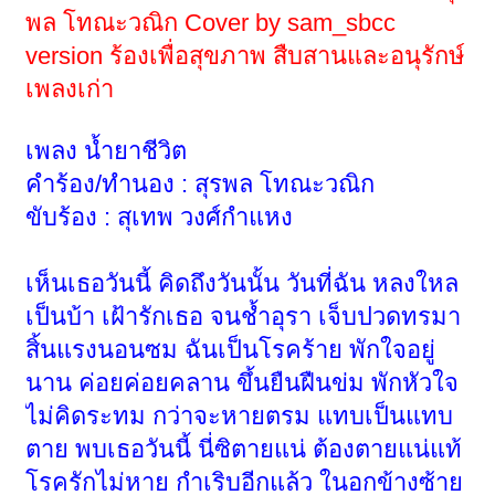
พล โทณะวณิก Cover by sam_sbcc
version ร้องเพื่อสุขภาพ สืบสานและอนุรักษ์
เพลงเก่า
เพลง น้ำยาชีวิต
คำร้อง/ทำนอง : สุรพล โทณะวณิก
ขับร้อง : สุเทพ วงศ์กำแหง
เห็นเธอวันนี้ คิดถึงวันนั้น วันที่ฉัน หลงใหล
เป็นบ้า เฝ้ารักเธอ จนช้ำอุรา เจ็บปวดทรมา
สิ้นแรงนอนซม ฉันเป็นโรคร้าย พักใจอยู่
นาน ค่อยค่อยคลาน ขึ้นยืนฝืนข่ม พักหัวใจ
ไม่คิดระทม กว่าจะหายตรม แทบเป็นแทบ
ตาย พบเธอวันนี้ นี่ซิตายแน่ ต้องตายแน่แท้
โรครักไม่หาย กำเริบอีกแล้ว ในอกข้างซ้าย