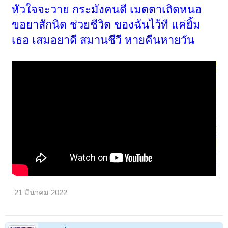
หัวใจจะวาย กระมังคนดี เมตตาเถิดหนอ
ขอยาสักนิด ช่วยชีวิต ของฉันไว้ที แค่ยิ้ม
เธอ เสมอยาดี สมานชีวี หายคืนหายวัน
21 มีนาคม 2022