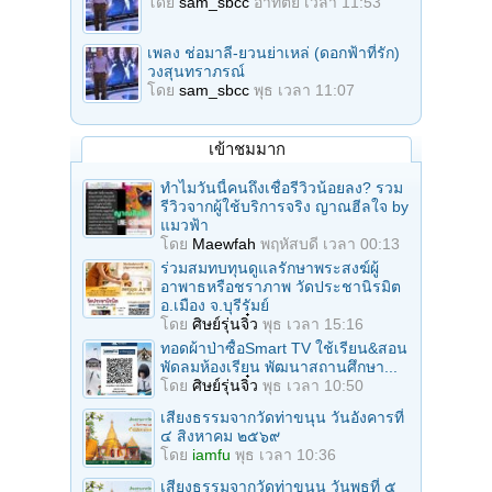
โดย
sam_sbcc
อาทิตย์ เวลา 11:53
เพลง ช่อมาลี-ยวนย่าเหล่ (ดอกฟ้าที่รัก)
วงสุนทราภรณ์
โดย
sam_sbcc
พุธ เวลา 11:07
เข้าชมมาก
ทำไมวันนี้คนถึงเชื่อรีวิวน้อยลง? รวม
รีวิวจากผู้ใช้บริการจริง ญาณฮีลใจ by
แมวฟ้า
โดย
Maewfah
พฤหัสบดี เวลา 00:13
ร่วมสมทบทุนดูแลรักษาพระสงฆ์ผู้
อาพาธหรือชราภาพ วัดประชานิรมิต
อ.เมือง จ.บุรีรัมย์
โดย
ศิษย์รุ่นจิ๋ว
พุธ เวลา 15:16
ทอดผ้าป่าซื้อSmart TV ใช้เรียน&สอน
พัดลมห้องเรียน พัฒนาสถานศึกษา...
โดย
ศิษย์รุ่นจิ๋ว
พุธ เวลา 10:50
เสียงธรรมจากวัดท่าขนุน วันอังคารที่
๔ สิงหาคม ๒๕๖๙
โดย
iamfu
พุธ เวลา 10:36
เสียงธรรมจากวัดท่าขนุน วันพุธที่ ๕