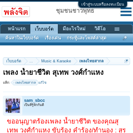
เข้าสู่ระบบหรือลงทะเบียน
ชุมชนชาวพุทธ
หน้าแรก
มีอะไรใหม่
วิดีโอ
เว็บบอร์ด
ค้นหาในเว็บบอร์ด
เรื่องเด่น
กระทู้และโพสต์ล่าสุด
เว็บบอร์ด
...
Music & Karaoke
เพลงไทยสากล
เพลง น้ำยาชีวิต สุเทพ วงศ์กำแหง
แท็ก:
เพลงไทยสากล
แก้ไข
sam_sbcc
เป็นที่รู้จักกันดี
ขออนุญาตร้องเพลง น้ำยาชีวิต ของคุณสุ
เทพ วงศ์กำแหง ขับร้อง คำร้อง/ทำนอง : สุร