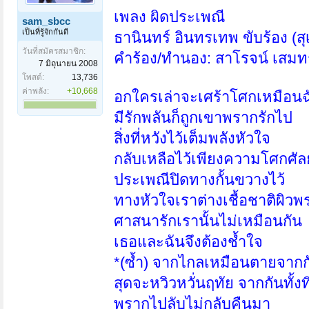
เพลง ผิดประเพณี
sam_sbcc
เป็นที่รู้จักกันดี
ธานินทร์ อินทรเทพ ขับร้อง (ส
วันที่สมัครสมาชิก:
คำร้อง/ทำนอง: สาโรจน์ เสมทร
7 มิถุนายน 2008
โพสต์:
13,736
ค่าพลัง:
+10,668
อกใครเล่าจะเศร้าโศกเหมือนฉ
มีรักพลันก็ถูกเขาพรากรักไป
สิ่งที่หวังไว้เต็มพลังหัวใจ
กลับเหลือไว้เพียงความโศกศัลย
ประเพณีปิดทางกั้นขวางไว้
ทางหัวใจเราต่างเชื้อชาติผิว
ศาสนารักเรานั้นไม่เหมือนกัน
เธอและฉันจึงต้องช้ำใจ
*(ซ้ำ) จากไกลเหมือนตายจากก
สุดจะหวิวหวั่นฤทัย จากกันทั้งท
พรากไปลับไม่กลับคืนมา