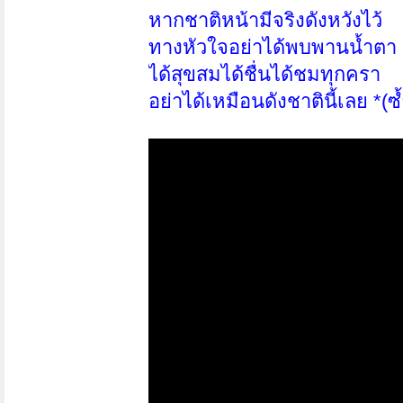
หากชาติหน้ามีจริงดังหวังไว้
ทางหัวใจอย่าได้พบพานน้ำตา
ได้สุขสมได้ชื่นได้ชมทุกครา
อย่าได้เหมือนดังชาตินี้เลย *(ซ้