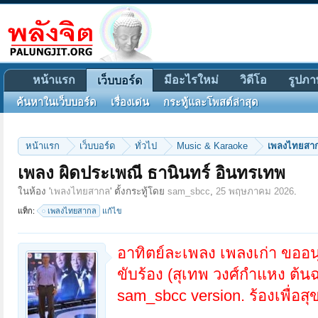
หน้าแรก
มีอะไรใหม่
วิดีโอ
รูปภา
เว็บบอร์ด
ค้นหาในเว็บบอร์ด
เรื่องเด่น
กระทู้และโพสต์ล่าสุด
หน้าแรก
เว็บบอร์ด
ทั่วไป
Music & Karaoke
เพลงไทยสา
เพลง ผิดประเพณี ธานินทร์ อินทรเทพ
ในห้อง '
เพลงไทยสากล
' ตั้งกระทู้โดย
sam_sbcc
,
25 พฤษภาคม 2026
.
แท็ก:
เพลงไทยสากล
แก้ไข
อาทิตย์ละเพลง เพลงเก่า ขออ
ขับร้อง (สุเทพ วงศ์กำแหง ต้น
sam_sbcc version. ร้องเพื่อส