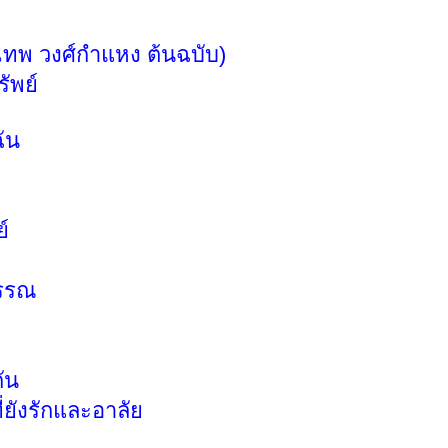
ุเทพ วงศ์กำแหง ต้นฉบับ)
ัพย์
ัน
์
พรรณ
ัน
ี่ยังรักและอาลัย