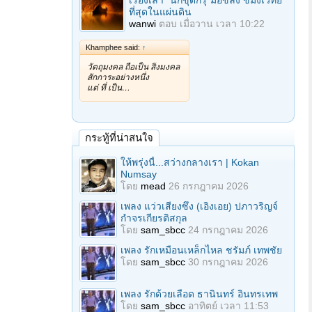
เรื่องเล่า "นักขุดกรุ"มือขลัง ขมังเวทย์
ที่สุดในแผ่นดิน
wanwi
ตอบ
เมื่อวาน เวลา 10:22
Khamphee said:
↑
วัตถุมงคล ถือเป็น สิ่งมงคล
สักการะอย่างหนึ่ง
แต่ ที่ เป็น…
กระทู้ที่น่าสนใจ
ให้พรุ่งนี้...สว่างกลางเรา | Kokan
Numsay
โดย
mead
26 กรกฎาคม 2026
เพลง แว่วเสียงซึง (เอิงเอย) ปภาวริญจ์
กำจรเกียรติสกุล
โดย
sam_sbcc
24 กรกฎาคม 2026
เพลง รักเหมือนเหล็กไหล ชรัมภ์ เทพชัย
โดย
sam_sbcc
30 กรกฎาคม 2026
เพลง รักด้วยเลือด ธานินทร์ อินทรเทพ
โดย
sam_sbcc
อาทิตย์ เวลา 11:53