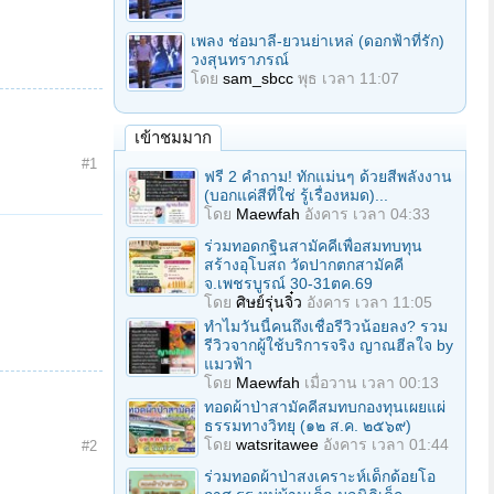
เพลง ช่อมาลี-ยวนย่าเหล่ (ดอกฟ้าที่รัก)
วงสุนทราภรณ์
โดย
sam_sbcc
พุธ เวลา 11:07
เข้าชมมาก
#1
ฟรี 2 คำถาม! ทักแม่นๆ ด้วยสีพลังงาน
(บอกแค่สีที่ใช่ รู้เรื่องหมด)...
โดย
Maewfah
อังคาร เวลา 04:33
ร่วมทอดกฐินสามัคคีเพื่อสมทบทุน
สร้างอุโบสถ วัดปากตกสามัคคี
จ.เพชรบูรณ์ 30-31ตค.69
โดย
ศิษย์รุ่นจิ๋ว
อังคาร เวลา 11:05
ทำไมวันนี้คนถึงเชื่อรีวิวน้อยลง? รวม
รีวิวจากผู้ใช้บริการจริง ญาณฮีลใจ by
แมวฟ้า
โดย
Maewfah
เมื่อวาน เวลา 00:13
ทอดผ้าป่าสามัคคีสมทบกองทุนเผยแผ่
ธรรมทางวิทยุ (๑๒ ส.ค. ๒๕๖๙)
โดย
watsritawee
อังคาร เวลา 01:44
#2
ร่วมทอดผ้าป่าสงเคราะห์เด็กด้อยโอ