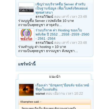
เชิญร่วมบริจาคซื้อ Server สำหรับ
เป็นฐานข้อมูล เพื่อเว็บพลังจิตเผยแผ่
พุทธศาสนา
ธรรมวิวัฒน์
ตอบ
เสาร์ เวลา 23:48
ร่วมบุญซื้อ Server เวปพลังจิต 10 บาท
ถวายเป็นพุทธบูชา สาธุครับ…
ร่วมบริจาค ค่า Hosting ของเว็บ
พลังจิต ปี 2552 ...2558 -2559 -2560
- 2561 -2564
ธรรมวิวัฒน์
ตอบ
เสาร์ เวลา 23:48
ร่วมทำบุญ ค่า hosting = 10 บาท
ถวายเป็นพุทธบูชา ธรรมบูชา สังฆบูชา…
แชร์หน้านี้
แนะนำ
เรื่องเล่า "นักขุดกรุ"มือขลัง ขมังเวทย์
ที่สุดในแผ่นดิน
wanwi
ตอบ
เมื่อวาน เวลา 10:22
Khamphee said:
↑
วัตถุมงคล ถือเป็น สิ่งมงคล สักการะอย่างหนึ่ง