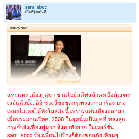
sam_sbcc
เป็นที่รู้จักกันดี
urai ay said:
↑
Click to expand...
1
2
ถัดไป >
อุ๊ย! พี่แซมมัวมานั่งพิไรรำพันแล้วจะถึง
แหะแหะ..น้องกุสุมา ชวนไปมัลดีฟแล้วคงเบื่อมัณฑะ
มัณฑะเลย์เมื่อไรนี่!!
เลย์แล้วมั้ง..อิอิ ช่วงนี้ขอขุดกรุเพลงเก่ามาร้อง บาง
เพลงนี้ไม่เคยได้ยินอีกแล้ว ดีนะพี่แซมร้องให้
เพลงไม่เคยได้ฟังในสมัยนี้ เพราะแผ่นเสียงออกมา
ฟังได้รู้จักเพลงเพิ่มอีกเพลง
เมื่อประมาณปีพศ. 2508 ในยุคนั้นเป็นยุคที่เพลงลูก
กรุงกำลังเฟื่องฟูมาก จึงหาฟังยาก ในเวอร์ชั่น
sam_sbcc ร้องเพี้ยนไปบ้างก็ต้องขออภัยเพื่อนๆ