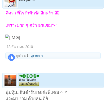
เป็นที่รู้จักกันดี
คิดว่า พี่ไรรำพันซ๊ะอีกคร้า อิอิ
เพราะมาก ๆ คร้า อาแซม^-^
18 ธันวาคม 2010
ถูกใจ x
1
ดูรายการ
✿ⓈⓘⓉⓐ✿
ผู้ดูแลเว็บบอร์ด
ผู้ดูแลเว็บบอร์ด
นุ่มทุ้ม..ต้นตำรับเลยค่ะพี่แซม ^_^
แวะมา งาม ด้วยคน อิอิ