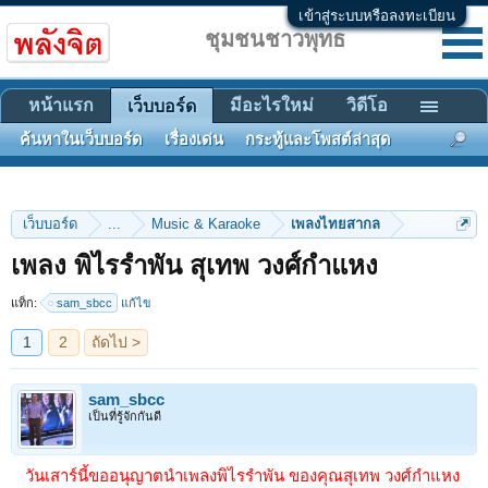
เข้าสู่ระบบหรือลงทะเบียน
ชุมชนชาวพุทธ
หน้าแรก
มีอะไรใหม่
วิดีโอ
เว็บบอร์ด
ค้นหาในเว็บบอร์ด
เรื่องเด่น
กระทู้และโพสต์ล่าสุด
เว็บบอร์ด
...
Music & Karaoke
เพลงไทยสากล
1
2
ถัดไป >
เพลง พิไรรำพัน สุเทพ วงศ์กำแหง
แท็ก:
sam_sbcc
แก้ไข
sam_sbcc
เป็นที่รู้จักกันดี
วันเสาร์นี้ขออนุญาตนำเพลงพิไรรำพัน ของคุณสุเทพ วงศ์กำแหง