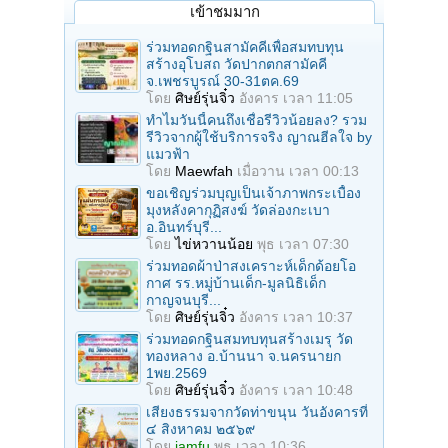
เข้าชมมาก
ร่วมทอดกฐินสามัคคีเพื่อสมทบทุน
สร้างอุโบสถ วัดปากตกสามัคคี
จ.เพชรบูรณ์ 30-31ตค.69
โดย
ศิษย์รุ่นจิ๋ว
อังคาร เวลา 11:05
ทำไมวันนี้คนถึงเชื่อรีวิวน้อยลง? รวม
รีวิวจากผู้ใช้บริการจริง ญาณฮีลใจ by
แมวฟ้า
โดย
Maewfah
เมื่อวาน เวลา 00:13
ขอเชิญร่วมบุญเป็นเจ้าภาพกระเบื้อง
มุงหลังคากุฏิสงฆ์ วัดล่องกะเบา
อ.อินทร์บุรี...
โดย
ไข่หวานน้อย
พุธ เวลา 07:30
ร่วมทอดผ้าป่าสงเคราะห์เด็กด้อยโอ
กาศ รร.หมู่บ้านเด็ก-มูลนิธิเด็ก
กาญจนบุรี...
โดย
ศิษย์รุ่นจิ๋ว
อังคาร เวลา 10:37
ร่วมทอดกฐินสมทบทุนสร้างเมรุ วัด
ทองหลาง อ.บ้านนา จ.นครนายก
1พย.2569
โดย
ศิษย์รุ่นจิ๋ว
อังคาร เวลา 10:48
เสียงธรรมจากวัดท่าขนุน วันอังคารที่
๔ สิงหาคม ๒๕๖๙
โดย
iamfu
พุธ เวลา 10:36