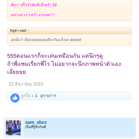
คิดว่า พี่ไรรำพันซ๊ะอีกคร้า อิอิ
เพราะมาก ๆ คร้า อาแซม^-^
หนูตา said:
↑
อ่ะนั่น !! เกือบปล่อยมุขเดียวกันแล้วอ่ะ ๕๕๕๕
555ตอนแรกก็จะเล่นเหมือนกัน แต่นึกๆดู
ถ้าพี่แซมเรียกพี่ไร ไม่อยากจะนึกภาพหน้าตัวเอง
เล๊ยยยย
22 ธันวาคม 2010
ถูกใจ x
1
ดูรายการ
sam_sbcc
เป็นที่รู้จักกันดี