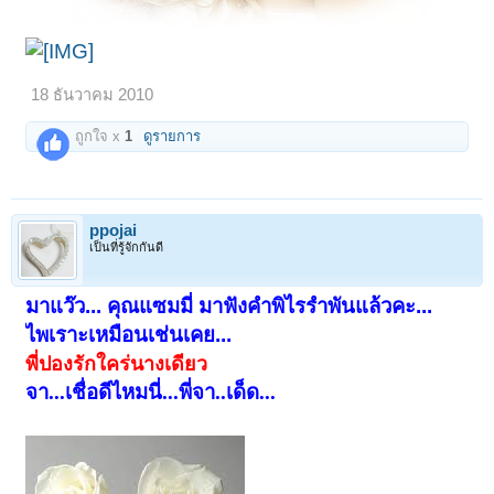
18 ธันวาคม 2010
ถูกใจ x
1
ดูรายการ
ppojai
เป็นที่รู้จักกันดี
มาแว๊ว... คุณแซมมี่ มาฟังคำพิไรรำพันแล้วคะ...
ไพเราะเหมือนเช่นเคย...
พี่ปองรักใคร่นางเดียว
จา...เชื่อดีไหมนี่...พี่จา..เด็ด...