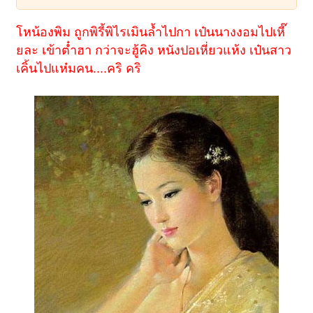
โหน้องพิม ถูกพิรี้พิไรเมินล้ำไปกา เป๋นนางงอมไปเหี๊
ยละ เข้าต๋ำฮา กว่าจะฮู้คิง หนังปอเหี่ยวแห้ง เป๋นสาว
เคิ้นไปแห๋มคน....คริ คริ