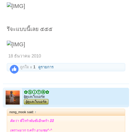
รึจะแบบนี้เลย ๕๕๕
18 ธันวาคม 2010
ถูกใจ x
1
ดูรายการ
✿ⓈⓘⓉⓐ✿
ผู้ดูแลเว็บบอร์ด
ผู้ดูแลเว็บบอร์ด
nong_mook said:
↑
คิดว่า พี่ไรรำพันซ๊ะอีกคร้า อิอิ
เพราะมาก ๆ คร้า อาแซม^-^