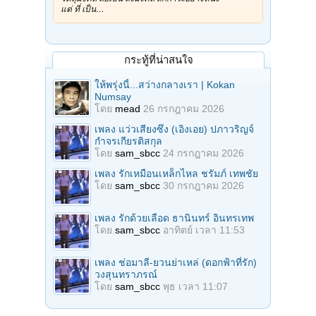
แต่ ที่ เป็น…
กระทู้ที่น่าสนใจ
ให้พรุ่งนี้...สว่างกลางเรา | Kokan
Numsay
โดย
mead
26 กรกฎาคม 2026
เพลง แว่วเสียงซึง (เอิงเอย) ปภาวริญจ์
กำจรเกียรติสกุล
โดย
sam_sbcc
24 กรกฎาคม 2026
เพลง รักเหมือนเหล็กไหล ชรัมภ์ เทพชัย
โดย
sam_sbcc
30 กรกฎาคม 2026
เพลง รักด้วยเลือด ธานินทร์ อินทรเทพ
โดย
sam_sbcc
อาทิตย์ เวลา 11:53
เพลง ช่อมาลี-ยวนย่าเหล่ (ดอกฟ้าที่รัก)
วงสุนทราภรณ์
โดย
sam_sbcc
พุธ เวลา 11:07