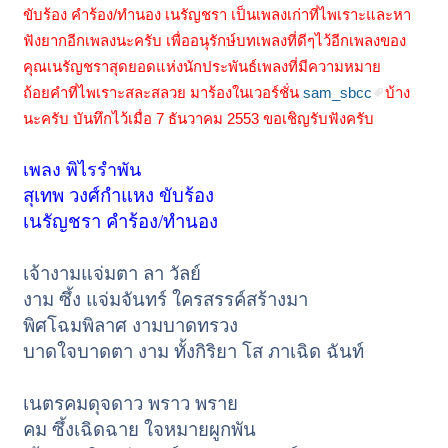
ขับร้อง คำร้อง/ทำนอง เนรัญชรา เป็นเพลงเก่าที่ไพเราะและหา
ฟังยากอีกเพลงนะครับ เพื่ออนุรักษ์บทเพลงที่ดีๆไว้อีกเพลงของ
คุณเนรัญชราสุดยอดแห่งนักประพันธ์เพลงที่มีความหมาย
ถ้อยคำที่ไพเราะสละสลวย มาร้องในเวอร์ชั่น
sam_sbcc
บ้าง
นะครับ บันทึกไว้เมื่อ 7 ธันวาคม 2553 ขอเชิญรับฟังครับ
เพลง พิไรรำพัน
สุเทพ วงศ์กำแหง ขับร้อง
เนรัญชรา คำร้อง/ทำนอง
เจ้างามแจ่มตา ลา วัลย์
งาม ซึ้ง แจ่มจันทร์ ใครสรรค์สร้างมา
พิศโฉมพิลาศ งามบาดทรวง
บาดใจบาดตา งาม ทั้งกิริยา โส ภาเฉิด ฉันท์
เนตรคมดุจดาว พราว พราย
คม ซึ้งเฉิดฉาย ใจหมายผูกพัน