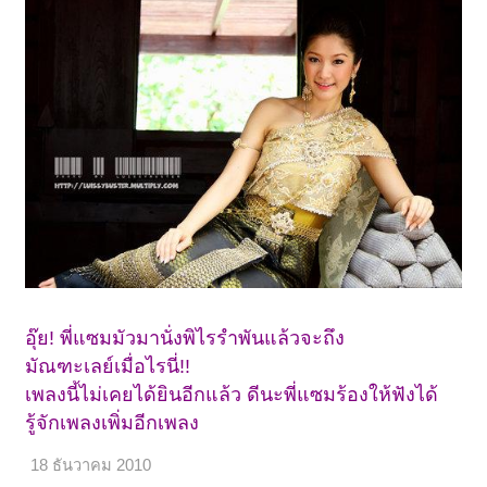
อุ๊ย! พี่แซมมัวมานั่งพิไรรำพันแล้วจะถึง
มัณฑะเลย์เมื่อไรนี่!!
เพลงนี้ไม่เคยได้ยินอีกแล้ว ดีนะพี่แซมร้องให้ฟังได้
รู้จักเพลงเพิ่มอีกเพลง
18 ธันวาคม 2010