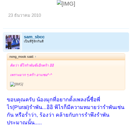
23 ธันวาคม 2010
sam_sbcc
เป็นที่รู้จักกันดี
nong_mook said:
↑
คิดว่า พี่ไรรำพันซ๊ะอีกคร้า อิอิ
เพราะมาก ๆ คร้า อาแซม^-^
ขอบคุณครับ น้องมุกที่อยากตั้งเพลงนี้ชื่อพี่
ไร(P'urai)รำพัน...อิอิ พิไรก็มีความหมายว่ารำพันเช่น
กัน หรือร่ำว่า, ร้องว่า คล้ายกับการรำพึงรำพัน
ประมาณนั้น.....