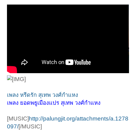
เพลง หรีดรัก สุเทพ วงศ์กำแหง
เพลง ยอดพธูเมืองแปร สุเทพ วงศ์กำแหง
[MUSIC]
http://palungjit.org/attachments/a.1278
097/
[/MUSIC]