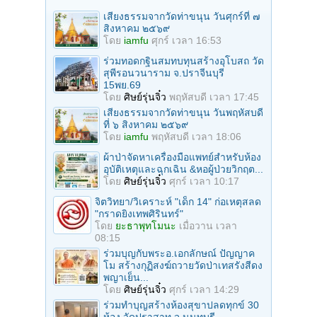
เสียงธรรมจากวัดท่าขนุน วันศุกร์ที่ ๗
สิงหาคม ๒๕๖๙
โดย
iamfu
ศุกร์ เวลา 16:53
ร่วมทอดกฐินสมทบทุนสร้างอุโบสถ วัด
สุพีรอนวนาราม จ.ปราจีนบุรี
15พย.69
โดย
ศิษย์รุ่นจิ๋ว
พฤหัสบดี เวลา 17:45
เสียงธรรมจากวัดท่าขนุน วันพฤหัสบดี
ที่ ๖ สิงหาคม ๒๕๖๙
โดย
iamfu
พฤหัสบดี เวลา 18:06
ผ้าป่าจัดหาเครื่องมือแพทย์สำหรับห้อง
อุบัติเหตุและฉุกเฉิน &หอผู้ป่วยวิกฤต...
โดย
ศิษย์รุ่นจิ๋ว
ศุกร์ เวลา 10:17
จิตวิทยา/วิเคราะห์ "เด็ก 14" ก่อเหตุสลด
"กราดยิงเทพศิรินทร์"
โดย
ยะธาพุทโมนะ
เมื่อวาน เวลา
08:15
ร่วมบุญกับพระอ.เอกลักษณ์ ปัญญาค
โม สร้างกุฏิสงฆ์ถวายวัดป่าเทสรังสีดง
พญาเย็น...
โดย
ศิษย์รุ่นจิ๋ว
ศุกร์ เวลา 14:29
ร่วมทําบุญสร้างห้องสุขาปลดทุกข์ 30