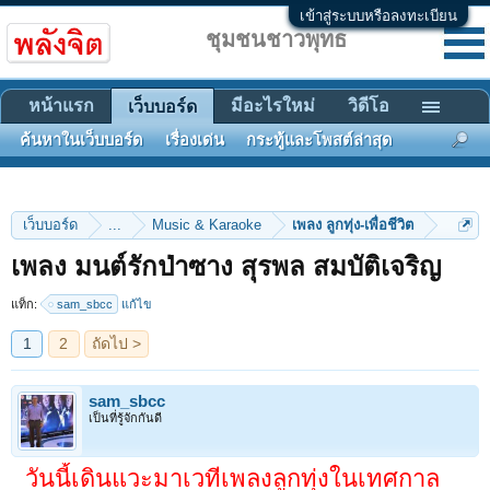
เข้าสู่ระบบหรือลงทะเบียน
ชุมชนชาวพุทธ
หน้าแรก
มีอะไรใหม่
วิดีโอ
เว็บบอร์ด
ค้นหาในเว็บบอร์ด
เรื่องเด่น
กระทู้และโพสต์ล่าสุด
เว็บบอร์ด
...
Music & Karaoke
เพลง ลูกทุ่ง-เพื่อชีวิต
1
2
ถัดไป >
เพลง มนต์รักป่าซาง สุรพล สมบัติเจริญ
แท็ก:
sam_sbcc
แก้ไข
sam_sbcc
เป็นที่รู้จักกันดี
วันนี้เดินแวะมาเวทีเพลงลูกทุ่งในเทศกาล