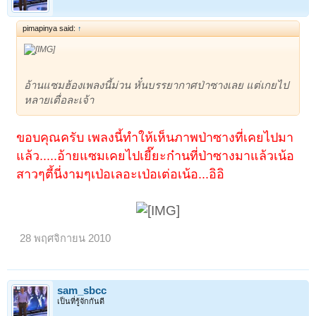
pimapinya said:
↑
อ้านแซมฮ้องเพลงนี้ม่วน หั๋นบรรยากาศป่าซางเลย แต่เกยไป
หลายเตื่อละเจ้า
ขอบคุณครับ เพลงนี้ทำให้เห็นภาพป่าซางที่เคยไปมา
แล้ว.....อ้ายแซมเคยไปเยี๊ยะก๋านที่ป่าซางมาแล้วเน้อ
สาวๆตี้นี่งามๆเป่อเลอะเป่อเต่อเน้อ...อิอิ
28 พฤศจิกายน 2010
sam_sbcc
เป็นที่รู้จักกันดี