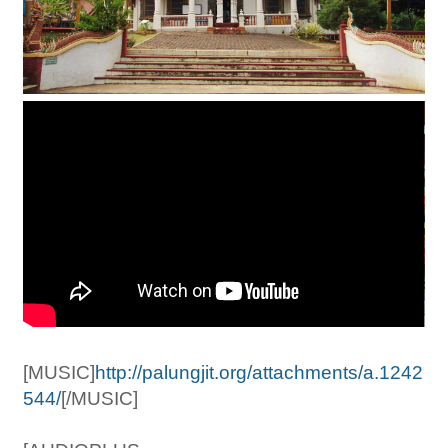
[MUSIC]
http://palungjit.org/attachments/a.1242
544/
[/MUSIC]