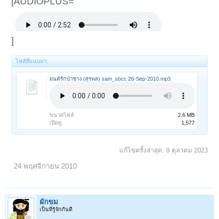
[AUDIOPLUS=
]
ไฟล์ที่แนบมา:
มนต์รักป่าซาง (สุรพล) sam_sbcc 26-Sep-2010.mp3
ขนาดไฟล์:
2.6 MB
เปิดดู:
1,577
แก้ไขครั้งล่าสุด:
9 ตุลาคม 2023
24 พฤศจิกายน 2010
ผักขม
เป็นที่รู้จักกันดี