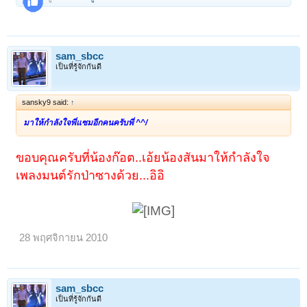
sam_sbcc
เป็นที่รู้จักกันดี
sansky9 said:
↑
มาให้กำลังใจพี่แซมอีกคนครับพี่ ^^/
ขอบคุณครับที่น้องก๊อต..เอ้ยน้องสันมาให้กำลังใจ
เพลงมนต์รักป่าซางด้วย...อิอิ
28 พฤศจิกายน 2010
sam_sbcc
เป็นที่รู้จักกันดี