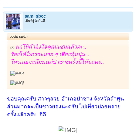
sam_sbcc
เป็นที่รู้จักกันดี
ppojai said:
↑
มาให้กำลังใจคุณแซมแล้วคะ..
(k)
ร้องได้ไพเราะมาก ๆ เสียงทุ้มนุ่ม ..
ใครเลยจะลืมมนต์ป่าซางครั้งนี้ได้นะคะ..
ขอบคุณครับ สาวๆสวย อำเภอป่าซาง จังหวัดลำพูน
ส่วนมากจะเป็นชาวยองนะครับ ไปเที่ยวบ่อยหลาย
ครั้งแล้วครับ..อิอิ