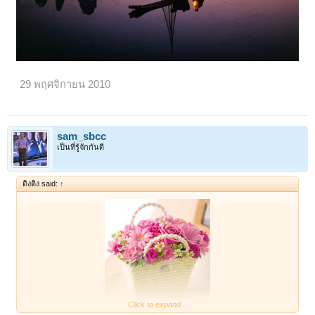
29 พฤศจิกายน 2010
sam_sbcc
เป็นที่รู้จักกันดี
ติงติง said:
↑
Click to expand...