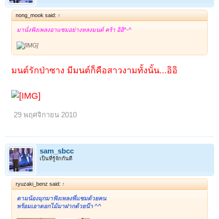
nong_mook said:
↑
มานั่งฟังเพลงอาแซมอย่างหลงมนต์ คร้า อิอิ^-^
มนต์รักป่าซาง มีมนต์ก็คือสาวงามทั้งนั้น...อิอิ
29 พฤศจิกายน 2010
sam_sbcc
เป็นที่รู้จักกันดี
ryuzaki_benz said:
↑
ตามน้องมุกมาฟังเพลงพี่แซมด้วยคน
พร้อมเอาดอกไม้มาฝากด้วยน๊า ^^