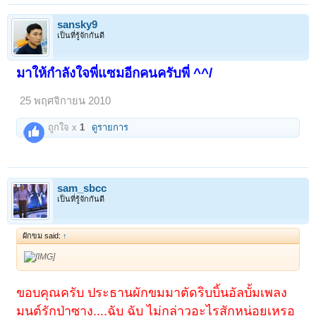
sansky9
เป็นที่รู้จักกันดี
มาให้กำลังใจพี่แซมอีกคนครับพี่ ^^/
25 พฤศจิกายน 2010
ถูกใจ x
1
ดูรายการ
sam_sbcc
เป็นที่รู้จักกันดี
ผักขม said:
↑
ขอบคุณครับ ประธานผักขมมาตัดริบบิ้นอัลบั้มเพลง
มนต์รักป่าซาง....ฉับ ฉับ ไม่กล่าวอะไรสักหน่อยเหรอ