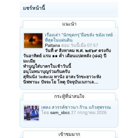
แชร์หน้านี้
แนะนำ
เรื่องเล่า "นักขุดกรุ"มือขลัง ขมังเวทย์
ที่สุดในแผ่นดิน
Pattana
ตอบ
วันนี้เมื่อ 07:57
วันที่ ๙ สิงหาคม พ.ศ. ๒๕๖๙ ตรงกับ
วันอาทิตย์ แรม ๑๑ ค่ำ เดือนแปดหลัง (๘๘) ปี
มะเมีย
ทำบุญใส่บาตรในเช้าวันนี้
อนุโมทนาบุญร่วมกันครับ
สุทินนัง วะตะเม ทานัง อาสะวักขะยาวะหัง
นิพพานะ ปัจจะโย โหตุ ปัจจุบันเนกาเล…
กระทู้ที่น่าสนใจ
เพลง สวรรค์ชาวนา ก้าน แก้วสุพรรณ
โดย
sam_sbcc
27 กรกฎาคม 2026
เข้าชมมาก