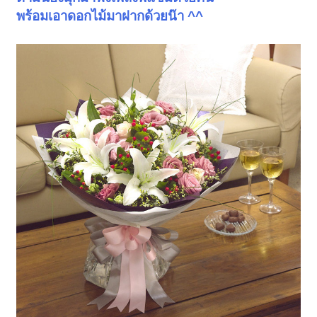
พร้อมเอาดอกไม้มาฝากด้วยน๊า ^^