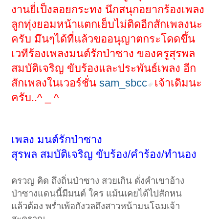
งานยี่เป็งลอยกระทง นึกสนุกอยากร้องเพลง
ลูกทุ่งยอมหน้าแตกเย็บไม่ติดอีกสักเพลงนะ
ครับ มึนๆได้ที่แล้วขออนุญาตกระโดดขึ้น
เวทีร้องเพลงมนต์รักป่าซาง ของครูสุรพล
สมบัติเจริญ ขับร้องและประพันธ์เพลง อีก
สักเพลงในเวอร์ชั่น
sam_sbcc
เจ้าเดิมนะ
ครับ..^ _ ^
เพลง มนต์รักป่าซาง
สุรพล สมบัติเจริญ ขับร้อง/คำร้อง/ทำนอง
ครวญ คิด ถึงถิ่นป่าซาง สวยเกิน ดั่งคำเขาอ้าง
ป่าซางแดนนี้มีมนต์ ใคร แม้นเคยได้ไปสักหน
แล้วต้อง พร่ำเพ้อกังวลถึงสาวหน้ามนโฉมเจ้า
สะคราญ