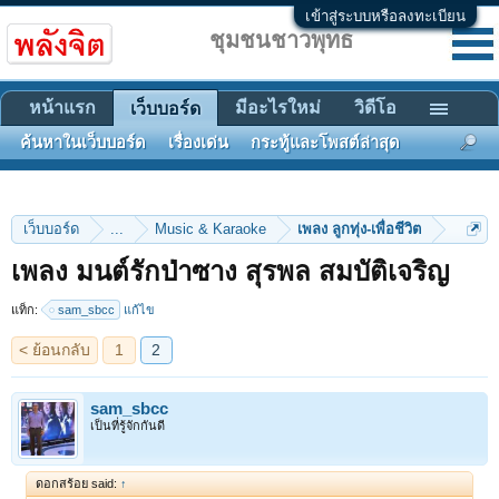
เข้าสู่ระบบหรือลงทะเบียน
ชุมชนชาวพุทธ
หน้าแรก
มีอะไรใหม่
วิดีโอ
เว็บบอร์ด
ค้นหาในเว็บบอร์ด
เรื่องเด่น
กระทู้และโพสต์ล่าสุด
เว็บบอร์ด
...
Music & Karaoke
เพลง ลูกทุ่ง-เพื่อชีวิต
< ย้อนกลับ
1
2
เพลง มนต์รักป่าซาง สุรพล สมบัติเจริญ
แท็ก:
sam_sbcc
แก้ไข
sam_sbcc
เป็นที่รู้จักกันดี
ดอกสร้อย said:
↑