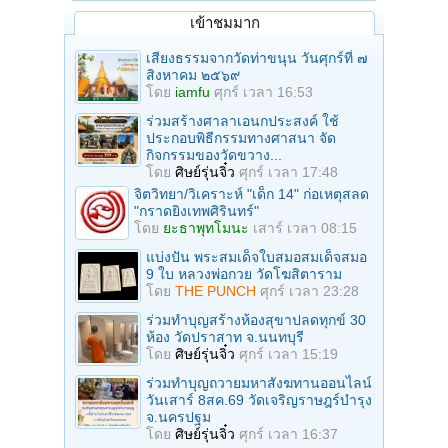
เข้าชมมาก
เสียงธรรมจากวัดท่าขนุน วันศุกร์ที่ ๗
สิงหาคม ๒๕๖๙
โดย
iamfu
ศุกร์ เวลา 16:53
ร่วมสร้างศาลาเอนกประสงค์ ใช้
ประกอบพิธีกรรมทางศาสนา จัด
กิจกรรมของวัดขวาง...
โดย
ศิษย์รุ่นจิ๋ว
ศุกร์ เวลา 17:48
จิตวิทยา/วิเคราะห์ "เด็ก 14" ก่อเหตุสลด
"กราดยิงเทพศิรินทร์"
โดย
ยะธาพุทโมนะ
เสาร์ เวลา 08:15
แบ่งปัน พระสมเด็จใบสมอสมเด็จสมอ
9 ใบ หลวงพ่อกวย วัดโฆสิตาราม
โดย
THE PUNCH
ศุกร์ เวลา 23:28
ร่วมทําบุญสร้างห้องสุขาปลดทุกข์ 30
ห้อง วัดปราสาท จ.นนทบุรี
โดย
ศิษย์รุ่นจิ๋ว
ศุกร์ เวลา 15:19
ร่วมทําบุญถวายมหาสังฆทานออนไลน์
วันเสาร์ 8สค.69 วัดเจริญราษฎร์บำรุง
จ.นครปฐม
โดย
ศิษย์รุ่นจิ๋ว
ศุกร์ เวลา 16:37