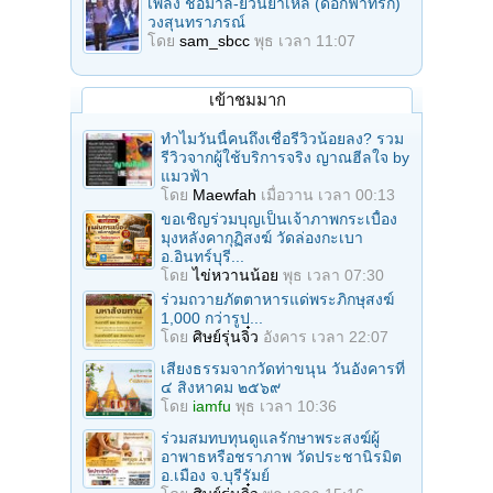
เพลง ช่อมาลี-ยวนย่าเหล่ (ดอกฟ้าที่รัก)
วงสุนทราภรณ์
โดย
sam_sbcc
พุธ เวลา 11:07
เข้าชมมาก
ทำไมวันนี้คนถึงเชื่อรีวิวน้อยลง? รวม
รีวิวจากผู้ใช้บริการจริง ญาณฮีลใจ by
แมวฟ้า
โดย
Maewfah
เมื่อวาน เวลา 00:13
ขอเชิญร่วมบุญเป็นเจ้าภาพกระเบื้อง
มุงหลังคากุฏิสงฆ์ วัดล่องกะเบา
อ.อินทร์บุรี...
โดย
ไข่หวานน้อย
พุธ เวลา 07:30
ร่วมถวายภัตตาหารแด่พระภิกษุสงฆ์
1,000 กว่ารูป...
โดย
ศิษย์รุ่นจิ๋ว
อังคาร เวลา 22:07
เสียงธรรมจากวัดท่าขนุน วันอังคารที่
๔ สิงหาคม ๒๕๖๙
โดย
iamfu
พุธ เวลา 10:36
ร่วมสมทบทุนดูแลรักษาพระสงฆ์ผู้
อาพาธหรือชราภาพ วัดประชานิรมิต
อ.เมือง จ.บุรีรัมย์