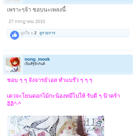
เพราะๆจ้า ชอบนะเพลงนี้
27 กรกฎาคม 2010
ถูกใจ x
2
ดูรายการ
nong_mook
เป็นที่รู้จักกันดี
ชอบ ๆ ๆ จังจารย์'เอส ทำแบร๊ว ๆ ๆ ๆ
เดวจะโยนดอกไม้กะน้องหมีไปให้ รับดี ๆ น๊าคร้า
อิอิ^-^