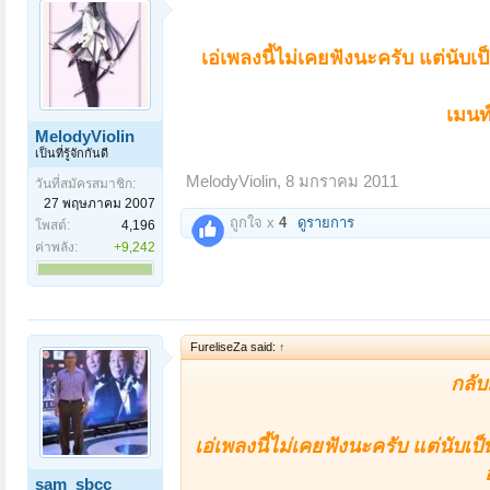
เอ่เพลงนี้ไม่เคยฟังนะครับ แต่นับ
เมนท
MelodyViolin
เป็นที่รู้จักกันดี
MelodyViolin
,
8 มกราคม 2011
วันที่สมัครสมาชิก:
27 พฤษภาคม 2007
ถูกใจ x
4
ดูรายการ
โพสต์:
4,196
ค่าพลัง:
+9,242
FureliseZa said:
↑
กลับ
เอ่เพลงนี้ไม่เคยฟังนะครับ แต่นับเป
sam_sbcc