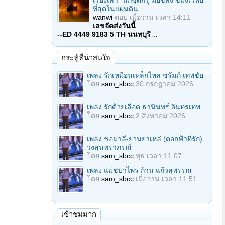
เรื่องเล่า "นักขุดกรุ"มือขลัง ขมังเวทย์
ที่สุดในแผ่นดิน
wanwi
ตอบ
เมื่อวาน เวลา 14:11
เลขจัดส่งวันนี้
--ED 4449 9183 5 TH นนทบุรี
…
กระทู้ที่น่าสนใจ
เพลง รักเหมือนเหล็กไหล ชรัมภ์ เทพชัย
โดย
sam_sbcc
30 กรกฎาคม 2026
เพลง รักด้วยเลือด ธานินทร์ อินทรเทพ
โดย
sam_sbcc
2 สิงหาคม 2026
เพลง ช่อมาลี-ยวนย่าเหล่ (ดอกฟ้าที่รัก)
วงสุนทราภรณ์
โดย
sam_sbcc
พุธ เวลา 11:07
เพลง แม่ชบาไพร ก้าน แก้วสุพรรณ
โดย
sam_sbcc
เมื่อวาน เวลา 11:51
เข้าชมมาก