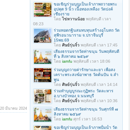
ขอเชิญร่วมบุญเป็นเจ้าภาพถวายพระ
อุปคุต 9 นิ้ว เนื้อทองเหลือง วัดปงค์
เชียงราย
โดย
ไข่หวานน้อย
พฤหัสบดี เวลา
08:23
ร่วมทอดกฐินสมทบทุนสร้างอุโบสถ วัด
สุพีรอนวนาราม จ.ปราจีนบุรี
15พย.69
โดย
ศิษย์รุ่นจิ๋ว
พฤหัสบดี เวลา 17:45
เสียงธรรมจากวัดท่าขนุน วันพฤหัสบดี
ที่ ๖ สิงหาคม ๒๕๖๙
โดย
iamfu
พฤหัสบดี เวลา 18:06
ร่วมบุญถวายค่ารักษาและยา เพื่อสง
เคราะพระสงฆ์อาพาธ วัดต้นปัน จ.ลํา
พูน
โดย
ศิษย์รุ่นจิ๋ว
พฤหัสบดี เวลา 14:14
ร่วมทําบุญบูรณะกุฏิพระ วัดละหาร
อ.บางบัวทอง จ.นนทบุรี
โดย
ศิษย์รุ่นจิ๋ว
พฤหัสบดี เวลา 10:36
20 มีนาคม 2024
เสียงธรรมจากวัดท่าขนุน วันศุกร์ที่ ๗
สิงหาคม ๒๕๖๙
โดย
iamfu
ศุกร์ เวลา 16:53
ขอเชิญร่วมบุญเป็นเจ้าภาพปั้มน้ำ วัด