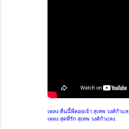
เพลง คืนนี้พี่คอยเจ้า สุเทพ วงศ์กำแห
เพลง สุดที่รัก สุเทพ วงศ์กำแหง