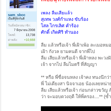
เพลง ลืมเสียแล้ว
sam_sbcc
สุเทพ วงศ์กำแหง ขับร้อง
เป็นที่รู้จักกันดี
ไสล ไกรเลิศ คำร้อง
วันที่สมัครสมาชิก:
7 มิถุนายน 2008
ศักดิ์ เกิดศิริ ทำนอง
โพสต์:
13,738
ค่าพลัง:
+10,668
ลืม แล้วหรือเจ้า พี่เฝ้าเพ้อ ละเมอหม
เฝ้า กังวล ยามคนดี จากพี่ไป
ลืม เสียแล้วหรือเจ้า พี่เฝ้าหลง พะวงฝ
เจ้า จากไป ลืมไมตรี ที่สัญญา
** หรือ พี่ซื่อจนหลง เจ้าคง ทนงนึกว่
พี่ ไม่เดียงสา นิจจาเอย น้องเลยหน่า
ลืม เสียแล้วหรือเจ้า ก่อนกล่าวขวัญ ส
ว่า จะมอบดวงฤดี ให้พี่ครอง....** (ซ้ำ