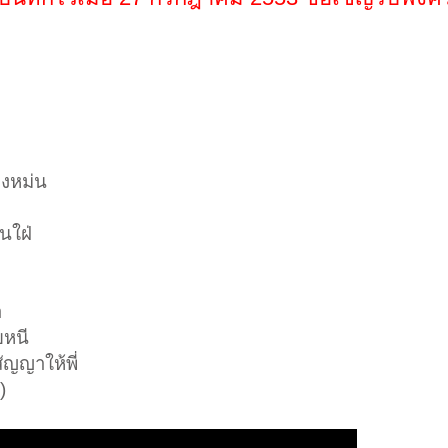
องหม่น
ันใฝ่
า
ยหนี
ัญญาให้พี่
)