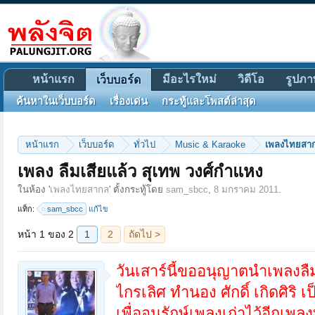
หน้าแรก
มีอะไรใหม่
วิดีโอ
รูปภา
เว็บบอร์ด
ค้นหาในเว็บบอร์ด
เรื่องเด่น
กระทู้และโพสต์ล่าสุด
หน้าแรก
เว็บบอร์ด
ทั่วไป
Music & Karaoke
เพลงไทยสา
เพลง ลืมเสียแล้ว สุเทพ วงศ์กำแหง
หน้า 1 ของ 2
1
2
ถัดไป >
ในห้อง '
เพลงไทยสากล
' ตั้งกระทู้โดย
sam_sbcc
,
8 มกราคม 2011
.
แท็ก:
sam_sbcc
แก้ไข
วันเสาร์นี้ขออนุญาตนำเพลงลื
ไกรเลิศ ทำนอง ศักดิ์ เกิดศิริ 
เพื่ออนุรักษ์เพลงเก่าไว้อีกเพ