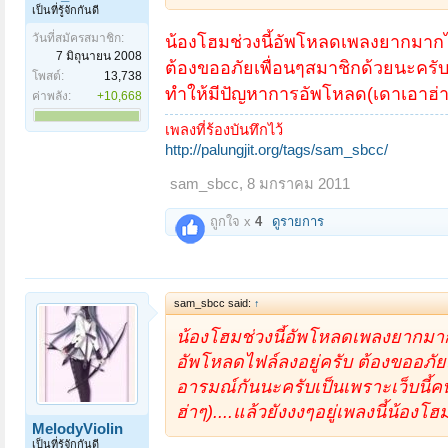
เป็นที่รู้จักกันดี
วันที่สมัครสมาชิก:
น้องโฮมช่วงนี้อัพโหลดเพลงยากมากไม
7 มิถุนายน 2008
ต้องขออภัยเพื่อนๆสมาชิกด้วยนะครับที
โพสต์:
13,738
ทำให้มีปัญหาการอัพโหลด(เดาเอาฮ่าๆ).
ค่าพลัง:
+10,668
เพลงที่ร้องบันทึกไว้
http://palungjit.org/tags/sam_sbcc/
sam_sbcc
,
8 มกราคม 2011
ถูกใจ x
4
ดูรายการ
sam_sbcc said:
↑
น้องโฮมช่วงนี้อัพโหลดเพลงยากมาก
อัพโหลดไฟล์ลงอยู่ครับ ต้องขออภัยเพ
อารมณ์กันนะครับเป็นเพราะเว็บนี้
ฮ่าๆ)....แล้วยังงงๆอยู่เพลงนี้น้องโฮม
MelodyViolin
เป็นที่รู้จักกันดี