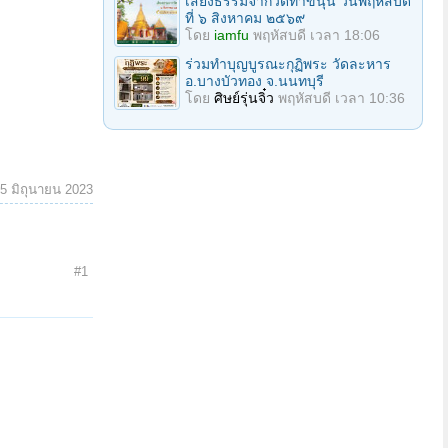
เสียงธรรมจากวัดท่าขนุน วันพฤหัสบดี
ที่ ๖ สิงหาคม ๒๕๖๙
โดย
iamfu
พฤหัสบดี เวลา 18:06
ร่วมทําบุญบูรณะกุฏิพระ วัดละหาร
อ.บางบัวทอง จ.นนทบุรี
โดย
ศิษย์รุ่นจิ๋ว
พฤหัสบดี เวลา 10:36
5 มิถุนายน 2023
#1