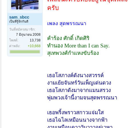
ครับ
sam_sbcc
เป็นที่รู้จักกันดี
เพลง สุดพรรณนา
วันที่สมัครสมาชิก:
7 มิถุนายน 2008
คำร้อง ศักดิ์ เกิดศิริ
โพสต์:
13,738
ทำนอง
More than I can Say.
ค่าพลัง:
+10,668
สุเทพวงศ์กำแหงขับร้อง
เธอโสภางค์ดังนางสวรรค์
งามเย้ยจันทร์วันเพ็ญเด่นดวง
เธอโสภาดังมาจากแมนสรวง
พุ่มพวงเจ้านี้งามจนสุดพรรณนา
เธอพริ้งพราวสกาวแจ่มใส
เธอไฉไลเหมือนนางจากฟ้า
งามเหมือนดาววับวาวอยู่เวหา