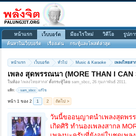
หน้าแรก
มีอะไรใหม่
วิดีโอ
รูปภา
เว็บบอร์ด
ค้นหาในเว็บบอร์ด
เรื่องเด่น
กระทู้และโพสต์ล่าสุด
หน้าแรก
เว็บบอร์ด
ทั่วไป
Music & Karaoke
เพลงไทยสา
เพลง สุดพรรณนา (MORE THAN I CAN S
หน้า 1 ของ 2
1
2
ถัดไป >
ในห้อง '
เพลงไทยสากล
' ตั้งกระทู้โดย
sam_sbcc
,
26 กุมภาพันธ์ 2011
.
แท็ก:
sam_sbcc
แก้ไข
วันนี้ขออนุญาตนำเพลงสุดพรรณ
เกิดศิริ ทำนองเพลงสากล MO
เพลงนะครับที่ยังอยู่ในชุดเพ