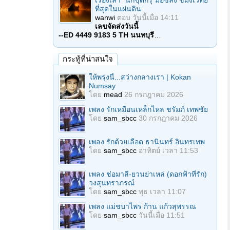
เรื่องเล่า "นักขุดกรุ"มือขลัง ขมังเวทย์
ที่สุดในแผ่นดิน
wanwi
ตอบ
วันนี้เมื่อ 14:11
เลขจัดส่งวันนี้
--ED 4449 9183 5 TH นนทบุรี
…
กระทู้ที่น่าสนใจ
ให้พรุ่งนี้...สว่างกลางเรา | Kokan
Numsay
โดย
mead
26 กรกฎาคม 2026
เพลง รักเหมือนเหล็กไหล ชรัมภ์ เทพชัย
โดย
sam_sbcc
30 กรกฎาคม 2026
เพลง รักด้วยเลือด ธานินทร์ อินทรเทพ
โดย
sam_sbcc
อาทิตย์ เวลา 11:53
เพลง ช่อมาลี-ยวนย่าเหล่ (ดอกฟ้าที่รัก)
วงสุนทราภรณ์
โดย
sam_sbcc
พุธ เวลา 11:07
เพลง แม่ชบาไพร ก้าน แก้วสุพรรณ
โดย
sam_sbcc
วันนี้เมื่อ 11:51