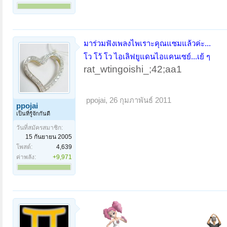
มาร่วมฟังเพลงไพเราะคุณแซมแล้วค่ะ...
โว โว้ โว ไอเลิฟยูแดนไอแคนเซย์...เย้ ๆ
rat_wtingoishi_;42;aa1
ppojai
,
26 กุมภาพันธ์ 2011
ppojai
เป็นที่รู้จักกันดี
วันที่สมัครสมาชิก:
15 กันยายน 2005
โพสต์:
4,639
ค่าพลัง:
+9,971