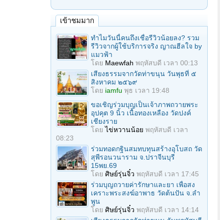
เข้าชมมาก
ทำไมวันนี้คนถึงเชื่อรีวิวน้อยลง? รวม
รีวิวจากผู้ใช้บริการจริง ญาณฮีลใจ by
แมวฟ้า
โดย
Maewfah
พฤหัสบดี เวลา 00:13
เสียงธรรมจากวัดท่าขนุน วันพุธที่ ๕
สิงหาคม ๒๕๖๙
โดย
iamfu
พุธ เวลา 19:48
ขอเชิญร่วมบุญเป็นเจ้าภาพถวายพระ
อุปคุต 9 นิ้ว เนื้อทองเหลือง วัดปงค์
เชียงราย
โดย
ไข่หวานน้อย
พฤหัสบดี เวลา
08:23
ร่วมทอดกฐินสมทบทุนสร้างอุโบสถ วัด
สุพีรอนวนาราม จ.ปราจีนบุรี
15พย.69
โดย
ศิษย์รุ่นจิ๋ว
พฤหัสบดี เวลา 17:45
ร่วมบุญถวายค่ารักษาและยา เพื่อสง
เคราะพระสงฆ์อาพาธ วัดต้นปัน จ.ลํา
พูน
โดย
ศิษย์รุ่นจิ๋ว
พฤหัสบดี เวลา 14:14