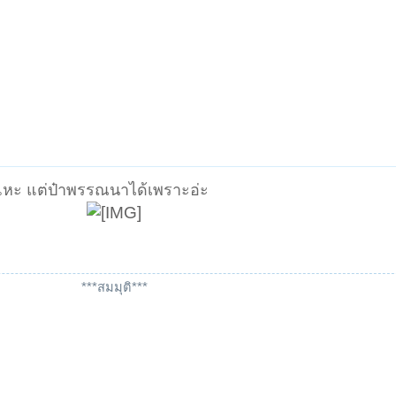
หะ แต่ป๋าพรรณนาได้เพราะอ่ะ
***สมมุติ***