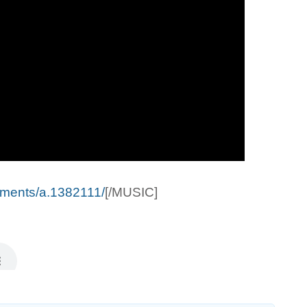
achments/a.1382111/
[/MUSIC]