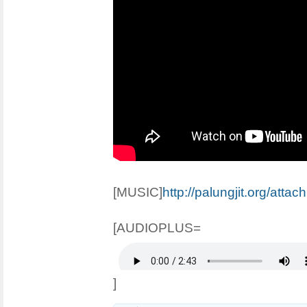
[MUSIC]
http://palungjit.org/att
[AUDIOPLUS=
]