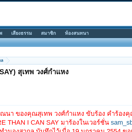
พ
เสียงธรรม
สมาชิก
ห้องสนทนา
กล
AY) สุเทพ วงศ์กำแหง
นา ของคุณสุเทพ วงศ์กำแหง ขับร้อง คำร้องคุณ
RE THAN I CAN SAY มาร้องในเวอร์ชั่น
sam_s
ลงทำนองสากล บันทึกไว้เมื่อ 19 มกราคม 2554 ขอเ