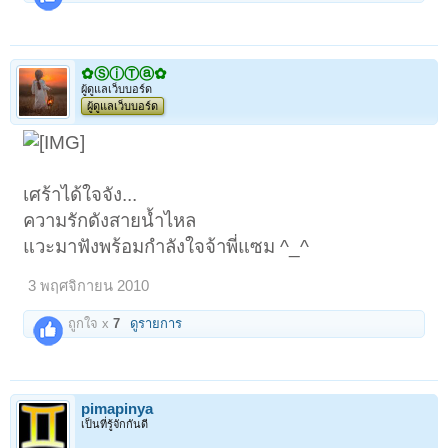
✿ⓈⓘⓉⓐ✿
ผู้ดูแลเว็บบอร์ด
ผู้ดูแลเว็บบอร์ด
เศร้าได้ใจจัง...
ความรักดังสายน้ำไหล
แวะมาฟังพร้อมกำลังใจจ้าพี่แซม ^_^
3 พฤศจิกายน 2010
ถูกใจ x
7
ดูรายการ
pimapinya
เป็นที่รู้จักกันดี