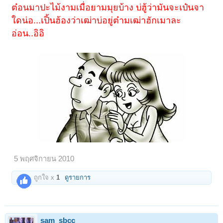
ต๋อนมาปะไม้งามเมื่อยามมุยบ้าง บ่ฮู้ว่ามันจะเป๋นจา
ใดน่อ...เปิ้นฮ้องว่าเฒ่าบ่อยู่ต๋ามเฒ่าฮักเมาละ
อ่อน..อิอิ
5 พฤศจิกายน 2010
ถูกใจ x
1
ดูรายการ
sam_sbcc