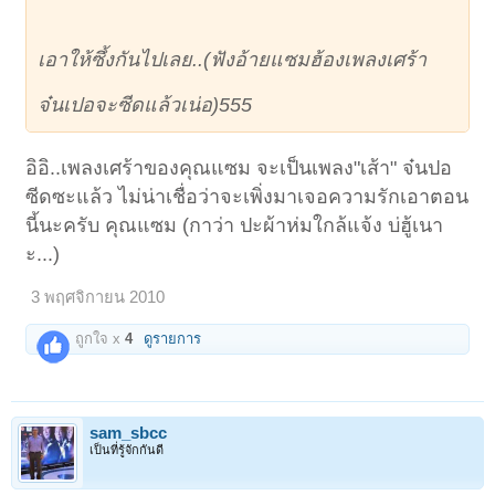
เอาให้ซึ้งกันไปเลย..(ฟังอ้ายแซมฮ้องเพลงเศร้า
จ๋นเปอจะซีดแล้วเน่อ)555
อิอิ..เพลงเศร้าของคุณแซม จะเป็นเพลง"เส้า" จ๋นปอ
ซีดซะแล้ว ไม่น่าเชื่อว่าจะเพิ่งมาเจอความรักเอาตอน
นี้นะครับ คุณแซม (กาว่า ปะผ้าห่มใกล้แจ้ง บ่ฮู้เนา
ะ...)
3 พฤศจิกายน 2010
ถูกใจ x
4
ดูรายการ
sam_sbcc
เป็นที่รู้จักกันดี