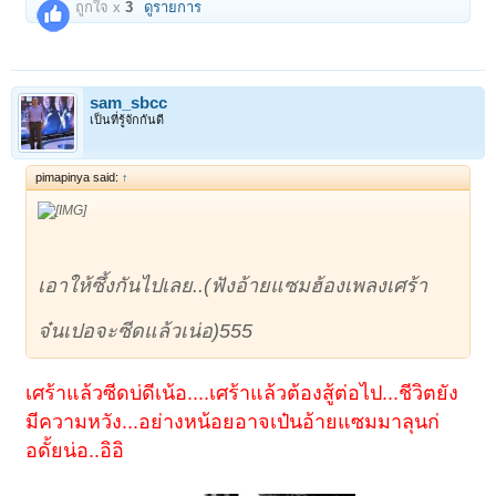
ถูกใจ x
3
ดูรายการ
sam_sbcc
เป็นที่รู้จักกันดี
pimapinya said:
↑
เอาให้ซึ้งกันไปเลย..(ฟังอ้ายแซมฮ้องเพลงเศร้า
จ๋นเปอจะซีดแล้วเน่อ)555
1
2
ถัดไป >
เศร้าแล้วซีดบ่ดีเน้อ....เศร้าแล้วต้องสู้ต่อไป...ชีวิตยัง
มีความหวัง...อย่างหน้อยอาจเป๋นอ้ายแซมมาลุนก่
อดั้ยน่อ..อิอิ