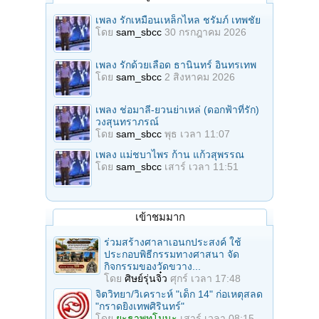
เพลง รักเหมือนเหล็กไหล ชรัมภ์ เทพชัย
โดย
sam_sbcc
30 กรกฎาคม 2026
เพลง รักด้วยเลือด ธานินทร์ อินทรเทพ
โดย
sam_sbcc
2 สิงหาคม 2026
เพลง ช่อมาลี-ยวนย่าเหล่ (ดอกฟ้าที่รัก)
วงสุนทราภรณ์
โดย
sam_sbcc
พุธ เวลา 11:07
เพลง แม่ชบาไพร ก้าน แก้วสุพรรณ
โดย
sam_sbcc
เสาร์ เวลา 11:51
เข้าชมมาก
ร่วมสร้างศาลาเอนกประสงค์ ใช้
ประกอบพิธีกรรมทางศาสนา จัด
กิจกรรมของวัดขวาง...
โดย
ศิษย์รุ่นจิ๋ว
ศุกร์ เวลา 17:48
จิตวิทยา/วิเคราะห์ "เด็ก 14" ก่อเหตุสลด
"กราดยิงเทพศิรินทร์"
โดย
ยะธาพุทโมนะ
เสาร์ เวลา 08:15