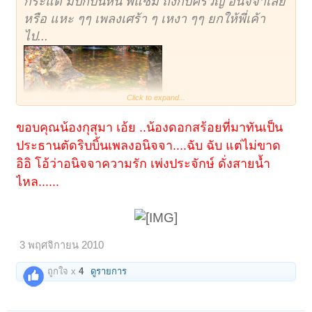
กระแต มีปีกบินหนี พี่แซม ถึงกับครวญ อนิจจาเลย
หรือ แหะ ๆๆ เพลงเศร้า ๆ เหงา ๆๆ ยกให้พี่เค้า
ไป...
Click to expand...
ขอบคุณน้องกุสุมา เอ้ย ..น้องดอกสร้อยที่มาทันเป็น
ประธานตัดริบบิ้นเพลงอนิจจา....ฉับ ฉับ แต่ไม่ขาด
อิอิ โอ้ว่าอนิจจาความรัก เพ่งประจักษ์ ดั่งสายน้ำ
ไหล......
3 พฤศจิกายน 2010
ถูกใจ x
4
ดูรายการ