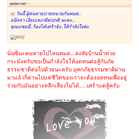
ppojai said:
↑
วันนี้ ผู้คนหายปายหนายกันหมด..
(k)
อนิจจา เงียบเหงาผิดปกติ นะคะ..
คุณแซมมี่..ร้องได้เศร้าจัง..ให้กำลังใจค่ะ
นั่นซินะคนหายไปไหนหมด...สงสัยบ้านน้ำท่วม
กระมังครับขอเป็นกำลัง
ใจให้อดทนต่อสู้กับภัย
ธรรมชาติต่อไปด้วยนะครับ อุทกภัยธรรมชาติผ่าน
มาแล้วก็ผ่านไปแต่ชีวิตของเราจะต้องอดทนเพื่ออยู่
ร่วมกับมันอย่างหลีกเลี่ยงไม่ได้.....เศร้าแต่สู้ครับ