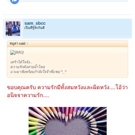
sam_sbcc
เป็นที่รู้จักกันดี
หนูตา said:
↑
เศร้าได้ใจจัง...
ความรักดังสายน้ำไหล
แวะมาฟังพร้อมกำลังใจจ้าพี่แซม ^_^
ขอบคุณครับ ความรักมีทั้งสมหวังและผิดหวัง....โอ้ว่า
อนิจจาความรัก....