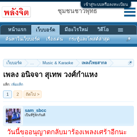
เข้าสู่ระบบหรือลงทะเบียน
ชุมชนชาวพุทธ
หน้าแรก
มีอะไรใหม่
วิดีโอ
เว็บบอร์ด
ค้นหาในเว็บบอร์ด
เรื่องเด่น
กระทู้และโพสต์ล่าสุด
เว็บบอร์ด
...
Music & Karaoke
เพลงไทยสากล
1
2
ถัดไป >
เพลง อนิจจา สุเทพ วงศ์กำแหง
แท็ก:
เพิ่มแท็ก
sam_sbcc
เป็นที่รู้จักกันดี
วันนี้ขออนุญาตกลับมาร้องเพลงเศร้าอีกนะ