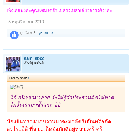
เพิ่งเคยฟังค่ะคุณแซม เศร้า เปลี่ยวเปล่าเดียวดายจริงๆค่ะ
5 พฤศจิกายน 2010
ถูกใจ x
2
ดูรายการ
sam_sbcc
เป็นที่รู้จักกันดี
urai ay said:
↑
โอ้ อนิจจามาสาย ง่ะไม่รู้ว่าประธานตัดไม่ขาด
ไม่งั้นเรามาซ้ำแระ อิอิ
น้องจันทราแบกขวานมาจะมาตัดริบบิ้นหรือตัด
อะไร..อิอิ พี่จา...เด็ดยังภักดีอยู่หนา..คริ คริ