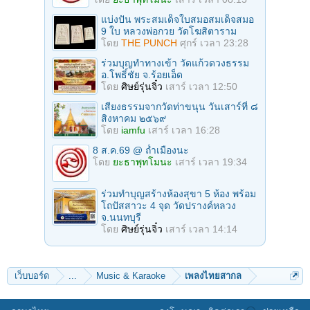
แบ่งปัน พระสมเด็จใบสมอสมเด็จสมอ
9 ใบ หลวงพ่อกวย วัดโฆสิตาราม
โดย
THE PUNCH
ศุกร์ เวลา 23:28
ร่วมบุญทําทางเข้า วัดแก้วดวงธรรม
อ.โพธิ์ชัย จ.ร้อยเอ็ด
โดย
ศิษย์รุ่นจิ๋ว
เสาร์ เวลา 12:50
เสียงธรรมจากวัดท่าขนุน วันเสาร์ที่ ๘
สิงหาคม ๒๕๖๙
โดย
iamfu
เสาร์ เวลา 16:28
8 ส.ค.69 @ ถ้ำเมืองนะ
โดย
ยะธาพุทโมนะ
เสาร์ เวลา 19:34
ร่วมทําบุญสร้างห้องสุขา 5 ห้อง พร้อม
โถปัสสาวะ 4 จุด วัดปรางค์หลวง
จ.นนทบุรี
โดย
ศิษย์รุ่นจิ๋ว
เสาร์ เวลา 14:14
เว็บบอร์ด
...
Music & Karaoke
เพลงไทยสากล