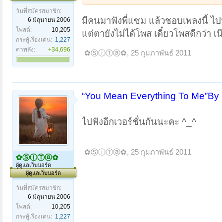
วันที่สมัครสมาชิก:
มีคนมาฟังพี่แซม แล้วชอบเพลงนี้ ไปห
6 มิถุนายน 2006
โพสต์:
10,205
แต่ตายังไม่ได้โพส เดี๋ยวโพสดีกว่า เน
กระทู้เรื่องเด่น:
1,227
ค่าพลัง:
+34,696
✿ⓈⓘⓉⓐ✿
,
25 กุมภาพันธ์ 2011
“You Mean Everything To Me”B
ไปฟังอีกเวอร์ชั่นกันนะคะ ^_^
✿ⓈⓘⓉⓐ✿
,
25 กุมภาพันธ์ 2011
✿ⓈⓘⓉⓐ✿
ผู้ดูแลเว็บบอร์ด
ผู้ดูแลเว็บบอร์ด
วันที่สมัครสมาชิก:
6 มิถุนายน 2006
โพสต์:
10,205
กระทู้เรื่องเด่น:
1,227