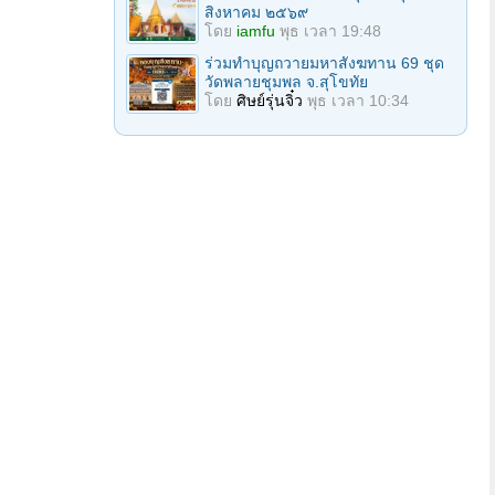
สิงหาคม ๒๕๖๙
โดย
iamfu
พุธ เวลา 19:48
ร่วมทําบุญถวายมหาสังฆทาน 69 ชุด
วัดพลายชุมพล จ.สุโขทัย
โดย
ศิษย์รุ่นจิ๋ว
พุธ เวลา 10:34