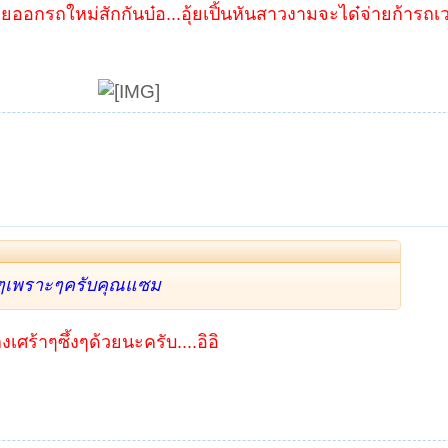
อุ้ยออกรถใหม่สักกันบ๋อ...อุ้ยเปิ้นหันสาวงามจะได๋จ่ายก้ารถเว
าะ อ้ายแซมเนาะ
าๆเพราะๆครับคุณแซม
ร้าๆซึ้งๆด้วยนะครับ....อิอิ