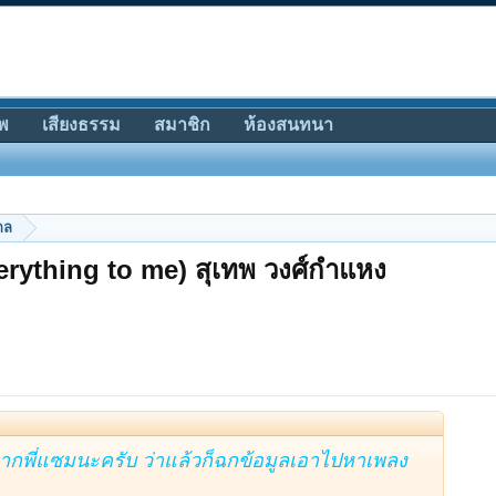
พ
เสียงธรรม
สมาชิก
ห้องสนทนา
กล
erything to me) สุเทพ วงศ์กำแหง
กพี่แซมนะครับ ว่าแล้วก็ฉกข้อมูลเอาไปหาเพลง