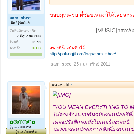
ขอบคุณครับ ที่ชอบเพลงนี้
ได้เลยจะรอ
sam_sbcc
เป็นที่รู้จักกันดี
[MUSIC]http://
วันที่สมัครสมาชิก:
7 มิถุนายน 2008
โพสต์:
13,736
เพลงที่ร้องบันทึกไว้
ค่าพลัง:
+10,668
http://palungjit.org/tags/sam_sbcc/
sam_sbcc
,
25 กุมภาพันธ์ 2011
urai ay said:
↑
"YOU MEAN EVERYTHING TO M
ไม่ลองร้องแบบต้นฉบับซะหน่อยรึพี
เพลงฝรั่งพี่แซมยังไม่เคยร้องเลยนิ
✿ⓈⓘⓉⓐ✿
ผู้ดูแลเว็บบอร์ด
นะลองซะหน่อยอยากฟังพี่แซมแหวก
ผู้ดูแลเว็บบอร์ด