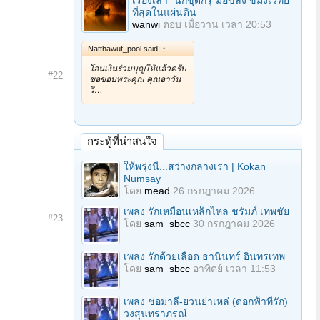
เรื่องเล่า "นักขุดกรุ"มือขลัง ขมังเวทย์
ที่สุดในแผ่นดิน
wanwi
ตอบ
เมื่อวาน เวลา 20:53
Natthawut_pool said:
↑
โอนเงินร่วมบุญให้แล้วครับ
#22
ขอขอบพระคุณ คุณอาวัน
วิ…
กระทู้ที่น่าสนใจ
ให้พรุ่งนี้...สว่างกลางเรา | Kokan
Numsay
โดย
mead
26 กรกฎาคม 2026
เพลง รักเหมือนเหล็กไหล ชรัมภ์ เทพชัย
#23
โดย
sam_sbcc
30 กรกฎาคม 2026
เพลง รักด้วยเลือด ธานินทร์ อินทรเทพ
โดย
sam_sbcc
อาทิตย์ เวลา 11:53
เพลง ช่อมาลี-ยวนย่าเหล่ (ดอกฟ้าที่รัก)
วงสุนทราภรณ์