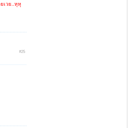
ยเวย..หุหุ
#25