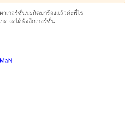
าเวอร์ชั่นปะกิดมาร้องแล้วค่ะพี่ไร
๊าะ จะได้ฟังอีกเวอร์ชั่น
y MaN