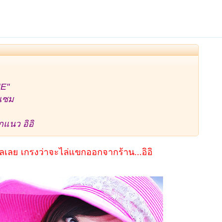
E"
่แซม
แนว อิอิ
เลย เกรงว่าจะไล่แขกออกจากร้าน...อิอิ