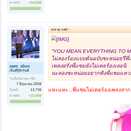
ค่าพลัง:
+34,696
urai ay said:
↑
"YOU MEAN EVERYTHING TO M
ไม่ลองร้องแบบต้นฉบับซะหน่อยรึพี
เพลงฝรั่งพี่แซมยังไม่เคยร้องเลยนิ
sam_sbcc
เป็นที่รู้จักกันดี
นะลองซะหน่อยอยากฟังพี่แซมแหวก
วันที่สมัครสมาชิก:
7 มิถุนายน 2008
แหะแหะ...พี่แซมไม่เคยร้องเพลงสากล
โพสต์:
13,736
ค่าพลัง:
+10,668