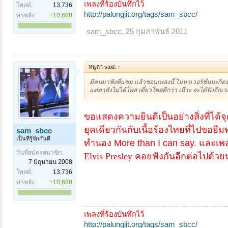
เพลงที่ร้องบันทึกไว้
โพสต์:
13,736
http://palungjit.org/tags/sam_sbcc/
ค่าพลัง:
+10,668
sam_sbcc
,
25 กุมภาพันธ์ 2011
หนูตา said:
↑
มีคนมาฟังพี่แซม แล้วชอบเพลงนี้ ไปหาเวอร์ชั่นปะกิดมา
แต่ตายังไม่ได้โพส เดี๋ยวโพสดีกว่า เน๊าะ จะได้ฟังอีกเวอ
ขอแสดงความยินดีเป็นอย่างสิ่งที่ได้
ยุคเดียวกันกับเนื้อร้องไทยที่ไปขอ
sam_sbcc
เป็นที่รู้จักกันดี
ทำนอง More than I can say. และเพ
วันที่สมัครสมาชิก:
Elvis Presley
คอยฟังกันอีกต่อไปด้วยน
7 มิถุนายน 2008
โพสต์:
13,736
ค่าพลัง:
+10,668
หน้า 2 ของ 2
< ย้อนกลับ
1
2
เพลงที่ร้องบันทึกไว้
http://palungjit.org/tags/sam_sbcc/