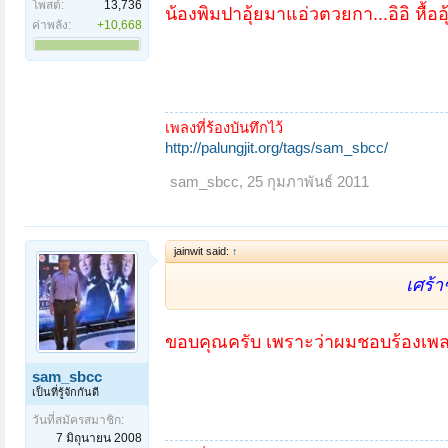
โพสต์:
13,736
น้องพิมปาอุ้ยมาแอ่วตวยกา...อิอิ หื้อ
เมินเหลือนี่ท่าจะถ้าบ่าไหวแล้วเน
ค่าพลัง:
+10,668
เพลงที่ร้องบันทึกไว้
http://palungjit.org/tags/sam_sbcc/
sam_sbcc
,
25 กุมภาพันธ์ 2011
jainwit said:
↑
เศร้
ขอบคุณครับ เพราะว่าผมชอบร้องเพลงเศ
sam_sbcc
เป็นที่รู้จักกันดี
วันที่สมัครสมาชิก:
7 มิถุนายน 2008