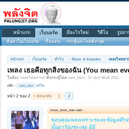
หน้าแรก
มีอะไรใหม่
วิดีโอ
รูปภา
เว็บบอร์ด
ค้นหาในเว็บบอร์ด
เรื่องเด่น
กระทู้และโพสต์ล่าสุด
หน้าแรก
เว็บบอร์ด
ทั่วไป
Music & Karaoke
เพลงไทยสา
เพลง เธอคือทุกสิ่งของฉัน (You mean ev
หน้า 2 ของ 2
< ย้อนกลับ
1
2
ในห้อง '
เพลงไทยสากล
' ตั้งกระทู้โดย
sam_sbcc
,
22 กุมภาพันธ์ 2011
.
แท็ก:
sam_sbcc
แก้ไข
music_lover_man said:
↑
ขอบคุณเพลงเพราะๆและข้อมูลดีๆจา
นั้นมาร้องซะเลย อิอิ