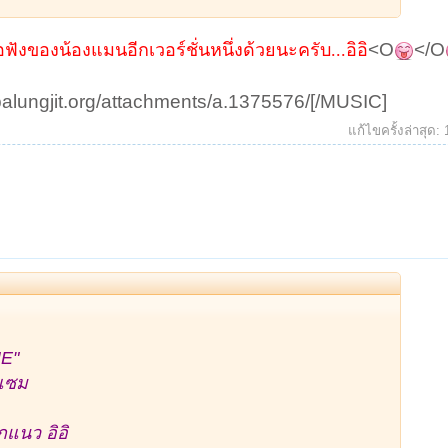
<O
</O
ฟังของน้องแมนอีกเวอร์ชั่นหนึ่งด้วยนะครับ...อิอิ
palungjit.org/attachments/a.1375576/[/MUSIC]​
แก้ไขครั้งล่าสุด:
E"
่แซม
แนว อิอิ