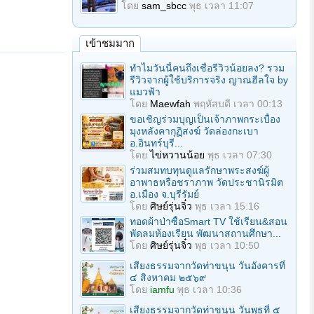
โดย
sam_sbcc
พุธ เวลา 11:07
เข้าชมมาก
ทำไมวันนี้คนถึงเชื่อรีวิวน้อยลง? รวม
รีวิวจากผู้ใช้บริการจริง ญาณฮีลใจ by
แมวฟ้า
โดย
Maewfah
พฤหัสบดี เวลา 00:13
ขอเชิญร่วมบุญเป็นเจ้าภาพกระเบื้อง
มุงหลังคากุฏิสงฆ์ วัดล่องกะเบา
อ.อินทร์บุรี...
โดย
ไข่หวานน้อย
พุธ เวลา 07:30
ร่วมสมทบทุนดูแลรักษาพระสงฆ์ผู้
อาพาธหรือชราภาพ วัดประชานิรมิต
อ.เมือง จ.บุรีรัมย์
โดย
ศิษย์รุ่นจิ๋ว
พุธ เวลา 15:16
ทอดผ้าป่าซื้อSmart TV ใช้เรียน&สอน
พัดลมห้องเรียน พัฒนาสถานศึกษา...
โดย
ศิษย์รุ่นจิ๋ว
พุธ เวลา 10:50
เสียงธรรมจากวัดท่าขนุน วันอังคารที่
๔ สิงหาคม ๒๕๖๙
โดย
iamfu
พุธ เวลา 10:36
เสียงธรรมจากวัดท่าขนุน วันพุธที่ ๕