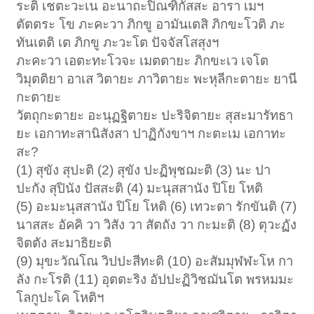
ระติ เชตะวะเน อะนาถะปิณฑิกัสสะ อารา เมฯ
ตัตตระ โข ภะคะวา ภิกขู อามันเตสิ ภิกขะโวติ ภะ
ทันเตติ เต ภิกขู ภะวะโต ปัจจัสโสสุงฯ
ภะคะวา เอตะทะโวจะ เมตตายะ ภิกขะเว เจโต
วิมุตติยา อาเส วิตายะ ภาวิตายะ พะหุลีกะตายะ ยานี
กะตายะ
วัตถุกะตายะ อะนุฏฐิตายะ ปะริจิตายะ สุสะมารัทธา
ยะ เอกาทะสานิสังสา ปาฏิกังขาฯ กะตะเม เอกาทะ
สะ?
(1) สุขัง สุปะติ (2) สุขัง ปะฏิพุชฌะติ (3) นะ ปา
ปะกัง สุปินัง ปัสสะติ (4) มะนุสสานัง ปิโย โหติ
(5) อะมะนุสสานัง ปิโย โหติ (6) เทวะตา รักขันติ (7)
นาสสะ อัคคิ วา วิสัง วา สัตถัง วา กะมะติ (8) ตุวะฏัง
จิตตัง สะมาธิยะติ
(9) มุขะวัณโณ วิปปะสีทะติ (10) อะสัมมุฬฬะโห กา
ลัง กะโรติ (11) อุตตะริง อัปปะฏิวิชฌันโต พรหมมะ
โลกูปะโค โหติฯ