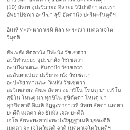
(10) สัพเพ อุปะริมายะ ทิสายะ วินิปาติกา อะเวรา
อัพยาปัชฌา อะนีฆา สุขี อัตตานัง ปะริหะรันตูติฯ
อิเมหิ ทะสะหากาเรหิ ทิสา ผะระณา เมตตาเจโต
วิมุตติ
สัพเพสัง สัตตานัง ปีฬะนัง วัชเชตวา
อะปีฬานะยะ อุปะฆาตัง วัชเชตวา
อะนุปิฆาเตนะ สันตาปัง วัชเชตวา
อะสันตาเปนะ ปะริยาทานัง วัชเชตวา
อะปะริยาทาเนนะ วิเหสัง วัชเชตวา
อะวิเหสายะ สัพเพ สัตตา อะเวริโน โหนตุ มา เวริโน
สุขิโน โหนตุ มา ทุกขิโน สุขิตัตตา โหนตุ มา
ทุกขิตตาติ อิเมหิ อัฏฐะหากาเรหิ สัพเพ สัตตา เมตตา
ยะตีติ เมตตา ตัง ธัมมัง เจตะยะตีติ
เจโต สัพพะพะยาปะทะปะริยุฏฐาเนหิ มุจจะตีติ
เมตตา จะ เจโตวิมุตติ จาติ เมตตาเจโตวิมุตติฯ