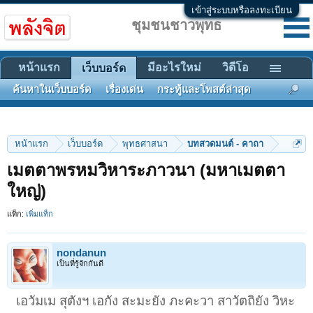
เข้าสู่ระบบหรือลงทะเบียน
ชุมชนชาวพุทธ
หน้าแรก
มีอะไรใหม่
วิดีโอ
เว็บบอร์ด
ค้นหาในเว็บบอร์ด
เรื่องเด่น
กระทู้และโพสต์ล่าสุด
หน้าแรก
เว็บบอร์ด
พุทธศาสนา
บทสวดมนต์ - คาถา
เมตตาพรหมวิหาระภาวนา (มหาเมตตา
ใหญ่)
แท็ก:
เพิ่มแท็ก
nondanun
เป็นที่รู้จักกันดี
เอวัมเม สุตังฯ เอกัง สะมะยัง ภะคะวา สาวัตถิยัง วิหะ