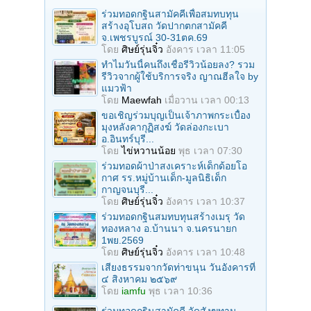
ร่วมทอดกฐินสามัคคีเพื่อสมทบทุน
สร้างอุโบสถ วัดปากตกสามัคคี
จ.เพชรบูรณ์ 30-31ตค.69
โดย
ศิษย์รุ่นจิ๋ว
อังคาร เวลา 11:05
ทำไมวันนี้คนถึงเชื่อรีวิวน้อยลง? รวม
รีวิวจากผู้ใช้บริการจริง ญาณฮีลใจ by
แมวฟ้า
โดย
Maewfah
เมื่อวาน เวลา 00:13
ขอเชิญร่วมบุญเป็นเจ้าภาพกระเบื้อง
มุงหลังคากุฏิสงฆ์ วัดล่องกะเบา
อ.อินทร์บุรี...
โดย
ไข่หวานน้อย
พุธ เวลา 07:30
ร่วมทอดผ้าป่าสงเคราะห์เด็กด้อยโอ
กาศ รร.หมู่บ้านเด็ก-มูลนิธิเด็ก
กาญจนบุรี...
โดย
ศิษย์รุ่นจิ๋ว
อังคาร เวลา 10:37
ร่วมทอดกฐินสมทบทุนสร้างเมรุ วัด
ทองหลาง อ.บ้านนา จ.นครนายก
1พย.2569
โดย
ศิษย์รุ่นจิ๋ว
อังคาร เวลา 10:48
เสียงธรรมจากวัดท่าขนุน วันอังคารที่
๔ สิงหาคม ๒๕๖๙
โดย
iamfu
พุธ เวลา 10:36
ร่วมทอดกฐินสามัคคี วัดสังฆทาน