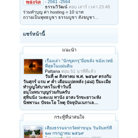
- 2561 -2564
ธรรมวิวัฒน์
ตอบ
เสาร์ เวลา 23:48
ร่วมทำบุญ ค่า hosting = 10 บาท
ถวายเป็นพุทธบูชา ธรรมบูชา สังฆบูชา…
แชร์หน้านี้
แนะนำ
เรื่องเล่า "นักขุดกรุ"มือขลัง ขมังเวทย์
ที่สุดในแผ่นดิน
Pattana
ตอบ
51 นาทีที่แล้ว
วันที่ ๗ สิงหาคม พ.ศ. ๒๕๖๙ ตรงกับ
วันศุกร์ แรม ๙ ค่ำ เดือนแปดหลัง (๘๘) ปีมะเมีย
ทำบุญใส่บาตรในเช้าวันนี้
อนุโมทนาบุญร่วมกันครับ
สุทินนัง วะตะเม ทานัง อาสะวักขะยาวะหัง
นิพพานะ ปัจจะโย โหตุ ปัจจุบันเนกาเล…
กระทู้ที่น่าสนใจ
เสียงธรรมจากวัดท่าขนุน วันจันทร์ที่
๒๗ กรกฎาคม ๒๕๖๙