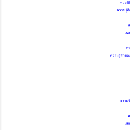
หว่อติฉ
ความรู้ส
ห
เธอ
หว่
ความรู้สึกขอ
ความรัก
ห
เธอ