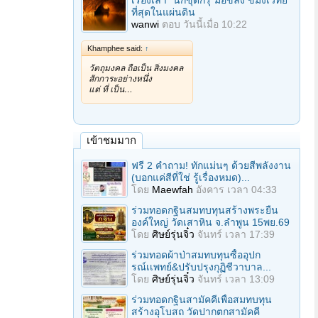
เรื่องเล่า "นักขุดกรุ"มือขลัง ขมังเวทย์
ที่สุดในแผ่นดิน
wanwi
ตอบ
วันนี้เมื่อ 10:22
Khamphee said:
↑
วัตถุมงคล ถือเป็น สิ่งมงคล
สักการะอย่างหนึ่ง
แต่ ที่ เป็น…
เข้าชมมาก
ฟรี 2 คำถาม! ทักแม่นๆ ด้วยสีพลังงาน
(บอกแค่สีที่ใช่ รู้เรื่องหมด)...
โดย
Maewfah
อังคาร เวลา 04:33
ร่วมทอดกฐินสมทบทุนสร้างพระยืน
องค์ใหญ่ วัดเสาหิน จ.ลําพูน 15พย.69
โดย
ศิษย์รุ่นจิ๋ว
จันทร์ เวลา 17:39
ร่วมทอดผ้าป่าสมทบทุนซื้ออุปก
รณ์เเพทย์&ปรับปรุงกุฏิชีวาบาล...
โดย
ศิษย์รุ่นจิ๋ว
จันทร์ เวลา 13:09
ร่วมทอดกฐินสามัคคีเพื่อสมทบทุน
สร้างอุโบสถ วัดปากตกสามัคคี