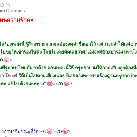
แทนความรักคะ
ีนร้องเพลงนี้ รู้สึกเพราะมากจนต้องจดจำชื่อเอาไว้ แม้ว่าจะจำได้แค่ 2
องไปขอให้เขาร้องให้ฟัง โดยไม่เคยคิดเลยว่าตัวเองจะมีปัญญาร้อง เพาะไ
/O
>
ีนที่รู้ภาษาไทยดีมากด้วย สอนเพลงนี้ให้ ครูพยายามให้ออกเสียงถูกต้องที่ส
เอก โท ตรี
ให้เป็นไปตามเสียงเพลง ก็เลยลองพยายามร้องดูจนครูบอกว่าพ
ยคะ แก้ไข ด้วยนะคะ <O
></O
>
ยงภาษาจีนขณะที่ร้อง<O
></O
>