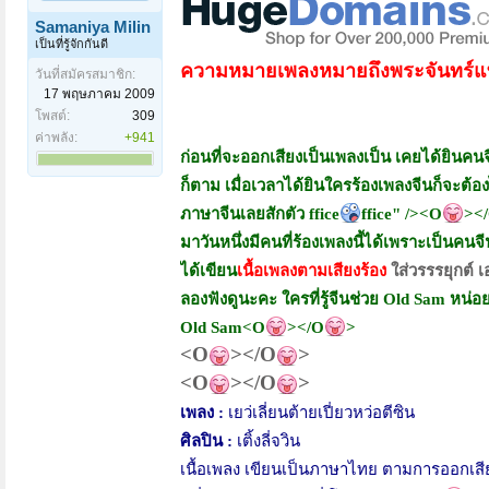
Samaniya Milin
เป็นที่รู้จักกันดี
ความหมายเพลงหมายถึงพระจันทร์
วันที่สมัครสมาชิก:
17 พฤษภาคม 2009
โพสต์:
309
ค่าพลัง:
+941
ก่อนที่จะออกเสียงเป็นเพลงเป็น เคยได้ยินคนจ
ก็ตาม เมื่อเวลาได้ยินใครร้องเพลงจีนก็จะต้
ภาษาจีนเลยสักตัว
ffice
ffice" /><O
><
มาวันหนึ่งมีคนที่ร้องเพลงนี้ได้เพราะเป็นคนจ
ได้เขียน
เนื้อเพลงตามเสียงร้อง
ใส่วรรรยุกต์ 
ลองฟังดูนะคะ ใครที่รู้จีนช่วย
Old Sam หน่อ
Old Sam<O
></O
>
<O
></O
>
<O
></O
>
เพลง :
เยว่เลี่ยนต้ายเปี่ยวหว่อตีซิน
ศิลปิน :
เติ้งลี่จวิน
เนื้อเพลง เขียนเป็นภาษาไทย ตามการออกเสี