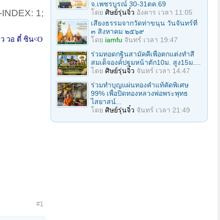
จ.เพชรบูรณ์ 30-31ตค.69
-INDEX: 1;
โดย
ศิษย์รุ่นจิ๋ว
อังคาร เวลา 11:05
เสียงธรรมจากวัดท่าขนุน วันจันทร์ที่
๓ สิงหาคม ๒๕๖๙
ว วอ ตี๋ ซิน
<O
โดย
iamfu
จันทร์ เวลา 19:47
ร่วมทอดกฐินสามัคคีเพื่อตกแต่งทำสี
สมเด็จองค์ปฐมหน้าตัก10ม. สูง15ม....
โดย
ศิษย์รุ่นจิ๋ว
จันทร์ เวลา 14:47
ร่วมทําบุญแผ่นทองคำแท้คัดพิเศษ
99% เพื่อปิดทองหลวงพ่อพระพุทธ
ไสยาสน์...
โดย
ศิษย์รุ่นจิ๋ว
จันทร์ เวลา 21:49
#1