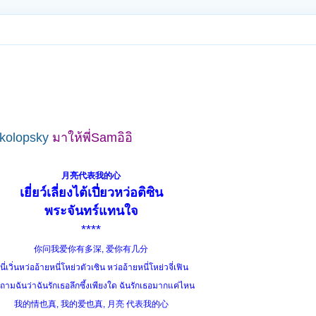
kolopsky
มาให้พี่Samอิอิ
月亮代表我的心
เยี่ยว์เลี่ยงไต้เปี่ยวหว่อติซิน
พระจันทร์แทนใจ
****
你问我爱你有多深, 爱你有几分
นี่เวิ่นหว่ออ้ายหนี่โหย่วตัวเซิน หว่ออ้ายหนี่โหย่วจี่เฟิน
ถามฉันว่าฉันรักเธอลึกซึ้งเพียงใด ฉันรักเธอมากแค่ไหน
我的情也真, 我的爱也真, 月亮 代表我的心