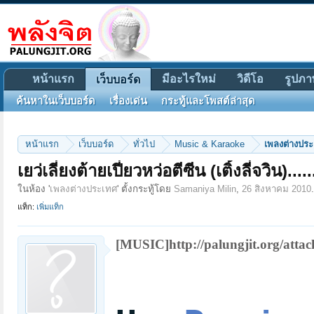
หน้าแรก
มีอะไรใหม่
วิดีโอ
รูปภา
เว็บบอร์ด
ค้นหาในเว็บบอร์ด
เรื่องเด่น
กระทู้และโพสต์ล่าสุด
หน้าแรก
เว็บบอร์ด
ทั่วไป
Music & Karaoke
เพลงต่างปร
เยว่เลี่ยงต้ายเปี่ยวหว่อตีซีน (เติ้งลี่จวิน)..
ในห้อง '
เพลงต่างประเทศ
' ตั้งกระทู้โดย
Samaniya Milin
,
26 สิงหาคม 2010
.
แท็ก:
เพิ่มแท็ก
[MUSIC]http://palungjit.org/att