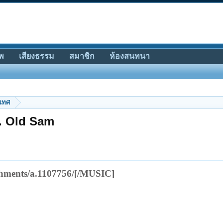
พ
เสียงธรรม
สมาชิก
ห้องสนทนา
ะเทศ
.... Old Sam
achments/a.1107756/[/MUSIC]