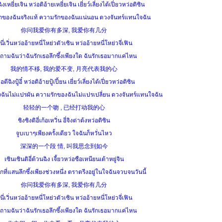
ิงเหยี่ยเจิน หว่อติอ้ายเหยี่ยเจิน เยี่ยว์เลี่ยงไต้เปี่ยวหว่อติซิน
ึกของฉันจริงแท้ ความรักของฉันแน่นอน ดวงจันทร์แทนใจฉัน
你问我爱你有多深, 我爱你有几分
นี่เวิ่นหว่ออ้ายหนี่โหย่วตัวเซิน หว่ออ้ายหนี่โหย่วจี่เฟิน
ถามฉันว่าฉันรักเธอลึกซึ้งเพียงใด ฉันรักเธอมากแค่ไหน
我的情不移, 我的爱不变, 月亮代表我的心
อตีฉิงปู้อี๋ หว่อติอ้ายปู้เปี้ยน เยี่ยว์เลี่ยงไต้เปี่ยวหว่อติซิน
งฉันไม่แปรผัน ความรักของฉันไม่แปรเปลี่ยน ดวงจันทร์แทนใจฉัน
轻轻的一个吻 , 已经打动我的心
ชิงชิงติอี่เก้อเหวิ่น อี่จิงต่าต้งหว่อติซิน
จูบเบาๆเพียงครั้งเดียว ใจฉันก็หวั่นไหว
深深的一个段 情, 叫我思念到如今
เซินเซินติอี่ต้วนฉิง เจี้ยวหว่อซือเหนียนเต้าหยู่จิน
ที่แสนลึกซึ้งเพียงช่วงหนึ่ง ตราตรีงอยู่ในใจฉันจวบจนวันนี้
你问我爱你有多深, 我爱你有几分
นี่เวิ่นหว่ออ้ายหนี่โหย่วตัวเซิน หว่ออ้ายหนี่โหย่วจี่เฟิน
ถามฉันว่าฉันรักเธอลึกซึ้งเพียงใด ฉันรักเธอมากแค่ไหน