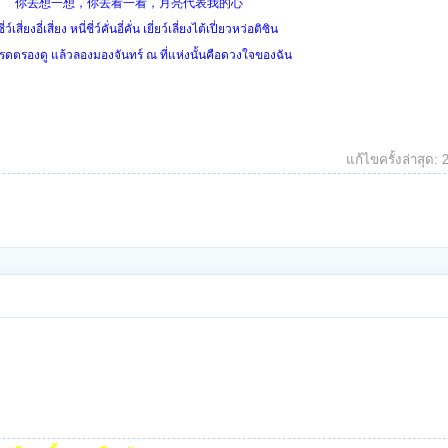
你去想一想，你去看一看，月亮代表我的心
ี่ว์เสี่ยงอี่เสี่ยง หนี่ชี่ว์คั่นอี่คั่น เยี่ยว์เลี่ยงไต้เปี่ยวหว่อติซิน
รดตรองดู แล้วลองมองจันทร์ ณ ที่แห่งนั้นคือดวงใจของฉัน
แก้ไขครั้งล่าสุด: