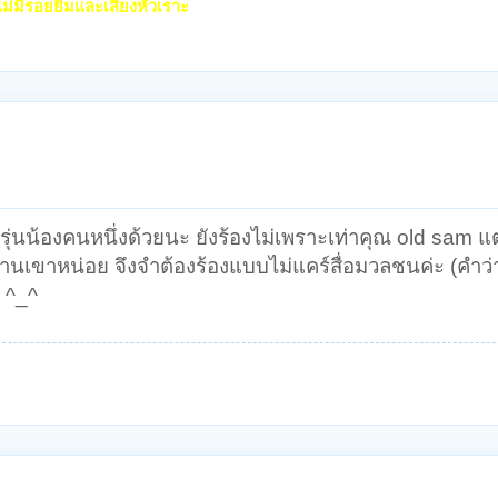
 ไม่มีรอยยิ้มและเสียงหัวเราะ
รุ่นน้องคนหนึ่งด้วยนะ ยังร้องไม่เพราะเท่าคุณ old sam แต
านเขาหน่อย จึงจำต้องร้องแบบไม่แคร์สื่อมวลชนค่ะ (คำว่าไ
 ^_^
.html
ิดทูนในสมเด็จพระนเรศวรมหาราช
-1
84672