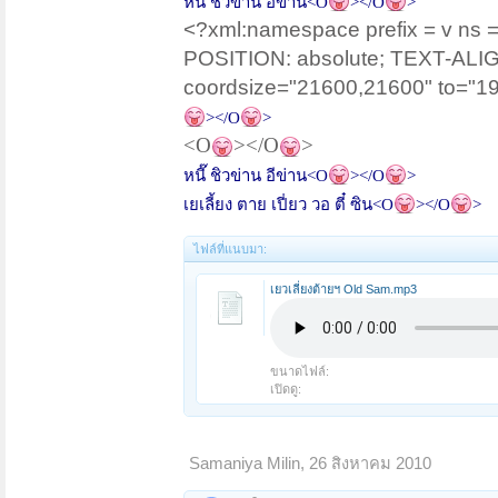
หนี๊ ชิวข่าน อีข่าน
<O
></O
>
<?xml:namespace prefix = v ns =
POSITION: absolute; TEXT-ALIGN
coordsize="21600,21600" to="198
></O
>
<O
></O
>
หนี๊ ชิวข่าน อีข่าน
<O
></O
>
เยเลี้ยง ตาย เปี่ยว วอ ตี๋ ซิน
<O
></O
>
ไฟล์ที่แนบมา:
เยวเลี่ยงต้ายฯ Old Sam.mp3
ขนาดไฟล์:
เปิดดู:
Samaniya Milin
,
26 สิงหาคม 2010