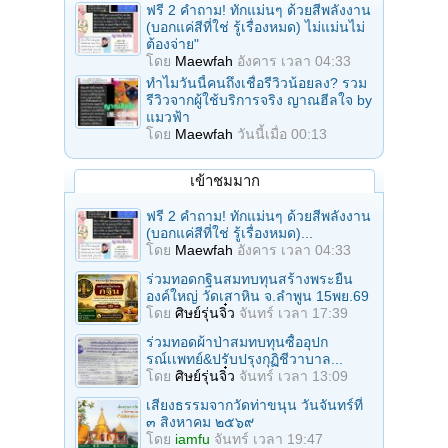
ฟรี 2 คำถาม! ทักแม่นๆ ด้วยสีพลังงาน
(บอกแค่สีที่ใช่ รู้เรื่องหมด) ไม่แม่นไม่
ต้องจ่าย"
โดย
Maewfah
อังคาร เวลา 04:33
ทำไมวันนี้คนถึงเชื่อรีวิวน้อยลง? รวม
รีวิวจากผู้ใช้บริการจริง ญาณฮีลใจ by
แมวฟ้า
โดย
Maewfah
วันนี้เมื่อ 00:13
เข้าชมมาก
ฟรี 2 คำถาม! ทักแม่นๆ ด้วยสีพลังงาน
(บอกแค่สีที่ใช่ รู้เรื่องหมด)...
โดย
Maewfah
อังคาร เวลา 04:33
ร่วมทอดกฐินสมทบทุนสร้างพระยืน
องค์ใหญ่ วัดเสาหิน จ.ลําพูน 15พย.69
โดย
ศิษย์รุ่นจิ๋ว
จันทร์ เวลา 17:39
ร่วมทอดผ้าป่าสมทบทุนซื้ออุปก
รณ์เเพทย์&ปรับปรุงกุฏิชีวาบาล...
โดย
ศิษย์รุ่นจิ๋ว
จันทร์ เวลา 13:09
เสียงธรรมจากวัดท่าขนุน วันจันทร์ที่
๓ สิงหาคม ๒๕๖๙
โดย
iamfu
จันทร์ เวลา 19:47