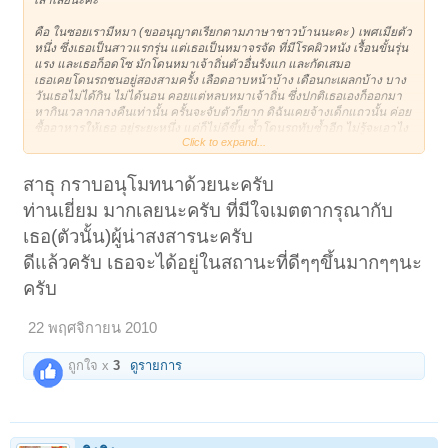
คือ ในซอยเรามีหมา (ขออนุญาตเรียกตามภาษาชาวบ้านนะคะ ) เพศเมียตัว
หนึ่ง ซึ่งเธอเป็นสาวแรกรุ่น แต่เธอเป็นหมาจรจัด ที่มีโรคผิวหนัง เรื้อนขั้นรุ่น
แรง และเธอก็อดโซ มักโดนหมาเจ้าถิ่นตัวอื่นรังแก และกัดเสมอ
เธอเคยโดนรถชนอยู่สองสามครั้ง เลือดอาบหน้าบ้าง เดือนกะเผลกบ้าง บาง
วันเธอไม่ได้กิน ไม่ได้นอน คอยแต่หลบหมาเจ้าถิ่น ซึ่งปกติเธอเองก็ออกมา
หากินเวลากลางคืนเท่านั้น ครั้นจะจับตัวก็ยาก ดิฉันเคยจ้างเด็กแถวนั้น ค่อย
ซื้ออาหารให้เธอ อยู่ระยะหนึ่ง แต่ก็ไม่ดีขึ้น ซ้ำโดนรถทับซ้ำอีก ไม่รู้จะเอาไง
Click to expand...
กับเธอดี เราอยากอุปการะ แต่ว่าเงินก็ไม่มากนัก และทำงานจนดึก ไม่มีเวลา
ดูแลเธอ โชคดีได้คุณป้าในซอย แกมีเวลาดูแล แต่มีปัญหาเรื่องทรัพย์
สาธุ กราบอนุโมทนาด้วยนะครับ
ก็เลยตัดสินใจเอาเถอะ ช่วยเค้าหน่อย...และแล้วการจับเธอก็แสนง่ายดาย
ท่านเยี่ยม มากเลยนะครับ ที่มีใจเมตตากรุณากับ
คุณป้าแกจัดการบนเจ้าที่เสร็จสับ (ป้าโทรมาบอก ) เราเลยบอกว่าป้าจะ
รักษาอะไรบ้างก้บอกหนู่นะคะ เดี่ยวจะออกค่ารักษาให้..
เธอ(ตัวนั้น)ผู้น่าสงสารนะครับ
หลังจากนั่น 2 วัน ป้าโทรมาบอกว่า ป้าทำหมั๋นเค้าแล้วนะ แต่ว่าระหว่างทำ
ดีแล้วครับ เธอจะได้อยู่ในสถานะที่ดีๆๆขึ้นมากๆๆนะ
หมั๋น พบว่าเค้าเพิ่งตั้งท้อง เป็นตุ๋มๆๆ 9 ตุ่ม เราจิตตกมาก... ในใจก้นึกว่า
ครับ
บาปแล้วหล่ะ อีกใจก็นึกว่า ร่างกายเค้าไม่พร้อม (หนังติดกระดูก ) สติก็ไม่สม
ประกอบเท่าใด หากเค้าท้อง เกรงว่าจะไปพร้อมแม่ลูก ... (แต่เราก็จ่ายค่า
รักษา+ ค่าอาหารไปแล้วนะ)
22 พฤศจิกายน 2010
ถูกใจ x
3
ดูรายการ
เออ... ที่จะเราทุกใจก็เพราะว่าการที่เราตั้งใจจะดูแลรักษาเค้า ให้ดีขึ้น แต่
เราเหมือนไปสั่งทำแท้งเค้า .. อยากรู้ว่า สิ่งที่เราทำถือว่าปาปมากน้อยเพียง
ใดค่ะ ถือว่าเป็นการสนับสนุนการทำแท้งรึเปล่าค่ะ
ยังรบกวนผู้อ่านให้คำแนะนำเราด้วยนะคะ