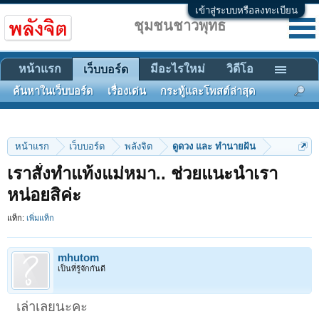
เข้าสู่ระบบหรือลงทะเบียน
ชุมชนชาวพุทธ
หน้าแรก
มีอะไรใหม่
วิดีโอ
เว็บบอร์ด
ค้นหาในเว็บบอร์ด
เรื่องเด่น
กระทู้และโพสต์ล่าสุด
หน้าแรก
เว็บบอร์ด
พลังจิต
ดูดวง และ ทำนายฝัน
เราสั่งทำแท้งแม่หมา.. ช่วยแนะนำเรา
หน่อยสิค่ะ
แท็ก:
เพิ่มแท็ก
mhutom
เป็นที่รู้จักกันดี
เล่าเลยนะคะ