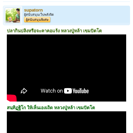
supatorn
ผู้สนับสนุนเว็บพลังจิต
ผู้สนับสนุนพิเศษ
ปลากินปลิงหรือจะคาคอแร้ง
หลวงปู่หล้า เขมปัตโต
สนฺทิฏฺฐิโก ให้เห็นเองเถิด
หลวงปู่หล้า เขมปัตโต