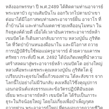
หลังออกพรรษา ปี พ.ศ.2489 ได้ติดตามท่านอาจารย์
พระมหาบัว ญาณสัมปันโน ออกวิเวกไปตามป่าเขา
ต่อมาได้มีโอกาสพบท่านพระอาจารย์ฝั้น อาจาโร ที่
ถ้ำบ้านไผ่ และท่านก็เมตตาช่วยเหลืออนุโมทนา ใน
กิจธุดงค์ด้วยดี เมื่อได้เวลาอันควรพระอาจารย์หล้า
เขมปัตโต ก็เดินทางกลับมากราบ หลวงปู่มั่น ภูริทัต
โต ที่วัดป่าบ้านหนองผือนาใน และมีโอกาส ถวาย
การปฏิบัติรับใช้พ่อแม่ครูอาจารย์ ด้วยความเคารพ
ศรัทธา กระทั่งปี พ.ศ. 2492 ได้บังเกิดเหตุที่นำความ
เศร้าสลดมาสู่พระอาจารย์หล้า เขมปัตโต อย่างใหญ่
หลวงคือพระเดชพระคุณหลวงปู่มั่น ภูริทัตโต ผู้
เปรียบประดุจร่มโพธิ์แก้วของท่าน ได้ละสังขาร จาก
โลกนี้ไปอย่างไม่มีวันกลับ คงเหลือไว้ซึ่งคุณูปการ
เอนกอนันต์แห่งธรรมและข้อวัตรปฏิบัติอันยอด
เยี่ยม พระอาจารย์หล้า เขมปัตโต ได้รับเป็นภาระ
ธุระในกิจน้อยใหญ่ โดยไม่เกี่ยงเพื่อบำเพ็ญกุศล
ถวายท่าน พระอาจารย์ใหญ่ ที่ตนมอบกายถวายชีวิต