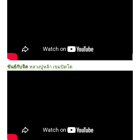
ขันธ์กับจิต
หลวงปู่หล้า เขมปัตโต