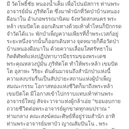
มี วัดโพธิ์ชัย หนองน้ำเค็ม เพื่อไปนมัสการ ท่านพระ
อาจารย์มั่น ภูริทัตโต ซึ่งมาพำนักที่วัดป่าบ้านหนอง
ผือนาใน อำเภอพรรณานิคม จังหวัดสกลนคร พระ
หล้า เขมปัตโต ออกเดินทางด้วยเท้าค่ำไหนก็ปักกรด
จำวัดได้แวะ พักบำเพ็ญความเพียรที่ถ้ำพระเวสก์อยู่
ระยะหนึ่งจากนั้นก็ออกเดินทาง จุดหมายก็คือวัดป่า
บ้านหนองผือนาใน ด้วยความเลื่อมใสศรัทธาใน
กิตติศัพท์แห่งปฏิปทาบารมีธรรมของพระเดช
พระคุณหลวงปู่มั่น ภูริทัตโต ทำให้พระหล้า เขมปัต
โต อุสาหะ วิริยะ ดันด้นมาจนถึงสำนักป่าแห่งนี้
ความสงบร่มรื่นเป็นสัปปายะสถานแห่งผู้บำเพ็ญ
สมณะกรรม โอกาสทองแห่งชีวิตก็มาถึงพระหล้า
เขมปัตโต มีโอกาสเข้าไปกราบแทบเท้าท่านพระ
อาจารย์ใหญ่ สัจจะวาจาแห่งผู้กล้าเอ่ย "ขอมอบกาย
ถวายชีวิตต่อพระอาจารย์ผูกขาดทุกลมปราณ "
ท่ามกลาง คณะสงฆ์คณะศิษย์ที่อยู่ร่วมสำนัก อาทิ
ท่านพระอาจารย์มหาบัว ญาณสัมปันโน , พระ