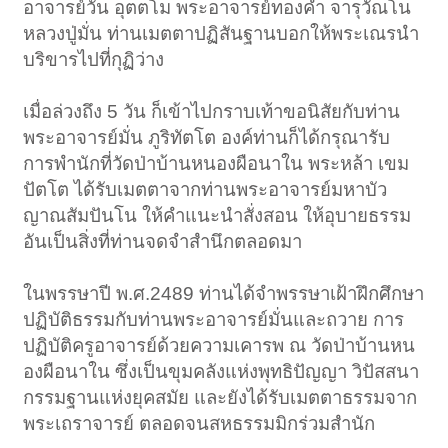
อาจารย์วัน อุตตโม พระอาจารย์ทองคำ จารุวัณโน
หลวงปู่มั่น ท่านเมตตาปฏิสันฐานบอกให้พระเณรนำ
บริขารไปที่กุฏิว่าง
เมื่อล่วงถึง 5 วัน ก็เข้าไปกราบเท้าขอนิสัยกับท่าน
พระอาจารย์มั่น ภูริทัตโต องค์ท่านก็ได้กรุณารับ
การพำนักที่วัดป่าบ้านหนองผือนาใน พระหล้า เขม
ปัตโต ได้รับเมตตาจากท่านพระอาจารย์มหาบัว
ญาณสัมปันโน ให้คำแนะนำสั่งสอน ให้อุบายธรรม
อันเป็นสิ่งที่ท่านจดจำสำนึกตลอดมา
ในพรรษาปี พ.ศ.2489 ท่านได้จำพรรษาเฝ้าฝึกศึกษา
ปฏิบัติธรรมกับท่านพระอาจารย์มั่นและถวาย การ
ปฏิบัติครูอาจารย์ด้วยความเคารพ ณ วัดป่าบ้านหน
องผือนาใน ซึ่งเป็นขุมคลังแห่งพุทธิปัญญา วิปัสสนา
กรรมฐานแห่งยุคสมัย และยังได้รับเมตตาธรรมจาก
พระเถราจารย์ ตลอดจนสหธรรมมิกร่วมสำนัก