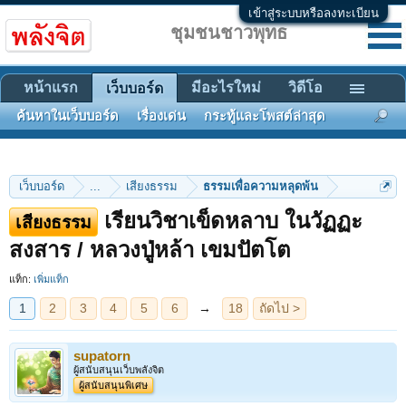
เข้าสู่ระบบหรือลงทะเบียน
ชุมชนชาวพุทธ
หน้าแรก
มีอะไรใหม่
วิดีโอ
เว็บบอร์ด
ค้นหาในเว็บบอร์ด
เรื่องเด่น
กระทู้และโพสต์ล่าสุด
เว็บบอร์ด
...
เสียงธรรม
ธรรมเพื่อความหลุดพ้น
เรียนวิชาเข็ดหลาบ ในวัฏฏะ
เสียงธรรม
1
2
3
4
5
6
→
18
ถัดไป >
สงสาร / หลวงปู่หล้า เขมปัตโต
แท็ก:
เพิ่มแท็ก
supatorn
ผู้สนับสนุนเว็บพลังจิต
ผู้สนับสนุนพิเศษ