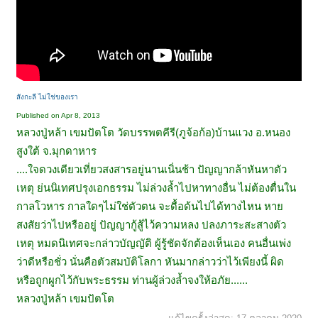
สังกะลี ไม่ใช่ของเรา
Published on Apr 8, 2013
หลวงปู่หล้า เขมปัตโต วัดบรรพตคีรี(ภูจ้อก้อ)บ้านแวง อ.หนอง
สูงใต้ จ.มุกดาหาร
....ใจดวงเดียวเที่ยวสงสารอยู่นานเนิ่นช้า ปัญญากล้าหันหาตัว
เหตุ ย่นนิเทศปรุงเอกธรรม ไม่ล่วงล้ำไปหาทางอื่น ไม่ต้องตื่นใน
กาลโวหาร กาลใดๆไม่ใช่ตัวตน จะดื้อด้นไปได้ทางไหน หาย
สงสัยว่าไปหรืออยู่ ปัญญากู้สู้ไว้ความหลง ปลงภาระสะสางตัว
เหตุ หมดนิเทศจะกล่าวบัญญัติ ผู้รู้ชัดจักต้องเห็นเอง คนอื่นเพ่ง
ว่าดีหรือชั่ว นั่นคือตัวสมบัติโลกา หันมากล่าวว่าไว้เพียงนี้ ผิด
หรือถูกผูกไว้กับพระธรรม ท่านผู้ล่วงล้ำจงให้อภัย......
หลวงปู่หล้า เขมปัตโต