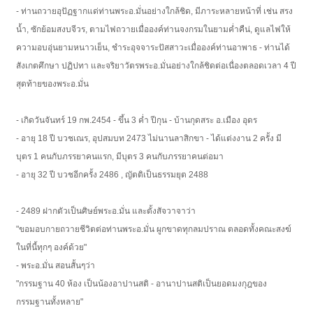
- ท่านถวายอุปัฏฐากแด่ท่านพระอ.มั่นอย่างใกล้ชิด, มีภาระหลายหน้าที่ เช่น สรง
น้ำ, ซักย้อมสงบจีวร, ตามไฟถวายเมื่อองค์ท่านจงกรมในยามค่ำคืน่, ดูแลไฟให้
ความอบอุ่นยามหนาวเย็น, ชำระอุจจาระปัสสาวะเมื่อองค์ท่านอาพาธ - ท่านได้
สังเกตศึกษา ปฏิปทา และจริยาวัตรพระอ.มั่นอย่างใกล้ชิดต่อเนื่องตลอดเวลา 4 ปี
สุดท้ายของพระอ.มั่น
- เกิดวันจันทร์ 19 กพ.2454 - ขึ้น 3 ค่ำ ปีกุน - บ้านกุดสระ อ.เมือง อุดร
- อายุ 18 ปี บวชเณร, อุปสมบท 2473 ไม่นานลาสิกขา - ได้แต่งงาน 2 ครั้ง มี
บุตร 1 คนกับภรรยาคนแรก, มีบุตร 3 คนกับภรรยาคนต่อมา
- อายุ 32 ปี บวชอีกครั้ง 2486 , ญัตติเป็นธรรมยุต 2488
- 2489 ฝากตัวเป็นศิษย์พระอ.มั่น และตั้งสัจวาจาว่า
"ขอมอบกายถวายชีวิตต่อท่านพระอ.มั่น ผูกขาดทุกลมปราณ ตลอดทั้งคณะสงฆ์
ในที่นี้ทุกๆ องค์ด้วย"
- พระอ.มั่น สอนสั้นๆว่า
"กรรมฐาน 40 ห้อง เป็นน้องอาปานสติ - อานาปานสติเป็นยอดมงกุฎของ
กรรมฐานทั้งหลาย"