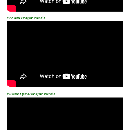
สมาธิ ฌาน
หลวงปู่หล้า เขมปัตโต
อานาปานสติ (กลาง)
หลวงปู่หล้า เขมปัตโต