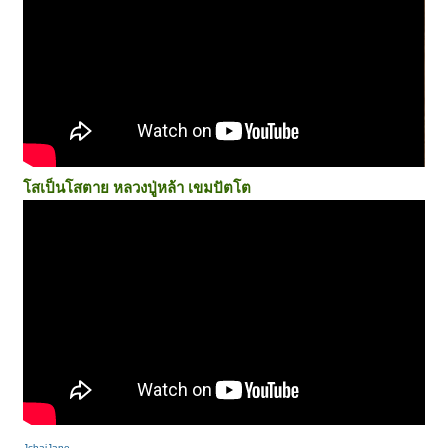
โสเป็นโสตาย
หลวงปู่หล้า เขมปัตโต
JchaiJane