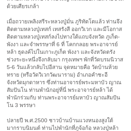
ด้วยเศียรเกล้า
เมื่อถวายเพลิงสรีระหลวงปู่มั่น ภูริทัตโตแล้ว ท่านจึง
ติดตามหลวงปู่เทสก์ เทสรังสี ออกวิเวก และมีโอกาส
ติดตามหลวงปู่เทสก์ลงไปทางใต้แถบจังหวัด ภูเก็ต-
พังงา และจำพรรษาที่ 6 ที่ โคกกลอย พระอาจารย์
หล้า ธุดงค์ไปในเกาะภูเก็ต พังงา และจังหวัดตรัง
ช่วงระยะหนึ่งจึงกลับมา กรุงเทพฯ พักที่วัดบรมนิวาส
5-6 วันแล้วกลับไปอีสาน จุดหมายคือ วัดบ้านห้วย
ทราย (หรือวัดวิเวกวัฒนาราม) อำเภอคำชะอี
จังหวัดมุกดาหาร ซึ่งท่านอาจารย์พระมหาบัว ญาณ
สัมปันโน ท่านพำนักอยู่ที่นี่ พระอาจารย์หล้า ได้
พำนักร่วมกับ ท่านพระอาจารย์มหาบัว ญาณสัมปัน
โน 3 พรรษา
ปลายปี พ.ศ.2500 ชาวบ้านบ้านแวงหนองสูงใต้
มากราบนิมนต์ ท่านไปพำนักที่ภูจ้อก้อ หลวงปู่หล้า