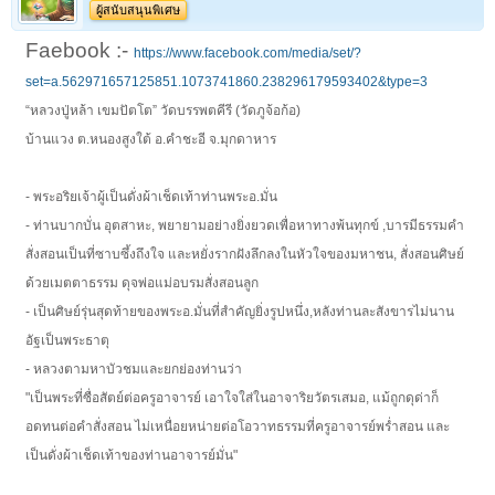
ผู้สนับสนุนพิเศษ
Faebook :-
https://www.facebook.com/media/set/?
set=a.562971657125851.1073741860.238296179593402&type=3
“หลวงปู่หล้า เขมปัตโต” วัดบรรพตคีรี (วัดภูจ้อก้อ)
บ้านแวง ต.หนองสูงใต้ อ.คำชะอี จ.มุกดาหาร
- พระอริยเจ้าผู้เป็นดั่งผ้าเช็ดเท้าท่านพระอ.มั่น
- ท่านบากบั่น อุตสาหะ, พยายามอย่างยิ่งยวดเพื่อหาทางพ้นทุกข์ ,บารมีธรรมคำ
สั่งสอนเป็นที่ซาบซึ้งถึงใจ และหยั่งรากฝังลึกลงในหัวใจของมหาชน, สั่งสอนศิษย์
ด้วยเมตตาธรรม ดุจพ่อแม่อบรมสั่งสอนลูก
- เป็นศิษย์รุ่นสุดท้ายของพระอ.มั่นที่สำคัญยิ่งรูปหนึ่ง,หลังท่านละสังขารไม่นาน
อัฐเป็นพระธาตุ
- หลวงตามหาบัวชมและยกย่องท่านว่า
"เป็นพระที่ซื่อสัตย์ต่อครูอาจารย์ เอาใจใส่ในอาจาริยวัตรเสมอ, แม้ถูกดุด่าก็
อดทนต่อคำสั่งสอน ไม่เหนื่อยหน่ายต่อโอวาทธรรมที่ครูอาจารย์พร่ำสอน และ
เป็นดั่งผ้าเช็ดเท้าของท่านอาจารย์มั่น"