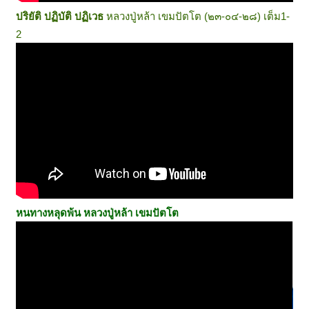
ปริยัติ ปฏิบัติ ปฏิเวธ
หลวงปู่หล้า เขมปัตโต (๒๓-๐๔-๒๘) เต็ม1-
2
หนทางหลุดพ้น หลวงปู่หล้า เขมปัตโต