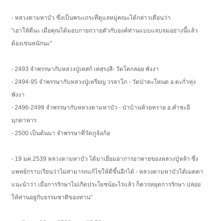
- หลวงตามหาบัว ซึ่งเป็นพระเถระที่ดูแลหมู่คณะได้กล่าวเตือนว่า
"เอาให้ดีนะ เมื่อคุณได้มอบกายถวายตัวกับองค์ท่านแบบแจบจมอย่างนี้แล้ว
ต้องเข่นหนักนะ"
- 2493 จำพรรษากับหลวงปู่เทสก์ เทสฺรงฺสี- วัดโคกลอย พังงา
- 2494-95 จำพรรษากับหลวงปู่เหรียญ วรลาโภ - วัดป่าตะโหนด อ.ตะกั่วทุ่ง
พังงา
- 2496-2499 จำพรรษากับหลวงตามหาบัว - ป่าบ้านห้วยทราย อ.คำชะอี
มุกดาหาร
- 2500 เป็นต้นมา จำพรรษาที่วัดภูจ้อก้อ
- 19 มค.2539 หลวงตามหาบัว ได้มาเยี่ยมอาการอาพาธของหลวงปู่หล้า ซึ่ง
แพทย์กราบเรียนว่าไม่สามารถแก้ไขให้ดีขึ้นอีกได้ - หลวงตามหาบัวได้เมตตา
แนะนำว่า เมื่อการรักษาไม่เกิดประโยชน์อะไรแล้ว ก็ควรหยุดการรักษา ปล่อย
ให้ท่านอยู่กับธรรมชาติของท่าน"