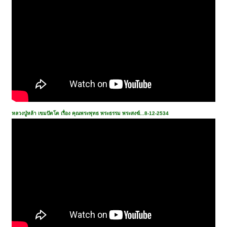
หลวงปู่หล้า เขมปัตโต เรื่อง คุณพระพุทธ พระธรรม พระสงฆ์...8-12-2534