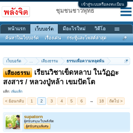
เข้าสู่ระบบหรือลงทะเบียน
ชุมชนชาวพุทธ
หน้าแรก
มีอะไรใหม่
วิดีโอ
เว็บบอร์ด
ค้นหาในเว็บบอร์ด
เรื่องเด่น
กระทู้และโพสต์ล่าสุด
เว็บบอร์ด
...
เสียงธรรม
ธรรมเพื่อความหลุดพ้น
เรียนวิชาเข็ดหลาบ ในวัฏฏะ
เสียงธรรม
< ย้อนกลับ
1
2
3
4
5
6
→
18
ถัดไป >
สงสาร / หลวงปู่หล้า เขมปัตโต
แท็ก:
เพิ่มแท็ก
supatorn
ผู้สนับสนุนเว็บพลังจิต
ผู้สนับสนุนพิเศษ