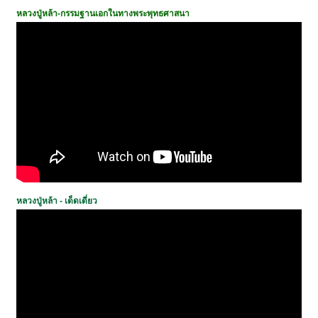
หลวงปู่หล้า-กรรมฐานเอกในทางพระพุทธศาสนา
หลวงปู่หล้า - เด็ดเดี่ยว