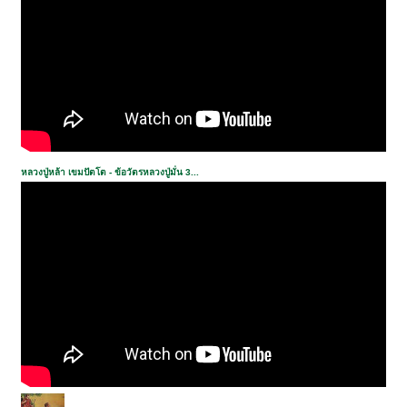
หลวงปู่หล้า เขมปัตโต - ข้อวัตรหลวงปู่มั่น 3...