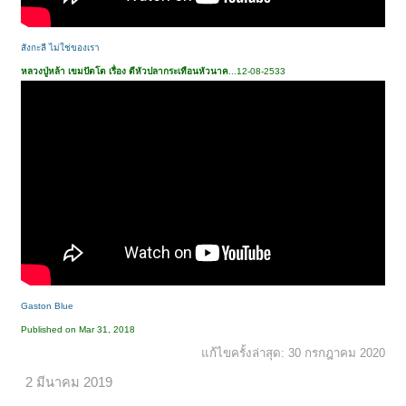
สังกะลี ไม่ใช่ของเรา
หลวงปู่หล้า เขมปัตโต เรื่อง ตีหัวปลากระเทือนหัวนาค
...12-08-2533
< ย้อนกลับ
1
2
3
4
5
6
→
18
ถัดไป >
Gaston Blue
Published on Mar 31, 2018
แก้ไขครั้งล่าสุด:
30 กรกฎาคม 2020
2 มีนาคม 2019