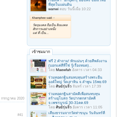
เรื่องเล่า "นักขุดกรุ"มือขลัง ขมังเวทย์
ที่สุดในแผ่นดิน
wanwi
ตอบ
วันนี้เมื่อ 10:22
Khamphee said:
↑
วัตถุมงคล ถือเป็น สิ่งมงคล
สักการะอย่างหนึ่ง
แต่ ที่ เป็น…
เข้าชมมาก
ฟรี 2 คำถาม! ทักแม่นๆ ด้วยสีพลังงาน
(บอกแค่สีที่ใช่ รู้เรื่องหมด)...
โดย
Maewfah
อังคาร เวลา 04:33
ร่วมทอดกฐินสมทบทุนสร้างพระยืน
องค์ใหญ่ วัดเสาหิน จ.ลําพูน 15พย.69
โดย
ศิษย์รุ่นจิ๋ว
จันทร์ เวลา 17:39
ร่วมทอดกฐินสามัคคีเพื่อสมทบทุน
สร้างอุโบสถ วัดปากตกสามัคคี
9 กรกฎาคม 2020
จ.เพชรบูรณ์ 30-31ตค.69
โดย
ศิษย์รุ่นจิ๋ว
อังคาร เวลา 11:05
เสียงธรรมจากวัดท่าขนุน วันจันทร์ที่
#41