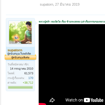
supatorn
,
27 มีนาคม 2019
หลวงปู่หล้า เขมปัตโต เรื่อง ข้ามทะเลหลง (เล่าเรื่องกรรมของหลวงปู
supatorn
ผู้สนับสนุนเว็บพลังจิต
ผู้สนับสนุนพิเศษ
วันที่สมัครสมาชิก:
14 กรกฎาคม 2010
โพสต์:
61,573
กระทู้เรื่องเด่น:
170
ค่าพลัง:
+38,712