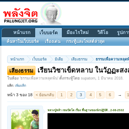
หน้าแรก
มีอะไรใหม่
วิดีโอ
รูปภา
เว็บบอร์ด
ค้นหาในเว็บบอร์ด
เรื่องเด่น
กระทู้และโพสต์ล่าสุด
หน้าแรก
เว็บบอร์ด
มิเดีย
เสียงธรรม
ธรรมเพื่อความหลุดพ
หน้า 3 ของ 18
< ย้อนกลับ
1
2
3
4
5
6
→
18
ถัดไป >
เรียนวิชาเข็ดหลาบ ในวัฏฏะสงส
เสียงธรรม
ในห้อง '
ธรรมเพื่อความหลุดพ้น
' ตั้งกระทู้โดย
supatorn
,
1 มีนาคม 2018
.
แท็ก:
เพิ่มแท็ก
หลวงปู่หล้า เขมปัตโต เรื่อง พื้นฐานของนักปฏิบัติ...2-08-2532