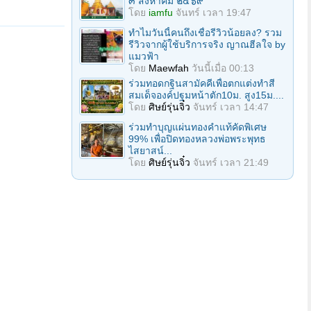
๓ สิงหาคม ๒๕๖๙
โดย
iamfu
จันทร์ เวลา 19:47
ทำไมวันนี้คนถึงเชื่อรีวิวน้อยลง? รวม
รีวิวจากผู้ใช้บริการจริง ญาณฮีลใจ by
แมวฟ้า
โดย
Maewfah
วันนี้เมื่อ 00:13
ร่วมทอดกฐินสามัคคีเพื่อตกแต่งทำสี
สมเด็จองค์ปฐมหน้าตัก10ม. สูง15ม....
โดย
ศิษย์รุ่นจิ๋ว
จันทร์ เวลา 14:47
ร่วมทําบุญแผ่นทองคำแท้คัดพิเศษ
99% เพื่อปิดทองหลวงพ่อพระพุทธ
ไสยาสน์...
โดย
ศิษย์รุ่นจิ๋ว
จันทร์ เวลา 21:49