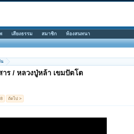
พ
เสียงธรรม
สมาชิก
ห้องสนทนา
้น
าร / หลวงปู่หล้า เขมปัตโต