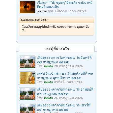
เรื่องเล่า "นักขุดกรุ"มือขลัง ขมังเวทย์
ที่สุดในแผ่นดิน
wanwi
ตอบ
เมื่อวาน เวลา 20:53
Natthawut_pool said:
↑
โอนเงินร่วมบุญให้แล้วครับ ขอขอบพระคุณ คุณอาวัน
วิ…
กระทู้ที่น่าสนใจ
เสียงธรรมจากวัดท่าขนุน วันจันทร์ที่
๒๗ กรกฎาคม ๒๕๖๙
โดย
iamfu
28 กรกฎาคม 2026
เทศน์วันเข้าพรรษา วันพฤหัสบดีที่ ๓๐
กรกฎาคม พุทธศักราช ๒๕๖๙
โดย
iamfu
อาทิตย์ เวลา 17:06
เสียงธรรมจากวัดท่าขนุน วันอาทิตย์ที่
๒๖ กรกฎาคม ๒๕๖๙
โดย
iamfu
26 กรกฎาคม 2026
เสียงธรรมจากวัดท่าขนุน วันเสาร์ที่
๒๕ กรกฎาคม ๒๕๖๙