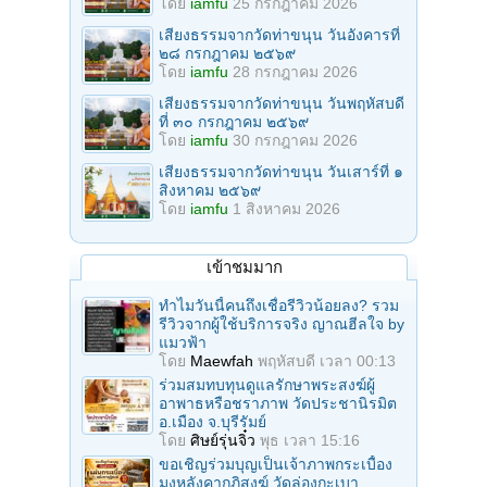
โดย
iamfu
25 กรกฎาคม 2026
เสียงธรรมจากวัดท่าขนุน วันอังคารที่
๒๘ กรกฎาคม ๒๕๖๙
โดย
iamfu
28 กรกฎาคม 2026
เสียงธรรมจากวัดท่าขนุน วันพฤหัสบดี
ที่ ๓๐ กรกฎาคม ๒๕๖๙
โดย
iamfu
30 กรกฎาคม 2026
เสียงธรรมจากวัดท่าขนุน วันเสาร์ที่ ๑
สิงหาคม ๒๕๖๙
โดย
iamfu
1 สิงหาคม 2026
เข้าชมมาก
ทำไมวันนี้คนถึงเชื่อรีวิวน้อยลง? รวม
รีวิวจากผู้ใช้บริการจริง ญาณฮีลใจ by
แมวฟ้า
โดย
Maewfah
พฤหัสบดี เวลา 00:13
ร่วมสมทบทุนดูแลรักษาพระสงฆ์ผู้
อาพาธหรือชราภาพ วัดประชานิรมิต
อ.เมือง จ.บุรีรัมย์
โดย
ศิษย์รุ่นจิ๋ว
พุธ เวลา 15:16
ขอเชิญร่วมบุญเป็นเจ้าภาพกระเบื้อง
มุงหลังคากุฏิสงฆ์ วัดล่องกะเบา