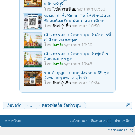
อ.อินทร์บุรี...
โดย
ไข่หวานน้อย
พุธ เวลา 07:30
ทอดผ้าป่าซื้อSmart TV ใช้เรียน&สอน
พัดลมห้องเรียน พัฒนาสถานศึกษา...
โดย
ศิษย์รุ่นจิ๋ว
พุธ เวลา 10:50
เสียงธรรมจากวัดท่าขนุน วันอังคารที่
๔ สิงหาคม ๒๕๖๙
โดย
iamfu
พุธ เวลา 10:36
เสียงธรรมจากวัดท่าขนุน วันพุธที่ ๕
สิงหาคม ๒๕๖๙
โดย
iamfu
พุธ เวลา 19:48
ร่วมทําบุญถวายมหาสังฆทาน 69 ชุด
วัดพลายชุมพล จ.สุโขทัย
โดย
ศิษย์รุ่นจิ๋ว
พุธ เวลา 10:34
เว็บบอร์ด
...
หลวงพ่อเล็ก วัดท่าขนุน
ภาษาไทย
ลงโฆษณา
ติดต่อเรา
ช่วยเหลือ
ข้อกำหนดและกฎ