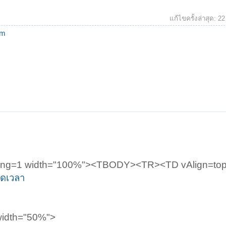
แก้ไขครั้งล่าสุด:
22
om
ing=1 width="100%"><TBODY><TR><TD vAlign=top a
อดเวลา
 width="50%">