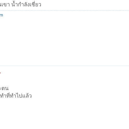
ขา น้ำกำลังเชี่ยว
om
*
าะตน
ะทำที่ทำไปแล้ว