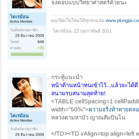
จงตอบแบบวิทยาศาสตร์ด้วยนะ
โดเรม้อน
ผมเปิดเว็บใหม่ให้ทุกคนเล่น
www.plungjai.c
Active Member
วันที่สมัครสมาชิก:
โดเรม้อน
,
22 กุมภาพันธ์ 2011
29 ธันวาคม 2009
โพสต์:
848
ค่าพลัง:
+75
กระทู้แนะนำ
หน้าด้านหน้าทนเข้าไว้...แล้วจะได้ดี
สนามรบสนามสุดท้าย!
<TABLE cellSpacing=1 cellPadd
width="50%">
ความจริงท้าทายตล
โดเรม้อน
หลวงตามหาบัว ญาณสัมปันโน
Active Member
วันที่สมัครสมาชิก:
</TD><TD vAlign=top align=left
29 ธันวาคม 2009