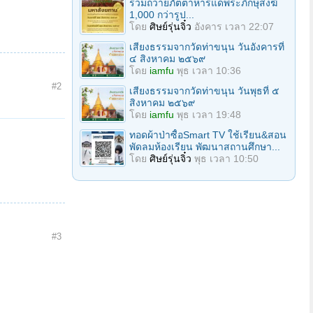
ร่วมถวายภัตตาหารแด่พระภิกษุสงฆ์
1,000 กว่ารูป...
โดย
ศิษย์รุ่นจิ๋ว
อังคาร เวลา 22:07
เสียงธรรมจากวัดท่าขนุน วันอังคารที่
๔ สิงหาคม ๒๕๖๙
โดย
iamfu
พุธ เวลา 10:36
#2
เสียงธรรมจากวัดท่าขนุน วันพุธที่ ๕
สิงหาคม ๒๕๖๙
โดย
iamfu
พุธ เวลา 19:48
ทอดผ้าป่าซื้อSmart TV ใช้เรียน&สอน
พัดลมห้องเรียน พัฒนาสถานศึกษา...
โดย
ศิษย์รุ่นจิ๋ว
พุธ เวลา 10:50
#3