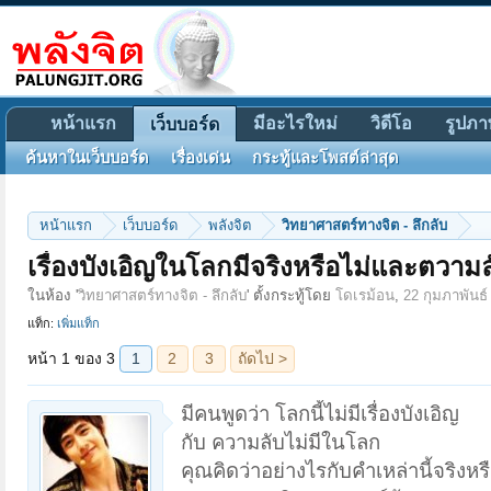
หน้าแรก
มีอะไรใหม่
วิดีโอ
รูปภา
เว็บบอร์ด
ค้นหาในเว็บบอร์ด
เรื่องเด่น
กระทู้และโพสต์ล่าสุด
หน้าแรก
เว็บบอร์ด
พลังจิต
วิทยาศาสตร์ทางจิต - ลึกลับ
หน้า 1 ของ 3
1
2
3
ถัดไป >
เรื่องบังเอิญในโลกมีจริงหรือไม่และตวาม
ในห้อง '
วิทยาศาสตร์ทางจิต - ลึกลับ
' ตั้งกระทู้โดย
โดเรม้อน
,
22 กุมภาพันธ์
แท็ก:
เพิ่มแท็ก
มีคนพูดว่า โลกนี้ไม่มีเรื่องบังเอิญ
กับ ความลับไม่มีในโลก
คุณคิดว่าอย่างไรกับคำเหล่านี้จริงหร