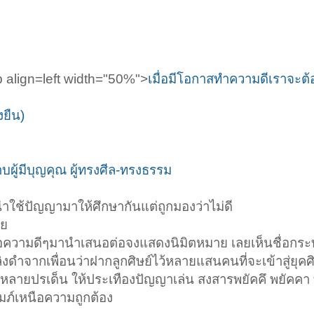
align=left width="50%">
เมื่อมีโอกาสทำความดีเราจะต้
งยืน)
ผู้มีบุญคุณ ผู้ทรงศีล-ทรงธรรม
่าใช้ปัญญามาให้ศึกษากันแต่ถูกมองว่าไม่ดี
ลย
ข้อความดีๆมานำเสนอต่อจงแสดงนิมิตหมาย เลยเห็นชื่อกระทู้
ดำจากเพื่อนว่าฝากลูกศิษย์ไว้หลายแสนคนที่จะเข้าสู่ยุคศิ
อีกหลายปรเด็น ให้ประเทืองปัญญาเล่น สงสารพยัคคึ พยัคคา 
มภ์เหนือความถูกต้อง