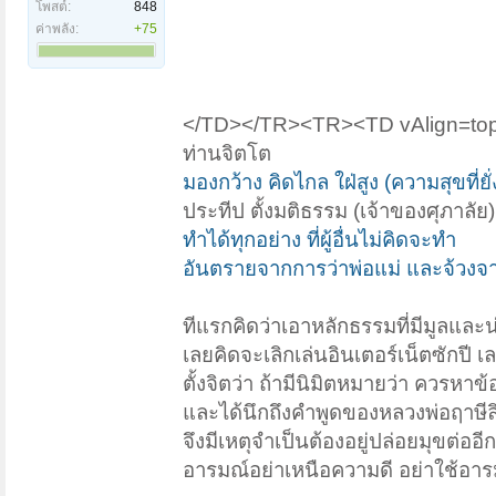
โพสต์:
848
ค่าพลัง:
+75
</TD></TR><TR><TD vAlign=top 
ท่านจิตโต
มองกว้าง คิดไกล ใฝ่สูง (ความสุขที่ยั่
ประทีป ตั้งมติธรรม (เจ้าของศุภาลัย)
ทำได้ทุกอย่าง ที่ผู้อื่นไม่คิดจะทำ
อันตรายจากการว่าพ่อแม่ และจ้วงจาบ
ทีแรกคิดว่าเอาหลักธรรมที่มีมูลและน
เลยคิดจะเลิกเล่นอินเตอร์เน็ตซักปี เ
ตั้งจิตว่า ถ้ามีนิมิตหมายว่า ควรหา
และได้นึกถึงคำพูดของหลวงพ่อฤาษีลิง
จึงมีเหตุจำเป็นต้องอยู่ปล่อยมุขต่อ
อารมณ์อย่าเหนือความดี อย่าใช้อาร