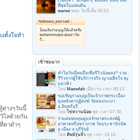
เรื่องเล่า "นักขุดกรุ"มือขลัง ขมังเวทย์
ที่สุดในแผ่นดิน
wanwi
ตอบ
วันนี้เมื่อ 20:53
Natthawut_pool said:
↑
โอนเงินร่วมบุญให้แล้วครับ
องตั้งใจทำ
ขอขอบพระคุณ คุณอาวัน
วิ…
เข้าชมมาก
ทำไมวันนี้คนถึงเชื่อรีวิวน้อยลง? รวม
รีวิวจากผู้ใช้บริการจริง ญาณฮีลใจ by
แมวฟ้า
โดย
Maewfah
เมื่อวาน เวลา 00:13
ขอเชิญร่วมบุญเป็นเจ้าภาพกระเบื้อง
มุงหลังคากุฏิสงฆ์ วัดล่องกะเบา
อ.อินทร์บุรี...
ต่างๆวันนี้
โดย
ไข่หวานน้อย
พุธ เวลา 07:30
วิไลด้วยกัน
ร่วมสมทบทุนดูแลรักษาพระสงฆ์ผู้
ที่ตาดำๆ
อาพาธหรือชราภาพ วัดประชานิรมิต
อ.เมือง จ.บุรีรัมย์
โดย
ศิษย์รุ่นจิ๋ว
พุธ เวลา 15:16