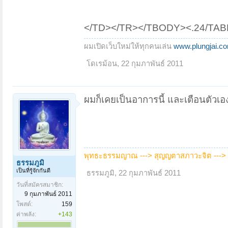
</TD></TR></TBODY><.24/TAB
ผมเปิดเว็บใหม่ให้ทุกคนเล่น
www.plungjai.c
โดเรม้อน
,
22 กุมภาพันธ์ 2011
ผมก็เคยเป็นอาการนี้ และเตือนตัวเอง
พุทธะธรรมญาณ ---> สุญญตาสภาวะจิต --->
ธรรมภูมิ
เป็นที่รู้จักกันดี
ธรรมภูมิ
,
22 กุมภาพันธ์ 2011
วันที่สมัครสมาชิก:
9 กุมภาพันธ์ 2011
โพสต์:
159
ค่าพลัง:
+143