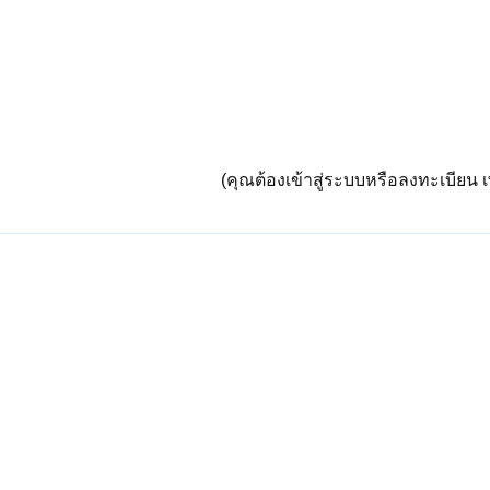
(คุณต้องเข้าสู่ระบบหรือลงทะเบียน เพ