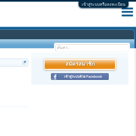
เข้าสู่ระบบหรือลงทะเบียน
สมัครสมาชิก
เข้าสู่ระบบด้วย Facebook