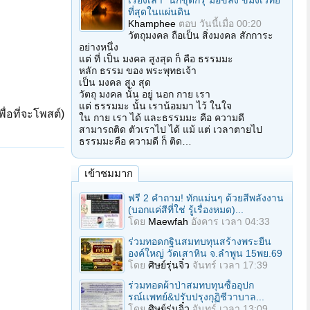
เรื่องเล่า "นักขุดกรุ"มือขลัง ขมังเวทย์
ที่สุดในแผ่นดิน
Khamphee
ตอบ
วันนี้เมื่อ 00:20
วัตถุมงคล ถือเป็น สิ่งมงคล สักการะ
อย่างหนึ่ง
แต่ ที่ เป็น มงคล สูงสุด ก็ คือ ธรรมมะ
หลัก ธรรม ของ พระพุทธเจ้า
เป็น มงคล สูง สุด
วัตถุ มงคล นั้น อยู่ นอก กาย เรา
แต่ ธรรมมะ นั้น เราน้อมมา ไว้ ในใจ
ื่อที่จะโพสต์)
ใน กาย เรา ได้ และธรรมมะ คือ ความดี
สามารถติด ตัวเราไป ได้ แม้ แต่ เวลาตายไป
ธรรมมะคือ ความดี ก็ ติด…
เข้าชมมาก
ฟรี 2 คำถาม! ทักแม่นๆ ด้วยสีพลังงาน
(บอกแค่สีที่ใช่ รู้เรื่องหมด)...
โดย
Maewfah
อังคาร เวลา 04:33
ร่วมทอดกฐินสมทบทุนสร้างพระยืน
องค์ใหญ่ วัดเสาหิน จ.ลําพูน 15พย.69
โดย
ศิษย์รุ่นจิ๋ว
จันทร์ เวลา 17:39
ร่วมทอดผ้าป่าสมทบทุนซื้ออุปก
รณ์เเพทย์&ปรับปรุงกุฏิชีวาบาล...
โดย
ศิษย์รุ่นจิ๋ว
จันทร์ เวลา 13:09