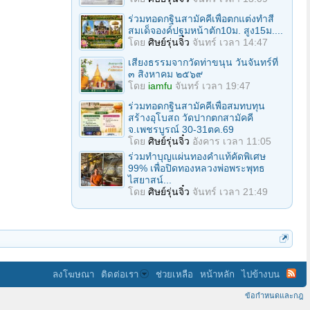
ร่วมทอดกฐินสามัคคีเพื่อตกแต่งทำสี
สมเด็จองค์ปฐมหน้าตัก10ม. สูง15ม....
โดย
ศิษย์รุ่นจิ๋ว
จันทร์ เวลา 14:47
เสียงธรรมจากวัดท่าขนุน วันจันทร์ที่
๓ สิงหาคม ๒๕๖๙
โดย
iamfu
จันทร์ เวลา 19:47
ร่วมทอดกฐินสามัคคีเพื่อสมทบทุน
สร้างอุโบสถ วัดปากตกสามัคคี
จ.เพชรบูรณ์ 30-31ตค.69
โดย
ศิษย์รุ่นจิ๋ว
อังคาร เวลา 11:05
ร่วมทําบุญแผ่นทองคำแท้คัดพิเศษ
99% เพื่อปิดทองหลวงพ่อพระพุทธ
ไสยาสน์...
โดย
ศิษย์รุ่นจิ๋ว
จันทร์ เวลา 21:49
ลงโฆษณา
ติดต่อเรา
ช่วยเหลือ
หน้าหลัก
ไปข้างบน
ข้อกำหนดและกฎ