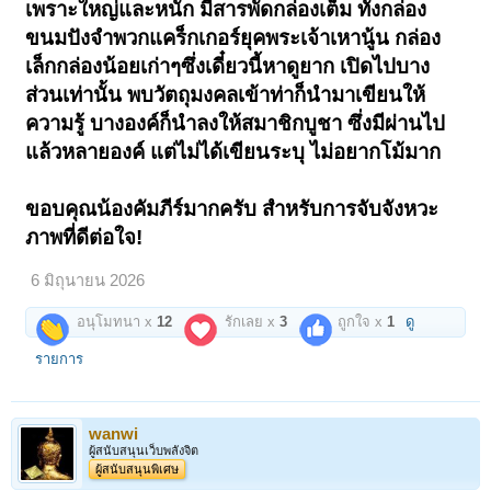
เพราะใหญ่และหนัก มีสารพัดกล่องเต็ม ทั้งกล่อง
ขนมปังจำพวกแคร็กเกอร์ยุคพระเจ้าเหานู้น กล่อง
เล็กกล่องน้อยเก่าๆซึ่งเดี๋ยวนี้หาดูยาก เปิดไปบาง
ส่วนเท่านั้น พบวัตถุมงคลเข้าท่าก็นำมาเขียนให้
ความรู้ บางองค์ก็นำลงให้สมาชิกบูชา ซึ่งมีผ่านไป
แล้วหลายองค์ แต่ไม่ได้เขียนระบุ ไม่อยากโม้มาก
ขอบคุณน้องคัมภีร์มากครับ สำหรับการจับจังหวะ
ภาพที่ดีต่อใจ!
6 มิถุนายน 2026
อนุโมทนา x
12
รักเลย x
3
ถูกใจ x
1
ดู
รายการ
wanwi
ผู้สนับสนุนเว็บพลังจิต
ผู้สนับสนุนพิเศษ