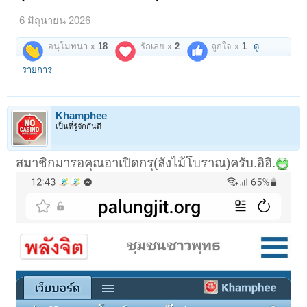
6 มิถุนายน 2026
อนุโมทนา x
18
รักเลย x
2
ถูกใจ x
1
ดู
รายการ
Khamphee
เป็นที่รู้จักกันดี
สมาชิกมารอคุณอาเปิดกรุ(ลังไม้โบราณ)ครับ.อิอิ.