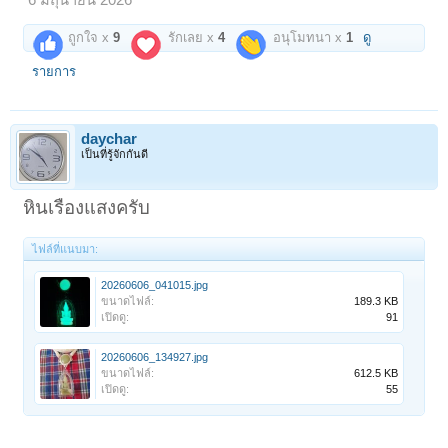
6 มิถุนายน 2026
ถูกใจ x
9
รักเลย x
4
อนุโมทนา x
1
ดู
รายการ
daychar
เป็นที่รู้จักกันดี
หินเรืองแสงครับ
ไฟล์ที่แนบมา:
20260606_041015.jpg
ขนาดไฟล์:
189.3 KB
เปิดดู:
91
20260606_134927.jpg
ขนาดไฟล์:
612.5 KB
เปิดดู:
55