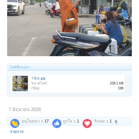
ไฟล์ที่แนบมา:
7 มิ.ย..jpg
ขนาดไฟล์:
228.1 KB
เปิดดู:
198
7 มิถุนายน 2026
อนุโมทนา x
17
ถูกใจ x
1
รักเลย x
1
ดู
รายการ