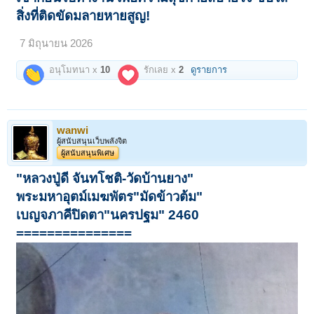
สิ่งที่ติดขัดมลายหายสูญ!
7 มิถุนายน 2026
อนุโมทนา x
10
รักเลย x
2
ดูรายการ
wanwi
ผู้สนับสนุนเว็บพลังจิต
ผู้สนับสนุนพิเศษ
"หลวงปู่ดี จันทโชติ-วัดบ้านยาง"
พระมหาอุตม์เมฆพัตร"มัดข้าวต้ม"
เบญจภาคีปิดตา
"นครปฐม" 2460
===============