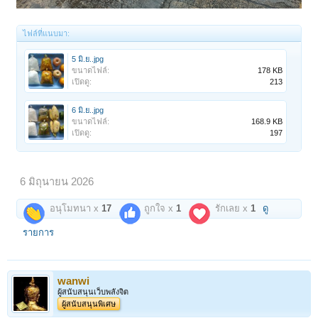
ไฟล์ที่แนบมา:
5 มิ.ย..jpg
ขนาดไฟล์:
178 KB
เปิดดู:
213
6 มิ.ย..jpg
ขนาดไฟล์:
168.9 KB
เปิดดู:
197
6 มิถุนายน 2026
อนุโมทนา x
17
ถูกใจ x
1
รักเลย x
1
ดู
รายการ
wanwi
ผู้สนับสนุนเว็บพลังจิต
ผู้สนับสนุนพิเศษ