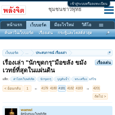
เข้าสู่ระบบหรือลงทะเบียน
ชุมชนชาวพุทธ
หน้าแรก
มีอะไรใหม่
วิดีโอ
เว็บบอร์ด
ค้นหาในเว็บบอร์ด
เรื่องเด่น
กระทู้และโพสต์ล่าสุด
เว็บบอร์ด
...
ประสบการณ์ เรื่องเล่า
เรื่องเล่า "นักขุดกรุ"มือขลัง ขมัง
เรื่องเด่น
< ย้อนกลับ
1
←
→
4179
4180
4181
4182
4183
4201
เวทย์ที่สุดในแผ่นดิน
ถัดไป >
แท็ก:
ค่าโฮสเว็บพลังจิต
นักขุดกรุ
บุญต้นน้ำ
พระเครื่อง
แก้ไข
wanwi
ผู้สนับสนุนเว็บพลังจิต