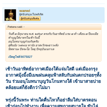
wanwi
ผู้สนับสนุนเว็บพลังจิต
ผู้สนับสนุนพิเศษ
Pattana said:
↑
วันที่ ๗ มิถุนายน พ.ศ. ๒๕๖๙ ตรงกับวันอาทิตย์ แรม ๗ ค่ำ เดือน ๗ ปีมะเมีย
ทำบุญใส่บาตรในเช้าวันนี้
อนุโมทนาบุญร่วมกันครับ
สุทินนัง วะตะเม ทานัง อาสะวักขะยาวะหัง
นิพพานะ ปัจจะโย โหตุ ปัจจุบันเนกาเล
เปิดดูไฟล์ 6675827
เช้าวันอาทิตย์อากาศเมืองใต้แจ่มใสดี แต่เมืองกรุง
อากาศมุ้งมิ้งมีเมฆฝนคลุมฟ้าสลับกับฝนตกปรอยๆทั้ง
วัน ร่วมอนุโมทนาบุญวันโกนทางใต้ เข้ามาสายบ่าย
คล้อยแต่ก็ยังดีกว่าไม่มา
พรุ่งนี้วันพระ ท่านใดตื่นไหวก็อย่าลืมใส่บาตรตอน
เช้าก่อนไปทำงาน เพื่อความสุขกายสบายใจ ขับไล่