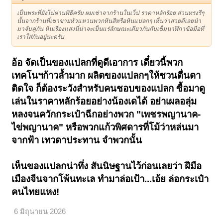
เป็นพระที่ยังไม่ผ่านพิธีครับ ผมเช่าจากร้านในเว็ป ราคาหลักร้อย ส่วนทรงรีๆ
นั้นจากร้านที่เขาขายหัวแหวนพวกหินสีหรือหินแปลกๆ เห็นว่าสวยดีเลยนำ
มาจับคู่กัน หินเรืองแสงนี่น่าจะเป็นแร่ลักษณะเดียวกันกับเข็มนาฬิกาข้อมือที่
เราใส่กันอยู่นะครับ
อ้อ จัดเป็นของแปลกที่ดูดีเอาการ เดี๋ยวนี้พวก
เทคโนฯก้าวล้ำมาก ผลิตของแปลกๆให้ชวนตื่นตา
ติดใจ ก็ต้องระวังสำหรับคนชอบของแปลก ซื้อมาดู
เล่นในราคาหลักร้อยอย่างน้องเดได้ อย่าเผลอลุ่ม
หลงจนควักกระเป๋าฉีกอย่างพวก "เพชรพญานาค-
ไข่พญานาค" หรือพวกแก้วพิศดารที่โม้ว่าหล่นมา
จากฟ้า เทวดาประทาน จำพวกนั้น
เห็นของแปลกน่าทึ่ง สัน
นิษฐานไว้ก่อนเลยว่า ฝีมือ
เมืองจีนจากโพ้นทะเล ทำมาล่อเป้า...เอ้ย ล่อกระเป๋า
คนไทยแหง!
6 มิถุนายน 2026