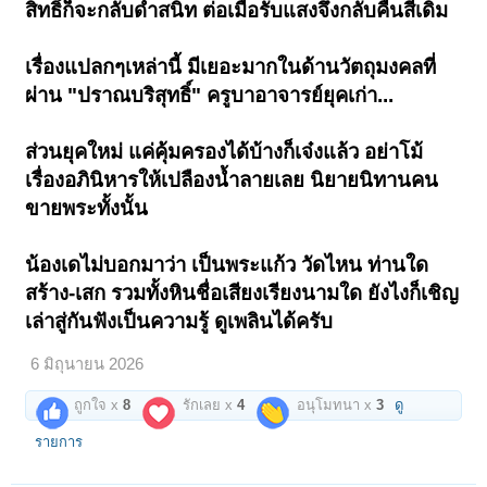
สิทธิ์ก็จะกลับดำสนิท ต่อเมื่อรับแสงจึงกลับคืนสีเดิม
เรื่องแปลกๆเหล่านี้ มีเยอะมากในด้านวัตถุมงคลที่
ผ่าน "ปราณบริสุทธิ์" ครูบาอาจารย์ยุคเก่า...
ส่วนยุคใหม่ แค่คุ้มครองได้บ้างก็เจ๋งแล้ว อย่าโม้
เรื่องอภินิหารให้เปลืองน้ำลายเลย นิยายนิทานคน
ขายพระทั้งนั้น
น้องเดไม่บอกมาว่า เป็นพระแก้ว วัดไหน ท่านใด
สร้าง-เสก รวมทั้งหินชื่อเสียงเรียงนามใด ยังไงก็เชิญ
เล่าสู่กันฟังเป็นความรู้ ดูเพลินได้ครับ
6 มิถุนายน 2026
ถูกใจ x
8
รักเลย x
4
อนุโมทนา x
3
ดู
รายการ