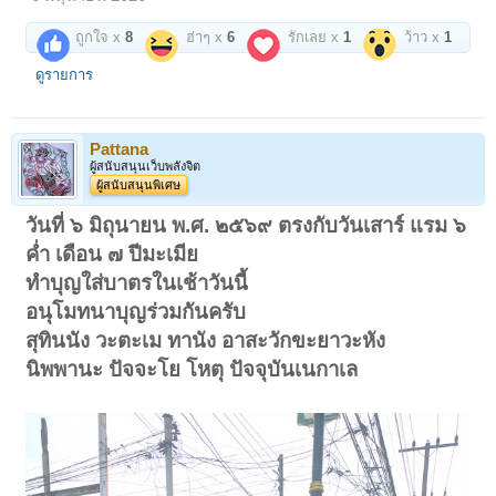
ถูกใจ x
8
ฮ่าๆ x
6
รักเลย x
1
ว้าว x
1
ดูรายการ
Pattana
ผู้สนับสนุนเว็บพลังจิต
ผู้สนับสนุนพิเศษ
วันที่ ๖ มิถุนายน พ.ศ. ๒๕๖๙ ตรงกับวันเสาร์ แรม ๖
ค่ำ เดือน ๗ ปีมะเมีย
ทำบุญใส่บาตรในเช้าวันนี้
อนุโมทนาบุญร่วมกันครับ
สุทินนัง วะตะเม ทานัง อาสะวักขะยาวะหัง
นิพพานะ ปัจจะโย โหตุ ปัจจุบันเนกาเล