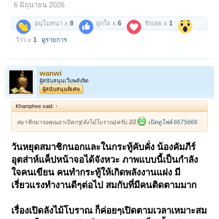
6 มิถุนายน 2026
อนุโมทนา x
8
ถูกใจ x
6
รักเลย x
1
ว้าว x
1
ดูรายการ
wanwi
ผู้สนับสนุนเว็บพลังจิต
ผู้สนับสนุนพิเศษ
Khamphee said:
↑
สมาชิกมารอคุณอาเปิดกรุ(ลังไม้โบราณ)ครับ.อิอิ.
เปิดดูไฟล์ 6675666
วันหยุดสมาชิกนอกและในกระทู้คับคั่ง น้องคัมภีร์
อุตส่าห์แค็ปหน้าจอได้จังหวะ ภาพแบบนี้เป็นกำลัง
ใจคนเขียน คนทำกระทู้ให้เกิดพลังงานแฝง มี
เรี่ยวแรงทำงานดีๆต่อไป สมกับที่มีคนติดตามมาก
เรื่องเปิดลังไม้โบราณ ก็ค่อยๆเปิดตามเวลาเหมาะสม