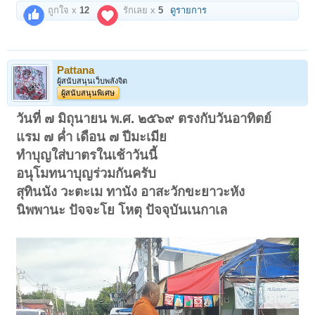
ถูกใจ x
12
รักเลย x
5
ดูรายการ
Pattana
ผู้สนับสนุนเว็บพลังจิต
ผู้สนับสนุนพิเศษ
วันที่ ๗ มิถุนายน พ.ศ. ๒๕๖๙ ตรงกับวันอาทิตย์
แรม ๗ ค่ำ เดือน ๗ ปีมะเมีย
ทำบุญใส่บาตรในเช้าวันนี้
อนุโมทนาบุญร่วมกันครับ
สุทินนัง วะตะเม ทานัง อาสะวักขะยาวะหัง
นิพพานะ ปัจจะโย โหตุ ปัจจุบันเนกาเล