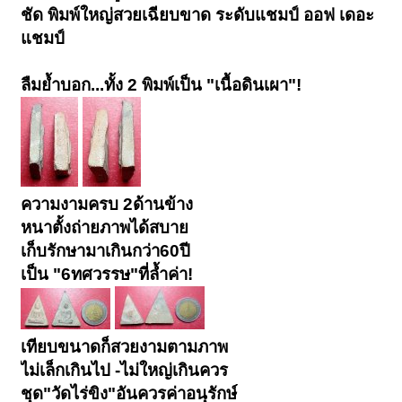
ชัด พิมพ์ใหญ่สวยเฉียบขาด ระดับแชมป์ ออฟ เดอะ
แชมป์
ลืมย้ำบอก...ทั้ง 2 พิมพ์เป็น "เนื้อดินเผา"!
ความงามครบ 2ด้านข้าง
หนาตั้งถ่ายภาพได้สบาย
เก็บรักษามาเกินกว่า60ปี
เป็น "6ทศวรรษ"ที่ล้ำค่า!
เทียบขนาดก็สวยงามตามภาพ
ไม่เล็กเกินไป -ไม่ใหญ่เกินควร
ชุด"วัดไร่ขิง"อันควรค่าอนุรักษ์