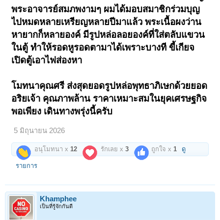
พระอาจารย์สมภพงามๆ ผมได้มอบสมาชิกร่วมบุญ
ไปหมดหลายเหรียญหลายปีมาแล้ว พระเนื้อผงว่าน
หายากก็หลายองค์ มีรูปหล่อลอยองค์ที่ใส่ตลับแขวน
ในตู้ ทำให้รอดหูรอดตามาได้เพราะบางที ขี้เกียจ
เปิดตู้เอาไฟส่องหา
โมทนาคุณศรี ส่งสุดยอดรูปหล่อพุทธาภิเษกด้วยยอด
อริยเจ้า คุณภาพล้าน ราคาเหมาะสมในยุคเศรษฐกิจ
พอเพียง เดินทางพรุ่งนี้ครับ
5 มิถุนายน 2026
อนุโมทนา x
12
รักเลย x
3
ถูกใจ x
1
ดู
รายการ
Khamphee
เป็นที่รู้จักกันดี