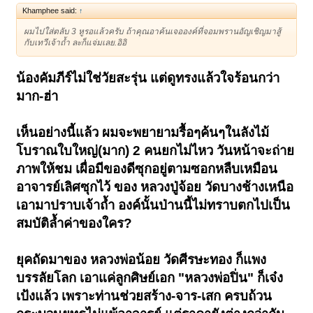
Khamphee said:
↑
ผมไปใส่ตลับ 3 หูรอแล้วครับ ถ้าคุณอาค้นเจอองค์ที่จอมพรานอัญเชิญมาสู้
กับเทวีเจ้าถ้ำ ละก็แจ่มเลย.อิอิ
น้องคัมภีร์ไม่ใช่วัยสะรุ่น แต่ดูทรงแล้วใจร้อนกว่า
มาก-ฮ่า
เห็นอย่างนี้แล้ว ผมจะพยายามรื้อๆค้นๆในลังไม้
โบราณใบใหญ่(มาก) 2 คนยกไม่ไหว วันหน้าจะถ่าย
ภาพให้ชม เผื่อมีของดีซุกอยู่ตามซอกหลืบเหมือน
อาจารย์เลิศซุกไว้ ของ หลวงปู่จ้อย วัดบางช้างเหนือ
เอามาปราบเจ้าถ้ำ องค์นั้นป่านนี้ไม่ทราบตกไปเป็น
สมบัติล้ำค่าของใคร?
ยุคถัดมาของ หลวงพ่อน้อย วัดศีรษะทอง ก็แพง
บรรลัยโลก เอาแค่ลูกศิษย์เอก "หลวงพ่อปิ่น" ก็เจ๋ง
เป้งแล้ว เพราะท่านช่วยสร้าง-จาร-เสก ครบถ้วน