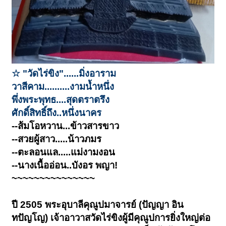
☆ "วัดไร่ขิง"......มิ่งอาราม
วาสีคาม..........งามน้ำหนึ่ง
พึ่งพระพุทธ....สุดตราตรึง
ศักดิ์สิทธิ์ถึง..หนึ่งนาคร
--ส้มโอหวาน...ข้าวสารขาว
--สวยผู้สาว.....น้าวภมร
--ตะลอนแล.....แม่งามงอน
--นางเนื้ออ่อน..บังอร พญา!
~~~~~~~~~~~~~~~
ปี 2505 พระอุบาลีคุณูปมาจารย์ (ปัญญา อิน
ทปัญโญ) เจ้าอาวาสวัดไร่ขิงผู้มีคุณูปการยิ่งใหญ่ต่อ