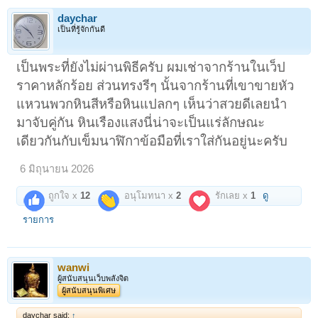
daychar
เป็นที่รู้จักกันดี
เป็นพระที่ยังไม่ผ่านพิธีครับ ผมเช่าจากร้านในเว็ป
ราคาหลักร้อย ส่วนทรงรีๆ นั้นจากร้านที่เขาขายหัว
แหวนพวกหินสีหรือหินแปลกๆ เห็นว่าสวยดีเลยนำ
มาจับคู่กัน หินเรืองแสงนี่น่าจะเป็นแร่ลักษณะ
เดียวกันกับเข็มนาฬิกาข้อมือที่เราใส่กันอยู่นะครับ
6 มิถุนายน 2026
ถูกใจ x
12
อนุโมทนา x
2
รักเลย x
1
ดู
รายการ
wanwi
ผู้สนับสนุนเว็บพลังจิต
ผู้สนับสนุนพิเศษ
daychar said:
↑