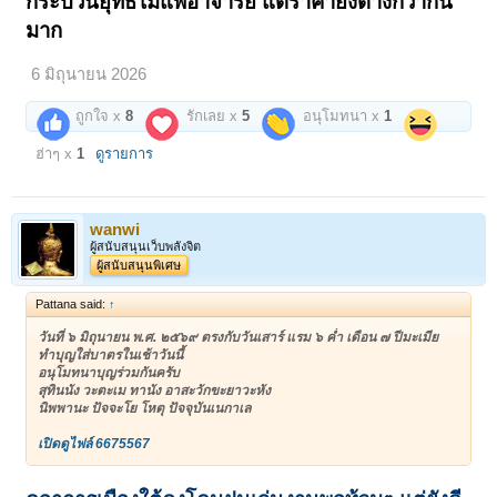
กระบวนยุทธไม่แพ้อาจารย์ แต่ราคายังต่างกว่ากัน
มาก
6 มิถุนายน 2026
ถูกใจ x
8
รักเลย x
5
อนุโมทนา x
1
ฮ่าๆ x
1
ดูรายการ
wanwi
ผู้สนับสนุนเว็บพลังจิต
ผู้สนับสนุนพิเศษ
Pattana said:
↑
วันที่ ๖ มิถุนายน พ.ศ. ๒๕๖๙ ตรงกับวันเสาร์ แรม ๖ ค่ำ เดือน ๗ ปีมะเมีย
ทำบุญใส่บาตรในเช้าวันนี้
อนุโมทนาบุญร่วมกันครับ
สุทินนัง วะตะเม ทานัง อาสะวักขะยาวะหัง
นิพพานะ ปัจจะโย โหตุ ปัจจุบันเนกาเล
เปิดดูไฟล์ 6675567