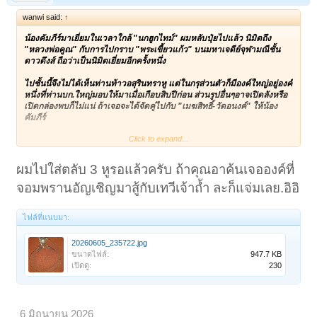
wanwi said:
↑
น้องคัมภีร์มาเยี่ยมในเวลาใกล้ "นกฮูกไทม์" ผมหลับปุ๋ยไปแล้ว นิมิตถึง
"หลวงพ่อคูณ" กับการไปกราบ "พระเขี้ยวแก้ว" บนมหาเจดีย์จุฬามณีชั้น
ดาวดึงส์ ถือว่าเป็นนิมิตเยี่ยมอีกครั้งหนึ่ง
ไปชั้นนี้จึงไม่ได้เห็นท่านท้าวอสุรินทราหู แต่ในกรุส่วนตัวก็มีองค์ใหญ่อยู่องค์
หนึ่งที่ท่านบก.ใหญ่มอบให้มาเมื่อเกือบสิบปีก่อน ส่วนรูปอื่นๆอาจเปิดลังหรือ
เปิดกล่องพบก็ไม่แน่ ถ้าเจอจะได้จัดคู่ไปกับ "เมฆสิทธิ์-วัดอนงค์" ให้น้อง
คัมภีร์
Click to expand...
ขอบคุณการทักทายยามดึกครับ
ผมไปใส่ตลับ 3 หูรอแล้วครับ ถ้าคุณอาค้นเจอองค์ที่
จอมพรานอัญเชิญมาสู้กับเทวีเจ้าถ้ำ ละก็แจ่มเลย.อิอิ
ไฟล์ที่แนบมา:
20260605_235722.jpg
ขนาดไฟล์:
947.7 KB
เปิดดู:
230
6 มิถุนายน 2026