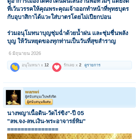
ดูอาการเมืองใต้คงโดนฝนเล่นงานพอท้วมๆ แต่ยังดี
ที่เว้นวรรคให้คุณพระคุณเจ้าออกทำหน้าที่พุทธบุตร
กับอุบาสิกาได้แวะใส่บาตรโดยไม่เปียกปอน
ร่วมอนุโมทนาบุญชุ่มฉ่ำด้วยน้ำฝน และชุ่มชื่นพลัง
บุญ ให้วันหยุดของทุกท่านเป็นวันที่สุขสำราญ
6 มิถุนายน 2026
อนุโมทนา x
12
รักเลย x
2
ดูรายการ
wanwi
ผู้สนับสนุนเว็บพลังจิต
ผู้สนับสนุนพิเศษ
นางพญาเนื้อดิน-วัดไร่ขิง"-ปี 05
"ลพ.จง-ลพ.เงิน-พระอาจารย์ทิม"
===============