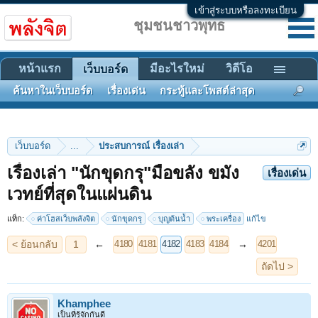
เข้าสู่ระบบหรือลงทะเบียน
ชุมชนชาวพุทธ
หน้าแรก
มีอะไรใหม่
วิดีโอ
เว็บบอร์ด
ค้นหาในเว็บบอร์ด
เรื่องเด่น
กระทู้และโพสต์ล่าสุด
เว็บบอร์ด
...
ประสบการณ์ เรื่องเล่า
เรื่องเล่า "นักขุดกรุ"มือขลัง ขมัง
เรื่องเด่น
< ย้อนกลับ
1
←
→
4180
4181
4182
4183
4184
4201
เวทย์ที่สุดในแผ่นดิน
ถัดไป >
แท็ก:
ค่าโฮสเว็บพลังจิต
นักขุดกรุ
บุญต้นน้ำ
พระเครื่อง
แก้ไข
Khamphee
เป็นที่รู้จักกันดี