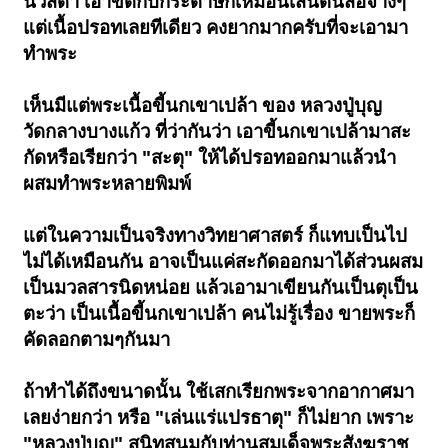
นิ้วสีดำ เอาขีดกับกระดาษก็เหมือนเส้นดินสอจางๆ
แต่เนื้อปรอทเลยทีเดียว คงยากมากครับที่จะเอามา
ทำพระ
เห็นมีแต่พระเนื้อขี้นกเขาเปล้า ของ หลวงปู่บุญ
วัดกลางบางแก้ว ที่ว่ากันว่า เอาขี้นกเขาเปล้ามาสะ
กัดหรือเรียกว่า "สะตุ" ให้ได้ปรอทออกมาแล้วนำ
ผสมทำพระหลายพิมพ์
แต่ในความเป็นจริงทางวิทยาศาสตร์ ก็แทบเป็นไป
ไม่ได้เหมือนกัน อาจเป็นแค่สะกัดออกมาได้ส่วนผสม
เป็นมวลสารนิดหน่อย แล้วเอามาเขียนกันเป็นตุเป็น
ตะว่า เป็นเนื้อขี้นกเขาเปล้า คนไม่รู้เรื่อง ขายพระก็
คัดลอกตามๆกันมา
ถ้าทำได้ถึงขนาดนั้น ใช้เสกเรียกพระจากอากาศมา
เลยง่ายกว่า หรือ "เล่นแร่แปรธาตุ" ก็ไม่ยาก เพราะ
"หลวงปู่บุญ" สนิทสนมกับท่านสมเด็จพระสังฆราช