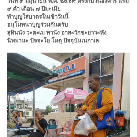
วันที่ ๙ มิถุนายน พ.ศ. ๒๕๖๙ ตรงกับวันอังคาร แรม
๙ ค่ำ เดือน ๗ ปีมะเมีย
ทำบุญใส่บาตรในเช้าวันนี้
อนุโมทนาบุญร่วมกันครับ
สุทินนัง วะตะเม ทานัง อาสะวักขะยาวะหัง
นิพพานะ ปัจจะโย โหตุ ปัจจุบันเนกาเล