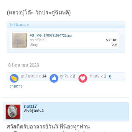
(หลวงปู่โต๊ะ วัดประดู่ฉิมพลี)
ไฟล์ที่แนบมา:
FB_IMG_1780791994721.jpg
ขนาดไฟล์:
53.3 KB
เปิดดู:
205
8 มิถุนายน 2026
อนุโมทนา x
14
ถูกใจ x
2
รักเลย x
1
ดู
รายการ
nott17
เป็นที่รู้จักกันดี
สวัสดีครับอาจารย์วันวิ พี่น้องทุกท่าน