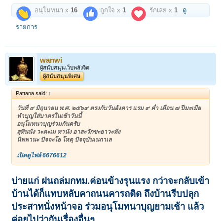
อนุโมทนา x
16
ถูกใจ x
1
รักเลย x
1
ดู
รายการ
wanwi
ผู้สนับสนุนเว็บพลังจิต
ผู้สนับสนุนพิเศษ
Pattana said:
↑
วันที่ ๙ มิถุนายน พ.ศ. ๒๕๖๙ ตรงกับวันอังคาร แรม ๙ ค่ำ เดือน ๗ ปีมะเมีย
ทำบุญใส่บาตรในเช้าวันนี้
อนุโมทนาบุญร่วมกันครับ
สุทินนัง วะตะเม ทานัง อาสะวักขะยาวะหัง
นิพพานะ ปัจจะโย โหตุ ปัจจุบันเนกาเล
เปิดดูไฟล์ 6676612
บ่ายแก่ ฝนถล่มกทม.ค่อนข้างรุนแรง กว่าจะกลับเข้า
บ้านได้ก็แทบหลับคาถนนคารถติด ถึงบ้านรีบปลุก
ประสาทนั่งหน้าจอ ร่วมอนุโมทนาบุญยามเช้า แล้ว
ค่อยไปว่ากันเรื่องอื่นๆ