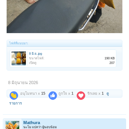
ไฟล์ที่แนบมา:
8 มิ.ย..jpg
ขนาดไฟล์:
190 KB
เปิดดู:
207
8 มิถุนายน 2026
อนุโมทนา x
15
ถูกใจ x
1
รักเลย x
1
ดู
รายการ
Mathura
นะโม แปลว่า ผู้นอบน้อม