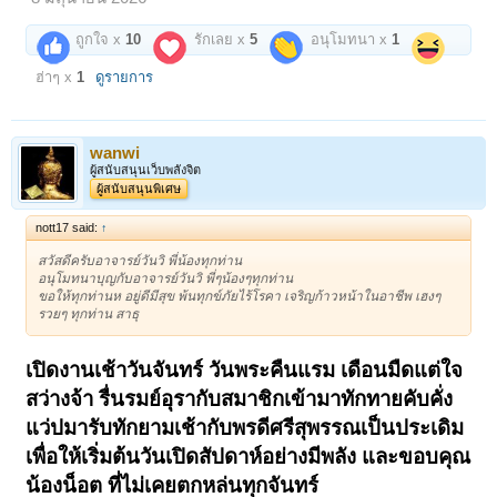
ถูกใจ x
10
รักเลย x
5
อนุโมทนา x
1
ฮ่าๆ x
1
ดูรายการ
wanwi
ผู้สนับสนุนเว็บพลังจิต
ผู้สนับสนุนพิเศษ
nott17 said:
↑
สวัสดีครับอาจารย์วันวิ พี่น้องทุกท่าน
อนุโมทนาบุญกับอาจารย์วันวิ พี่ๆน้องๆทุกท่าน
ขอให้ทุกท่านห อยู่ดีมีสุข พ้นทุกข์ภัยไร้โรคา เจริญก้าวหน้าในอาชีพ เฮงๆ
รวยๆ ทุกท่าน สาธุ
เปิดงานเช้าวันจันทร์ วันพระคืนแรม เดือนมืดแต่ใจ
สว่างจ้า รื่นรมย์อุรากับสมาชิกเข้ามาทักทายคับคั่ง
แว่ปมารับทักยามเช้ากับพรดีศรีสุพรรณเป็นประเดิม
เพื่อให้เริ่มต้นวันเปิดสัปดาห์อย่างมีพลัง และขอบคุณ
น้องน็อต ที่ไม่เคยตกหล่นทุกจันทร์