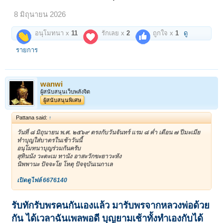
8 มิถุนายน 2026
อนุโมทนา x
11
รักเลย x
2
ถูกใจ x
1
ดู
รายการ
wanwi
ผู้สนับสนุนเว็บพลังจิต
ผู้สนับสนุนพิเศษ
Pattana said:
↑
วันที่ ๘ มิถุนายน พ.ศ. ๒๕๖๙ ตรงกับวันจันทร์ แรม ๘ ค่ำ เดือน ๗ ปีมะเมีย
ทำบุญใส่บาตรในเช้าวันนี้
อนุโมทนาบุญร่วมกันครับ
สุทินนัง วะตะเม ทานัง อาสะวักขะยาวะหัง
นิพพานะ ปัจจะโย โหตุ ปัจจุบันเนกาเล
เปิดดูไฟล์ 6676140
รับทักรับพรคนกันเองแล้ว มารับพรจากหลวงพ่อด้วย
กัน ได้เวลาฉันเพลพอดี บุญยามเช้าทั้ง
ทำเองกับได้