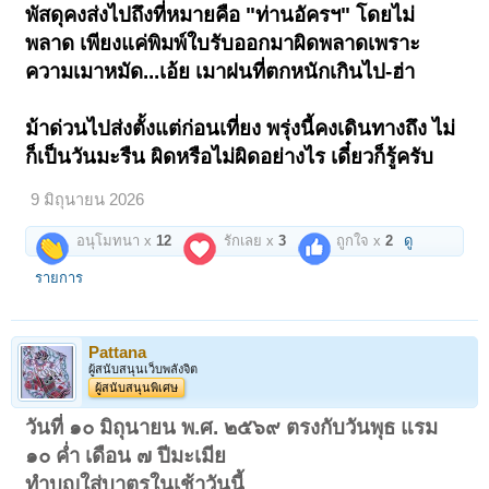
พัสดุคงส่งไปถึงที่หมายคือ "ท่านอัครฯ" โดยไม่
พลาด เพียงแค่พิมพ์ใบรับออกมาผิดพลาดเพราะ
ความเมาหมัด...เอ้ย เมาฝนที่ตกหนักเกินไป-ฮ่า
ม้าด่วนไปส่งตั้งแต่ก่อนเที่ยง พรุ่งนี้คงเดินทางถึง ไม่
ก็เป็นวันมะรืน ผิดหรือไม่ผิดอย่างไร เดี๋ยวก็รู้ครับ
9 มิถุนายน 2026
อนุโมทนา x
12
รักเลย x
3
ถูกใจ x
2
ดู
รายการ
Pattana
ผู้สนับสนุนเว็บพลังจิต
ผู้สนับสนุนพิเศษ
วันที่ ๑๐ มิถุนายน พ.ศ. ๒๕๖๙ ตรงกับวันพุธ แรม
๑๐ ค่ำ เดือน ๗ ปีมะเมีย
ทำบุญใส่บาตรในเช้าวันนี้