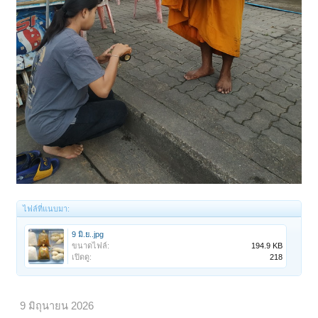
ไฟล์ที่แนบมา:
9 มิ.ย..jpg
ขนาดไฟล์:
194.9 KB
เปิดดู:
218
9 มิถุนายน 2026