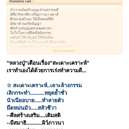
Khamphee said:
↑
ถ้าเราหมั่นสร้างบุญ ทำแต่กรรมดี
มีศีล รักษาศีล เจริญภาวนา สมาธิ
ฝึกอบรมตัวเอง ให้เป็นคนมีศีล
มีสมาธิ จนเกิดปัญญา
คิดทำแต่บุญกุศล ตลอดเวลา
ไม่ไปในทางที่ผิดศีลผิดธรรม
หมั่นทำให้บริบูรณ์ ให้ถึงพร้อม
ทำแต่สิ่งดีงาม ให้ ความมี รู้จักแบ่งปัน
ช่วยเหลือคนที่ด้อยกว่า มีความเมตตา กรุณา
Click to expand...
ทำได้อย่างนี้ ละทิ้งเสีย บาปอกุศล กรรมเล็ก
กรรมน้อย ที่เคยก่อ หยุดเสียเรื่องบาปเรื่องกรรม
ทำได้อย่างนี้ ก็ถือว่า เป็นวิธี สะเดาะกรรม
"หลวงปู่"เตือนเรื่อง"สะเดาะเคราะห์"
คือ ห่างจากกรรม ไม่ทำกรรมบาปกรรมชั่วอีก
เราทำเองได้ด้วยการเร่งทำความดี...
ทำได้ไม๊
ไม่มีใครสะเดาะกรรมให้เราได้ นอกจากตัวเราเอง
จำไว้
☆ สะเดาะเคราะห์..เลาะล้างกรรม
(หลวงปู่โต๊ะ วัดประดู่ฉิมพลี)
เลิกกระทำ..........หยุดย้ำชั่ว
นัวเนียอบาย.....ทำลายตัว
มืดหม่นมัว.....สลัวชีวา
--ศีลสร้างเสริม....เติมสติ
--มีสมาธิ...........ผิว์ภาวนา