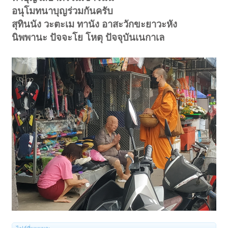
อนุโมทนาบุญร่วมกันครับ
สุทินนัง วะตะเม ทานัง อาสะวักขะยาวะหัง
นิพพานะ ปัจจะโย โหตุ ปัจจุบันเนกาเล
< ย้อนกลับ
1
←
→
4180
4181
4182
4183
4184
4201
ถัดไป >