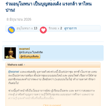
ร่วมอนุโมทนา เป็นบุญสองเด้ง แรงกล้า หาไหน
ปาน!
8 มิถุนายน 2026
อนุโมทนา x
13
รักเลย x
2
ดูรายการ
wanwi
ผู้สนับสนุนเว็บพลังจิต
ผู้สนับสนุนพิเศษ
Mathura said:
↑
@wanwi
และแฟนคลับ มุหายตัวค่ะช่วงนี้ มีแต่ปลาชุม หกชั่วโมงรวด แทบ
จะเป็นปลาหงายท้อง ทั้งปลาชุมแบบออนไลน์ และ ออนไซต์ เรีอยากได้สาย
ออกซิเจนและทำปากพะงาบ อีหยังหว่า (แอบบ่นในใจ) ทำงานหาค่ารักษา
กันต่อไป
ช่วงนี้มุทำหน้าที่เป็นโยมอาจารย์ค่ะ ผู้เรียนเป็นพระ และ ฆราวาสเลยเกาะ
กระทู้ อาศัยทำบุญถวายความรู้ให้กับชุมชน มอบทุนการศึกษา และถวาย
ความรู้ มุจะทำหน้าที่เสร็จสิ้นเดือนนี้ค่ะ
Click to expand...
@pass6998
ไม่ได้ลืมนะคะ แต่กำลังหานกรุ่นที่ยังไม่มีเพราะคุณพาสได้