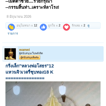
--เมตตาช่วย....รวยกรุณา
--กรรมสิ้นท่า..เคราะห์ลาโรง!
8 มิถุนายน 2026
อนุโมทนา x
12
ถูกใจ x
2
รักเลย x
2
ดู
รายการ
wanwi
ผู้สนับสนุนเว็บพลังจิต
ผู้สนับสนุนพิเศษ
กริ่งเล็ก"หลวงพ่อโสธร"12
แหวนจิวเวลรี่ชุบทอง18 K
===============