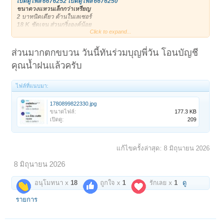
เปิดดูไฟล์ 6676252
เปิดดูไฟล์ 6676250
ขนาดวงแหวนเล็กกว่าเหรียญ
2 บาทนิดเดียว ด้านในเลเซอร์
18 K ชัดเจน ส่วนกริ่งองค์น้อย
Click to expand...
ก็ไม่เล็กมากนัก กริ่งดังดีมีสกุล
เปิดดูไฟล์ 6676247
เปิดดูไฟล์ 6676251
ด้านหลังกริ่งน้อย ตัวหนังสือนูน
ส่วนมากตกขบวน วันนี้ทันร่วมบุญพี่วัน โอนบัญชี
คุณน้ำฝนแล้วครับ
ไฟล์ที่แนบมา:
1780899822330.jpg
ขนาดไฟล์:
177.3 KB
เปิดดู:
209
แก้ไขครั้งล่าสุด:
8 มิถุนายน 2026
8 มิถุนายน 2026
อนุโมทนา x
18
ถูกใจ x
1
รักเลย x
1
ดู
รายการ