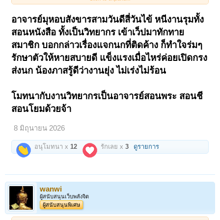
บ่อย ฮา รอของแถมค่ะ สัปดาห์นี้จะจัดการให้นะคะ
อาจารย์มุหอบสังขารสามวันดีสี่วันไข้ หนีงานรุมทั้ง
สอนหนังสือ ทั้งเป็นวิทยากร เข้าเว็ปมาทักทาย
สมาชิก บอกกล่าวเรื่องแจกนกที่ติดค้าง ก็ทำใจร่มๆ
รักษาตัวให้หายสบายดี แข็งแรงเมื่อไหร่ค่อยเปิดกรง
ส่งนก น้องภาสรู้ดีว่างานยุ่ง ไม่เร่งไม่ร้อน
โมทนากับงานวิทยากรเป็นอาจารย์สอนพระ สอนชี
สอนโยมด้วยจ้า
8 มิถุนายน 2026
อนุโมทนา x
12
รักเลย x
3
ดูรายการ
wanwi
ผู้สนับสนุนเว็บพลังจิต
ผู้สนับสนุนพิเศษ