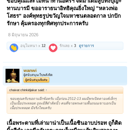
ขอบคุณและโมทนาท่านอัครฯ จัดมาเต็มสูบทั้งบุญ+
ทานบารมี ขออาราธนาอิทธิคุณยิ่งใหญ่ "หลวงพ่อ
โสธร" องค์พุทธรูปขวัญใจมหาชนตลอดกาล ปกปัก
รักษา คุ้มครองทุกทิศทุกประการครับ
8 มิถุนายน 2026
อนุโมทนา x
12
รักเลย x
3
ดูรายการ
wanwi
ผู้สนับสนุนเว็บพลังจิต
ผู้สนับสนุนพิเศษ
chaivat chinkidjakar said:
↑
ขอบคุณครับขอถามอีกข้อครับ เมื่อก่อน 2512-13 ผมมีพระปิดตาองค์เล็กๆ
เป็นเนื้อประหลอด ถูจะมีสีดำติดนิ้ว คนที่ขายพระตามพื้นถนนเขาบอกเป็น
เนื้อประหลอด มีจริงใหมครับ
เนื้อพระตามที่เล่ามาน่าเป็นเนื้อชินอาบปรอท ถูก็ติด