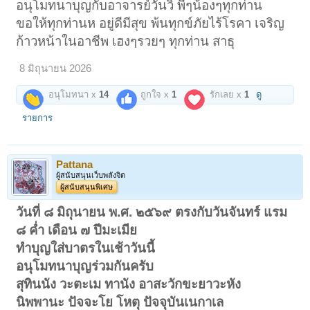
อนุโมทนาบุญกับอาจารย์วันวิ พี่ๆน้องๆทุกท่าน
ขอให้ทุกท่านห อยู่ดีมีสุข พ้นทุกข์ภัยไร้โรคา เจริญ
ก้าวหน้าในอาชีพ เฮงๆรวยๆ ทุกท่าน สาธุ
8 มิถุนายน 2026
อนุโมทนา x
14
ถูกใจ x
1
รักเลย x
1
ดู
รายการ
Pattana
ผู้สนับสนุนเว็บพลังจิต
ผู้สนับสนุนพิเศษ
วันที่ ๘ มิถุนายน พ.ศ. ๒๕๖๙ ตรงกับวันจันทร์ แรม
๘ ค่ำ เดือน ๗ ปีมะเมีย
ทำบุญใส่บาตรในเช้าวันนี้
อนุโมทนาบุญร่วมกันครับ
สุทินนัง วะตะเม ทานัง อาสะวักขะยาวะหัง
นิพพานะ ปัจจะโย โหตุ ปัจจุบันเนกาเล