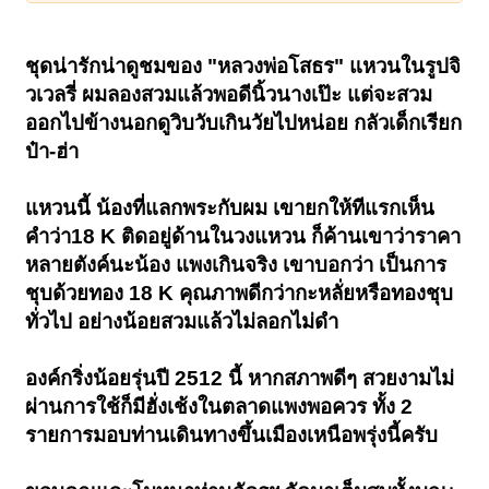
ชุดน่ารักน่าดูชมของ "หลวงพ่อโสธร" แหวนในรูปจิ
วเวลรี่ ผมลองสวมแล้วพอดีนิ้วนางเป๊ะ แต่จะสวม
ออกไปข้างนอกดูวิบวับเกินวัยไปหน่อย กลัวเด็กเรียก
ป๋า-ฮ่า
แหวนนี้ น้องที่แลกพระกับผม เขายกให้ทีแรกเห็น
คำว่า18 K ติดอยู่ด้านในวงแหวน ก็ค้านเขาว่าราคา
หลายตังค์นะน้อง แพงเกินจริง เขาบอกว่า เป็นการ
ชุบด้วยทอง 18 K คุณภาพดีกว่ากะหลั่ยหรือทองชุบ
ทั่วไป อย่างน้อยสวมแล้วไม่ลอกไม่ดำ
องค์กริ่งน้อยรุ่นปี 2512 นี้ หากสภาพดีๆ สวยงามไม่
ผ่านการใช้ก็มีฮั่งเช้งในตลาดแพงพอควร ทั้ง 2
รายการมอบท่านเดินทางขึ้นเมืองเหนือพรุ่งนี้ครับ