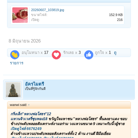
20260607_103819.jpg
ขนาดไฟล์:
152.9 KB
เปิดดู:
216
8 มิถุนายน 2026
อนุโมทนา x
17
รักเลย x
3
ถูกใจ x
1
ดู
รายการ
อัครไมตรี
เป็นที่รู้จักกันดี
wanwi said:
↑
กริ่งเล็ก"หลวงพ่อโสธร"12
แหวนจิวเวลรี่ชุบทอง18
ขวัญใจมหาชน "หลวงพ่อโสธร" พื้นลงยาแดง ขอบ
ข้างประดับพลอยสังเคราะห์งามอร่าม วงแหวนขนาด 9 เหมาะกับนิ้วผู้ชาย
เปิดดูไฟล์ 6676249
ด้านข้างแหวนประดับพลอยสังเคราะห์ทั้ง 2 ด้าน งานดี ฝีมือเยี่ยม