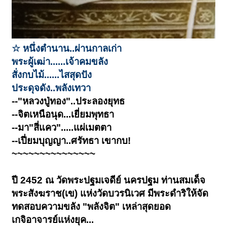
☆ หนึ่งตำนาน..ผ่านกาลเก่า
พระผู้เฒ่า......เจ้าคมขลัง
สั่งกบไม้......ไสสุดปัง
ประดุจดัง..พลังเทวา
--"หลวงปู่ทอง"..ประลองยุทธ
--จิตเหนือนุด...เยี่ยมพุทธา
--มา"สี่แคว".....แผ่เมตตา
--เปี่ยมบุญญา..ศรัทธา เขากบ!
~~~~~~~~~~~~~~~
ปี 2452 ณ วัดพระปฐมเจดีย์ นครปฐม ท่านสมเด็จ
พระสังฆราช(เข) แห่งวัดบวรนิเวศ มีพระดำริให้จัด
ทดสอบความขลัง "พลังจิต" เหล่าสุดยอด
เกจิอาจารย์แห่งยุค...