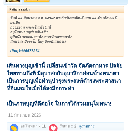
Pattana said:
↑
วันที่ ๑๑ มิถุนายน พ.ศ. ๒๕๖๙ ตรงกับวันพฤหัสบดี แรม ๑๑ ค่ำ เดือน ๗ ปี
มะเมีย
ถวายอาหารพระในเช้าวันนี้
อนุโมทนาบุญร่วมกันครับ
สุทินนัง วะตะเม ทานัง อาสะวักขะยาวะหัง
นิพพานะ ปัจจะโย โหตุ ปัจจุบันเนกาเล
เปิดดูไฟล์ 6677274
เส้นทางบุญเช้านี้ เปลี่ยนเข้าวัด จัดภัตตาหาร ปัจจัย
ไทยทานถึงที่ มีอุบาสกกับอุบาสิกาค่อนข้างหนาตา
เป็นการบุญเพื่อทำนุบำรุงพระสงฆ์ดำรงพระศาสนา
ที่อิ่มเอมใจเมื่อได้ลงมือกระทำ
เป็นภาพบุญที่ดีต่อใจ ในการได้ร่วมอนุโมทนา!
11 มิถุนายน 2026
อนุโมทนา x
11
รักเลย x
2
ดูรายการ