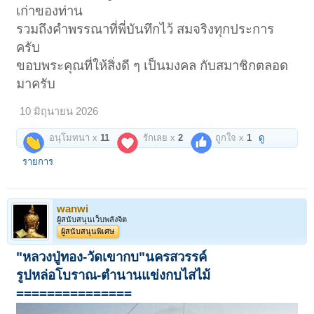
เก่าของท่าน
นี่แหละเรื่องจริงแท้ ไม่อิงนิยายจากคนใกล้ชิดที่สุด แถมไม่เล่นพระ ไม่สะสม
พระ เป็นชาวพุทธที่มั่นคงในการพระศาสนา แต่ไม่สนใจเรื่องวัตถุ
รวมถึงคำพรรณาที่พี่บันทึกไว้ สมจริงทุกประการ
ครับ
องค์ที่นำให้บูชาจึงรักษาสภาพที่ดีเยี่ยมเพราะได้มาเก่าก่อน เปลี่ยนมือมาที่
ผมยิ่งดูดีใหญ่เพราะเก็บดี
ขอบพระคุณที่ให้สิ่งดี ๆ เป็นมงคล กับสมาชิกตลอด
มาครับ
"คุณศรี" นำไปเลี่ยมแล้วให้ช่างทำเดือยเสียบกับแผ่นไม้หรือแผ่นพลาสติก
ตั้งบูชาได้ จะเป็นองค์พระพุทธที่งามสุดองค์หนึ่งในบ้าน แถมไม่ต้องกลัว
แตกหักเพราะเนื้อหาแข็งแรงล้ำค่ามาก
10 มิถุนายน 2026
ขอบคุณและโมทนาครับ อิทธิบารมีพระคู่แผ่นดินอันยิ่งใหญ่ รักษาดูแล
อนุโมทนา x
11
รักเลย x
2
ถูกใจ x
1
ดู
ปกป้องท่านและครอบครัวเสมอ!
รายการ
wanwi
ผู้สนับสนุนเว็บพลังจิต
ผู้สนับสนุนพิเศษ
"หลวงปู่ทอง-วัดเขากบ"นครสวรรค์
รูปหล่อโบราณ-ตำนานแข่งกบไสไม้
===============