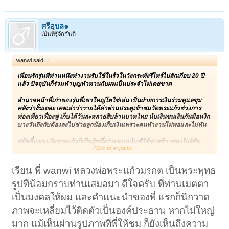
ศรีอุบล๑
เป็นที่รู้จักกันดี
wanwi said:
↑
เพื่อนรักรุ่นพี่ท่านหนึ่งทำงานรับใช้ในรั้วในวังกระทั่งรีไทร์ไปสักเกือบ 20 ปี
แล้ว ปัจจุบันก็ร่วมทำบุญทำทานกับผมเป็นประจำไม่เคยขาด
อำนาจหน้าที่เก่าของรุ่นพี่เขาใหญ่โตใช่เล่น เป็นฝ่ายการเงินร่วมดูแลขุม
คลังว่างั้นเถอะ เคยเล่าว่ารายได้ค่าผ่านประตูเข้าชมวัดพระแก้วช่วงการ
ท่องเที่ยวเฟื่องฟู เก็บได้วันละหลายสิบล้านบาทไทย นับเงินขนเงินกันมือหงิก
บางวันถึงกับต้องลงไปช่วยลูกน้องเก็บเงินเพราะคนทำ
งานไม่พอและไม่ทัน
สมัยที่บูรณะวัดพระแก้วก็เป็นผู้หนึ่งร่วมดูแลบัญชีใช้จ่ายข้าวของใกล้ชิด
Click to expand...
ช่วยบันทึกรายการที่พบจนรู้ว่าอะไรเป็นอะไร? มีอะไรบ้างที่เป็นของมีค่า!
ผมเคยถามตรงๆ...พระวัดพระแก้ว กรุวัดพระแก้วมีจริงมั้ย?
เรียน พี่ wanwi หลวงพ่อพระแก้วมรกต เป็นพระพุทธ
รูปที่น้อมกราบท่านเสมอมา ดีใจครับ ที่ท่านเมตตา
"โฮ้ย เยอะแยะเหลือเฟือ ถูกพวกช่างบางคนแอบขนแอบขโมยไปมหาศาล
แต่ผู้ใหญ่ก็สั่งตามเอากลับมาได้บ้างไม่น้อย บางส่วนท่านก็แจกข้าราช
เป็นมงคลให้ผม และคำแนะนำของพี่ แรกก็นึกวาด
บริพาร ข้าราชการไปก็เยอะ อีกมากส่วนก็เอากลับบรรจุไว้ที่เดิมหลังจาก
บูรณะเสร็จ!!!"
ภาพจะเหลี่ยมไว้ติดตัวเป็นองค์ประธาน หากไม่ใหญ่
มาก แม้เห็นผ่านรูปภาพที่พี่ให้ชม ก็ยังเห็นถึงความ
เพื่อนว่าแล้ว ก็ยื่นองค์นี้ให้เมื่อหลายสิบปีก่อน...เอ้า ให้มรึง!