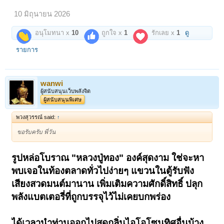
--หลวงพ่อจอน วัดดอนรวบ(ชุมพร)
=======และ=======
10 มิถุนายน 2026
☆หลวงปู่ทอง วัดเขากบ นครสวรรค์
อนุโมทนา x
10
ถูกใจ x
1
รักเลย x
1
ดู
ยอดปรมาจารย์แห่งยุคที่ขอนำ "รูปหล่อโบราณ" รุ่นที่ไม่ทันท่าน แต่ได้
"หลวงพ่อเดิม วัดหนองโพ" ปลุกเสกให้ในฐานะที่เคารพนับถือท่านอย่างสูง
รายการ
รูปหล่อโบราณเนื้อโลหะผสมหรือทองผสมนี้มี 2 แบบ...
--แบบแรกใต้ฐานบรรจุอัฐิของ "หลวงปู่ทอง" มีน้อยสุดเพราะอัฐิธาตุไม่ใช่สิ่ง
ที่จะมีมาก และนำบรรจุได้มาก ส่วนใหญ่ต้องเก็บรักษาไว้ที่วัด
--แบบที่สอง รูปหล่อโบราณพิมพ์ทรงเดียวกัน ใต้ฐานตอก "ตัวอุใหญ่"
wanwi
ผู้สนับสนุนเว็บพลังจิต
ทั้ง 2 แบบนี้ล้วนเป็นรูปหล่อล้ำค่าที่เกือบจะทัน "หลวงปู่ทอง" แต่ก็มีคุณค่า
ผู้สนับสนุนพิเศษ
สูงสุดเพราะผ่านพลังจิตพลังปราณจาก "เทพเจ้าเมืองสี่แคว" หรือเทพเจ้า
หนองโพ "หลวงพ่อเดิม" บางเว็ปเสี้ยนถึงกับโม้เว่อร์ว่า...ราคาร่วมแสน !!!
พวงสุวรรณ์ said:
↑
ไม่ต้องปั่นราคาทะลุโลกเกินความจริงขนาดนั้น จัดรูปหล่อโบราณเนื้อทอง
ขอรับครับ พี่วัน
ผสมองค์งาม "ปลดจากตู้" มอบร่วมบุญบูชา...
=======3,200=======
รูปหล่อโบราณ "หลวงปู่ทอง" องค์สุดงาม ใช่จะหา
เปิดดูไฟล์ 6677094
พบเจอในท้องตลาดทั่วไปง่ายๆ แขวนในตู้รับฟัง
ความงามวินเทจ เนื้อโลหะผสมก่อนปี 2500(ประมาณปี 2490) โบราณไม่
บานบุรี แต่สุดแสนคลาสสิค รูปหล่อปรมาจารย์ "วัดวรนาถบรรพต"(วัดเขา
เสียงสวดมนต์มานาน เพิ่มเติมความศักดิ์สิทธิ์ ปลุก
กบ)
พลังแบตเตอรี่ที่ถูกบรรจุไว้ไม่เคยบกพร่อง
ประวัติ "หลวงปู่ทอง" เป็นชาวอุตรดิตถ์ อยู่ยุคเดียวกับ หลวงพ่อเงิน บาง
คลาน สนิทสนมกับ "หลวงพ่อเฮง วัดเขาดิน" รวมทั้ง "หลวงปู่ศุข วัดมะขาม
เฒ่า"
ได้เวลานำท่านออกไปสูดกลิ่นไอโอโซน
ทิศอื่นบ้าง