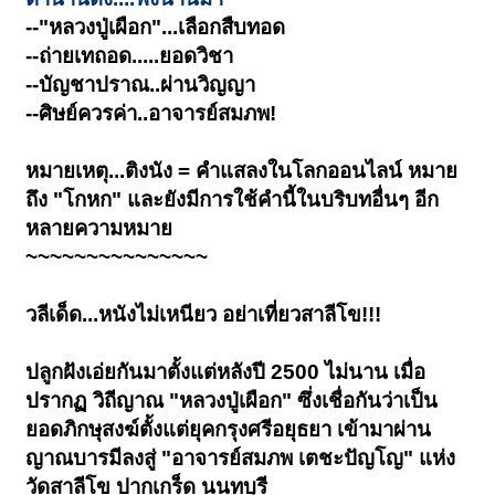
--"หลวงปู่เผือก"...เลือกสืบทอด
--ถ่ายเทถอด.....ยอดวิชา
--บัญชาปราณ..ผ่านวิญญา
--ศิษย์ควรค่า..อาจารย์สมภพ!
หมายเหตุ...ติงนัง = คำแสลงในโลกออนไลน์ หมาย
ถึง "โกหก" และยังมีการใช้คำนี้ในบริบทอื่นๆ อีก
หลายความหมาย
~~~~~~~~~~~~~~~
วลีเด็ด...หนังไม่เหนียว อย่าเที่ยวสาลีโข!!!
ปลูกฝังเอ่ยกันมาตั้งแต่หลังปี 2500 ไม่นาน เมื่อ
ปรากฏ วิถีญาณ "หลวงปู่เผือก" ซึ่งเชื่อกันว่าเป็น
ยอดภิกษุสงฆ์ตั้งแต่ยุคกรุงศรีอยุธยา เข้ามาผ่าน
ญาณบารมีลงสู่ "อาจารย์สมภพ เตชะปัญโญ" แห่ง
วัดสาลีโข ปากเกร็ด นนทบุรี