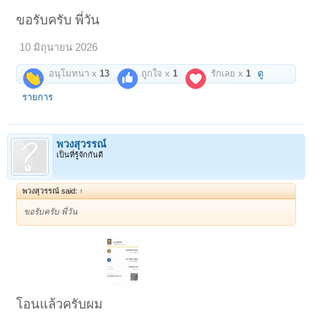
--มา"สี่แคว".....แผ่เมตตา
--เปี่ยมบุญญา..ศรัทธา เขากบ!
ขอรับครับ พี่วัน
~~~~~~~~~~~~~~~
10 มิถุนายน 2026
ปี 2452 ณ วัดพระปฐมเจดีย์ นครปฐม ท่านสมเด็จพระสังฆราช(เข) แห่งวัด
บวรนิเวศ มีพระดำริให้จัดทดสอบความขลัง "พลังจิต" เหล่าสุดยอด
เกจิอาจารย์แห่งยุค...
อนุโมทนา x
13
ถูกใจ x
1
รักเลย x
1
ดู
☆☆ นำท่อนไม้มาวางบนม้า 2 ตัว ให้คณาจารย์ที่เชิญมา ใช้พลังจิตวิธี
รายการ
บังคับกบไสไม้ วิ่งไป-กลับโดยไม่หล่นลงจากม้า ☆☆
ในการนี้ จัดพระเกจิเข้าทดสอบ ครั้งละ 10 รูป จากจำนวนที่นิมนต์มา
เป็น100 รูป
พวงสุวรรณ์
เป็นที่รู้จักกันดี
เกือบทุกรูป วิชาแก่กล้าบังคับกบไสไม้วิ่งไปข้างหน้าได้ แต่บังคับวิ่งกลับไม่
สำเร็จ...!
พวงสุวรรณ์ said:
↑
มึเพียง 10 รูปทำได้ครบถ้วนสมบูรณ์ตามกติกาที่องค์สมเด็จพระสังฆราช(เข)
ทรงวางไว้...
ขอรับครับ พี่วัน
--หลวงปู่ศุข วัดปากคลองมะขามเฒ่า
--หลวงปู่เอี่ยม เจ้าคุณเฒ่าวัดหนัง
--หลวงปู่ปาน วัดคลองด่าน(บางเหี้ย)
--หลวงพ่อเงิน วัดบางคลาน
--หลวงปู่บุญ วัดกลางบางแก้ว
--หลวงพ่อทา วัดพะเนียงแตก
--หลวงพ่อกลั่น วัดพระญาติ
โอนแล้วครับผม
--หลวงปู่ยิ้ม วัดหนองบัว