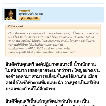
wanwi
ผู้สนับสนุนเว็บพลังจิต
ผู้สนับสนุนพิเศษ
ศรีอุบล๑ said:
↑
เรียน พี่ wanwi หลวงพ่อพระแก้วมรกต เป็นพระพุทธรูปที่น้อมกราบท่านเสมอ
มา ดีใจครับ ที่ท่านเมตตา เป็นมงคลให้ผม และคำแนะนำของพี่ แรกก็นึก
วาดภาพจะเหลี่ยมไว้ติดตัวเป็นองค์ประธาน หากไม่ใหญ่มาก แม้เห็นผ่าน
รูปภาพที่พี่ให้ชม ก็ยังเห็นถึงความเก่าของท่าน
รวมถึงคำพรรณาที่พี่บันทึกไว้ สมจริงทุกประการครับ
ขอบพระคุณที่ให้สิ่งดี ๆ เป็นมงคล กับสมาชิกตลอดมาครับ
ยินดีครับคุณศรี องค์ปฏิมาหล่อบางนี้ น้ำหนักท่าน
ไม่หนักมาก เผลอๆอาจจะเบากว่าพระใหญ่อย่างเช่น
องค์"จตุคาม" สามารถเลี่ยมขึ้นคอได้เช่นกัน เมื่อย
คอเมื่อไหร่ก็ทำตามที่ผมแนะนำ วางบูชาเป็นศรีเป็น
มงคลของบ้านก็ได้อีกคำรบ
ยินดีที่คุณศรีเห็นแล้วถูกจิตประทับใจ และเป็น