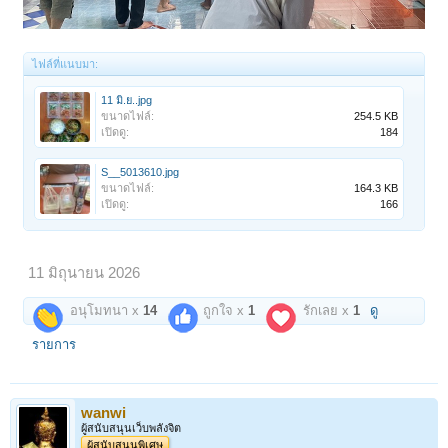
ไฟล์ที่แนบมา:
11 มิ.ย..jpg
ขนาดไฟล์:
254.5 KB
เปิดดู:
184
S__5013610.jpg
ขนาดไฟล์:
164.3 KB
เปิดดู:
166
11 มิถุนายน 2026
อนุโมทนา x
14
ถูกใจ x
1
รักเลย x
1
ดู
รายการ
wanwi
ผู้สนับสนุนเว็บพลังจิต
ผู้สนับสนุนพิเศษ