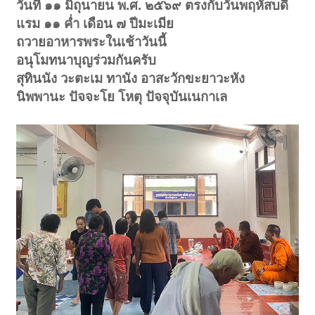
วันที่ ๑๑ มิถุนายน พ.ศ. ๒๕๖๙ ตรงกับวันพฤหัสบดี
แรม ๑๑ ค่ำ เดือน ๗ ปีมะเมีย
ถวายอาหารพระในเช้าวันนี้
อนุโมทนาบุญร่วมกันครับ
สุทินนัง วะตะเม ทานัง อาสะวักขะยาวะหัง
นิพพานะ ปัจจะโย โหตุ ปัจจุบันเนกาเล