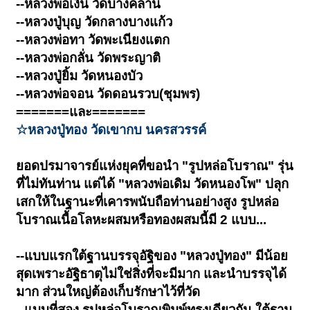
--หลวงพ่อเงิน วัดบางคลาน
--หลวงปู่บุญ วัดกลางบางแก้ว
--หลวงพ่อทา วัดพะเนียงแตก
--หลวงพ่อกลั่น วัดพระญาติ
--หลวงปู่ยิ้ม วัดหนองบัว
--หลวงพ่อจอน วัดดอนรวบ(ชุมพร)
=======และ=======
☆หลวงปู่ทอง วัดเขากบ นครสวรรค์
ยอดปรมาจารย์แห่งยุคที่ขอนำ "รูปหล่อโบราณ" รุ่น
ที่ไม่ทันท่าน แต่ได้ "หลวงพ่อเดิม วัดหนองโพ" ปลุก
เสกให้ในฐานะที่เคารพนับถือท่านอย่างสูง รูปหล่อ
โบราณเนื้อโลหะผสมหรือทองผสมนี้มี 2 แบบ...
--แบบแรกใต้ฐานบรรจุอัฐิของ "หลวงปู่ทอง" มีน้อย
สุดเพราะอัฐิธาตุไม่ใช่สิ่งที่จะมีมาก และนำบรรจุได้
มาก ส่วนใหญ่ต้องเก็บรักษาไว้ที่วัด
--แบบที่สอง รูปหล่อโบราณพิมพ์ทรงเดียวกัน ใต้ฐาน