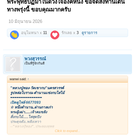
พระพุทธปฏิมาในดวงใจองค์หนึ่ง ขอจัดส่งท่านเดิน
ทางพรุ่งนี้ ขอบคุณมากครับ
10 มิถุนายน 2026
อนุโมทนา x
11
รักเลย x
3
ดูรายการ
พวงสุวรรณ์
เป็นที่รู้จักกันดี
wanwi said:
↑
"หลวงปู่ทอง-วัดเขากบ"นครสวรรค์
รูปหล่อโบราณ-ตำนานแข่งกบไสไม้
===============
เปิดดูไฟล์ 6677093
☆ หนึ่งตำนาน..ผ่านกาลเก่า
พระผู้เฒ่า......เจ้าคมขลัง
สั่งกบไม้......ไสสุดปัง
ประดุจดัง..พลังเทวา
--"หลวงปู่ทอง"..ประลองยุทธ
Click to expand...
--จิตเหนือนุด...เยี่ยมพุทธา