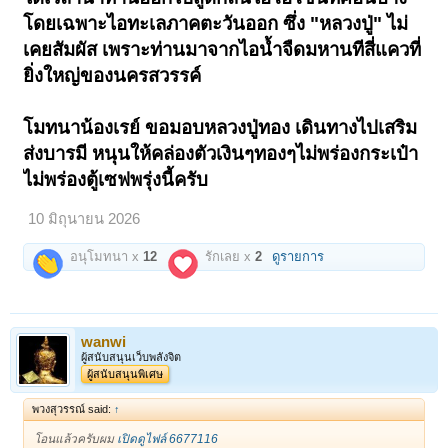
ในปี 2415 ท่านธุดงค์ปักกลดบริเวณตีนเขากบ ชาวบ้านแถบถิ่นนั้นเห็นวิถี
โดยเฉพาะไอทะเลภาคตะวันออก ซึ่ง "หลวงปู่" ไม่
ปฏิบัติจริยาวัตรงดงาม จึงพร้อมใจกันนิมนต์ให้ท่านขึ้นจำพรรษาบนยอด
เคยสัมผัส เพราะท่านมาจากไอน้ำจืดมหานทีสี่แควที่
ภู"วัดเขากบ" ที่ถูกทิ้งร้าง และช่วยกันบูรณะวัดแห่งนี้ขึ้นมาสู่ความเจริญ
รุ่งเรืองอีกครั้ง ใต้บารมี "หลวงปู่ทอง" ใช้เวลาหลายสิบปี!
ยิ่งใหญ่ของนครสวรรค์
หลวงปู่ทอง ลงมือบูรณะพระเจดีย์ที่หักพังทลายนานถึง 10 ปี บูรณะโบสถ์ 5 ปี
กำแพง วิหาร เสนาสนะทุกอย่าง ปฏิปทาเยี่ยมยอดส่งนามท่านระบือไปไกล
โมทนาน้องเรย์ ขอมอบหลวงปู่ทอง เดินทางไปเสริม
ฝรั่งที่ได้สัมปทานทำไม้แถบถิ่นนั้น ยังมาช่วยท่านสร้างวัดด้วยการมอบช้าง
ให้ลากซุงบ่อยครั้ง
ส่งบารมี หนุนให้คล่องตัวเงินๆทองๆไม่พร่องกระเป๋า
ไม่พร่องตู้เซฟพรุ่งนี้ครับ
อิทธิวิถีเหนือโลกของ "หลวงปู่ทอง" ก็มักจะทำให้ผู้คนในแถบถิ่นกับเหล่า
ศิษย์ประจักษ์ตาพาทึ่งตะลึงนับหนไม่ถ้วน เช่นการย่นระยะทาง การ
บิณฑบาตต่างถิ่นที่ไกลๆให้คนเห็น และกลับถึงวัดตามเวลา
10 มิถุนายน 2026
หรือรับนิมนต์เข้าบางกอก ขากลับลูกศิษย์บางคนที่ติดตามคิดว่ามาถึงวัด
อนุโมทนา x
12
รักเลย x
2
ดูรายการ
ก่อน ที่ไหนได้หลวงปู่ทอง มาถึงก่อนแล้ว!!!
"หลวงปู่ทอง" มรณภาพ 18 เมษายน 2484 รวมสิริอายุ 80 ปีเศษ เป็นผู้เสีย
สละอุทิศตนทั้งใจและกาย ถวายแด่พระพุทธศาสนาแท้จริง ความดีงามของ
หลวงปู่ทองทำให้เหล่าศิษย์และผู้สืบทอดรุ่นต่อๆมา สร้างสิ่งที่รำลึกถึงท่านไม่
เคยขาด รวมทั้งการบูรณะวัดอย่างมั่นคง สมดังที่ "หลวงปู่ทอง" ทุ่มเท
wanwi
ศรัทธาทำไว้...!
ผู้สนับสนุนเว็บพลังจิต
เปิดดูไฟล์ 6677095
ผู้สนับสนุนพิเศษ
ด้านหลังรูปหล่อแสนขลัง ก็งดงามทรงพลังด้วยเนื้อโลหะที่เก่าตามอายุสร้าง
เปิดดูไฟล์ 6677096
เปิดดูไฟล์ 6677097
เปิดดูไฟล์ 6677098
พวงสุวรรณ์ said:
↑
ชมข้างกับใต้ฐานตอก "อุใหญ่" ขึงขัง
หล่อชนวนโบราณ ตะไบฐานก่อนตอก
โอนแล้วครับผม
เปิดดูไฟล์ 6677116