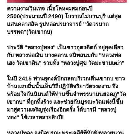
ความงามวินเทจ เนื้อโลหะผสมก่อนปี
2500(ประมาณปี 2490) โบราณไม่บานบุรี แต่สุด
แสนคลาสสิค รูปหล่อปรมาจารย์ "วัดวรนาถ
บรรพต"(วัดเขากบ)
ประวัติ "หลวงปู่ทอง" เป็นชาวอุตรดิตถ์ อยู่ยุคเดียว
กับ หลวงพ่อเงิน บางคลาน สนิทสนมกับ "หลวงพ่อ
เฮง วัดเขาดิน" รวมทั้ง "หลวงปู่ศุข วัดมะขามเฒ่า"
ในปี 2415 ท่านธุดงค์ปักกลดบริเวณตีนเขากบ ชาว
บ้านแถบถิ่นนั้นเห็นวิถีปฏิบัติจริยาวัตรงดงาม จึง
พร้อมใจกันนิมนต์ให้ท่านขึ้นจำพรรษาบนยอดภู"วัด
เขากบ" ที่ถูกทิ้งร้าง และช่วยกันบูรณะวัดแห่งนี้ขึ้น
มาสู่ความเจริญรุ่งเรืองอีกครั้ง ใต้บารมี "หลวงปู่
ทอง" ใช้เวลาหลายสิบปี!
หลวงปู่ทอง ลงมือบูรณะพระเจดีย์ที่หักพังทลายนาน