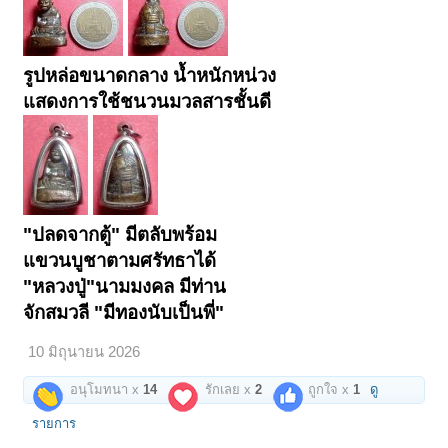
รูปหล่อขนาดกลาง น้ำหนักหน่วง
แสดงการใช้ชนวนมวลสารชั้นดี
"ปลดจากตู้" มีตลับพร้อม
แขวนบูชาตามศรัทธาได้
"หลวงปู่"นามมงคล มีท่าน
จักสมวลี "มีทองนับเป็นพี่"
10 มิถุนายน 2026
อนุโมทนา x
14
รักเลย x
2
ถูกใจ x
1
ดู
รายการ