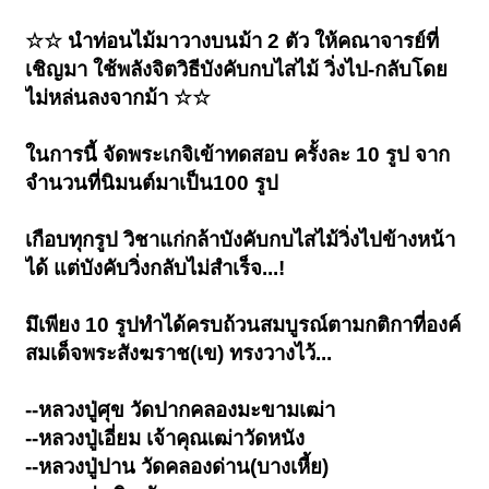
☆☆ นำท่อนไม้มาวางบนม้า 2 ตัว ให้คณาจารย์ที่
เชิญมา ใช้พลังจิตวิธีบังคับกบไสไม้ วิ่งไป-กลับโดย
ไม่หล่นลงจากม้า ☆☆
ในการนี้ จัดพระเกจิเข้าทดสอบ ครั้งละ 10 รูป จาก
จำนวนที่นิมนต์มาเป็น100 รูป
เกือบทุกรูป วิชาแก่กล้าบังคับกบไสไม้วิ่งไปข้างหน้า
ได้ แต่บังคับวิ่งกลับไม่สำเร็จ...!
มึเพียง 10 รูปทำได้ครบถ้วนสมบูรณ์ตามกติกาที่องค์
สมเด็จพระสังฆราช(เข) ทรงวางไว้...
--หลวงปู่ศุข วัดปากคลองมะขามเฒ่า
--หลวงปู่เอี่ยม เจ้าคุณเฒ่าวัดหนัง
--หลวงปู่ปาน วัดคลองด่าน(บางเหี้ย)