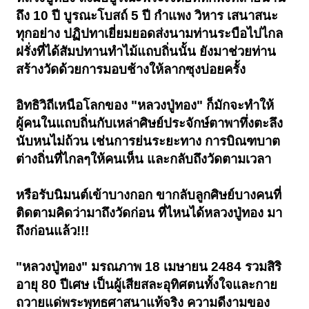
ถึง 10 ปี บูรณะโบสถ์ 5 ปี กำแพง วิหาร เสนาสนะ
ทุกอย่าง ปฏิปทาเยี่ยมยอดส่งนามท่านระบือไปไกล
ฝรั่งที่ได้สัมปทานทำไม้แถบถิ่นนั้น ยังมาช่วยท่าน
สร้างวัดด้วยการมอบช้างให้ลากซุงบ่อยครั้ง
อิทธิวิถีเหนือโลกของ "หลวงปู่ทอง" ก็มักจะทำให้
ผู้คนในแถบถิ่นกับเหล่าศิษย์ประจักษ์ตาพาทึ่งตะลึง
นับหนไม่ถ้วน เช่นการย่นระยะทาง การบิณฑบาต
ต่างถิ่นที่ไกลๆให้คนเห็น และกลับถึงวัดตามเวลา
หรือรับนิมนต์เข้าบางกอก ขากลับลูกศิษย์บางคนที่
ติดตามคิดว่ามาถึงวัดก่อน ที่ไหนได้หลวงปู่ทอง มา
ถึงก่อนแล้ว!!!
"หลวงปู่ทอง" มรณภาพ 18 เมษายน 2484 รวมสิริ
อายุ 80 ปีเศษ เป็นผู้เสียสละอุทิศตนทั้งใจและกาย
ถวายแด่พระพุทธศาสนาแท้จริง ความดีงามของ