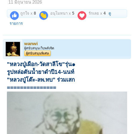
11 มิถุนายน 2026
ถูกใจ x
8
อนุโมทนา x
5
รักเลย x
4
ดู
รายการ
wanwi
ผู้สนับสนุนเว็บพลังจิต
ผู้สนับสนุนพิเศษ
"หลวงปู่เผือก-วัดสาลีโข"รุ่น๑
รูปหล่อตันน้ำยาดำปี14-นนท์
"หลวงปู่โต๊ะ-ลพ.ทบ" ร่วมเสก
===============