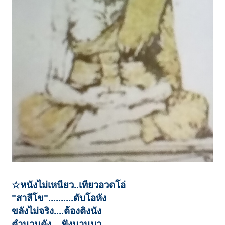
☆หนังไม่เหนียว..เทียวอวดโอ่
"สาลีโข"..........ดับโอหัง
ขลังไม่จริง....ต้องติงนัง
ตำนานดัง....ฟังนานมา