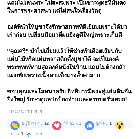
แถมไม่เล่นพระ ไม่สะสมพระ เป็นชาวพุทธที่มั่นคง
ในการพระศาสนา แต่ไม่สนใจเรื่องวัตถุ
องค์ที่นำให้บูชาจึงรักษาสภาพที่ดีเยี่ยมเพราะได้มา
เก่าก่อน เปลี่ยนมือมาที่ผมยิ่งดูดีใหญ่เพราะเก็บดี
"คุณศรี" นำไปเลี่ยมแล้วให้ช่างทำเดือยเสียบกับ
แผ่นไม้หรือแผ่นพลาสติกตั้งบูชาได้ จะเป็นองค์
พระพุทธที่งามสุดองค์หนึ่งในบ้าน แถมไม่ต้องกลัว
แตกหักเพราะเนื้อหาแข็งแรงล้ำค่ามาก
ขอบคุณและโมทนาครับ อิทธิบารมีพระคู่แผ่นดินอัน
ยิ่งใหญ่ รักษาดูแลปกป้องท่านและครอบครัวเสมอ!
10 มิถุนายน 2026
อนุโมทนา x
12
รักเลย x
3
ถูกใจ x
1
ว้าว x
1
ดูรายการ