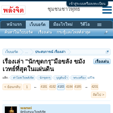
เข้าสู่ระบบหรือลงทะเบียน
ชุมชนชาวพุทธ
หน้าแรก
มีอะไรใหม่
วิดีโอ
เว็บบอร์ด
ค้นหาในเว็บบอร์ด
เรื่องเด่น
กระทู้และโพสต์ล่าสุด
เว็บบอร์ด
...
ประสบการณ์ เรื่องเล่า
เรื่องเล่า "นักขุดกรุ"มือขลัง ขมัง
เรื่องเด่น
< ย้อนกลับ
1
←
→
4181
4182
4183
4184
4185
4201
เวทย์ที่สุดในแผ่นดิน
ถัดไป >
แท็ก:
ค่าโฮสเว็บพลังจิต
นักขุดกรุ
บุญต้นน้ำ
พระเครื่อง
แก้ไข
wanwi
ผู้สนับสนุนเว็บพลังจิต