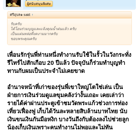
ผู้สนับสนุนพิเศษ
ศรีอุบล๑ said:
↑
รับครับ
ได้โอนร่วมบุญและแจ้งคุณน้ำฝนแล้ว ครับ
เป็นแผ่นหล่อที่งดงามมากครับ
ขอบพระคุณครับ
เพื่อนรักรุ่นพี่ท่านหนึ่งทำงานรับใช้ในรั้วในวังกระทั่ง
รีไทร์ไปสักเกือบ 20 ปีแล้ว ปัจจุบันก็ร่วมทำบุญทำ
ทานกับผมเป็นประจำไม่เคยขาด
อำนาจหน้าที่เก่าของรุ่นพี่เขาใหญ่โตใช่เล่น เป็น
ฝ่ายการเงินร่วมดูแลขุมคลังว่างั้นเถอะ เคยเล่าว่า
รายได้ค่าผ่านประตูเข้าชมวัดพระแก้วช่วงการท่อง
เที่ยวเฟื่องฟู เก็บได้วันละหลายสิบล้านบาทไทย นับ
เงินขนเงินกันมือหงิก บางวันถึงกับต้องลงไปช่วยลูก
น้องเก็บเงินเพราะคนทำ
งานไม่พอและไม่ทัน