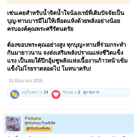
เปิดดูไฟล์ 6677099
เปิดดูไฟล์ 6677100
รูปหล่อขนาดกลาง น้ำหนักหน่วง
แสดงการใช้ชนวนมวลสารชั้นดี
เช่นเคยสำหรับน้ำจิตน้ำใจน้องเรย์ที่เติมปัจจัยเป็น
เปิดดูไฟล์ 6677101
เปิดดูไฟล์ 6677102
บุญ-ทานบารมีไม่ให้เหือดแห้งด้วยพลังอย่างน้อย
"ปลดจากตู้" มีตลับพร้อม
แขวนบูชาตามศรัทธาได้
ครบองค์คุณพระศรีรัตนตรัย
"หลวงปู่"นามมงคล มีท่าน
จักสมวลี "มีทองนับเป็นพี่"
ต้องขอบพระคุณอย่างสูง ทุกบุญ+ทานที่ร่วมกระทำ
กันมายาวนาน จงส่งเสริมพลังปราณแห่งชีวิตแข็ง
แรง เป็นลมใต้ปีกอุ้มชูพลังแห่งเนื้องานก้าวหน้าเข้ม
แข็งไม่โรยราตลอดไป โมทนาครับ!
10 มิถุนายน 2026
อนุโมทนา x
14
รักเลย x
2
ดูรายการ
Pattana
ผู้สนับสนุนเว็บพลังจิต
ผู้สนับสนุนพิเศษ