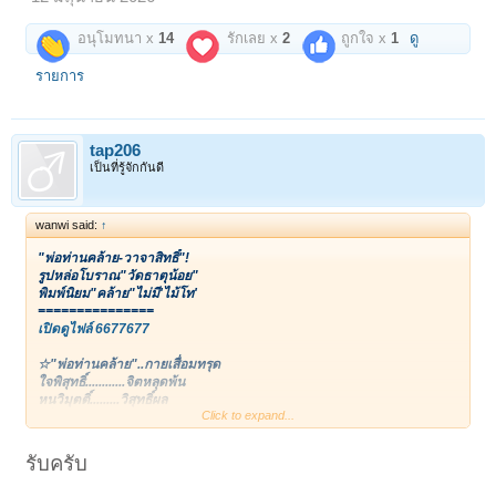
อนุโมทนา x
14
รักเลย x
2
ถูกใจ x
1
ดู
รายการ
tap206
เป็นที่รู้จักกันดี
wanwi said:
↑
"พ่อท่านคล้าย-วาจาสิทธิ์"!
รูปหล่อโบราณ"วัดธาตุน้อย"
พิมพ์นิยม"คล้าย"ไม่มี'ไม้โท'
===============
เปิดดูไฟล์ 6677677
☆"พ่อท่านคล้าย"..กายเสื่อมทรุด
ใจพิสุทธิ์............จิตหลุดพ้น
หนวิมุตติ์.........วิสุทธิ์ผล
Click to expand...
เพิ่มพูนพล.....ล้นศาสนา
--เหนืออิสาน..ผ่านไทยทั่ว
--บางกอกนัว....ห่อนกลัวล้า
รับครับ
--เทวดาใต้.........ไร้เลิกรา
--สงเคราะห์ประชา..ถ้วนหน้า ท่วมท้น!