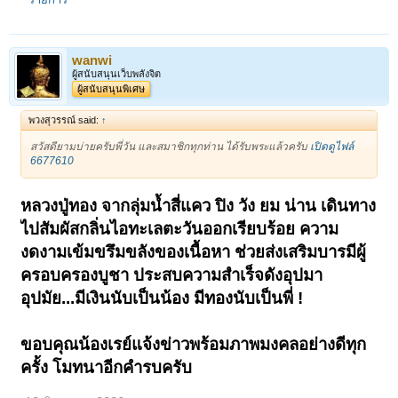
wanwi
ผู้สนับสนุนเว็บพลังจิต
ผู้สนับสนุนพิเศษ
พวงสุวรรณ์ said:
↑
สวัสดียามบ่ายครับพี่วัน และสมาชิกทุกท่าน ได้รับพระแล้วครับ
เปิดดูไฟล์
6677610
หลวงปู่ทอง จากลุ่มน้ำสี่แคว ปิง วัง ยม น่าน เดินทาง
ไปสัมผัสกลิ่นไอทะเลตะวันออกเรียบร้อย ความ
งดงามเข้มขรึมขลังของเนื้อหา ช่วยส่งเสริมบารมีผู้
ครอบครองบูชา ประสบความสำเร็จดังอุปมา
อุปมัย...มีเงินนับเป็นน้อง มีทองนับเป็นพี่ !
ขอบคุณน้องเรย์แจ้งข่าวพร้อมภาพมงคลอย่างดีทุก
ครั้ง โมทนาอีกคำรบครับ