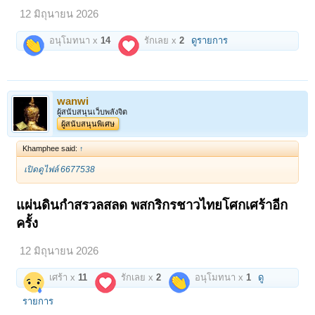
12 มิถุนายน 2026
อนุโมทนา x
14
รักเลย x
2
ดูรายการ
wanwi
ผู้สนับสนุนเว็บพลังจิต
ผู้สนับสนุนพิเศษ
Khamphee said:
↑
เปิดดูไฟล์ 6677538
แผ่นดินกำสรวลสลด พสกริกรชาวไทยโศกเศร้าอีก
ครั้ง
12 มิถุนายน 2026
เศร้า x
11
รักเลย x
2
อนุโมทนา x
1
ดู
รายการ