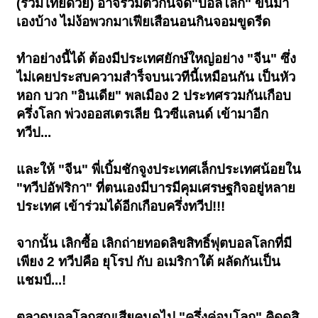
(รวมไทยด้วย) อาจรวมตัวกันจัด"บอลโลก" ขึ้นมา
เองบ้าง ไม่ง้อพวกมาเฟียเสือนอนกินจอมขูดรีด
ทำอย่างนี้ได้ ต้องมีประเทศยักษ์ใหญ่อย่าง "จีน" ซึ่ง
ไม่เคยประสบความสำร็จบนเวทีนี้เหมือนกัน เป็นหัว
หอก บวก "อินเดีย" พลเมือง 2 ประทศรวมกันเกือบ
ครึ่งโลก พ่วงออสเตรเลีย นิวซีแลนด์ เข้ามาอีก
ทวีป...
และให้ "จีน" พี่เบิ้มชักจูงประเทศเล็กประเทศน้อยใน
"ทวีปอัฟริกา" ที่ตนเองมีบารมีคุมเศรษฐกิจอยู่หลาย
ประเทศ เข้าร่วมได้อีกเกือบครึ่งทวีป!!!
จากนั้น เลิกซื้อ เลิกถ่ายทอดลิขสิทธิ์ฟุตบอลโลกที่มี
เพียง 2 ทวีปคือ ยุโรป กับ อเมริกาใต้ ผลัดกั
นเป็น
แชมป์...!
ตลาดบอลโลกสูญเสียคนดูไป "ครึ่งค่อนโลก" คิดดูสิ