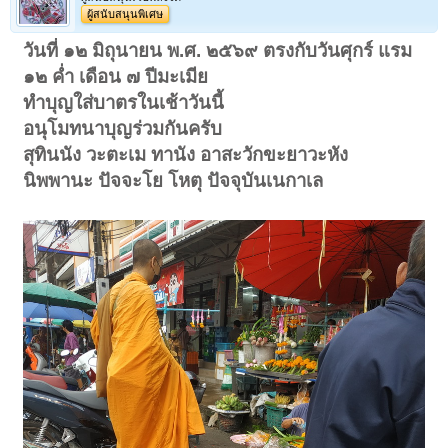
ผู้สนับสนุนพิเศษ
วันที่ ๑๒ มิถุนายน พ.ศ. ๒๕๖๙ ตรงกับวันศุกร์ แรม
๑๒ ค่ำ เดือน ๗ ปีมะเมีย
ทำบุญใส่บาตรในเช้าวันนี้
อนุโมทนาบุญร่วมกันครับ
สุทินนัง วะตะเม ทานัง อาสะวักขะยาวะหัง
นิพพานะ ปัจจะโย โหตุ ปัจจุบันเนกาเล