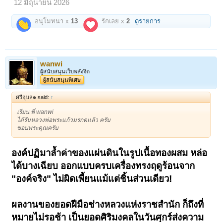
12 มิถุนายน 2026
อนุโมทนา x
13
รักเลย x
2
ดูรายการ
wanwi
ผู้สนับสนุนเว็บพลังจิต
ผู้สนับสนุนพิเศษ
ศรีอุบล๑ said:
↑
เรียน พี่ wanwi
ได้รับหลวงพ่อพระแก้วมรกตแล้ว ครับ
ขอบพระคุณครับ
องค์ปฏิมาล้ำค่าของแผ่นดินในรูปเนื้อทองผสม หล่อ
ได้บางเฉียบ ออกแบบครบเครื่องทรงฤดูร้อนจาก
"องค์จริง" ไม่ผิดเพี้ยนแม้แต่ชิ้นส่วนเดียว!
ผลงานของยอดฝีมือช่างหลวงแห่งราชสำนัก ก็ถึงที่
หมายไม่รอช้า เป็นยอดศิริมงคลในวันศุกร์ส่งความ