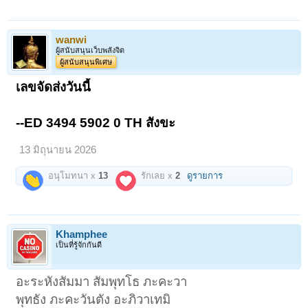
จ.นครศรีธรรมราช
ผิวพรรณ วรรณะ สวยเยี่ยม เปี่ยมความเก่า ไม่เคยผ่านการใช้บูชา แต่ความ
wanwi
เก่าของโลหะอายุกว่า 60 ปี มีกระแสเข้มทรงพลัง ยิ่งดูยิ่งขลัง ยิ่งมองยิ่ง
ประทับใจ!
ผู้สนับสนุนเว็บพลังจิต
เปิดดูไฟล์ 6677682
เปิดดูไฟล์ 6677683
เปิดดูไฟล์ 6677684
ผู้สนับสนุนพิเศษ
ความงามสมบูรณ์ไร้มลทิน ด้านข้าง
กับสภาพเรียบร้อย เก่า ขลัง ใต้ฐาน
เลขจัดส่งวันนี้
เปิดดูไฟล์ 6677680
เปิดดูไฟล์ 6677681
ขนาดค่อนข้างใหญ่ นำใส่พาน
ตั้งบูชาได้ นำขึ้นคอก็ดีสำหรับ
--ED 3494 5902 0 TH สังขะ
ผู้ที่ยังแข็งแรง ห้อยเดี่ยวเที่ยว
รอบโลกได้เลย ไม่ต้องกังวล!
13 มิถุนายน 2026
เปิดดูไฟล์ 6677685
เปิดดูไฟล์ 6677686
"ปลดจากตู้" กับตลับ
รักษาท่านมาเก่าแก่
อนุโมทนา x
13
รักเลย x
2
ดูรายการ
พร้อมขึ้นคอบูชาได้
Khamphee
เป็นที่รู้จักกันดี
อะระหังสัมมา สัมพุทโธ ภะคะวา
พุทธัง ภะคะวันตัง อะภิวาเทมิ