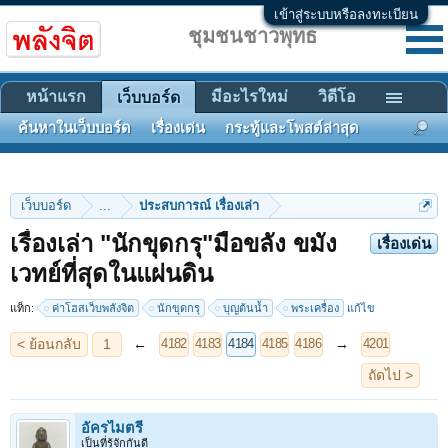
เข้าสู่ระบบหรือลงทะเบียน
ชุมชนชาวพุทธ
หน้าแรก
มีอะไรใหม่
วิดีโอ
เว็บบอร์ด
ค้นหาในเว็บบอร์ด
เรื่องเด่น
กระทู้และโพสต์ล่าสุด
เว็บบอร์ด
...
ประสบการณ์ เรื่องเล่า
เรื่องเล่า "นักขุดกรุ"มือขลัง ขมัง
เรื่องเด่น
< ย้อนกลับ
1
←
→
4182
4183
4184
4185
4186
4201
เวทย์ที่สุดในแผ่นดิน
ถัดไป >
แท็ก:
ค่าโฮสเว็บพลังจิต
นักขุดกรุ
บุญต้นน้ำ
พระเครื่อง
แก้ไข
อัครไมตรี
เป็นที่รู้จักกันดี