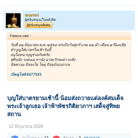
wanwi
ผู้สนับสนุนเว็บพลังจิต
ผู้สนับสนุนพิเศษ
Pattana said:
↑
วันที่ ๑๒ มิถุนายน พ.ศ. ๒๕๖๙ ตรงกับวันศุกร์ แรม ๑๒ ค่ำ เดือน ๗ ปีมะเมีย
ทำบุญใส่บาตรในเช้าวันนี้
อนุโมทนาบุญร่วมกันครับ
สุทินนัง วะตะเม ทานัง อาสะวักขะยาวะหัง
นิพพานะ ปัจจะโย โหตุ ปัจจุบันเนกาเล
เปิดดูไฟล์ 6677543
บุญใส่บาตรยามเช้านี้ น้อมส่งถวายแด่องค์สมเด็จ
พระเจ้าลูกเธอ เจ้าฟ้าพัชรกิติยาภาฯ เสด็จสู่ทิพย
สถาน
12 มิถุนายน 2026
อนุโมทนา x
13
รักเลย x
2
ดูรายการ