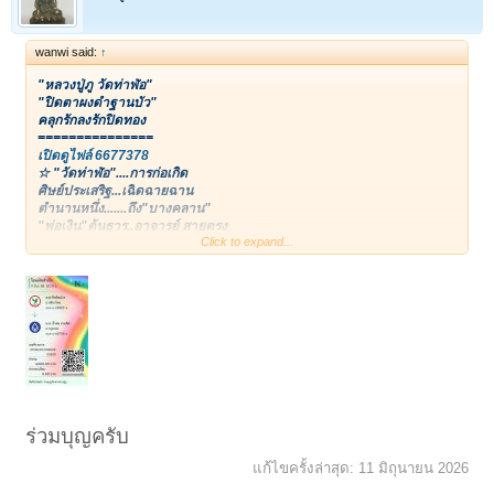
wanwi said:
↑
"หลวงปู่ภู วัดท่าฬ่อ"
"ปิดตาผงดำฐานบัว"
คลุกรักลงรักปิดทอง
===============
เปิดดูไฟล์ 6677378
☆ "วัดท่าฬ่อ"....การก่อเกิด
ศิษย์ประเสริฐ...เฉิดฉายฉาน
ตำนานหนึ่ง.......ถึง"บางคลาน"
"พ่อเงิน"ต้นธาร..อาจารย์ สายตรง
Click to expand...
--"หลวงปู่ภู"....ผู้สืบสาน
--สำเร็จฌาน..ว่านดินผง
--ลง'รัก'สวย...ด้วยบรรจง
--จิตมั่นคง.....สมทรง ศิษย์เอก!
~~~~~~~~~~~~~~~
คงไม่อรรถาธิบายกันมาก สำหรับชื่อเสียงเรียงนาม เกียรติประวัติเกรียงไกร
ของ "หลวงปู่ภู ธัมมโชติ" ผู้สว่างในธรรมแห่ง "วัดท่าฬ่อ" หนึ่งในศิษย์ของ
"หลวงพ่อเงิน บางคลาน" เทพเจ้าแห่งแดนชาละวัน!!!
หลวงปู่ภู รับสืบทอดวิทยาการจาก "หลวงพ่อเงิน" ในการร่วมเดินธุดงค์
ร่วมบุญครับ
หลายครั้งหลายหน ฝึกจิตกล้าแข็ง ยุคสมัยที่ป่าดงพงดิบเต็มไปด้วยเสือ ช้าง
หมี อสรพิษร้าย ฯลฯ การเดินป่าเอกอุได้รับวิชาการด้านแพทย์โบราณ และ
แก้ไขครั้งล่าสุด:
11 มิถุนายน 2026
รู้จักสมุนไพรมีคุณประโยชน์ทุกชนิด...