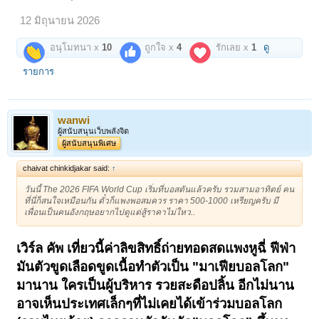
12 มิถุนายน 2026
อนุโมทนา x
10
ถูกใจ x
4
รักเลย x
1
ดู
รายการ
wanwi
ผู้สนับสนุนเว็บพลังจิต
ผู้สนับสนุนพิเศษ
chaivat chinkidjakar said:
↑
วันนี้ The 2026 FIFA World Cup เริ่มที่บอสตันแล้วครับ รวมสามอาทิตย์ คน
ที่นี่ก็สนใจเหมือนกัน ตั๋วก็แพงพอสมควร ราคา 500-1000 เหรียญครับ มี
เพื่อนเป็นคนอังกฤษอยากไปดูแต่สู้ราคาไม่ใหว..
เวิร์ล คัพ เที่ยวนี้ค่าลิขสิทธิ์ถ่ายทอดสดแพงหูฉี่ ฟีฟ่า
มันตัวขูดเลือดขูดเนื้อทำตัวเป็น "มาเฟียบอลโลก"
มานาน ใครเป็นผู้บริหาร รวยสะดือปลิ้น อีกไม่นาน
อาจเห็นประเทศเล็กๆที่ไม่เคยได้เข้าร่วมบอลโลก