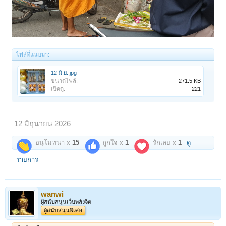
ไฟล์ที่แนบมา:
12 มิ.ย..jpg
ขนาดไฟล์:
271.5 KB
เปิดดู:
221
12 มิถุนายน 2026
อนุโมทนา x
15
ถูกใจ x
1
รักเลย x
1
ดู
รายการ
wanwi
ผู้สนับสนุนเว็บพลังจิต
ผู้สนับสนุนพิเศษ