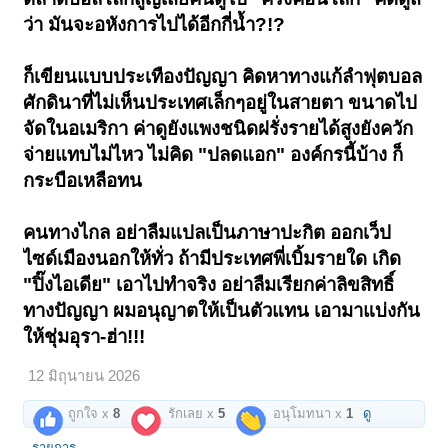
ว่า มันจะอหังการไปได้อีกกี่น้ำ?!?
ก็เขียนแบบประเทืองปัญญา คิดหาทางแก้ลำฟุตบอล
ศักดินาที่ไม่เห็นประเทศเล็กๆอยู่ในสายตา ขนาดไป
จัดในอเมริกา ค่าดูยังแพงชนิดฝรั่งรายได้สูงยังควัก
จ่ายแทบไม่ไหว ไม่คิด "ปลดแอก" องค์กรนี้บ้าง ก็
กระบือเหลือทน
คนทางไกล อย่าลืมแปลเป็นภาษาปะกิต ออกเว็ป
ไซด์เมืองนอกให้ทั่ว ถ้ามีประเทศพี่เบิ้มรายใด เกิด
"ปิ๊งไอเดีย" เอาไปทำจริง อย่าลืมเรียกค่าลิขสิทธิ์
ทางปัญญา ผมอนุญาตให้เป็นตัวแทน เอามาแบ่งกัน
ให้ชุ่มอุรา-ฮ่า!!!
12 มิถุนายน 2026
ถูกใจ x
8
รักเลย x
5
อนุโมทนา x
1
ดู
รายการ