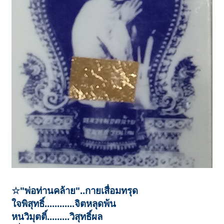
☆"พ่อท่านคล้าย"..กายเสื่อมทรุด
ใจพิสุทธิ์............จิตหลุดพ้น
หนวิมุตติ์.........วิสุทธิ์ผล