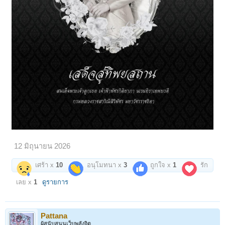
สำหรับผู้ชื่นชอบในปฏิปทาและคุณประเสริฐล้ำเลิศ "หลวงปู่ภู" ปรารถนา
บูชา ก็ยินดีมอบให้ร่วมบุญ...
=======3,500=======
เปิดดูไฟล์ 6677379
ปิดตากลีบบัว ฐานบัว เนื้อผงดำคลุกรัก และลงรักอีกครั้ง กาลเวลาที่ผ่านมา
นาน ทำให้รักเริ่มรานปริแยก แต่รักษาไว้ดี ทำให้สภาพคงสวยงาม ไร้ที่ติ!
นอกจากรอย "ราน" ของรักที่เปรียบเสมือน "เปลือก" ห่อหุ้มผงดำล้ำค่าแล้ว
พระปิดตาองค์นี้ ไม่มีร่องรอยเสียหายอื่นเลย
เปิดดูไฟล์ 6677380
หลังประทุน เรียบง่ายไม่มีการจาร เพราะลงรักปิดทองทั้งองค์ แต่ทองหลุด
ลอกไปหมด เหลือเท่าที่เห็น
เปิดดูไฟล์ 6677383
เปิดดูไฟล์ 6677384
เปิดดูไฟล์ 6677385
ความสมบูรณ์ของขอบข้างทั้งคู่
และด้านล่างองค์พระที่ไร้ริ้วรอย
เปิดดูไฟล์ 6677381
เปิดดูไฟล์ 6677382
12 มิถุนายน 2026
ขนาดเหมาะต่อการขึ้นคอบูชา
ไม่เล็ก-ไม่ใหญ่เป็นกลางๆพอดี
เศร้า x
10
อนุโมทนา x
3
ถูกใจ x
1
รัก
หลวงปู่ภู ธัมมโชติ "ผู้สว่างในธรรม" เกิดเดือน 6 ปีเถาะ พ.ศ.2398 ณ บ้าน
เลย x
1
ดูรายการ
ผักไห่ อยุธยา ย้ายภูมิลำเนากับบิดา มาอยู่ที่หาดมูลกระบือ ต.
ไผ่ขวาง อ.เมือง พิจิตร เมื่ออายุได้ 8 ขวบ บรรพชาเป็นสามเณรเมื่ออายุ 16
ปี และอุปสมบทปี 2422 ในวัย 23 ปี
Pattana
ท่านละสังขารอย่างสงบ วันที่ 4 ตุลาคม 2467 สิริอายุ 69 ปี 46 พรรษา
ผู้สนับสนุนเว็บพลังจิต