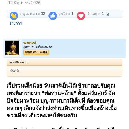
12 มิถุนายน 2026
~~~~~~~~~~~~~~~
นี่ขนาดว่า "พ่อท่านคล้าย" มีความพิการที่ขาก่อนวัยบวช ทำให้เดินเหินไม่
อนุโมทนา x
12
ถูกใจ x
1
รักเลย x
1
ดู
ถนัด ไปไหนต้องมีคนประคอง อุ้ม หาม นั่งแคร่ บารมียิ่งใหญ่ของท่านยัง
สร้างคุณูปการกับ "พระพุทธศาสนา" และสังคมตลอดชีวิตไม่เคยคิดหยุด
รายการ
พัก!!!
เหนือ ใต้ ออก ตก อิสาน กรุงเทพ หากเป็นกิจนิมนต์เพื่อสร้างวัด โบสถ์ วิหาร
ศาลา พระเจดีย์ พระพุทธรูปใหญ่ เสนาสถานเพื่อการพระศาสนา นิมนต์มา
wanwi
เถอะ ท่านเมตตาไปให้ทุกที่...!
ผู้สนับสนุนเว็บพลังจิต
ผู้สนับสนุนพิเศษ
แม้บั้นปลายท้ายสุดของชีวิต ท่านยังรับนิมนต์เพื่อเดินทางไปงาน "จังหวัด
สุรินทร์" ถิ่นเมืองช้าง แต่เดินทางจากใต้มาถึงเมืองกรุงท่านก็อาพาธกระทัน
tap206 said:
↑
หันในวันที่ 22 พฤศจิกายน 2513 ต้องนำเข้ารักษาโรงพยาบาลพระมงกุฏ
เป็นเวลา 14 วัน
รับครับ
ที่สุด สังขารอันตรากตรำงานหนักเพื่อพระพุทธศาสนาและสังคมรอบทิศ ก็
ยากยื้อหยุด วันที่ 5 ธันวาคม 2513 อันอุดมฤกษ์ของมวลชาวไทยทั่วประเทศ
เว็ปรวนเล็กน้อย วันเสาร์เย็นได้เข้ามาตอบรับคุณ
ตรงกับ"วันเฉลิมพระชนมพรรษา"...
เทพที่อาราธนา "พ่อท่านคล้าย" ตั้งแต่วันศุกร์ จัด
พ่อท่านคล้าย "เทวดาเมืองใต้" ก็มรณภาพอย่างสงบ เวลา 23.05 น!
ปัจจัยมาพร้อม บุญ-ทานบารมีเต็มที่ ต้องขอบคุณ
สิริอายุ "พ่อท่านวาจาสิทธิ์" 96 ปี พรรษา 76 สรีระสังขารไม่เน่าเปื่อยของพ่อ
หลายๆ เด็กแจ้งว่าส่งท่านเดินทางขึ้นเมืองช้างเมื่อ
ท่าน ประดิษฐานในโลงแก้วในองค์พระเจดีย์วัดพระธาตุน้อย ตราบ
ปัจจุบัน!!!
ช่วงเที่ยง เดี๋ยวลงเลขให้ชมครับ
อีกหนึ่งองค์ที่รับจากพี่สาวคนโต และคุณป้าแฟนพันธุ์แท้ตัวจริงของพ่อ
ท่าน..."ปลดจากตู้" นำรูปหล่อใหญ่ "พ่อท่านวาจาสิทธิ์" มอบสมาชิกร่วมบุญ