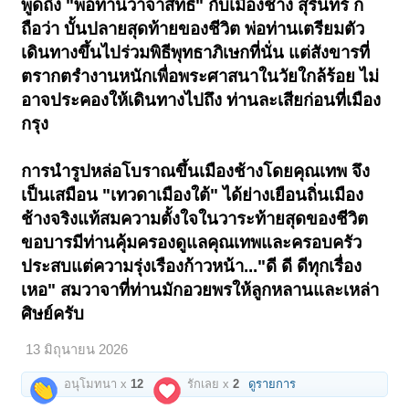
พูดถึง "พ่อท่านวาจาสิทธิ์" กับเมืองช้าง สุรินทร์ ก็
บูชาราคาเดิมเท่าองค์แรก...
ถือว่า บั้นปลายสุดท้ายของชีวิต พ่อท่านเตรียมตัว
=======2,700=======
เดินทางขึ้นไปร่วมพิธีพุทธาภิเษกที่นั่น แต่สังขารที่
เปิดดูไฟล์ 6677678
ตรากตรำงานหนักเพื่อพระศาสนาในวัยใกล้ร้อย ไม่
รูปหล่อโบราณพิมพ์ห่มคลุมใหญ่ ตามภาพ ไม่ใช้ภาพขององค์ก่อนมาแทน
กัน
อาจประคองให้เดินทางไปถึง ท่านละเสียก่อนที่เมือง
กรุง
เนื้อโลหะผสม เก่าแก่และงามเหลือหลาย ออกแบบใบหน้าได้เหมือนพ่อท่าน
มากที่สุดรุ่นหนึ่ง เป็น "พิมพ์ห่มคลุม" ที่ต่างออกไปจากปกติธรรมดาทั่วไป
ในช่วงแรกไม่ค่อยได้รับความนิยมนัก เพราะคิดกันว่าพ่อท่านคงไม่อนุญาต
การนำรูปหล่อโบราณขึ้นเมืองช้างโดยคุณเทพ จึง
ให้สร้างและไม่ผ่านการเสกจากท่าน
เป็นเสมือน "เทวดาเมืองใต้" ได้ย่างเยือนถิ่นเมือง
ต่อมาจึงรับรู้ประวัติการสร้างจริงว่า ได้รับอนุญาตสร้างในปี 2502 ในวาระที่
พ่อท่านนั่งหนักเพื่อสร้างศาลาวัดธาตุน้อย(พระธาตุน้อย) แต่ปีนั้นมีวัตถุ
ช้างจริงแท้สมความตั้งใจในวาระท้ายสุดของ
ชีวิต
มงคลหลากหลาย รูปหล่อใหญ่กว่าทั่วๆไปจึงถูกเมินมองข้ามไป จากนักสะสม
ขอบารมีท่านคุ้มครองดูแลคุณเทพและครอบครัว
กว่าจะรู้ว่า "ใช่" ก็เกือบสาย!
ประสบแต่ความรุ่งเรืองก้าวหน้า..."ดี ดี ดีทุกเรื่อง
พิเศษตรงที่รูปหล่อใหญ่นี้ ..."พิมพ์นิยม" การหล่อนามพ่อท่าน หล่อว่า "พ่อ
ท่านคลาย" ตกไม้โท...(((หล่อไม่ติดเพราะชิดขอบบนมากเกินไป)))
เหอ" สมวาจาที่ท่านมักอวยพรให้ลูกหลานและเหล่า
ศิษย์ครับ
กลับถือเป็นเรื่องมงคล คลายทุกข์ คลายโศก คลายจากเรื่องร้ายให้กลับกลาย
เป็นดี ตามประสานักสะสมยุคพุทธพาณิชย์ที่ชอบตีความเพื่อสร้างราคา
13 มิถุนายน 2026
แต่ความจริงแล้ว จะเป็นพิมพ์ไหน ก็สุดยอดดีทั้งสิ้น เมื่อผ่าน "ปราณ
บริสุทธิ์" อันเปี่ยมพลังศักดิ์สิทธิ์ อริยสงฆ์องค์นี้!
อนุโมทนา x
12
รักเลย x
2
ดูรายการ
เปิดดูไฟล์ 6677679
ห่มคลุมด้านหลัง กับอักษร"วัดธาตุน้อย" แล้วเว้นวรรค ต่อด้วย