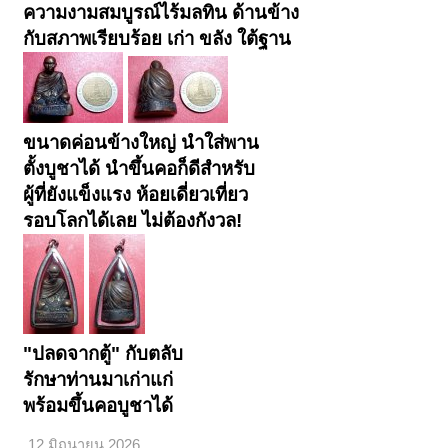
ความงามสมบูรณ์ไร้มลทิน ด้านข้าง
กับสภาพเรียบร้อย เก่า ขลัง ใต้ฐาน
ขนาดค่อนข้างใหญ่ นำใส่พาน
ตั้งบูชาได้ นำขึ้นคอก็ดีสำหรับ
ผู้ที่ยังแข็งแรง ห้อยเดี่ยวเที่ยว
รอบโลกได้เลย ไม่ต้องกังวล!
< ย้อนกลับ
1
←
→
4182
4183
4184
4185
4186
4201
ถัดไป >
"ปลดจากตู้" กับตลับ
รักษาท่านมาเก่าแก่
พร้อมขึ้นคอบูชาได้
12 มิถุนายน 2026