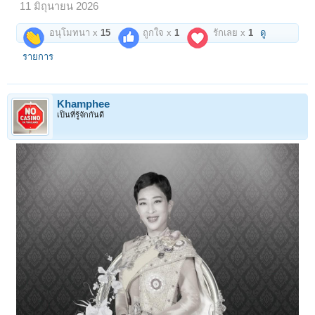
11 มิถุนายน 2026
รวมไปถึงสรรพวิชาทางจิต วิทยาการที่ศักดิ์สิทธิ์วิเศษอื่นๆ อันได้ร่ำเรียนจาก
"หลวงพ่อเงิน" แบบสายตรง!!!
อนุโมทนา x
15
ถูกใจ x
1
รักเลย x
1
ดู
เมื่อปกครอง "วัดท่าฬ่อ" ในปี 2437 วัดที่ทรุดโทรมไร้ผู้คนเหลียวแล แต่ด้วย
บารมีแก่กล้า และความมุ่งมั่นบวกกับวิทยาการยอดเยี่ยมหลายแขนง ทำให้
รายการ
"หลวงปู่ภู" สามารถพลิกฟื้นวัดที่เกือบจะร้างกลายเป็นวัดงดงาม พัฒนา
รุ่งเรือง ผู้คนเข้าวัดมากมาย
แม้แต่ สมเด็จพระมหาสมณเจ้า กรมพระยาวชิรญาณวโรรส เสด็จตรวจ
Khamphee
ราชการมณฑลสงฆ์ภาคเหนือ ในปี 2455 ได้ประทับแรมวัดท่าฬ่อ ยังทรง
เป็นที่รู้จักกันดี
ชมเชย "หลวงปู่ภู" มากมายและพระราชทานที่ฐานันดรสมณศักดิ์ ให้รับ
พระราชทานสัญญาบัตรจากพระบาทสมเด็จพระเจ้าอยู่หัว เป็น "พระครูธุระ
ศักดิ์เกียรติคุณ" เป็นพระครูพิเศษ
หลวงปู่ภูมีความเชี่ยวชาญด้านสร้างวัตถุมงคลครบถ้วนเนื้อหา ที่ขึ้นชื่อ
ลือชาสุดเป็น เหรียญหางแมลงป่องเนื้อตะกั่ว อื่นๆก็มี...
พระเนื้อผงดำ พิมพ์ปิดตา พิมพ์สมาธิ,ตะกรุดโทน มหาอุด,ผ้ายันต์,พระงา
แกะ,เหรียญใบมะยม, พระเนื้อผงพุทธคุณพิมพ์ต่างๆ...
ท่านเขียนผง ลบผง เสกผงเองด้วยเป็นคนมีวิชาฝีมือเชิงช่างสูง ลายมือสวย
ผงที่บรรจงเขียน-ลบ ทำตามตำราทุกกระบวนท่า และเสกเองตามขั้นตอนที่
ร่ำเรียน ไม่มั่นใจจะไม่มอบให้ลูกศิษย์และผู้รอรับเอาไปใช้บูชา
หนึ่งในพระเนื้อผงดำอันขึ้นชื่อลือชาของ "หลวงปู่ภู" ที่สร้างเป็น "พระปิด
ตา" พิมพ์กลีบบัว ฐานบัว มีความพิเศษด้วยการ "คลุกรัก-จุ่มรัก-ปิดทอง"
ครบถ้วนตามตำรา นำมอบให้ชมเป็นความรู้ดูเพลินว่าเป็นพระที่หายากอีก
หนึ่งพิมพ์ของท่าน