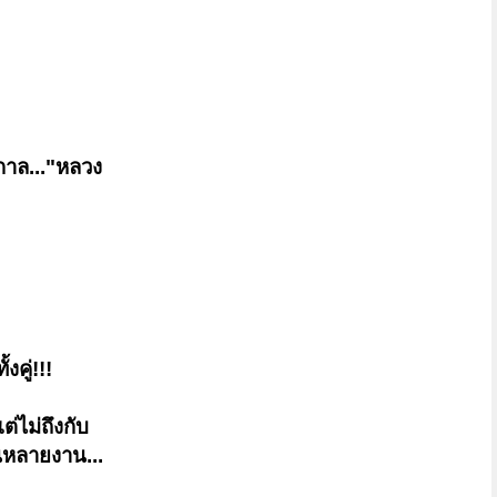
กาล..."หลวง
งคู่!!!
ต่ไม่ถึงกับ
หลายงาน...