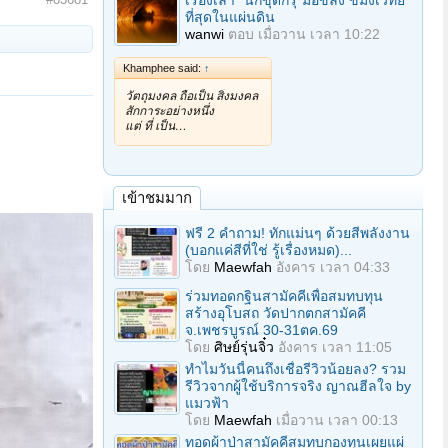
เรื่องเล่า "นักขุดกรุ"มือขลัง ขมังเวทย์
ที่สุดในแผ่นดิน
wanwi
ตอบ
เมื่อวาน เวลา 10:22
Khamphee said:
↑
วัตถุมงคล ถือเป็น สิ่งมงคล
สักการะอย่างหนึ่ง
แต่ ที่ เป็น…
เข้าชมมาก
ฟรี 2 คำถาม! ทักแม่นๆ ด้วยสีพลังงาน
(บอกแค่สีที่ใช่ รู้เรื่องหมด)...
โดย
Maewfah
อังคาร เวลา 04:33
ร่วมทอดกฐินสามัคคีเพื่อสมทบทุน
สร้างอุโบสถ วัดปากตกสามัคคี
จ.เพชรบูรณ์ 30-31ตค.69
โดย
ศิษย์รุ่นจิ๋ว
อังคาร เวลา 11:05
ทำไมวันนี้คนถึงเชื่อรีวิวน้อยลง? รวม
รีวิวจากผู้ใช้บริการจริง ญาณฮีลใจ by
แมวฟ้า
โดย
Maewfah
เมื่อวาน เวลา 00:13
ทอดผ้าป่าสามัคคีสมทบกองทุนเผยแผ่