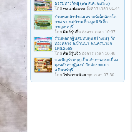
ธรรมทางวิทยุ (๑๒ ส.ค. ๒๕๖๙)
โดย
watsritawee
อังคาร เวลา 01:44
ร่วมทอดผ้าป่าสงเคราะห์เด็กด้อยโอ
กาศ รร.หมู่บ้านเด็ก-มูลนิธิเด็ก
กาญจนบุรี...
โดย
ศิษย์รุ่นจิ๋ว
อังคาร เวลา 10:37
ร่วมทอดกฐินสมทบทุนสร้างเมรุ วัด
ทองหลาง อ.บ้านนา จ.นครนายก
1พย.2569
โดย
ศิษย์รุ่นจิ๋ว
อังคาร เวลา 10:48
ขอเชิญร่วมบุญเป็นเจ้าภาพกระเบื้อง
มุงหลังคากุฏิสงฆ์ วัดล่องกะเบา
อ.อินทร์บุรี...
โดย
ไข่หวานน้อย
พุธ เวลา 07:30