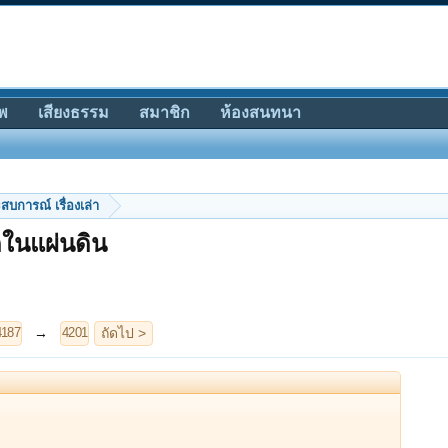
พ
เสียงธรรม
สมาชิก
ห้องสนทนา
สบการณ์ เรื่องเล่า
ุดในแผ่นดิน