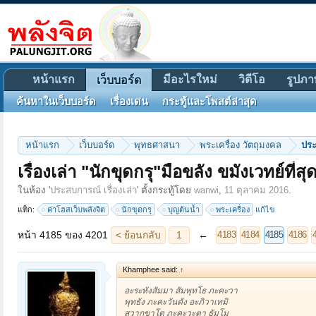
หน้าแรก
มีอะไรใหม่
วิดีโอ
รูปภา
เว็บบอร์ด
ค้นหาในเว็บบอร์ด
เรื่องเด่น
กระทู้และโพสต์ล่าสุด
หน้าแรก
เว็บบอร์ด
พุทธศาสนา
พระเครื่อง วัตถุมงคล
ประ
เรื่องเล่า "นักขุดกรุ"มือขลัง ขมังเวทย์ที่ส
หน้า 4185 ของ 4201
< ย้อนกลับ
1
←
→
ถัดไป >
4183
4184
4185
4186
4187
4201
ในห้อง '
ประสบการณ์ เรื่องเล่า
' ตั้งกระทู้โดย
wanwi
,
11 ตุลาคม 2016
.
แท็ก:
ค่าโฮสเว็บพลังจิต
นักขุดกรุ
บุญต้นน้ำ
พระเครื่อง
แก้ไข
Khamphee said:
↑
อะระหังสัมมา สัมพุทโธ ภะคะวา
พุทธัง ภะคะวันตัง อะภิวาเทมิ
สวากขาโต ภะคะวะตา ธัมโม