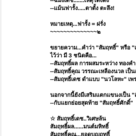
--ฉมังเดช.......เหตุโด่งดัง
--แม้นฟารั้ง.....ตาตั้ง ตะลึง!
หมายเหตุ...ฟารั้ง = ฝรั่ง
~~~~~~~~~~~~~~๒
ขยายความ...คำว่า "สัมฤทธิ์" หรือ "
ไว้ว่า มี 3 ชนิดคือ...
--สัมฤทธิ์ผล การผสมระหว่าง ทองคำ
--สัมฤทธิ์คุณ วรรณะเหลืองนวล เป็น
--สัมฤทธิ์เดช ดำแบบ "นวโลหะ" เพ
นอกจากนี้ยังมีเสริมแตกแขนงเป็น "สั
--กับแยกย่อยสุดท้าย "สัมฤทธิ์ศักดิ์"
☆ สัมฤทธิ์เดช..วิเศษล้น
สัมฤทธิ์ผล......มนต์มหิทธิ์
สัมฤทธิ์คุณ...ยอดบุญฤทธิ์