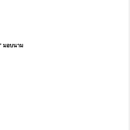
ิ์" มอบนาม