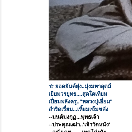
☆ ยอดยันต์ยุ่ง..มุ่งมหาอุตม์
เยี่ยมวรยุทธ....สุดใดเทียม
เปี่ยมพลังครู.."หลวงปู่เอี่ยม"
สำริดเรี่ยม...เหี้ยมเข้มขลัง
--มนต์มงกุฏ...พุทธเจ้า
--ประคุณเฒ่า..'เจ้าวัดหนัง'