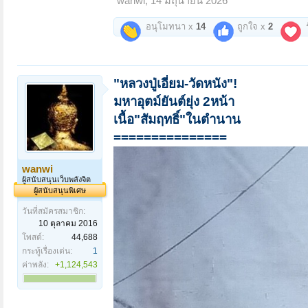
wanwi
,
14 มิถุนายน 2026
อนุโมทนา x
14
ถูกใจ x
2
ร
"หลวงปู่เอี่ยม-วัดหนัง"!
มหาอุตม์ยันต์ยุ่ง 2หน้า
เนื้อ"สัมฤทธิ์"ในตำนาน
===============
wanwi
ผู้สนับสนุนเว็บพลังจิต
ผู้สนับสนุนพิเศษ
วันที่สมัครสมาชิก:
10 ตุลาคม 2016
โพสต์:
44,688
กระทู้เรื่องเด่น:
1
ค่าพลัง:
+1,124,543