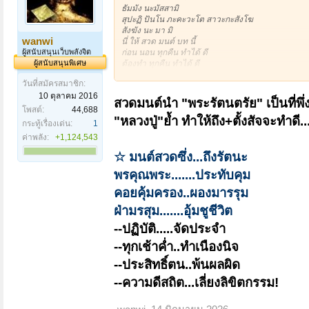
ธัมมัง นะมัสสามิ
สุปะฏิ ปันโน ภะคะวะโต สาวะกะสังโฆ
สังฆัง นะ มา มิ
wanwi
นี่ ให้ สวด มนต์ บท นี้
ผู้สนับสนุนเว็บพลังจิต
ก่อน นอน ทุกคืน ทำได้ ดี
ผู้สนับสนุนพิเศษ
ต้องทำ ทุกคืน ทำได้ ดี
ทำ ทุก คืน ได้ ดี
วันที่สมัครสมาชิก:
ทุกครั้ง ก็ ตั้ง สัจจะว่า จะทำดี
10 ตุลาคม 2016
วันนี้ เช้า เป็นต้นไป
สวดมนต์นำ "พระรัตนตรัย" เป็นที่พึ่
พรุ่ง นี้ เช้า จะทำ ดี เป็นคนดี
โพสต์:
44,688
"หลวงปู่"ย้ำ ทำให้ถึง+
ตั้งสัจจะทำดี..
นี่ ทำ ทุก วัน ได้ ดี
กระทู้เรื่องเด่น:
1
ค่าพลัง:
+1,124,543
(หลวงปู่โต๊ะ วัดประดู่ฉิมพลี)
☆ มนต์สวดซึ่ง...ถึงรัตนะ
พรคุณพระ.......ประทับคุม
คอยคุ้มครอง..ผองมารรุม
ฝ่ามรสุม.......อุ้มชูชีวิต
--ปฏิบัติ.....จัดประจำ
--ทุกเช้าค่ำ..ทำเนืองนิจ
--ประสิทธิ์ตน..พ้นผลผิด
--ความดีสถิต...เลี่ยงลิขิตกรรม!