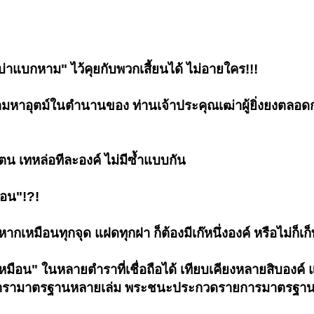
่บ่าแบกหาม" ไว้คุยกับพวกเสี้ยนได้ ไม่อายใคร!!!
ามหาอุตม์ในตำนานของ ท่านเจ้าประคุณเฒ่าผู้ยิ่งยงตลอด
น เทหล่อทีละองค์ ไม่มีซ้ำแบบกัน
ือน"!?!
ากเหมือนทุกจุด แฝดทุกฝา ก็ต้องมีเก๊หนึ่งองค์ หรือไม่ก็เก็ทั้
เหมือน" ในหลายตำราที่เชื่อถือได้ เทียบเคียงหลายสิบองค์ แ
แค่ตำรามาตรฐานหลายเล่ม พระชนะประกวดรายการมาตรฐาน