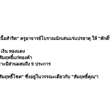
เนื้อสำริด" ครูอาจารย์โบราณนักเล่นแร่แปรธาตุ ให้ "ศักด
 เงิน ทองแดง
สัมฤทธิ์แก่ทองคำ
ราะมีส่วนผสมถึง 9 ประการ
มฤทธิ์โชค" ซึ่งอยู่ในวรรณะเดียวกับ "สัมฤทธิ์คุณ"!