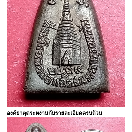
องค์ธาตุตระหง่านกับรายละเอียดครบถ้วน