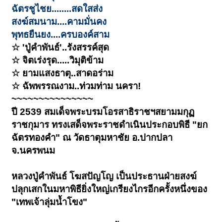
ฉัตรชูไชย........สดใสส่ง
สงฆ์สมนาม....คามมั่นคง
พุทธยืนยง....ครบองค์สาม
☆ 'ปู่คำพันธ์'..รังสรรค์สุด
☆ จิตเร่งรุด.....วิมุติข้าม
☆ ยามแสงธาตุ..สาดอร่าม
☆ ฉัพพรรณงาม..ท่วมท่าม นครา!
~~~~~~~~~~~~~~~
ปี 2539 สมเด็จพระบรมโอรสาธิราชฯสยามมกุฏ
ราชกุมาร ทรงเสด็จพระราชดำเนินประกอบพิธี "ยก
ฉัตรทองคำ" ณ วัดธาตุมหาชัย อ.ปากปลา
จ.นครพนม
หลวงปู่คำพันธ์ โฆสปัญโญ เป็นประธานฝ่ายสงฆ์
ปลุกเสกในมหาพิธียิ่งใหญ่เกรียงไกรอีกครั้งหนึ่งของ
"เทพเจ้าลุ่มน้ำโขง"