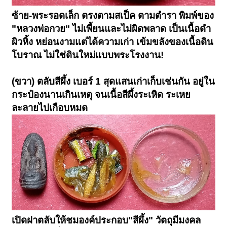
ซ้าย-พระรอดเล็ก ตรงตามสเป็ค ตามตำรา พิมพ์ของ
"หลวงพ่อกวย" ไม่เพี้ยนและไม่ผิดพลาด เป็นเนื้อดำ
ผิวหิ้ง หย่อนงามแต่ได้ความเก่า เข้มขลังของเนื้อดิน
โบราณ ไม่ใช่ดินใหม่แบบพระโรงงาน!
(ขวา) ตลับสีผึ้ง เบอร์ 1 สุดแสนเก่าเก็บเช่นกัน อยู่ใน
กระป๋องนานเกินเหตุ จนเนื้อสีผึ้งระเหิด ระเหย
ละลายไปเกือบหมด
เปิดฝาตลับให้ชมองค์ประกอบ"สีผึ้ง" วัตถุมีมงคล