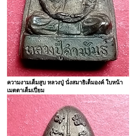
ความงามเต็มสูบ หลวงปู่ นั่งสมาธิเต็มองค์ ใบหน้า
เมตตาเต็มเปี่ยม