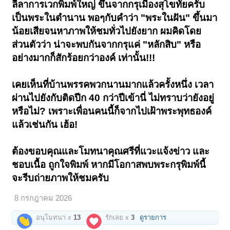
ลีลาการเวกพิมพ์ใหญ่ ขึ้นจากกรุเมืองสุโขทัยครับ
เป็นพระในตำนาน พอๆกับคำว่า "พระในฝัน" ขึ้นมา
น้อยเสียจนหาภาพให้ชมทั่วไปยังยาก ผมคิดโดย
ส่วนตัวว่า น่าจะพบกันจากกรุแค่ "หลักสิบ" หรือ
อย่างมากก็สักร้อยกว่าองค์ เท่านั้น!!!
เคยเห็นที่บ้านพรรคพวกนานมากแล้วครั้งหนึ่ง เวลา
ผ่านไปยังกับติดปีก 40 กว่าปีเข้านี่ ไม่ทราบว่ายังอยู่
หรือไม่? เพราะเพื่อนคนนี้ก็จากไปเฝ้าพระพุทธองค์
แล้วเช่นกัน เฮ้อ!
ต้องขอบคุณและโมทนาคุณศรีที่แวะแจ้งข่าว และ
ชอบเนื้อ ถูกใจพิมพ์ หากมีโอกาสพบพระกรุพิมพ์นี้
จะรีบถ่ายภาพให้ชมครับ
8 กรกฎาคม 2026
อนุโมทนา x
13
รักเลย x
3
ดูรายการ