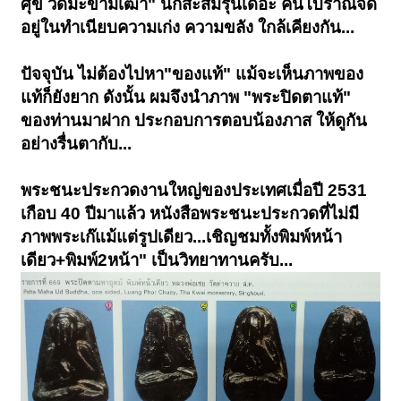
ศุข วัดมะขามเฒ่า" นักสะสมรุ่นเดอะ คนโบราณจัด
อยู่ในทำเนียบความเก่ง ความขลัง ใกล้เคียงกัน...
ปัจจุบัน ไม่ต้องไปหา"ของแท้" แม้จะเห็นภาพของ
แท้ก็ยังยาก ดังนั้น ผมจึงนำภาพ "พระปิดตาแท้"
ของท่านมาฝาก ประกอบการตอบน้องภาส ให้ดูกัน
อย่างรื่น
ตากับ...
พระชนะประกวดงานใหญ่ของประเทศเมื่อปี 2531
เกือบ 40 ปีมาแล้ว หนังสือพระชนะประกวดที่ไม่มี
ภาพพระเก๊แม้แต่รูปเดียว...เชิญชมทั้งพิมพ์หน้า
เดียว+พิมพ์2หน้า" เป็นวิทยาทานครับ...