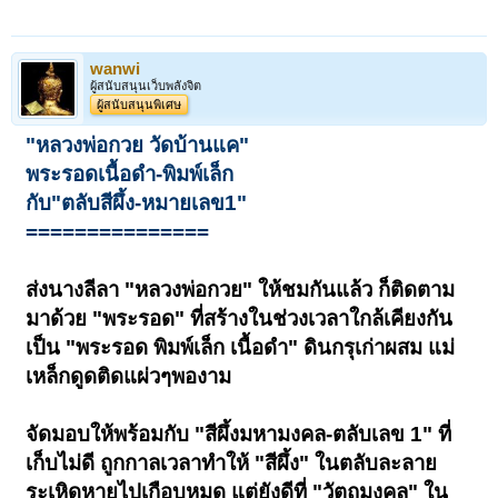
wanwi
ผู้สนับสนุนเว็บพลังจิต
ผู้สนับสนุนพิเศษ
"หลวงพ่อกวย วัดบ้านแค"
พระรอดเนื้อดำ-พิมพ์เล็ก
กับ"ตลับสีผึ้ง-หมายเลข1"
===============
ส่งนางลีลา "หลวงพ่อกวย" ให้ชมกันแล้ว ก็ติดตาม
มาด้วย "พระรอด" ที่สร้างในช่วงเวลาใกล้เคียงกัน
เป็น "พระรอด พิมพ์เล็ก เนื้อดำ" ดินกรุเก่าผสม แม่
เหล็กดูดติดแผ่วๆพองาม
จัดมอบให้พร้อมกับ "สีผึ้งมหามงคล-ตลับเลข 1" ที่
เก็บไม่ดี ถูกกาลเวลาทำให้ "สีผึ้ง" ในตลับละลาย
ระเหิดหายไปเกือบหมด แต่ยังดีที่ "วัตถุมงคล" ใน