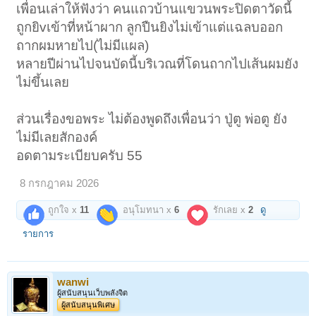
เพื่อนเล่าให้ฟังว่า คนแถวบ้านแขวนพระปิดตาวัดนี้
ถูกยิvเข้าที่หน้าผาก ลูกปืนยิงไม่เข้าแต่แฉลบออก
ถากผมหายไป(ไม่มีแผล)
หลายปีผ่านไปจนบัดนี้บริเวณที่โดนถากไปเส้นผมยัง
ไม่ขึ้นเลย
ส่วนเรื่องขอพระ ไม่ต้องพูดถึงเพื่อนว่า ปู่ตู พ่อตู ยัง
ไม่มีเลยสักองค์
อดตามระเบียบครับ 55
8 กรกฎาคม 2026
ถูกใจ x
11
อนุโมทนา x
6
รักเลย x
2
ดู
รายการ
wanwi
ผู้สนับสนุนเว็บพลังจิต
ผู้สนับสนุนพิเศษ