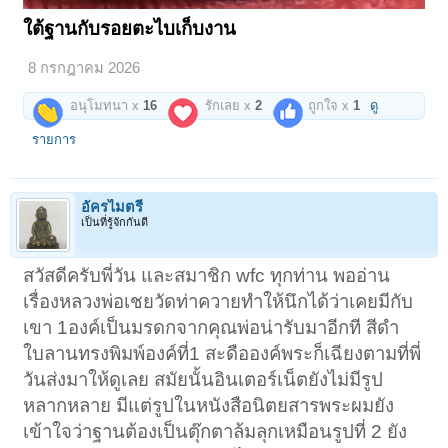
ใต้ฐานกับรอยตะไบเก็บงาน
8 กรกฎาคม 2026
อนุโมทนา x
16
รักเลย x
2
ถูกใจ x
1
ดู
รายการ
อัครไมตรี
เป็นที่รู้จักกันดี
สวัสดีครับพี่วัน และสมาชิก wfc ทุกท่าน พออ่าน
เรื่องหลวงพ่อเชยวัดท่าควายทำให้นึกได้ว่าเคยมีกับ
เขา 1องค์เป็นมรดกจากคุณพ่อน่ารับมาอีกที สีดำ
ใบลานทรงพิมพ์องค์ที่1 สะดือองค์พระก็เฉียงตามที่พี่
วันส่งมาให้ดูเลย สมัยนั้นอินเตอร์เน็ตยังไม่มีรูป
หลากหลาย มีแต่รูปในหนังสือนิตยสารพระผมยัง
เข้าใจว่าฐานต้องเป็นตุ๊กตาล้มลุกเหมือนรูปที่ 2 ยัง