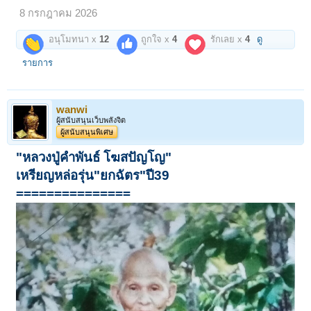
8 กรกฎาคม 2026
อนุโมทนา x
12
ถูกใจ x
4
รักเลย x
4
ดู
รายการ
wanwi
ผู้สนับสนุนเว็บพลังจิต
ผู้สนับสนุนพิเศษ
"หลวงปู่คำพันธ์ โฆสปัญโญ"
เหรียญหล่อรุ่น"ยกฉัตร"ปี39
===============