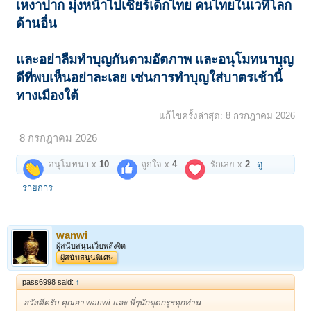
เหงาปาก มุ่ง
หน้าไปเชียร์เด็กไทย คนไทยในเวทีโลก
ด้านอื่น
และอย่าลืมทำบุญกันตามอัตภาพ และอนุโมทนาบุญ
ดีที่พบเห็นอย่าละเลย เช่นการทำบุญใส่บาตรเช้านี้
ทางเมืองใต้
แก้ไขครั้งล่าสุด:
8 กรกฎาคม 2026
8 กรกฎาคม 2026
อนุโมทนา x
10
ถูกใจ x
4
รักเลย x
2
ดู
รายการ
wanwi
ผู้สนับสนุนเว็บพลังจิต
ผู้สนับสนุนพิเศษ
pass6998 said:
↑
สวัสดีครับ คุณอา wanwi และ พี่ๆนักขุดกรุฯทุกท่าน