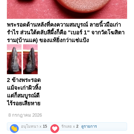
พระรอดด้านหลังที่คงความสมบูรณ์ ลายนิ้วมือเก่า
รำไร ส่วนใต้ตลับสีผึ้งก็คือ "เบอร์ 1" จากวัดโฆสิตา
ราม(บ้านแค) ของแท้ยิ่งกว่าแช่แป้ง
2 ข้างพระรอด
แม้จะเก่าผิวหิ้ง
แต่ก็สมบูรณ์ดี
ไร้รอยเสียหาย
8 กรกฎาคม 2026
อนุโมทนา x
15
รักเลย x
2
ดูรายการ