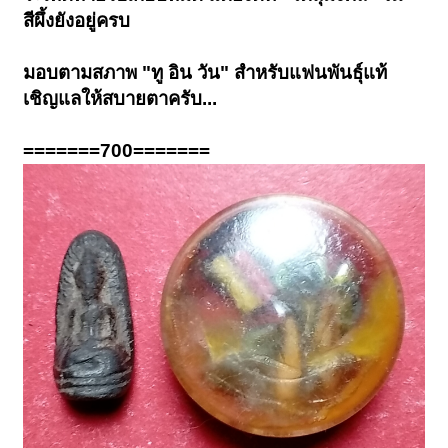
สีผึ้งยังอยู่ครบ
มอบตามสภาพ "ทู อิน วัน" สำหรับแฟนพันธุ์แท้
เชิญแลให้สบายตาครับ...
=======700=======