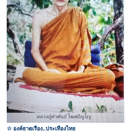
☆ องค์ธาตุเรือง..ประเทืองไทย