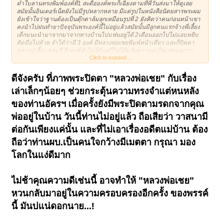
ดำใบลานทรงพิมพ์องค์ที่1 สะดือองค์พระก็เฉียงตามที่พี่วันส่งมาให้ดูเลย
สมัยนั้นอินเตอร์เน็ตยังไม่มีรูปหลากหลาย มีแต่รูปในหนังสือนิตยสารพระผม
ยังเข้าใจว่าฐานต้องเป็นตุ๊กตาล้มลุกเหมือนรูปที่ 2 ยังคิดว่าคนก่อนหน้าเขา
คงนำไปฝนทำยาปัจจุบันพระองค์นี้ไม่อยู่แล้วสมัยนั้นมีลูกคนแรกจ้างพี่เลี้ยง
เด็กแนะนำมาจากมาจากทางบ้านไปแฟนอยู่ได้ 2เดือนออกไปไม่แอบหยิบ
ติดมือไปด้วย จำได้ว่ามี 3 องค์ มีหลวงพ่อเชยพิมพ์หน้าเดียว และก็ปิดตา
หลวงปู่เฮี้ยง ชลบุรี อีกองค์จำไม่ได้แต่ก็ไม่ได้แจ้งความอะไรแฟนบอกว่า
Click to expand...
คงจะไม่มีเงินน่าจะเอาไปขายผมก็ว่าตามแฟน ผ่านมานานจนลืมแล้วก็ไม่
เคยเห็นพระองค์ที่ 2 ผ่านตาอีกเลยครับ
ดีจังครับ ที่ภาพพระปิดตา "หลวงพ่อเชย" กับเรื่อง
เล่าเล็กๆน้อยๆ ช่วยกระตุ้นความทรงจำแต่หนหลัง
ของท่านอัครฯ เมื่อครั้งยังมีพระปิดตามรดกจากคุณ
พ่ออยู่ในบ้าน วันนี้ท่านไม่อยู่แล้ว ถือเสียว่า วาสนามี
ต่อกันเพียงแค่นั้น และที่ไม่เอาเรื่องอดีตแม่บ้าน ต้อง
ถือว่าท่านผบ.เป็นคนใจกว้างมีเมตตา กรุณา มอง
โลกในแง่ดีมาก
ไม่ช้าคุณความดีเช่นนี้ อาจทำให้ "หลวงพ่อเชย"
หวนกลับมาอยู่ในความครอบครองอีกครั้ง ของพรรค์
นี้ มันบ่แน่ดอกนาย...!