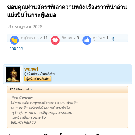
ขอบคุณท่านอัครฯที่เล่าความหลัง เรื่องราวที่น่าอ่าน
แบ่งปันในกระทู้เสมอ
8 กรกฎาคม 2026
อนุโมทนา x
12
รักเลย x
3
ถูกใจ x
1
ดู
รายการ
wanwi
ผู้สนับสนุนเว็บพลังจิต
ผู้สนับสนุนพิเศษ
ศรีอุบล๑ said:
↑
เรียน พี่ wanwi
ได้รับพระลีลาพญาหงส์ ทรงการเวก แล้วครับ
งดงามครับ แต่ผมยังไม่เคยเห็นองค์จริง
กรุใหญ่โบราณ น่าจะมีพุทธคุณทางเมตตา
และด้านอื่นครบนะครับ
ขอบพระคุณครับ