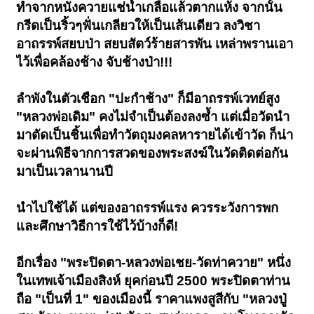
ทำจากหนังควายแช่น้ำเกลือแล้วตากแห้ง จากนั้น
กรีดเป็นริ้วๆฟั่นเกลียวให้เป็นเส้นเดียว ลงวิชา
อาถรรพ์สยบป่า สยบสัตว์ร้ายสารพัน เหล่าพรานเอา
ไว้เพื่อคล้องช้าง จับช้างป่า!!!
ลำพังในตัวเชือก "ปะกำช้าง" ก็มีอาถรรพ์เวทย์สูง
"หลวงพ่อเดิม" คงไม่จำเป็นต้องลงซ้ำ แต่เมื่อวัดนำ
มาตัดเป็นชิ้นเพื่อทำวัตถุมงคลหารายได้เข้าวัด ก็น่า
จะผ่านพิธีจากการสวดของพระสงฆ์ในวัดติดต่อกัน
มาเป็นเวลานานปี
นำไปใช้ได้ แต่ของอาถรรพ์แรง ควรระวังการพก
และศึกษาวิธีการใช้ไว้บ้างก็ดี!
อีกเรื่อง "พระปิดตา-หลวงพ่อเชย-วัดท่าควาย" หนึ่ง
ในเทพเจ้าเมืองสิงห์ ยุคก่อนปี 2500 พระปิดตาท่าน
ถือ "เป็นที่ 1" ของเมืองนี้ ราคาแพงสูสีกับ "หลวงปู่