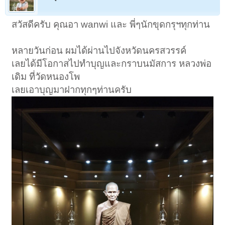
สวัสดีครับ คุณอา wanwi และ พี่ๆนักขุดกรุฯทุกท่าน
หลายวันก่อน ผมได้ผ่านไปจังหวัดนครสวรรค์
เลยได้มีโอกาสไปทำบุญและกราบนมัสการ หลวงพ่อ
เดิม ที่วัดหนองโพ
เลยเอาบุญมาฝากทุกๆท่านครับ