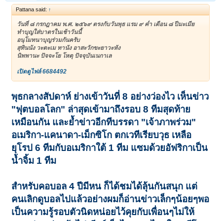
Pattana said:
↑
วันที่ ๘ กรกฎาคม พ.ศ. ๒๕๖๙ ตรงกับวันพุธ แรม ๙ ค่ำ เดือน ๘ ปีมะเมีย
ทำบุญใส่บาตรในเช้าวันนี้
อนุโมทนาบุญร่วมกันครับ
สุทินนัง วะตะเม ทานัง อาสะวักขะยาวะหัง
นิพพานะ ปัจจะโย โหตุ ปัจจุบันเนกาเล
เปิดดูไฟล์ 6684492
พุธกลางสัปดาห์ ย่างเข้าวันที่ 8 อย่างว่องไว เห็นข่าว
"ฟุตบอลโลก" ล่าสุดเข้ามาถึงรอบ 8 ทีมสุดท้าย
เหมือนกัน และย้ำข่าวอีกทีบรรดา "เจ้าภาพร่วม"
อเมริกา-แคนาดา-เม็กซิโก ตกเวทีเรียบวุธ เหลือ
ยุโรป 6 ทีมกับอเมริกาใต้ 1 ทีม แซมด้วยอัฟริกาเป็น
น้ำจิ้ม 1 ทีม
สำหรับคอบอล 4 ปีมีหน ก็ได้ชมได้ลุ้นกันสนุก แต่
คนเลิกดูบอลไปแล้วอย่างผมก็อ่านข่าวเล็กๆน้อยๆพอ
เป็นความรู้รอบตัวนิดหน่อยไว้คุยกับเพื่อนๆไม่ให้