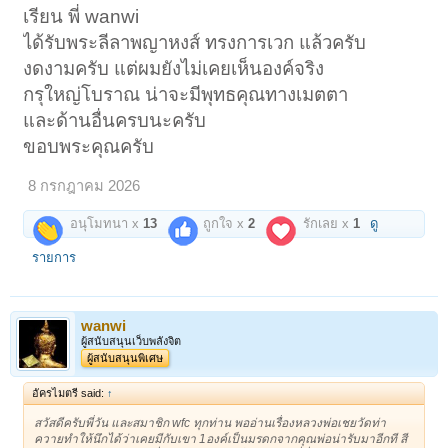
เรียน พี่ wanwi
ได้รับพระลีลาพญาหงส์ ทรงการเวก แล้วครับ
งดงามครับ แต่ผมยังไม่เคยเห็นองค์จริง
กรุใหญ่โบราณ น่าจะมีพุทธคุณทางเมตตา
และด้านอื่นครบนะครับ
ขอบพระคุณครับ
8 กรกฎาคม 2026
อนุโมทนา x
13
ถูกใจ x
2
รักเลย x
1
ดู
รายการ
wanwi
ผู้สนับสนุนเว็บพลังจิต
ผู้สนับสนุนพิเศษ
อัครไมตรี said:
↑
สวัสดีครับพี่วัน และสมาชิก wfc ทุกท่าน พออ่านเรื่องหลวงพ่อเชยวัดท่า
ควายทำให้นึกได้ว่าเคยมีกับเขา 1องค์เป็นมรดกจากคุณพ่อน่ารับมาอีกที สี