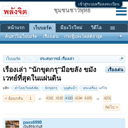
เข้าสู่ระบบหรือลงทะเบียน
ชุมชนชาวพุทธ
หน้าแรก
มีอะไรใหม่
วิดีโอ
เว็บบอร์ด
ค้นหาในเว็บบอร์ด
เรื่องเด่น
กระทู้และโพสต์ล่าสุด
เว็บบอร์ด
...
ประสบการณ์ เรื่องเล่า
เรื่องเล่า "นักขุดกรุ"มือขลัง ขมัง
เรื่องเด่น
< ย้อนกลับ
1
←
→
4191
4192
4193
4194
4195
4201
เวทย์ที่สุดในแผ่นดิน
ถัดไป >
แท็ก:
ค่าโฮสเว็บพลังจิต
นักขุดกรุ
บุญต้นน้ำ
พระเครื่อง
แก้ไข
pass6998
เป็นที่รู้จักกันดี