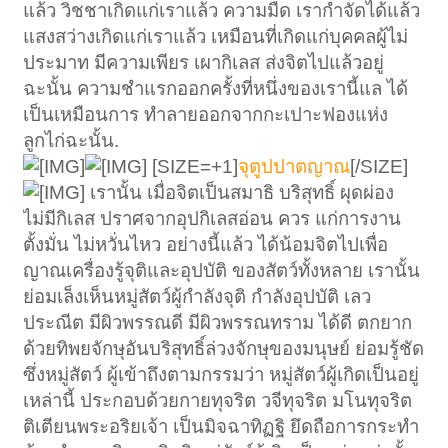
แล้ว วิชชาเกิดแก่เราแล้ว ความมืด เรากำจัดได้แล้ว
แสงสว่างเกิดแก่เราแล้ว เหมือนที่เกิดแก่บุคคลผู้ไม่
ประมาท มีความเพียร เผากิเลส ส่งจิตไปแล้วอยู่
ฉะนั้น ความชำแรกออกครั้งที่หนึ่งของเรานี้แล ได้
เป็นเหมือนการ ทำลายออกจากกะเปาะฟองแห่ง
ลูกไก่ฉะนั้น.
[SIZE=+1]
จุตูปปาตญาณ
[/SIZE]
เรานั้น เมื่อจิตเป็นสมาธิ บริสุทธิ์ ผุดผ่อง
ไม่มีกิเลส ปราศจากอุปกิเลสอ่อน ควร แก่การงาน
ตั้งมั่น ไม่หวั่นไหว อย่างนี้แล้ว ได้น้อมจิตไปเพื่อ
ญาณเครื่องรู้จุติและอุปบัติ ของสัตว์ทั้งหลาย เรานั้น
ย่อมเล็งเห็นหมู่สัตว์ผู้กำลังจุติ กำลังอุปบัติ เลว
ประณีต มีผิวพรรณดี มีผิวพรรณทราม ได้ดี ตกยาก
ด้วยทิพยจักษุอันบริสุทธิ์ล่วงจักษุของมนุษย์ ย่อมรู้ชัด
ซึ่งหมู่สัตว์ ผู้เข้าถึงตามกรรมว่า หมู่สัตว์ผู้เกิดเป็นอยู่
เหล่านี้ ประกอบด้วยกายทุจริต วจีทุจริต มโนทุจริต
ติเตียนพระอริยเจ้า เป็นมิจฉาทิฏฐิ ยึดถือการกระทำ