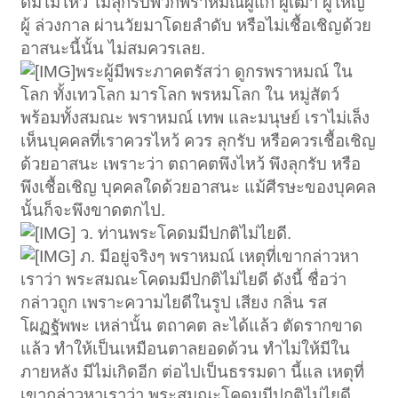
ดมไม่ไหว้ ไม่ลุกรับพวกพราหมณ์ผู้แก่ ผู้เฒ่า ผู้ใหญ่
ผู้ ล่วงกาล ผ่านวัยมาโดยลำดับ หรือไม่เชื้อเชิญด้วย
อาสนะนี้นั้น ไม่สมควรเลย.
พระผู้มีพระภาคตรัสว่า ดูกรพราหมณ์ ใน
โลก ทั้งเทวโลก มารโลก พรหมโลก ใน หมู่สัตว์
พร้อมทั้งสมณะ พราหมณ์ เทพ และมนุษย์ เราไม่เล็ง
เห็นบุคคลที่เราควรไหว้ ควร ลุกรับ หรือควรเชื้อเชิญ
ด้วยอาสนะ เพราะว่า ตถาคตพึงไหว้ พึงลุกรับ หรือ
พึงเชื้อเชิญ บุคคลใดด้วยอาสนะ แม้ศีรษะของบุคคล
นั้นก็จะพึงขาดตกไป.
ว. ท่านพระโคดมมีปกติไม่ไยดี.
ภ. มีอยู่จริงๆ พราหมณ์ เหตุที่เขากล่าวหา
เราว่า พระสมณะโคดมมีปกติไม่ไยดี ดังนี้ ชื่อว่า
กล่าวถูก เพราะความไยดีในรูป เสียง กลิ่น รส
โผฏฐัพพะ เหล่านั้น ตถาคต ละได้แล้ว ตัดรากขาด
แล้ว ทำให้เป็นเหมือนตาลยอดด้วน ทำไม่ให้มีใน
ภายหลัง มีไม่เกิดอีก ต่อไปเป็นธรรมดา นี้แล เหตุที่
เขากล่าวหาเราว่า พระสมณะโคดมมีปกติไม่ไยดี