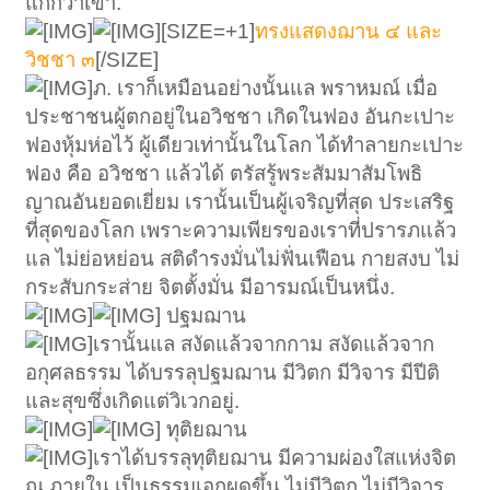
แก่กว่าเขา.
[SIZE=+1]
ทรงแสดงฌาน ๔ และ
วิชชา ๓
[/SIZE]
ภ. เราก็เหมือนอย่างนั้นแล พราหมณ์ เมื่อ
ประชาชนผู้ตกอยู่ในอวิชชา เกิดในฟอง อันกะเปาะ
ฟองหุ้มห่อไว้ ผู้เดียวเท่านั้นในโลก ได้ทำลายกะเปาะ
ฟอง คือ อวิชชา แล้วได้ ตรัสรู้พระสัมมาสัมโพธิ
ญาณอันยอดเยี่ยม เรานั้นเป็นผู้เจริญที่สุด ประเสริฐ
ที่สุดของโลก เพราะความเพียรของเราที่ปรารภแล้ว
แล ไม่ย่อหย่อน สติดำรงมั่นไม่ฟั่นเฟือน กายสงบ ไม่
กระสับกระส่าย จิตตั้งมั่น มีอารมณ์เป็นหนึ่ง.
ปฐมฌาน
เรานั้นแล สงัดแล้วจากกาม สงัดแล้วจาก
อกุศลธรรม ได้บรรลุปฐมฌาน มีวิตก มีวิจาร มีปีติ
และสุขซึ่งเกิดแต่วิเวกอยู่.
ทุติยฌาน
เราได้บรรลุทุติยฌาน มีความผ่องใสแห่งจิต
ณ ภายใน เป็นธรรมเอกผุดขึ้น ไม่มีวิตก ไม่มีวิจาร