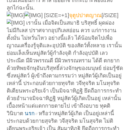
เป็นเหมือนการ ทำลายออกจากกะเปาะฟองแห่ง
ลูกไก่ฉะนั้น.
[SIZE=+1]
จุตูปปาตญาณ
[/SIZE]
เรานั้น เมื่อจิตเป็นสมาธิ บริสุทธิ์ ผุดผ่อง
ไม่มีกิเลส ปราศจากอุปกิเลสอ่อน ควร แก่การงาน
ตั้งมั่น ไม่หวั่นไหว อย่างนี้แล้ว ได้น้อมจิตไปเพื่อ
ญาณเครื่องรู้จุติและอุปบัติ ของสัตว์ทั้งหลาย เรานั้น
ย่อมเล็งเห็นหมู่สัตว์ผู้กำลังจุติ กำลังอุปบัติ เลว
ประณีต มีผิวพรรณดี มีผิวพรรณทราม ได้ดี ตกยาก
ด้วยทิพยจักษุอันบริสุทธิ์ล่วงจักษุของมนุษย์ ย่อมรู้ชัด
ซึ่งหมู่สัตว์ ผู้เข้าถึงตามกรรมว่า หมู่สัตว์ผู้เกิดเป็นอยู่
เหล่านี้ ประกอบด้วยกายทุจริต วจีทุจริต มโนทุจริต
ติเตียนพระอริยเจ้า เป็นมิจฉาทิฏฐิ ยึดถือการกระทำ
ด้วยอำนาจมิจฉาทิฏฐิ หมู่สัตว์ผู้เกิดเป็นอยู่ เหล่านั้น
เบื้องหน้าแต่แตกกายตายไป เข้าถึงอบาย ทุคติ
วินิบาต
นรก
หรือว่าหมู่สัตว์ผู้เกิด เป็นอยู่เหล่านี้
ประกอบด้วยกายสุจริต วจีสุจริต มโนสุจริต ไม่ติ
เตียนพระอริยเจ้า เป็น สัมมาทิฏฐิ ยึดถือการกระทำ