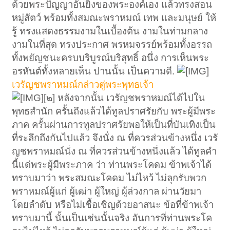
ด้วยพระปัญญาอันยิ่งของพระองค์เอง แล้วทรงสอน
หมู่สัตว์ พร้อมทั้งสมณะพราหมณ์ เทพ และมนุษย์ ให้
รู้ ทรงแสดงธรรมงามในเบื้องต้น งามในท่ามกลาง
งามในที่สุด ทรงประกาศ พรหมจรรย์พร้อมทั้งอรรถ
ทั้งพยัญชนะครบบริบูรณ์บริสุทธิ์ อนึ่ง การเห็นพระ
อรหันต์ทั้งหลายเห็น ปานนั้น เป็นความดี.
เวรัญชพราหมณ์กล่าวตู่พระพุทธเจ้า
[๒] หลังจากนั้น เวรัญชพราหมณ์ได้ไปใน
พุทธสำนัก ครั้นถึงแล้วได้ทูลปราศรัยกับ พระผู้มีพระ
ภาค ครั้นผ่านการทูลปราศรัยพอให้เป็นที่บันเทิงเป็น
ที่ระลึกถึงกันไปแล้ว จึงนั่ง ณ ที่ควรส่วนข้างหนึ่ง เวรั
ญชพราหมณ์นั่ง ณ ที่ควรส่วนข้างหนึ่งแล้ว ได้ทูลคำ
นี้แด่พระผู้มีพระภาค ว่า ท่านพระโคดม ข้าพเจ้าได้
ทราบมาว่า พระสมณะโคดม ไม่ไหว้ ไม่ลุกรับพวก
พราหมณ์ผู้แก่ ผู้เฒ่า ผู้ใหญ่ ผู้ล่วงกาล ผ่านวัยมา
โดยลำดับ หรือไม่เชื้อเชิญด้วยอาสนะ ข้อที่ข้าพเจ้า
ทราบมานี้ นั้นเป็นเช่นนั้นจริง อันการที่ท่านพระโค