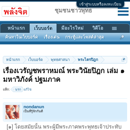
เข้าสู่ระบบหรือลงทะเบียน
ชุมชนชาวพุทธ
หน้าแรก
มีอะไรใหม่
วิดีโอ
เว็บบอร์ด
ค้นหาในเว็บบอร์ด
เรื่องเด่น
กระทู้และโพสต์ล่าสุด
หน้าแรก
เว็บบอร์ด
พุทธศาสนา
พระไตรปิฎก
เรื่องเวรัญชพราหมณ์ พระวินัยปิฎก เล่ม ๑
มหาวิภังค์ ปฐมภาค
แท็ก:
นรก
แก้ไข
nondanun
เป็นที่รู้จักกันดี
[๑] โดยสมัยนั้น พระผู้มีพระภาคพระพุทธเจ้าประทับ