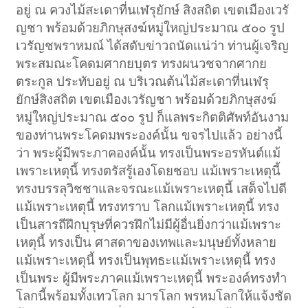
อยู่ ณ ควงไม้สะเดาที่นเฬรุยักษ์ สิงสถิต เขตเมืองเวรั
ญชา พร้อมด้วยภิกษุสงฆ์หมู่ใหญ่ประมาณ ๕๐๐ รูป
เวรัญชพราหมณ์ ได้สดับข่าวถนัดแน่ว่า ท่านผู้เจริญ
พระสมณะโคดมศากยบุตร ทรงผนวชจากศากย
ตระกูล ประทับอยู่ ณ บริเวณต้นไม้สะเดาที่นเฬรุ
ยักษ์สิงสถิต เขตเมืองเวรัญชา พร้อมด้วยภิกษุสงฆ์
หมู่ใหญ่ประมาณ ๕๐๐ รูป ก็แลพระกิตติศัพท์อันงาม
ของท่านพระโคดมพระองค์นั้น ขจรไปแล้ว อย่างนี้
ว่า พระผู้มีพระภาคองค์นั้น ทรงเป็นพระอรหันต์แม้
เพราะเหตุนี้ ทรงตรัสรู้เองโดยชอบ แม้เพราะเหตุนี้
ทรงบรรลุวิชชาและจรณะแม้เพราะเหตุนี้ เสด็จไปดี
แม้เพราะเหตุนี้ ทรงทราบ โลกแม้เพราะเหตุนี้ ทรง
เป็นสารถีฝึกบุรุษที่ควรฝึกไม่มีผู้อื่นยิ่งกว่าแม้เพราะ
เหตุนี้ ทรงเป็น ศาสดาของเทพและมนุษย์ทั้งหลาย
แม้เพราะเหตุนี้ ทรงเป็นพุทธะแม้เพราะเหตุนี้ ทรง
เป็นพระ ผู้มีพระภาคแม้เพราะเหตุนี้ พระองค์ทรงทำ
โลกนี้พร้อมทั้งเทวโลก มารโลก พรหมโลกให้แจ้งชัด