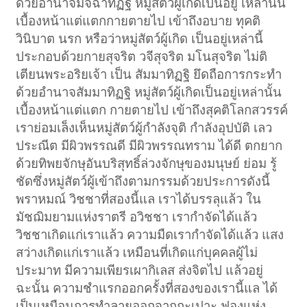
ด้วยอำนาจมิจฉาทิฏฐิ หมู่สัตว์ผู้เกิดเป็นอยู่ เหล่านั้น
เบื้องหน้าแต่แตกกายตายไป เข้าถึงอบาย ทุคติ
วินิบาต นรก หรือว่าหมู่สัตว์ผู้เกิด เป็นอยู่เหล่านี้
ประกอบด้วยกายสุจริต วจีสุจริต มโนสุจริต ไม่ติ
เตียนพระอริยเจ้า เป็น สัมมาทิฏฐิ ยึดถือการกระทำ
ด้วยอำนาจสัมมาทิฏฐิ หมู่สัตว์ผู้เกิดเป็นอยู่เหล่านั้น
เบื้องหน้าแต่แตก กายตายไป เข้าถึงสุคติโลกสวรรค์
เราย่อมเล็งเห็นหมู่สัตว์ผู้กำลังจุติ กำลังอุปบัติ เลว
ประณีต มีผิวพรรณดี มีผิวพรรณทราม ได้ดี ตกยาก
ด้วยทิพยจักษุอันบริสุทธิ์ล่วงจักษุของมนุษย์ ย่อม รู้
ชัดซึ่งหมู่สัตว์ผู้เข้าถึงตามกรรมด้วยประการดังนี้
พราหมณ์ วิชชาที่สองนี้แล เราได้บรรลุแล้ว ใน
มัชฌิมยามแห่งราตรี อวิชชา เรากำจัดได้แล้ว
วิชชาเกิดแก่เราแล้ว ความมืดเรากำจัดได้แล้ว แสง
สว่างเกิดแก่เราแล้ว เหมือนที่เกิดแก่บุคคลผู้ไม่
ประมาท มีความเพียรเผากิเลส ส่งจิตไป แล้วอยู่
ฉะนั้น ความชำแรกออกครั้งที่สองของเรานี้แล ได้
เป็นเหมือนการทำลายออกจากกะเปาะ ฟองแห่ง