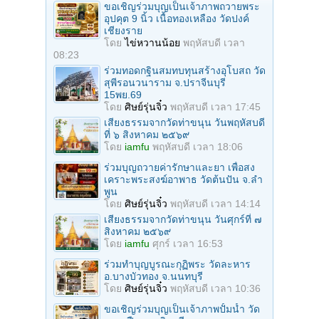
ขอเชิญร่วมบุญเป็นเจ้าภาพถวายพระ
อุปคุต 9 นิ้ว เนื้อทองเหลือง วัดปงค์
เชียงราย
โดย
ไข่หวานน้อย
พฤหัสบดี เวลา
08:23
ร่วมทอดกฐินสมทบทุนสร้างอุโบสถ วัด
สุพีรอนวนาราม จ.ปราจีนบุรี
15พย.69
โดย
ศิษย์รุ่นจิ๋ว
พฤหัสบดี เวลา 17:45
เสียงธรรมจากวัดท่าขนุน วันพฤหัสบดี
ที่ ๖ สิงหาคม ๒๕๖๙
โดย
iamfu
พฤหัสบดี เวลา 18:06
ร่วมบุญถวายค่ารักษาและยา เพื่อสง
เคราะพระสงฆ์อาพาธ วัดต้นปัน จ.ลํา
พูน
โดย
ศิษย์รุ่นจิ๋ว
พฤหัสบดี เวลา 14:14
เสียงธรรมจากวัดท่าขนุน วันศุกร์ที่ ๗
สิงหาคม ๒๕๖๙
โดย
iamfu
ศุกร์ เวลา 16:53
ร่วมทําบุญบูรณะกุฏิพระ วัดละหาร
อ.บางบัวทอง จ.นนทบุรี
โดย
ศิษย์รุ่นจิ๋ว
พฤหัสบดี เวลา 10:36
ขอเชิญร่วมบุญเป็นเจ้าภาพปั้มน้ำ วัด