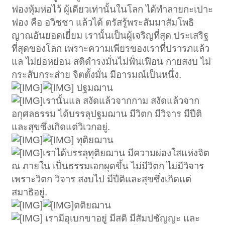
ฟองหุ้มห่อไว้ ผู้เดียวเท่านั้นในโลก ได้ทำลายกะเปาะ
ฟอง คือ อวิชชา แล้วได้ ตรัสรู้พระสัมมาสัมโพธิ
ญาณอันยอดเยี่ยม เรานั้นเป็นผู้เจริญที่สุด ประเสริฐ
ที่สุดของโลก เพราะความเพียรของเราที่ปรารภแล้ว
แล ไม่ย่อหย่อน สติดำรงมั่นไม่ฟั่นเฟือน กายสงบ ไม่
กระสับกระส่าย จิตตั้งมั่น มีอารมณ์เป็นหนึ่ง.
ปฐมฌาน
เรานั้นแล สงัดแล้วจากกาม สงัดแล้วจาก
อกุศลธรรม ได้บรรลุปฐมฌาน มีวิตก มีวิจาร มีปีติ
และสุขซึ่งเกิดแต่วิเวกอยู่.
ทุติยฌาน
เราได้บรรลุทุติยฌาน มีความผ่องใสแห่งจิต
ณ ภายใน เป็นธรรมเอกผุดขึ้น ไม่มีวิตก ไม่มีวิจาร
เพราะวิตก วิจาร สงบไป มีปีติและสุขซึ่งเกิดแต่
สมาธิอยู่.
ตติยฌาน
เรามีอุเบกขาอยู่ มีสติ มีสัมปชัญญะ และ