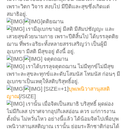
เพราะวิตก วิจาร สงบไป มีปีติและสุขซึ่งเกิดแต่
สมาธิอยู่.
ตติยฌาน
เรามีอุเบกขาอยู่ มีสติ มีสัมปชัญญะ และ
เสวยสุขด้วยนามกาย เพราะปีติสิ้นไป ได้บรรลุตติย
ฌาน ที่พระอริยะทั้งหลายสรรเสริญว่า เป็นผู้มี
อุเบกขา มีสติ มีสุขอยู่ ดังนี้ อยู่.
จตุตถฌาน
เราได้บรรลุจตุตถฌาน ไม่มีทุกข์ไม่มีสุข
เพราะละสุขละทุกข์และดับโสมนัส โทมนัส ก่อนๆ มี
อุเบกขาเป็นเหตุให้สติบริสุทธิ์อยู่.
[SIZE=+1]
บุพเพนิวาสานุสสติ
ญาณ
[/SIZE]
เรานั้น เมื่อจิตเป็นสมาธิ บริสุทธิ์ ผุดผ่อง
ไม่มีกิเลส ปราศจากอุปกิเลสอ่อน ควร แก่การงาน
ตั้งมั่น ไม่หวั่นไหว อย่างนี้แล้ว ได้น้อมจิตไปเพื่อบุพ
เพนิวาสานุสสติญาณ เรานั้น ย่อมระลึกชาติก่อนได้