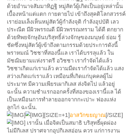
ด้วยอำนาจสัมมาทิฏฐิ หมู่สัตว์ผู้เกิดเป็นอยู่เหล่านั้น
เบื้องหน้าแต่แตก กายตายไป เข้าถึงสุคติโลกสวรรค์
เราย่อมเล็งเห็นหมู่สัตว์ผู้กำลังจุติ กำลังอุปบัติ เลว
ประณีต มีผิวพรรณดี มีผิวพรรณทราม ได้ดี ตกยาก
ด้วยทิพยจักษุอันบริสุทธิ์ล่วงจักษุของมนุษย์ ย่อม รู้
ชัดซึ่งหมู่สัตว์ผู้เข้าถึงตามกรรมด้วยประการดังนี้
พราหมณ์ วิชชาที่สองนี้แล เราได้บรรลุแล้ว ใน
มัชฌิมยามแห่งราตรี อวิชชา เรากำจัดได้แล้ว
วิชชาเกิดแก่เราแล้ว ความมืดเรากำจัดได้แล้ว แสง
สว่างเกิดแก่เราแล้ว เหมือนที่เกิดแก่บุคคลผู้ไม่
ประมาท มีความเพียรเผากิเลส ส่งจิตไป แล้วอยู่
ฉะนั้น ความชำแรกออกครั้งที่สองของเรานี้แล ได้
เป็นเหมือนการทำลายออกจากกะเปาะ ฟองแห่ง
ลูกไก่ ฉะนั้น.
[SIZE=+1]
อาสวักขยญาณ
[/SIZE]
เรานั้น เมื่อจิตเป็นสมาธิ บริสุทธิ์ผุดผ่อง
ไม่มีกิเลส ปราศจากอุปกิเลสอ่อน ควร แก่การงาน