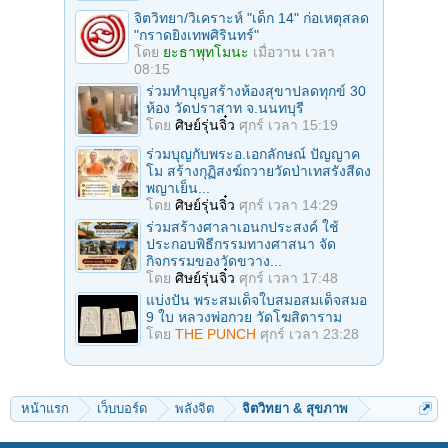
จิตวิทยา/วิเคราะห์ "เด็ก 14" ก่อเหตุสลด
"กราดยิงเทพศิรินทร์"
โดย
ยะธาพุทโมนะ
เมื่อวาน เวลา
08:15
ร่วมทําบุญสร้างห้องสุขาปลดทุกข์ 30
ห้อง วัดปราสาท จ.นนทบุรี
โดย
ศิษย์รุ่นจิ๋ว
ศุกร์ เวลา 15:19
ร่วมบุญกับพระอ.เอกลักษณ์ ปัญญาค
โม สร้างกุฏิสงฆ์ถวายวัดป่าเทสรังสีดง
พญาเย็น...
โดย
ศิษย์รุ่นจิ๋ว
ศุกร์ เวลา 14:29
ร่วมสร้างศาลาเอนกประสงค์ ใช้
ประกอบพิธีกรรมทางศาสนา จัด
กิจกรรมของวัดขวาง...
โดย
ศิษย์รุ่นจิ๋ว
ศุกร์ เวลา 17:48
แบ่งปัน พระสมเด็จใบสมอสมเด็จสมอ
9 ใบ หลวงพ่อกวย วัดโฆสิตาราม
โดย
THE PUNCH
ศุกร์ เวลา 23:28
หน้าแรก
เว็บบอร์ด
พลังจิต
จิตวิทยา & สุขภาพ