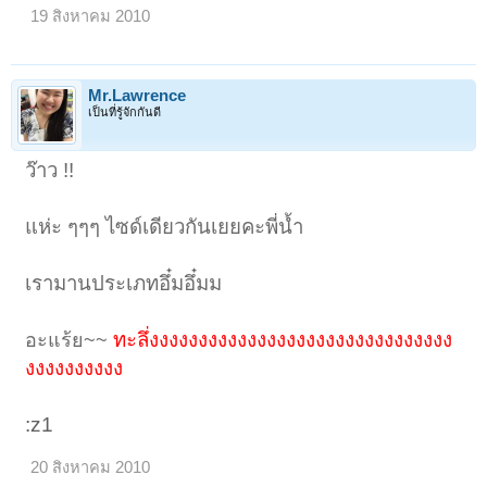
19 สิงหาคม 2010
Mr.Lawrence
เป็นที่รู้จักกันดี
ว๊าว !!
แห่ะ ๆๆๆ ไซด์เดียวกันเยยคะพี่น้ำ
เรามานประเภทอึ๋มอึ๋มม
ทะลึ่งงงงงงงงงงงงงงงงงงงงงงงงงงงงงงง
อะแร้ย~~
งงงงงงงงงง
:z1
20 สิงหาคม 2010