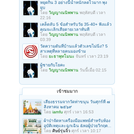
หยุดกิน 3 อย่างนี้น้ำหนักลดไวมาก พุง
ยุบ
โดย
วิญญาณนิพพาน
พฤหัสบดี เวลา
22:16
เคล็ดลับ 5 ข้อสำหรับวัย 35-40+ ฟังแล้ว
คุณจะเลิกเสียดายเวลาทันที
โดย
วิญญาณนิพพาน
พฤหัสบดี เวลา
03:39
วัดความดันที่บ้านแล้วตัวเลขไม่นิ่ง? 5
สาเหตุที่หลายคนมองข้าม
โดย
ยะธาพุทโมนะ
จันทร์ เวลา 23:19
ผู้ชายกับโยคะ
โดย
วิญญาณนิพพาน
วันนี้เมื่อ 02:15
เข้าชมมาก
เสียงธรรมจากวัดท่าขนุน วันศุกร์ที่ ๗
สิงหาคม ๒๕๖๙
โดย
iamfu
ศุกร์ เวลา 16:53
ผ้าป่าจัดหาเครื่องมือแพทย์สำหรับห้อง
อุบัติเหตุและฉุกเฉิน &หอผู้ป่วยวิกฤต...
โดย
ศิษย์รุ่นจิ๋ว
ศุกร์ เวลา 10:17