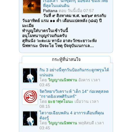
เรื่องเล่า "นักขุดกรุ"มือขลัง ขมังเวทย์
ที่สุดในแผ่นดิน
Pattana
ตอบ
วันนี้เมื่อ 07:57
วันที่ ๙ สิงหาคม พ.ศ. ๒๕๖๙ ตรงกับ
วันอาทิตย์ แรม ๑๑ ค่ำ เดือนแปดหลัง (๘๘) ปี
มะเมีย
ทำบุญใส่บาตรในเช้าวันนี้
อนุโมทนาบุญร่วมกันครับ
สุทินนัง วะตะเม ทานัง อาสะวักขะยาวะหัง
นิพพานะ ปัจจะโย โหตุ ปัจจุบันเนกาเล…
กระทู้ที่น่าสนใจ
กิน 3 อย่างนี้ทุกวันป้องกันกระดูกพรุนได้
แน่นอน
โดย
วิญญาณนิพพาน
อังคาร เวลา
03:45
จิตวิทยา/วิเคราะห์ "เด็ก 14" ก่อเหตุสลด
"กราดยิงเทพศิรินทร์"
โดย
ยะธาพุทโมนะ
เมื่อวาน เวลา
08:15
ไตวายเฉียบพลัน 4 อาการเตือนที่คุณ
ต้องรู้
โดย
วิญญาณนิพพาน
พฤหัสบดี เวลา
03:45