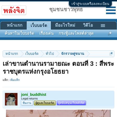
เข้าสู่ระบบหรือลงทะเบียน
ชุมชนชาวพุทธ
หน้าแรก
มีอะไรใหม่
วิดีโอ
เว็บบอร์ด
ค้นหาในเว็บบอร์ด
เรื่องเด่น
กระทู้และโพสต์ล่าสุด
หน้าแรก
เว็บบอร์ด
ทั่วไป
จักรวาลคู่ขนาน
เล่าขานตำนานรามายณะ ตอนที่ 3 : สี่พระ
ราชบุตรแห่งกรุงอโยธยา
แท็ก:
เพิ่มแท็ก
joni_buddhist
Legal returns
ทีมงาน
ผู้ดูแลเว็บบอร์ด
ผู้สนับสนุนเว็บพลังจิต