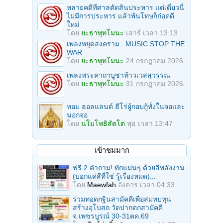
หลายคดีที่ศาลตัดสินประหาร แต่เดี๋ยวนี้
ไม่มีการประหาร แล้วพ้นโทษก็ก่อคดี
ใหม่
โดย
ยะธาพุทโมนะ
เสาร์ เวลา 13:13
เพลงหยุดสงคราม.. MUSIC STOP THE
WAR
โดย
ยะธาพุทโมนะ
24 กรกฎาคม 2026
เพลงพระคาถาบูชาท้าวเวสสุวรรณ
โดย
ยะธาพุทโมนะ
31 กรกฎาคม 2026
ทอม ฮอลแลนด์ ฮีโร่ผู้กอบกู้ทั้งในจอและ
นอกจอ
โดย
นโมโพธิสัตโต
พุธ เวลา 13:47
เข้าชมมาก
ฟรี 2 คำถาม! ทักแม่นๆ ด้วยสีพลังงาน
(บอกแค่สีที่ใช่ รู้เรื่องหมด)...
โดย
Maewfah
อังคาร เวลา 04:33
ร่วมทอดกฐินสามัคคีเพื่อสมทบทุน
สร้างอุโบสถ วัดปากตกสามัคคี
จ.เพชรบูรณ์ 30-31ตค.69