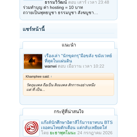
ธรรมวิวัฒน์
ตอบ
เสาร์ เวลา 23:48
ร่วมทำบุญ ค่า hosting = 10 บาท
ถวายเป็นพุทธบูชา ธรรมบูชา สังฆบูชา…
แชร์หน้านี้
แนะนำ
เรื่องเล่า "นักขุดกรุ"มือขลัง ขมังเวทย์
ที่สุดในแผ่นดิน
wanwi
ตอบ
เมื่อวาน เวลา 10:22
Khamphee said:
↑
วัตถุมงคล ถือเป็น สิ่งมงคล สักการะอย่างหนึ่ง
แต่ ที่ เป็น…
กระทู้ที่น่าสนใจ
แก๊งส์นักศึกษาอิตาลีไร้มารยาทบน BTS
เจอคนไทยตักเตือน แต่กลับเหยียดใส่
โดย
ยะธาพุทโมนะ
24 กรกฎาคม 2026