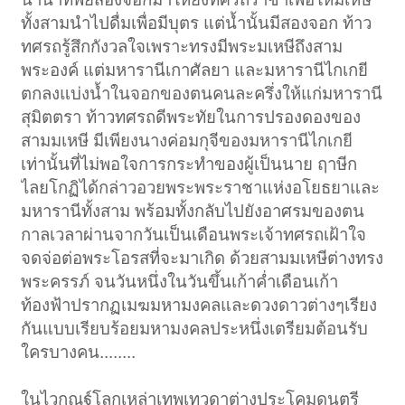
ทั้งสามนำไปดื่มเพื่อมีบุตร แต่น้ำนั้นมีสองจอก ท้าว
ทศรถรู้สึกกังวลใจเพราะทรงมีพระมเหษีถึงสาม
พระองค์ แต่มหารานีเกาศัลยา และมหารานีไกเกยี
ตกลงแบ่งน้ำในจอกของตนคนละครึ่งให้แก่มหารานี
สุมิตตรา ท้าวทศรถดีพระทัยในการปรองดองของ
สามมเหษี มีเพียงนางค่อมกุจีของมหารานีไกเกยี
เท่านั้นที่ไม่พอใจการกระทำของผู้เป็นนาย ฤาษีก
ไลยโกฏิได้กล่าวอวยพระพระราชาแห่งอโยธยาและ
มหารานีทั้งสาม พร้อมทั้งกลับไปยังอาศรมของตน
กาลเวลาผ่านจากวันเป็นเดือนพระเจ้าทศรถเฝ้าใจ
จดจ่อต่อพระโอรสที่จะมาเกิด ด้วยสามมเหษีต่างทรง
พระครรภ์ จนวันหนึ่งในวันขึ้นเก้าค่ำเดือนเก้า
ท้องฟ้าปรากฏเมฆมหามงคลและดวงดาวต่างๆเรียง
กันแบบเรียบร้อยมหามงคลประหนึ่งเตรียมต้อนรับ
ใครบางคน........
ในไวกูณฐ์โลกเหล่าเทพเทวดาต่างประโคมดนตรี