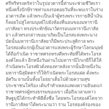
ศรีหริทรงตรัสว่าในรูปอวตารนี้ท่านจะช่วยชีวิตเรา
หนึ่งครั้งปักษีราชท่านจงรอคอยวันที่จะพบเราในร่าง
อวตารเถิด แล้วพระเป็นเจ้าผู้ทรงพระวรกายสีน้ำเงิน
ก็ลอยไปสู่โลกมนุษย์ไปยังห้องที่นอนของมหารานี
เกาสัลยา ทรงประทักษิณาวัตรรอบมหารานีเกาสัล
ยา แล้วทรงกล่าวขอมาเกิดเป็นโอรสแห่งพระนาง
บัดนั้นมหารานีเกาสัลยาก็มีพระประสูติกาล พระ
โอรสองค์แรกผู้เป็นอวตารแห่งพระผู้รักษาโลกมนุษย์
ได้ถือกำเนิด ราชาทศรถทรงดีพระทัยที่ได้พระโอรส
องค์โตแล้ว อีกหนึ่งวันผ่านไปมหารานีไกเกยีก็ได้ให้
กำเนิดพระโอรสผิวดั่งทองทาหลังจากนั้นอีกหนึ่งวัน
มหารานีสุมิตตราก็ให้กำเนิดพระโอรสแฝด ดั่งพระ
อัศวิน ยามนั้นทั้งอโยธยาเต็มไปด้วยความสุข
ประชาชนโห่ร้อง เต้นรำทำเพลงแสดงความยินดแก่
ราชาทศรถผู้ทรงธรรมของเขา เมื่อถึงเวลามหาว
สิษฐมุนีได้กระทำพิธีตั้งชื่อ โดยพระโอรสองค์โตจาก
รานีเกาสัลยาได้พระนามว่า ราม โอรสองค์รองของ