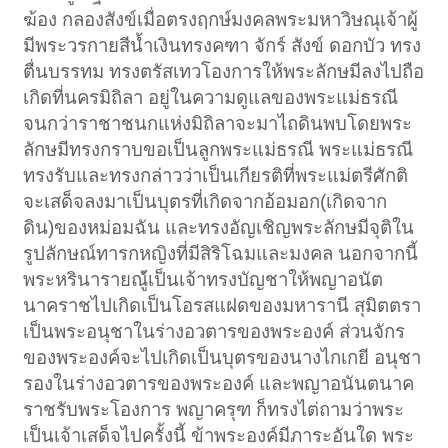
ฆ้อง กลองสังข์เมื่อตรงฤกษ์มงคลพระมหาวิษณุเจ้าผู้
มีพระวรกายสีน้ำเงินทรงคฑา จักร์ สังข์ ดอกบัว ทรง
ตื่นบรรทม ทรงตรัสเทวโองการให้พระลักษมีลงไปถือ
เกิดที่นครมิถิลา อยู่ในความดูแลของพระแม่ธรณี
จนกว่าราชาชนกแห่งมิถิลาจะมาไถดินพบโดยพระ
ลักษมีทรงกราบขอเป็นลูกพระแม่ธรณี พระแม่ธรณี
ทรงรับและทรงกล่าวว่าเป็นเกียรติที่พระแม่ตรีศักติ
จะเสด็จลงมาเป็นบุตรที่เกิดจากอ้อมอก(เกิดจาก
ดิน)ของหม่อมฉัน และทรงอัญเชิญพระลักษมีจุติใน
รูปลักษณ์ทารกหญิงที่มีสิริโฉมและมงคล นอกจากนี้
พระหรินารายณ์ู้เป็นเจ้าทรงบัญชาให้พญาอนัต
นาคราชไปเกิดเป็นโอรสแฝดของมหารานี สุมิตตรา
เป็นพระอนุชาในร่างอวตารของพระองค์ ส่วนจักร
ของพระองค์จะไปเกิดเป็นบุตรของนางไกเกยี อนุชา
รองในร่างอวตารของพระองค์ และพญาอนันตนาค
ราชรับพระโองการ พญาครุฑ ก็ทรงไต่ถามว่าพระ
เป็นเจ้าเสด็จไปครั้งนี้ ข้าพระองค์มีภาระอันใด พระ