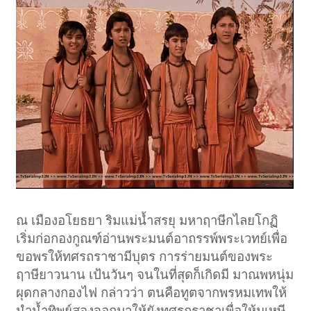
ณ เมืองอโยธยา ริมแม่น้ำสรยุ มหาฤาษีกไลยโกฏิ
เริ่มก่อกองกูณฑ์อ่านพระมนต์อาถรรพ์พระเวทย์เพื่อ
ขอพรให้ทศรถราชามีบุตร การร่ายมนต์ของพระ
ฤาษียาวนาน เป้นวันๆ จนในที่สุดก็เกิดมี มาณพหนุ่ม
ผุดกลางกองไฟ กล่าวว่า ตนคือทูตจากพรหมเทพให้
นำน้ำทิพย์สองจอกมาให้ยังทศรถราชาเพื่อให้มเหษี