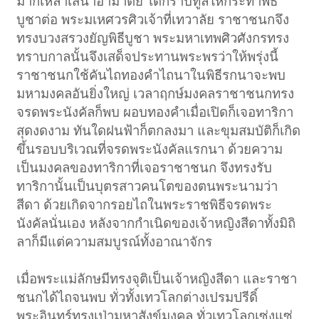
มากเหล่าเสนาอำมาตย์ ได้กราบทูลให้กระทำพิธี
บูชาต่อ พระมเหศวรศิวเจ้าที่เทวาลัย ราชาชนกจึง
ทรงบวงสรวงยัญพิธีบูชา พระมหาเทพศิวศังกรทรง
ทราบกาลนั้นจึงเสด็จประทานพระพรว่าให้พรุ่งนี้
ราชาชนกใช้คันไถทองคำไถนาในพิธีรกนาจะพบ
มหามงคลอันยิ่งใหญ่ เวลาฤกษ์มงคลราชาชนกทรง
จรดพระนังคัลก็พบ ผอบทองคำเมื่อเปิดก็เจอทาริกา
สุดงดงาม ทันใดฝนฟ้าก็ตกลงมา และขุมสมบัติก็เกิด
ขึ้นรอบบริเวณที่จรดพระนังคัลแรกนา ด้วยความ
เป็นมงคลของทาริกาที่เจอราชาชนก จึงทรงรับ
ทาริกานั้นเป็นบุตรสาวคนโตของตนพระนามว่า
สีดา ด้วยเกิดจากรอยไถในพระราชพิธีจรดพระ
นังคัลนั่นเอง หลังจากกำเนิดของเจ้าหญิงสีดาทั้งมิถิ
ลาก็มีแต่ความสมบูรณ์ทั้งอาณาจักร
เมื่อพระแม่ลักษมีทรงจุติเป็นเจ้าหญิงสีดา และราชา
ชนกได้ไถจนพบ ทั่วทั้งเทวโลกต่างเปรมปรีดิ์
พระอินทร์ทรงเป่ามหาสังข์มงคล ทั่วเทวโลกเซ่งแซ่