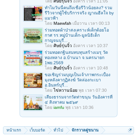
โดย
ศิษย์รุ่นจิ๋ว
อังคาร เวลา 11:05
ทำไมวันนี้คนถึงเชื่อรีวิวน้อยลง? รวม
รีวิวจากผู้ใช้บริการจริง ญาณฮีลใจ by
แมวฟ้า
โดย
Maewfah
เมื่อวาน เวลา 00:13
ร่วมทอดผ้าป่าสงเคราะห์เด็กด้อยโอ
กาศ รร.หมู่บ้านเด็ก-มูลนิธิเด็ก
กาญจนบุรี...
โดย
ศิษย์รุ่นจิ๋ว
อังคาร เวลา 10:37
ร่วมทอดกฐินสมทบทุนสร้างเมรุ วัด
ทองหลาง อ.บ้านนา จ.นครนายก
1พย.2569
โดย
ศิษย์รุ่นจิ๋ว
อังคาร เวลา 10:48
ขอเชิญร่วมบุญเป็นเจ้าภาพกระเบื้อง
มุงหลังคากุฏิสงฆ์ วัดล่องกะเบา
อ.อินทร์บุรี...
โดย
ไข่หวานน้อย
พุธ เวลา 07:30
เสียงธรรมจากวัดท่าขนุน วันอังคารที่
๔ สิงหาคม ๒๕๖๙
โดย
iamfu
พุธ เวลา 10:36
หน้าแรก
เว็บบอร์ด
ทั่วไป
จักรวาลคู่ขนาน