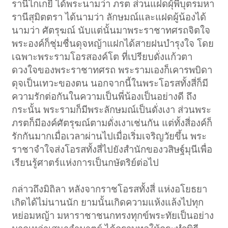
รานีไกเกยี ได้พระนามว่า ภรต ส่วนแฝดผุ้พี่บุตรมหา
รานีสุมิตตรา ได้นามว่า ลักษมณ์และแฝดผู้น้องได้
นามว่า ศัตรุฆณ์ นับแต่นั้นมาพระราชาทศรถจิตใจ
พระองค์ก็ชุ่มชื่นดุจหญ้าแฝกได้สายฝนบำรุงใจ โดย
เฉพาะพระรามโอรสองค์โต ที่เปรียบดั่งแก้วตา
ดวงใจของพระราชาทศรถ พระรามเองก็เคารพบิดา
ดุจเป็นเทวะของตน นอกจากนี้ในพระโอรสทั้งสี่ก็มี
ความรักต่อกันในความเป็นพี่น้องเป็นอย่างดี ถึง
กระนั้น พระรามก็มีพระลักษมณ์เป็นดั่งเงา ส่วนพระ
ภรตก็มีองค์ศัตรุฆณ์ตามดั่งเงาเช่นกัน แต่ทั้งสี่องค์ก็
รักกันมากเมื่อเวลาผ่านไปเมื่อเริ่มเจริญวัยขึ้น พระ
ราชาจำใจส่งโอรสทั้งสี่ไปยังสำนักของวสิษฐ์มุนีเพื่อ
เรียนรู้ศาตร์แห่งการเป็นกษัตริย์ต่อไป
กล่าวถึงมิถิลา หลังจากราชโอรสทั้งสี่ แห่งอโยธยา
เกิดได้ไม่นานนัก ยามนั้นเกิดความแห้งแล้งไปทุก
หย่อมหญ้า มหาราชาชนกทรงทุกข์พระทัยเป็นอย่าง