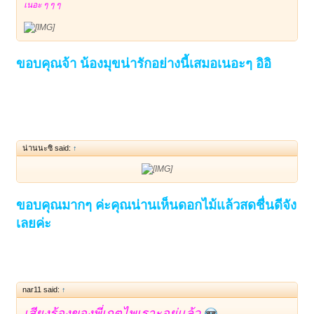
เนอะ ๆ ๆ ๆ
ขอบคุณจ้า น้องมุขน่ารักอย่างนี้เสมอเนอะๆ อิอิ
น่านนะซิ said:
↑
ขอบคุณมากๆ ค่ะคุณน่านเห็นดอกไม้แล้วสดชื่นดีจัง
เลยค่ะ
1
2
ถัดไป >
nar11 said:
↑
เสียงร้องของพี่เกตุไพเราะอยู่เเล้ว