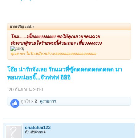
มากเจริญ said:
↑
โอม......เพี้ยงงงงงงงงงง ขอให้คุณยายฯคนฉวย
พ้นจากผู้ชายใจร้ายคนนี้ด้วยเถอะ เพี้ยงงงงงงงง
คุณยายฯ ไม่รักเหมียวแล้วเหยออออออออออออออออออ
โอ๊ย น่ารักจังเลย รักแมวที่ซู๊ดดดดดดดดดดด มา
หอมหน่อยจิ๊...จ๊วฟฟฟ อิอิอิ
20 กันยายน 2010
ถูกใจ x
2
ดูรายการ
chatchai123
เป็นที่รู้จักกันดี