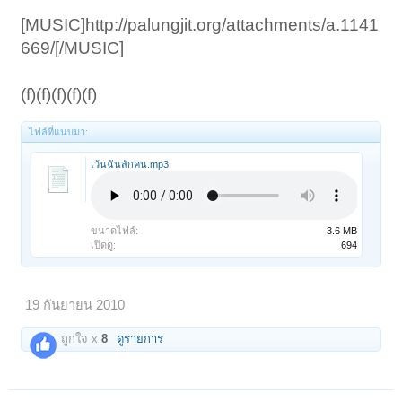
[MUSIC]http://palungjit.org/attachments/a.1141
669/[/MUSIC]
(f)(f)(f)(f)(f)
ไฟล์ที่แนบมา:
เว้นฉันสักคน.mp3
ขนาดไฟล์:
3.6 MB
เปิดดู:
694
19 กันยายน 2010
ถูกใจ x
8
ดูรายการ