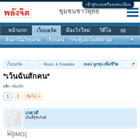
เข้าสู่ระบบหรือลงทะเบียน
ชุมชนชาวพุทธ
หน้าแรก
มีอะไรใหม่
วิดีโอ
เว็บบอร์ด
ค้นหาในเว็บบอร์ด
เรื่องเด่น
กระทู้และโพสต์ล่าสุด
เว็บบอร์ด
...
Music & Karaoke
เพลง ลูกทุ่ง-เพื่อชีวิต
1
2
ถัดไป >
*เว้นฉันสักคน*
แท็ก:
เพิ่มแท็ก
เกตุวดี
เป็นที่รู้จักกันดี