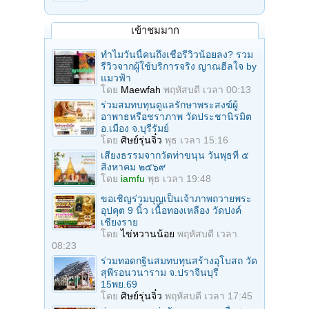
เข้าชมมาก
ทำไมวันนี้คนถึงเชื่อรีวิวน้อยลง? รวม
รีวิวจากผู้ใช้บริการจริง ญาณฮีลใจ by
แมวฟ้า
โดย
Maewfah
พฤหัสบดี เวลา 00:13
ร่วมสมทบทุนดูแลรักษาพระสงฆ์ผู้
อาพาธหรือชราภาพ วัดประชานิรมิต
อ.เมือง จ.บุรีรัมย์
โดย
ศิษย์รุ่นจิ๋ว
พุธ เวลา 15:16
เสียงธรรมจากวัดท่าขนุน วันพุธที่ ๕
สิงหาคม ๒๕๖๙
โดย
iamfu
พุธ เวลา 19:48
ขอเชิญร่วมบุญเป็นเจ้าภาพถวายพระ
อุปคุต 9 นิ้ว เนื้อทองเหลือง วัดปงค์
เชียงราย
โดย
ไข่หวานน้อย
พฤหัสบดี เวลา
08:23
ร่วมทอดกฐินสมทบทุนสร้างอุโบสถ วัด
สุพีรอนวนาราม จ.ปราจีนบุรี
15พย.69
โดย
ศิษย์รุ่นจิ๋ว
พฤหัสบดี เวลา 17:45