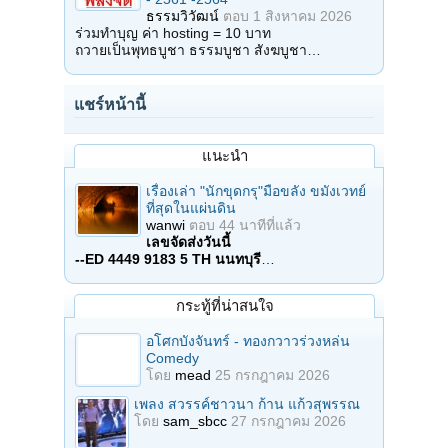
ธรรมวิวัฒน์
ตอบ
1 สิงหาคม 2026
ร่วมทำบุญ ค่า hosting = 10 บาท
ถวายเป็นพุทธบูชา ธรรมบูชา สังฆบูชา…
แชร์หน้านี้
แนะนำ
เรื่องเล่า "นักขุดกรุ"มือขลัง ขมังเวทย์
ที่สุดในแผ่นดิน
wanwi
ตอบ
44 นาทีที่แล้ว
เลขจัดส่งวันนี้
--ED 4449 9183 5 TH นนทบุรี
…
กระทู้ที่น่าสนใจ
อโศกบังจันทร์ - ทองกวาวร่วงหล่น
Comedy
โดย
mead
25 กรกฎาคม 2026
เพลง สวรรค์ชาวนา ก้าน แก้วสุพรรณ
โดย
sam_sbcc
27 กรกฎาคม 2026