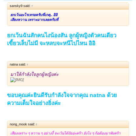
sansky9 said:
↑
ยกเว้นอะไรเหรอครับพี่เกตุ.. อิอิ
เสียงหวาน เพราะมากเลยครับพี่
ยกเว้นฉันสักคนไงน้องสัน ลูกผู้หญิงตัวคนเดียว
เขี้ยวเล็บไม่มี จะหลบจะหนีไปไหน อิอิ
natna said:
↑
มาให้กำลังใจลูกผู้หญิงค่ะ
ขอบคุณค่ะยินดีรับกำลังใจจากคุณ natna ด้วย
ความเต็มใจอย่างยิ่งค่ะ
nong_mook said:
↑
เสียงเพราะ ๆ หวาน ๆ อย่างงี้ จะเว้นได้งัยอ่ะคร้า ยังไง ๆ ก้อต้องมาฟังคร้า