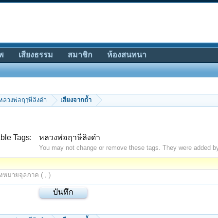
พ
เสียงธรรม
สมาชิก
ห้องสนทนา
หลวงพ่อฤๅษีลิงดำ
เสียงจากถ้ำ
ble Tags:
หลวงพ่อฤาษีลิงดำ
You may not change or remove these tags. They were added b
องหมายจุลภาค ( , )