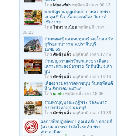
โดย
Maewfah
พฤหัสบดี เวลา 00:13
ขอเชิญร่วมบุญเป็นเจ้าภาพถวายพระ
อุปคุต 9 นิ้ว เนื้อทองเหลือง วัดปงค์
เชียงราย
โดย
ไข่หวานน้อย
พฤหัสบดี เวลา
08:23
ร่วมทอดกฐินสมทบทุนสร้างอุโบสถ วัด
สุพีรอนวนาราม จ.ปราจีนบุรี
15พย.69
โดย
ศิษย์รุ่นจิ๋ว
พฤหัสบดี เวลา 17:45
ร่วมบุญถวายค่ารักษาและยา เพื่อสง
เคราะพระสงฆ์อาพาธ วัดต้นปัน จ.ลํา
พูน
โดย
ศิษย์รุ่นจิ๋ว
พฤหัสบดี เวลา 14:14
เสียงธรรมจากวัดท่าขนุน วันพฤหัสบดี
ที่ ๖ สิงหาคม ๒๕๖๙
โดย
iamfu
พฤหัสบดี เวลา 18:06
ร่วมทําบุญบูรณะกุฏิพระ วัดละหาร
อ.บางบัวทอง จ.นนทบุรี
โดย
ศิษย์รุ่นจิ๋ว
พฤหัสบดี เวลา 10:36
ผลการฝึกปฎิบัติของ คุณนัทลียา ดรอดส์
(ม่วงอ่อน) ทรงกำลังใจระดับ พระ
อนาคามีผล