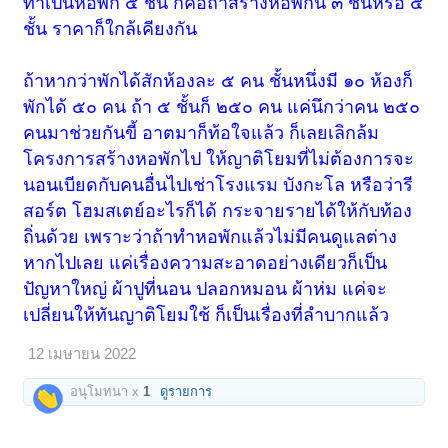
ทำเป็นหอพัก ๕ ชั้น ก็คือถ้าสร้างหอพักนี่ ๓ ชั้นหรือ ๕
ชั้น ราคาก็ใกล้เคียงกัน
ถ้าหากว่าพักได้สักห้องละ ๕ คน ชั้นหนึ่งมี ๑๐ ห้องก็
พักได้ ๕๐ คน ถ้า ๕ ชั้นก็ ๒๕๐ คน แค่นึกว่าคน ๒๕๐
คนมาช่วยกันขี้ อาตมาก็ท้อใจแล้ว ก็เลยเลิกล้ม
โครงการสร้างหอพักไป ให้ญาติโยมที่ไม่ต้องการจะ
นอนเบียดกับคนอื่นไปเช่าโรงแรม บังกะโล หรือว่ารี
สอร์ต โฮมสเตย์อะไรก็ได้ กระจายรายได้ให้กับท้อง
ถิ่นด้วย เพราะว่าถ้าทำหอพักแล้วไม่มีคนดูแลต่าง
หากไปเลย แค่เรื่องความสะอาดอย่างเดียวก็เป็น
ปัญหาใหญ่ ผ้าปูที่นอน ปลอกหมอน ผ้าห่ม แค่จะ
เปลี่ยนให้ทันญาติโยมใช้ ก็เป็นเรื่องที่ลำบากแล้ว
12 เมษายน 2022
อนุโมทนา x
1
ดูรายการ