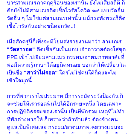
บวชสามเณรภาคฤดูร้อนของเรานั้น ยังไม่เสียสถิติ ก็
คือยังไม่มีสามเณรติดเชื้อไวรัสโควิด ๑๙ แบบวัดอื่น
วัดอื่น ๆ ไม่ใช่แต่สามเณรเท่านั้น แม้กระทั่งพระก็ติด
เชื้อไวรัสกันอย่างชนิดยกวัด..!
เมื่อสักครู่นี้ก็เพิ่งจะมีโยมส่งรายงานมาว่า สามเณร
"วัดสารอด"
ติดเชื้อกันเป็นแถบ เจ้าอาวาสต้องใส่ชุด
PPE เข้าไปเยี่ยมสามเณร กระผม/อาตมภาพอาศัยที่
พอมีความรู้ภาษาใต้อยู่นิดหน่อย บอกว่าให้เปลี่ยนวัด
เป็นชื่อ
"สาว่าไม่รอด"
ใครไม่ใช่คนใต้ก็คงจะไม่
เข้าใจมุกนี้
การที่พวกเราไม่ประมาท มีการระมัดระวังป้องกัน ก็
จะช่วยให้เรารอดพ้นไปได้อีกระยะหนึ่ง โดยเฉพาะ
การปฏิบัติธรรมของเรานั้น เป็นที่พักรวม เหตุที่ไม่ทำ
ที่พักต่างหากให้ ก็เพราะว่าถ้าทำแล้ว ต้องจ้างคน
ดูแลเป็นพิเศษเลย กระผม/อาตมภาพเคยวางแผนจะ