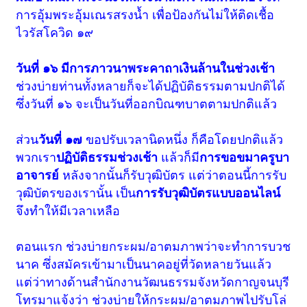
การอุ้มพระอุ้มเณรสรงน้ำ เพื่อป้องกันไม่ให้ติดเชื้อ
ไวรัสโควิด ๑๙
วันที่ ๑๖ มีการภาวนาพระคาถาเงินล้านในช่วงเช้า
ช่วงบ่ายท่านทั้งหลายก็จะได้ปฏิบัติธรรมตามปกติได้
ซึ่งวันที่ ๑๖ จะเป็นวันที่ออกบิณฑบาตตามปกติแล้ว
ส่วน
วันที่ ๑๗
ขอปรับเวลานิดหนึ่ง ก็คือโดยปกติแล้ว
พวกเรา
ปฏิบัติธรรมช่วงเช้า
แล้วก็มี
การขอขมาครูบา
อาจารย์
หลังจากนั้นก็รับวุฒิบัตร แต่ว่าตอนนี้การรับ
วุฒิบัตรของเรานั้น เป็น
การรับวุฒิบัตรแบบออนไลน์
จึงทำให้มีเวลาเหลือ
ตอนแรก ช่วงบ่ายกระผม/อาตมภาพว่าจะทำการบวช
นาค ซึ่งสมัครเข้ามาเป็นนาคอยู่ที่วัดหลายวันแล้ว
แต่ว่าทางด้านสำนักงานวัฒนธรรมจังหวัดกาญจนบุรี
โทรมาแจ้งว่า ช่วงบ่ายให้กระผม/อาตมภาพไปรับโล่