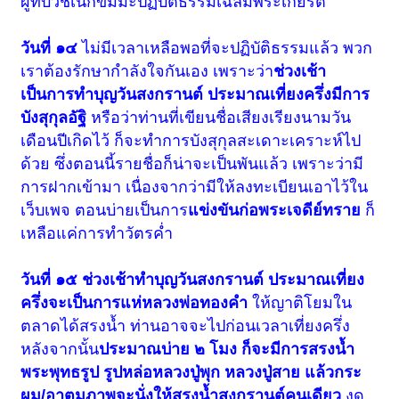
ผู้ที่บวชเนกขัมมะปฏิบัติธรรมเฉลิมพระเกียรติ
วันที่ ๑๔
ไม่มีเวลาเหลือพอที่จะปฏิบัติธรรมแล้ว พวก
เราต้องรักษากำลังใจกันเอง เพราะว่า
ช่วงเช้า
เป็นการทำบุญวันสงกรานต์ ประมาณเที่ยงครึ่งมีการ
บังสุกุลอัฐิ
หรือว่าท่านที่เขียนชื่อเสียงเรียงนามวัน
เดือนปีเกิดไว้ ก็จะทำการบังสุกุลสะเดาะเคราะห์ไป
ด้วย ซึ่งตอนนี้รายชื่อก็น่าจะเป็นพันแล้ว เพราะว่ามี
การฝากเข้ามา เนื่องจากว่ามีให้ลงทะเบียนเอาไว้ใน
เว็บเพจ ตอนบ่ายเป็นการ
แข่งขันก่อพระเจดีย์ทราย
ก็
เหลือแค่การทำวัตรค่ำ
วันที่ ๑๕ ช่วงเช้าทำบุญวันสงกรานต์ ประมาณเที่ยง
ครึ่งจะเป็นการแห่หลวงพ่อทองคำ
ให้ญาติโยมใน
ตลาด
ได้สรงน้ำ ท่านอาจจะไปก่อนเวลาเที่ยงครึ่ง
หลังจากนั้น
ประมาณบ่าย ๒ โมง ก็จะมีการสรงน้ำ
พระพุทธรูป รูปหล่อหลวงปู่พุก หลวงปู่สาย
แล้วกระ
ผม/อาตมภาพจะนั่งให้สรงน้ำสงกรานต์คนเดียว
งด