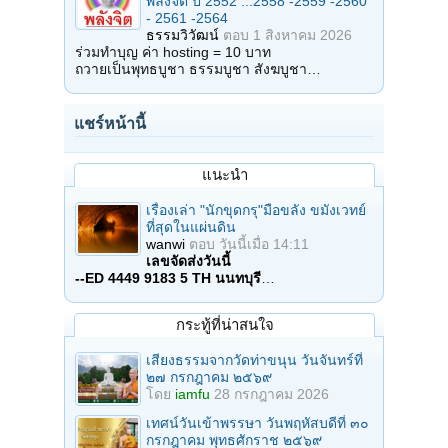
พลังจิต ปี 2552 ...2558 -2559 -2560
- 2561 -2564
ธรรมวิวัฒน์
ตอบ
1 สิงหาคม 2026
ร่วมทำบุญ ค่า hosting = 10 บาท
ถวายเป็นพุทธบูชา ธรรมบูชา สังฆบูชา…
แชร์หน้านี้
แนะนำ
เรื่องเล่า "นักขุดกรุ"มือขลัง ขมังเวทย์
ที่สุดในแผ่นดิน
wanwi
ตอบ
วันนี้เมื่อ 14:11
เลขจัดส่งวันนี้
--ED 4449 9183 5 TH นนทบุรี
…
กระทู้ที่น่าสนใจ
เสียงธรรมจากวัดท่าขนุน วันจันทร์ที่
๒๗ กรกฎาคม ๒๕๖๙
โดย
iamfu
28 กรกฎาคม 2026
เทศน์วันเข้าพรรษา วันพฤหัสบดีที่ ๓๐
กรกฎาคม พุทธศักราช ๒๕๖๙