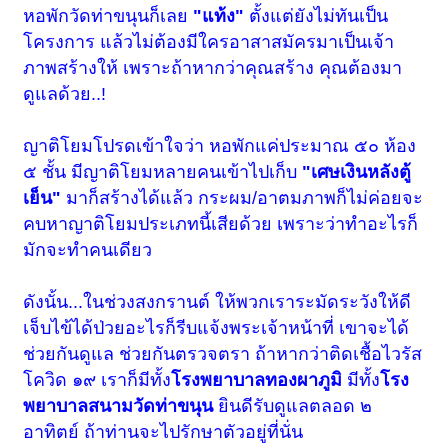
หอพักวัดท่าขนุนก็เลย
"แท้ง"
ตั้งแต่ยังไม่ทันเป็น
โครงการ แล้วไม่ต้องมีใครอาสาสมัครมาเป็นเจ้า
ภาพสร้างให้ เพราะถ้าหากว่าคุณสร้าง คุณต้องมา
ดูแลด้วย..!
ญาติโยมโปรดเข้าใจว่า หอพักแค่ประมาณ ๕๐ ห้อง
๕ ชั้น มีญาติโยมหลายคนเข้าไปเก็บ
"เศษเงินหลังตู้
เย็น"
มาก็สร้างได้แล้ว กระผม/อาตมภาพก็ไม่ค่อยจะ
คบหาญาติโยมประเภทนี้เสียด้วย เพราะว่าทำอะไรก็
มักจะทำคนเดียว
ดังนั้น...ในช่วงสงกรานต์ ให้พวกเราระมัดระวังให้ดี
เจ็บไข้ได้ป่วยอะไรก็รีบแจ้งพระเจ้าหน้าที่ เขาจะได้
ช่วยกันดูแล ช่วยกันตรวจตรา ถ้าหากว่าติดเชื้อไวรัส
โควิด ๑๙ เราก็มีทั้ง
โรงพยาบาลทองผาภูมิ
มีทั้ง
โรง
พยาบาลสนามวัดท่าขนุน
ยินดีรับดูแลตลอด ๒
อาทิตย์ ถ้าท่านจะไปรักษาตัวอยู่ที่นั่น