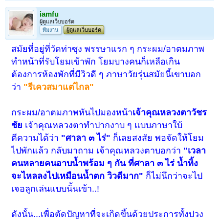
iamfu
ผู้ดูแลเว็บบอร์ด
ทีมงาน
ผู้ดูแลเว็บบอร์ด
สมัยที่อยู่ที่วัดท่าซุง พรรษาแรก ๆ
กระผม/อาตมภาพ
ทำหน้าที่รับโยมเข้าพัก โยมบางคนก็เหลือเกิน
ต้องการห้องพักที่มีวิวดี ๆ ภาษาวัยรุ่นสมัยนี้เขาบอก
ว่า
"รีเควสมาแต่ไกล"
กระผม/อาตมภาพหันไปมองหน้า
เจ้าคุณหลวงตาวัชร
ชัย
เจ้าคุณหลวงตาทำปากงาบ ๆ แบบภาษาใบ้
ตีความได้ว่า
"ศาลา ๓ ไร่"
ก็เลยสงสัย พอจัดให้โยม
ไปพักแล้ว กลับมาถาม เจ้าคุณหลวงตาบอกว่า
"เวลา
คนหลายคนอาบน้ำพร้อม ๆ กัน ที่ศาลา ๓ ไร่ น้ำทิ้ง
จะไหลลงไปเหมือนน้ำตก วิวดีมาก"
ก็ไม่นึกว่าจะไป
เจอลูกเล่นแบบนั้นเข้า..!
ดังนั้น...เพื่อตัดปัญหาที่จะเกิดขึ้นด้วยประการทั้งปวง