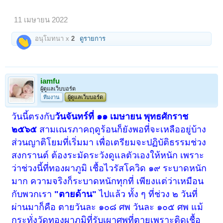
11 เมษายน 2022
อนุโมทนา x
2
ดูรายการ
iamfu
ผู้ดูแลเว็บบอร์ด
ทีมงาน
ผู้ดูแลเว็บบอร์ด
วันนี้ตรงกับ
วันจันทร์ที่ ๑๑ เมษายน พุทธศักราช
๒๕๖๕
สามเณรภาคฤดูร้อนก็ยังพอที่จะเหลืออยู่บ้าง
ส่วนญาติโยมที่เริ่มมา เพื่อเตรียมจะปฏิบัติธรรมช่วง
สงกรานต์ ต้องระมัดระวังดูแลตัวเองให้หนัก เพราะ
ว่าช่วงนี้ที่ทองผาภูมิ เชื้อไวรัสโควิด ๑๙ ระบาดหนัก
มาก ความจริงก็ระบาดหนักทุกที่ เพียงแต่ว่าเหมือน
กับพวกเรา
"ตายด้าน"
ไปแล้ว ทั้ง ๆ ที่ช่วง ๒ วันที่
ผ่านมาก็คือ ตายวันละ ๑๐๘ ศพ วันละ ๑๐๕ ศพ แม้
กระทั่งวัดทองผาภูมิที่รับเผาศพที่ตายเพราะติดเชื้อ