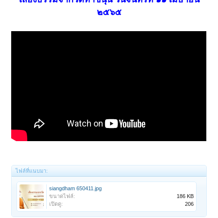
๒๕๖๕
ไฟล์ที่แนบมา:
siangdham 650411.jpg
ขนาดไฟล์:
186 KB
เปิดดู:
206