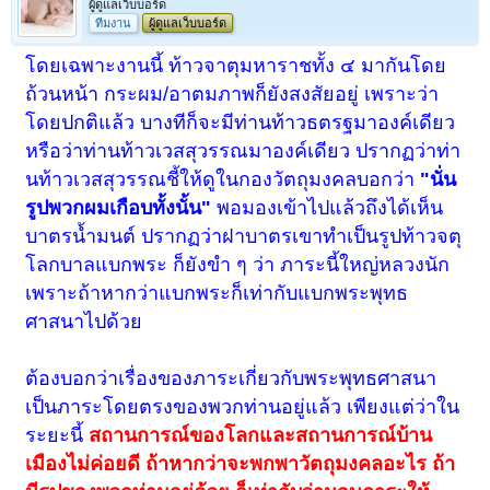
ผู้ดูแลเว็บบอร์ด
ทีมงาน
ผู้ดูแลเว็บบอร์ด
โดยเฉพาะงานนี้ ท้าวจาตุมหาราชทั้ง ๔ มากันโดย
ถ้วนหน้า กระผม/อาตมภาพก็ยังสงสัยอยู่ เพราะว่า
โดยปกติแล้ว บางทีก็จะมีท่านท้าวธตรฐมาองค์เดียว
หรือว่าท่านท้าวเวสสุวรรณมาองค์เดียว ปรากฏว่าท่า
นท้าวเวสสุวรรณชี้ให้ดูในกองวัตถุมงคลบอกว่า
"นั่น
รูปพวกผมเกือบทั้งนั้น"
พอมองเข้าไปแล้วถึงได้เห็น
บาตรน้ำมนต์ ปรากฏว่าฝาบาตรเขาทำเป็นรูปท้าวจตุ
โลกบาลแบกพระ ก็ยังขำ ๆ ว่า ภาระนี้ใหญ่หลวงนัก
เพราะถ้าหากว่าแบกพระก็เท่ากับแบกพระพุทธ
ศาสนาไปด้วย
ต้องบอกว่าเรื่องของภาระเกี่ยวกับพระพุทธศาสนา
เป็นภาระโดยตรงของพวกท่านอยู่แล้ว เพียงแต่ว่าใน
ระยะนี้
สถานการณ์ของโลกและสถานการณ์บ้าน
เมืองไม่ค่อยดี ถ้าหากว่าจะพกพาวัตถุมงคลอะไร ถ้า