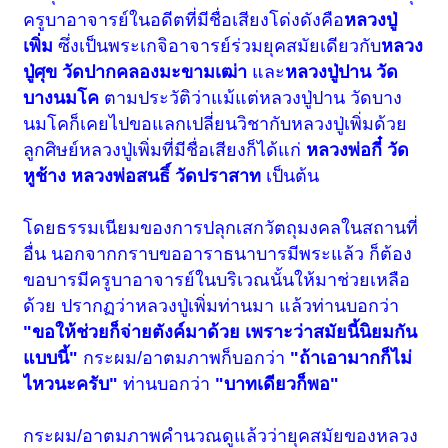
ครูบาอาจารย์ในอดีตที่มีชื่อเสียงโด่งดังคือ
หลวงปู่
เพิ่ม
ซึ่งเป็นพระเกจิอาจารย์ร่วมยุคสมัยเดียวกับ
หลวง
ปู่ศุข วัดปากคลองมะขามเฒ่า
และ
หลวงปู่ปาน วัด
บางนมโค
ตามประวัติว่าแม้แต่หลวงปู่ปาน วัดบาง
นมโคก็เคยไปขอแลกเปลี่ยนวิชากับหลวงปู่เพิ่มด้วย
ลูกศิษย์หลวงปู่เพิ่มที่มีชื่อเสียงก็ได้แก่
หลวงพ่อกี๋ วัด
หูช้าง หลวงพ่อสนธิ์ วัดปราสาท
เป็นต้น
โดยธรรมเนียมของการปลุกเสกวัตถุมงคลในสถานที่
อื่น นอกจากกราบขออาราธนาบารมีพระแล้ว ก็ต้อง
ขอบารมีครูบาอาจารย์ในบริเวณนั้นให้มาช่วยเหลือ
ด้วย ปรากฏว่าหลวงปู่เพิ่มท่านมา แล้วท่านบอกว่า
"ขอให้ช่วยก็จ่ายตังค์มาด้วย เพราะว่าสมัยนี้นิยมกัน
แบบนี้"
กระผม/อาตมภาพก็บอกว่า
"ถ้าเอามากก็ไม่
ไหวนะครับ"
ท่านบอกว่า
"บาทเดียวก็พอ"
กระผม/อาตมภาพคำนวณดูแล้วว่ายุคสมัยของหลวง