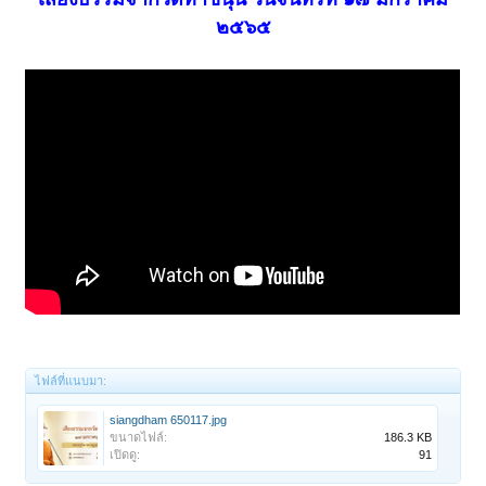
๒๕๖๕
ไฟล์ที่แนบมา:
siangdham 650117.jpg
ขนาดไฟล์:
186.3 KB
เปิดดู:
91