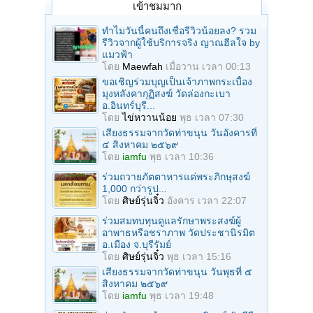
เข้าชมมาก
ทำไมวันนี้คนถึงเชื่อรีวิวน้อยลง? รวม
รีวิวจากผู้ใช้บริการจริง ญาณฮีลใจ by
แมวฟ้า
โดย
Maewfah
เมื่อวาน เวลา 00:13
ขอเชิญร่วมบุญเป็นเจ้าภาพกระเบื้อง
มุงหลังคากุฏิสงฆ์ วัดล่องกะเบา
อ.อินทร์บุรี...
โดย
ไข่หวานน้อย
พุธ เวลา 07:30
เสียงธรรมจากวัดท่าขนุน วันอังคารที่
๔ สิงหาคม ๒๕๖๙
โดย
iamfu
พุธ เวลา 10:36
ร่วมถวายภัตตาหารแด่พระภิกษุสงฆ์
1,000 กว่ารูป...
โดย
ศิษย์รุ่นจิ๋ว
อังคาร เวลา 22:07
ร่วมสมทบทุนดูแลรักษาพระสงฆ์ผู้
อาพาธหรือชราภาพ วัดประชานิรมิต
อ.เมือง จ.บุรีรัมย์
โดย
ศิษย์รุ่นจิ๋ว
พุธ เวลา 15:16
เสียงธรรมจากวัดท่าขนุน วันพุธที่ ๕
สิงหาคม ๒๕๖๙
โดย
iamfu
พุธ เวลา 19:48