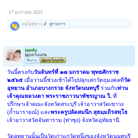
17 มกราคม 2022
อนุโมทนา x
2
ดูรายการ
iamfu
ผู้ดูแลเว็บบอร์ด
ทีมงาน
ผู้ดูแลเว็บบอร์ด
วันนี้ตรงกับ
วันจันทร์ที่ ๑๗ มกราคม พุทธศักราช
๒๕๖๕
เมื่อวานนี้ช่วงเช้าได้ไปปลุกเสกวัตถุมงคลที่
วัด
อุทยาน อำเภอบางกรวย จังหวัดนนทบุรี
ร่วมกับ
ท่าน
เจ้าคุณหลวงตา พระราชภาวนาพัชรญาณ วิ.
ที่
ปรึกษาเจ้าคณะจังหวัดสระบุรี เจ้าอาวาสวัดเขาวง
(ถ้ำนารายณ์) และ
พระครูปลัดสมนึก สุธมฺมถิรสทฺโธ
เจ้าอาวาสวัดจันทาราม (ท่าซุง) จังหวัดอุทัยธานี
วัดอุทยานนั้นเป็นวัดเก่าแก่วัดหนึ่งของจังหวัดนนทบุรี