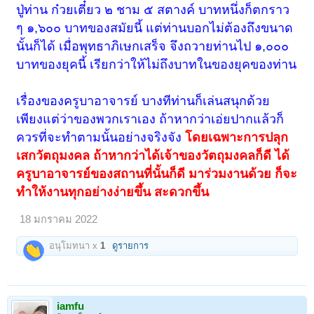
ปู่ท่าน ก๋วยเตี๋ยว ๒ ชาม ๕ สตางค์ บาทหนึ่งก็ตกราว
ๆ ๑,๖๐๐ บาทของสมัยนี้ แต่ท่านบอกไม่ต้องถึงขนาด
นั้นก็ได้ เมื่อพุทธาภิเษกเสร็จ จึงถวายท่านไป ๑,๐๐๐
บาทของยุคนี้ เรียกว่าให้ไม่ถึงบาทในของยุคของท่าน
เรื่องของครูบาอาจารย์ บางทีท่านก็เล่นสนุกด้วย
เพียงแต่ว่าของพวกเราเอง ถ้าหากว่าเอ่ยปากแล้วก็
ควรที่จะทำตามนั้นอย่างจริงจัง
โดยเฉพาะการปลุก
เสกวัตถุมงคล ถ้าหากว่าได้เจ้าของวัตถุมงคลก็ดี ได้
ครูบาอาจารย์ของสถานที่นั้นก็ดี มาร่วมงานด้วย ก็จะ
ทำให้งานทุกอย่างง่ายขึ้น สะดวกขึ้น
18 มกราคม 2022
อนุโมทนา x
1
ดูรายการ
iamfu