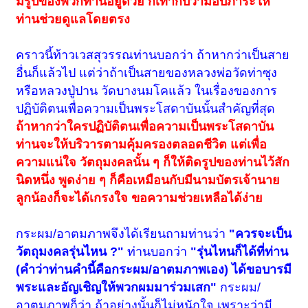
มีรูปของพวกท่านอยู่ด้วย ก็เท่ากับว่ามอบภาระให้
ท่านช่วยดูแลโดยตรง
คราวนี้ท้าวเวสสุวรรณท่านบอกว่า ถ้าหากว่าเป็นสาย
อื่นก็แล้วไป แต่ว่าถ้าเป็นสายของหลวงพ่อวัดท่าซุง
หรือหลวงปู่ปาน วัดบางนมโคแล้ว ในเรื่องของการ
ปฏิบัติตนเพื่อความเป็นพระโสดาบันนั้นสำคัญที่สุด
ถ้าหากว่าใครปฏิบัติตนเพื่อความเป็นพระโสดาบัน
ท่านจะให้บริวารตามคุ้มครองตลอดชีวิต แต่เพื่อ
ความแน่ใจ วัตถุมงคลนั้น ๆ ก็ให้ติดรูปของท่านไว้สัก
นิดหนึ่ง พูดง่าย ๆ ก็คือเหมือนกับมีนามบัตรเจ้านาย
ลูกน้องก็จะได้เกรงใจ ขอความช่วยเหลือได้ง่าย
กระผม/อาตมภาพจึงได้เรียนถามท่านว่า
"ควรจะเป็น
วัตถุมงคลรุ่นไหน ?"
ท่านบอกว่า
"รุ่นไหนก็ได้ที่ท่าน
(คำว่าท่านคำนี้คือกระผม/อาตมภาพเอง) ได้ขอบารมี
พระและอัญเชิญให้พวกผมมาร่วมเสก"
กระผม/
อาตมภาพ
ก็ว่า ถ้าอย่างนั้นก็ไม่หนักใจ เพราะว่ามี