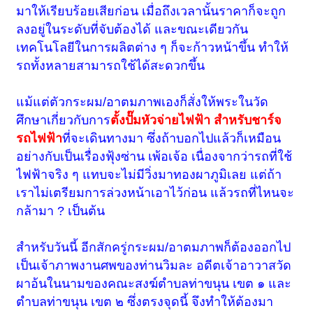
มาให้เรียบร้อยเสียก่อน เมื่อถึงเวลานั้นราคาก็จะถูก
ลงอยู่ในระดับที่จับต้องได้ และขณะเดียวกัน
เทคโนโลยีในการผลิตต่าง ๆ ก็จะก้าวหน้าขึ้น ทำให้
รถทั้งหลายสามารถใช้ได้สะดวกขึ้น
แม้แต่ตัวกระผม/อาตมภาพเองก็สั่งให้พระในวัด
ศึกษาเกี่ยวกับการ
ตั้งปั๊มหัวจ่ายไฟฟ้า สำหรับชาร์จ
รถไฟฟ้า
ที่จะเดินทางมา ซึ่งถ้าบอกไปแล้วก็เหมือน
อย่างกับเป็นเรื่องฟุ้งซ่าน เพ้อเจ้อ เนื่องจากว่ารถที่ใช้
ไฟฟ้าจริง ๆ แทบจะไม่มีวิ่งมาทองผาภูมิเลย แต่ถ้า
เราไม่เตรียมการล่วงหน้าเอาไว้ก่อน แล้วรถที่ไหนจะ
กล้ามา ? เป็นต้น
สำหรับวันนี้ อีกสักครู่
กระผม/อาตมภาพ
ก็ต้องออกไป
เป็นเจ้าภาพงานศพของท่านวิมละ อดีตเจ้าอาวาสวัด
ผาอ้นในนามของคณะสงฆ์ตำบลท่าขนุน เขต ๑ และ
ตำบลท่าขนุน เขต ๒ ซึ่งตรงจุดนี้ จึงทำให้ต้องมา