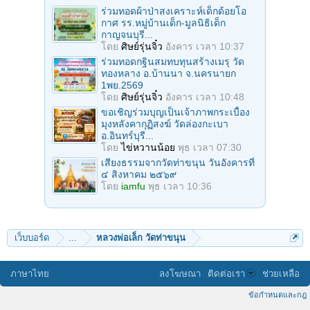
ร่วมทอดผ้าป่าสงเคราะห์เด็กด้อยโอ
กาศ รร.หมู่บ้านเด็ก-มูลนิธิเด็ก
กาญจนบุรี...
โดย
ศิษย์รุ่นจิ๋ว
อังคาร เวลา 10:37
ร่วมทอดกฐินสมทบทุนสร้างเมรุ วัด
ทองหลาง อ.บ้านนา จ.นครนายก
1พย.2569
โดย
ศิษย์รุ่นจิ๋ว
อังคาร เวลา 10:48
ขอเชิญร่วมบุญเป็นเจ้าภาพกระเบื้อง
มุงหลังคากุฏิสงฆ์ วัดล่องกะเบา
อ.อินทร์บุรี...
โดย
ไข่หวานน้อย
พุธ เวลา 07:30
เสียงธรรมจากวัดท่าขนุน วันอังคารที่
๔ สิงหาคม ๒๕๖๙
โดย
iamfu
พุธ เวลา 10:36
เว็บบอร์ด
...
หลวงพ่อเล็ก วัดท่าขนุน
ภาษาไทย
ลงโฆษณา
ติดต่อเรา
ช่วยเหลือ
ข้อกำหนดและกฎ