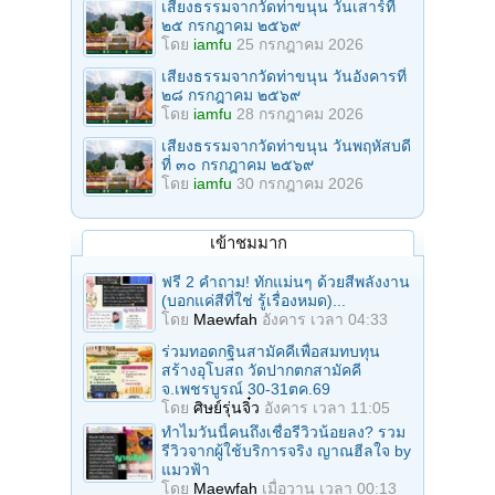
เสียงธรรมจากวัดท่าขนุน วันเสาร์ที่
๒๕ กรกฎาคม ๒๕๖๙
โดย
iamfu
25 กรกฎาคม 2026
เสียงธรรมจากวัดท่าขนุน วันอังคารที่
๒๘ กรกฎาคม ๒๕๖๙
โดย
iamfu
28 กรกฎาคม 2026
เสียงธรรมจากวัดท่าขนุน วันพฤหัสบดี
ที่ ๓๐ กรกฎาคม ๒๕๖๙
โดย
iamfu
30 กรกฎาคม 2026
เข้าชมมาก
ฟรี 2 คำถาม! ทักแม่นๆ ด้วยสีพลังงาน
(บอกแค่สีที่ใช่ รู้เรื่องหมด)...
โดย
Maewfah
อังคาร เวลา 04:33
ร่วมทอดกฐินสามัคคีเพื่อสมทบทุน
สร้างอุโบสถ วัดปากตกสามัคคี
จ.เพชรบูรณ์ 30-31ตค.69
โดย
ศิษย์รุ่นจิ๋ว
อังคาร เวลา 11:05
ทำไมวันนี้คนถึงเชื่อรีวิวน้อยลง? รวม
รีวิวจากผู้ใช้บริการจริง ญาณฮีลใจ by
แมวฟ้า
โดย
Maewfah
เมื่อวาน เวลา 00:13