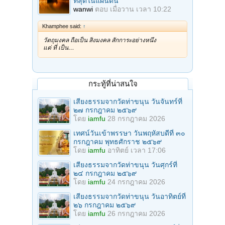
ที่สุดในแผ่นดิน
wanwi
ตอบ
เมื่อวาน เวลา 10:22
Khamphee said:
↑
วัตถุมงคล ถือเป็น สิ่งมงคล สักการะอย่างหนึ่ง
แต่ ที่ เป็น…
กระทู้ที่น่าสนใจ
เสียงธรรมจากวัดท่าขนุน วันจันทร์ที่
๒๗ กรกฎาคม ๒๕๖๙
โดย
iamfu
28 กรกฎาคม 2026
เทศน์วันเข้าพรรษา วันพฤหัสบดีที่ ๓๐
กรกฎาคม พุทธศักราช ๒๕๖๙
โดย
iamfu
อาทิตย์ เวลา 17:06
เสียงธรรมจากวัดท่าขนุน วันศุกร์ที่
๒๔ กรกฎาคม ๒๕๖๙
โดย
iamfu
24 กรกฎาคม 2026
เสียงธรรมจากวัดท่าขนุน วันอาทิตย์ที่
๒๖ กรกฎาคม ๒๕๖๙
โดย
iamfu
26 กรกฎาคม 2026