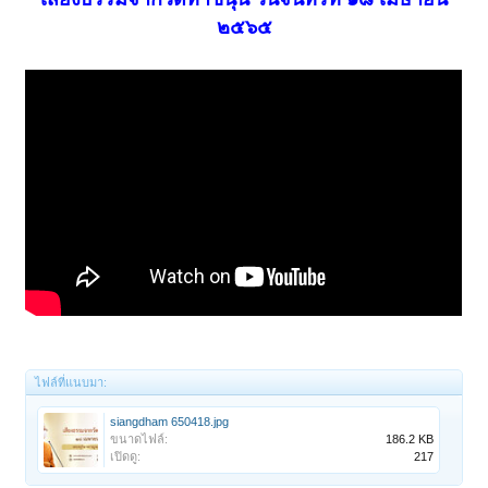
๒๕๖๕
ไฟล์ที่แนบมา:
siangdham 650418.jpg
ขนาดไฟล์:
186.2 KB
เปิดดู:
217