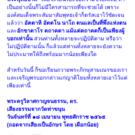
เป็นอย่างนั้นก็ไม่มีใครสามารถที่จะช่วยได้ เพราะ
องค์สมเด็จพระสัมมาสัมพุทธเจ้าก็ตรัสเอาไว้ชัดเจน
แล้วว่า
อัตตาหิ อัตตโน นาโถ ตนแลเป็นที่พึ่งแห่งตน
และ
อักขาตาโร ตถาคตา แม้แต่ตถาคตก็เป็นเพียงผู้
บอกเท่านั้น
ส่วนท่านทั้งหลายจะปฏิบัติตาม หรือว่า
ไม่ปฏิบัติตามนั้น ก็แล้วแต่ท่านทั้งหลายจะยังความ
ไม่ประมาทให้ถึงพร้อมมากน้อยเพียงใด
สำหรับวันนี้ ก็ขอเรียนถวายพระภิกษุสามเณรของเรา
และเจริญพรบอกกล่าวแก่ญาติโยมทั้งหลายเอาไว้แต่
เพียงเท่านี้
พระครูวิลาศกาญจนธรรม, ดร.
เสียงธรรมจากวัดท่าขนุน
วันจันทร์ที่ ๑๘ เมษายน พุทธศักราช ๒๕๖๕
(ถอดจากเสียงเป็นอักษร โดย เผือกน้อย)