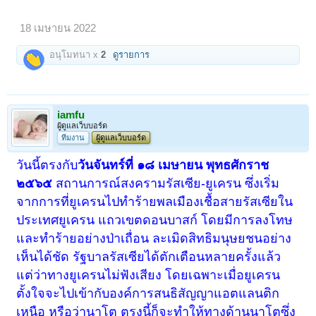
18 เมษายน 2022
อนุโมทนา x
2
ดูรายการ
iamfu
ผู้ดูแลเว็บบอร์ด
ทีมงาน
ผู้ดูแลเว็บบอร์ด
วันนี้ตรงกับ
วันจันทร์ที่ ๑๘ เมษายน พุทธศักราช
๒๕๖๕
สถานการณ์สงครามรัสเซีย-ยูเครน ซึ่งเริ่ม
จากการที่ยูเครนไปทำร้ายพลเมืองเชื้อสายรัสเซียใน
ประเทศยูเครน แถวเขตดอนบาสก์ โดยมีการลงโทษ
และทำร้ายอย่างป่าเถื่อน ละเมิดสิทธิมนุษยชนอย่าง
เห็นได้ชัด รัฐบาลรัสเซียได้ตักเตือนหลายครั้งแล้ว
แต่ว่าทางยูเครนไม่ฟังเสียง โดยเฉพาะเมื่อยูเครน
ตั้งใจจะไปเข้ากับองค์การสนธิสัญญาแอตแลนติก
เหนือ หรือว่านาโต ตรงนี้ก็จะทำให้ทางด้านนาโตซึ่ง