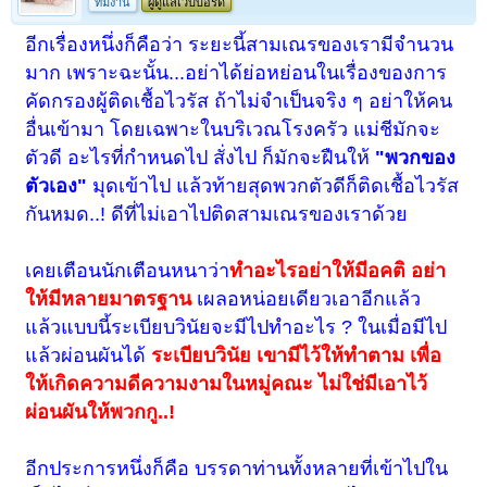
ทีมงาน
ผู้ดูแลเว็บบอร์ด
อีกเรื่องหนึ่งก็คือว่า ระยะนี้สามเณรของเรามีจำนวน
มาก เพราะฉะนั้น...อย่าได้ย่อหย่อนในเรื่องของการ
คัดกรองผู้ติดเชื้อไวรัส ถ้าไม่จำเป็นจริง ๆ อย่าให้คน
อื่นเข้ามา โดยเฉพาะในบริเวณโรงครัว แม่ชีมักจะ
ตัวดี อะไรที่กำหนดไป สั่งไป ก็มักจะฝืนให้
"พวกของ
ตัวเอง"
มุดเข้าไป แล้วท้ายสุดพวกตัวดีก็ติดเชื้อไวรัส
กันหมด..! ดีที่ไม่เอาไปติดสามเณรของเราด้วย
เคยเตือนนักเตือนหนาว่า
ทำอะไรอย่าให้มีอคติ อย่า
ให้มีหลายมาตรฐาน
เผลอหน่อยเดียวเอาอีกแล้ว
แล้วแบบนี้ระเบียบวินัยจะมีไปทำอะไร ? ในเมื่อมีไป
แล้วผ่อนผันได้
ระเบียบวินัย เขามีไว้ให้ทำตาม เพื่อ
ให้เกิดความดีความงามในหมู่คณะ ไม่ใช่มีเอาไว้
ผ่อนผันให้พวกกู..!
อีกประการหนึ่งก็คือ บรรดาท่านทั้งหลายที่เข้าไปใน