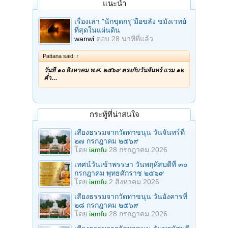
แนะนำ
เรื่องเล่า "นักขุดกรุ"มือขลัง ขมังเวทย์
ที่สุดในแผ่นดิน
wanwi
ตอบ
28 นาทีที่แล้ว
Pattana said:
↑
วันที่ ๑๐ สิงหาคม พ.ศ. ๒๕๖๙ ตรงกับวันจันทร์ แรม ๑๒
ค่ำ…
กระทู้ที่น่าสนใจ
เสียงธรรมจากวัดท่าขนุน วันจันทร์ที่
๒๗ กรกฎาคม ๒๕๖๙
โดย
iamfu
28 กรกฎาคม 2026
เทศน์วันเข้าพรรษา วันพฤหัสบดีที่ ๓๐
กรกฎาคม พุทธศักราช ๒๕๖๙
โดย
iamfu
2 สิงหาคม 2026
เสียงธรรมจากวัดท่าขนุน วันอังคารที่
๒๘ กรกฎาคม ๒๕๖๙
โดย
iamfu
28 กรกฎาคม 2026