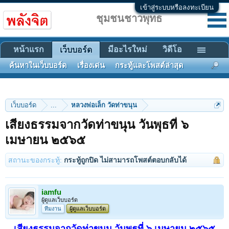
เข้าสู่ระบบหรือลงทะเบียน
ชุมชนชาวพุทธ
หน้าแรก
มีอะไรใหม่
วิดีโอ
เว็บบอร์ด
ค้นหาในเว็บบอร์ด
เรื่องเด่น
กระทู้และโพสต์ล่าสุด
เว็บบอร์ด
...
หลวงพ่อเล็ก วัดท่าขนุน
เสียงธรรมจากวัดท่าขนุน วันพุธที่ ๖
เมษายน ๒๕๖๕
สถานะของกระทู้:
กระทู้ถูกปิด ไม่สามารถโพสต์ตอบกลับได้
iamfu
ผู้ดูแลเว็บบอร์ด
ทีมงาน
ผู้ดูแลเว็บบอร์ด
เสียงธรรมจากวัดท่าขนุน วันพุธที่ ๖ เมษายน ๒๕๖๕