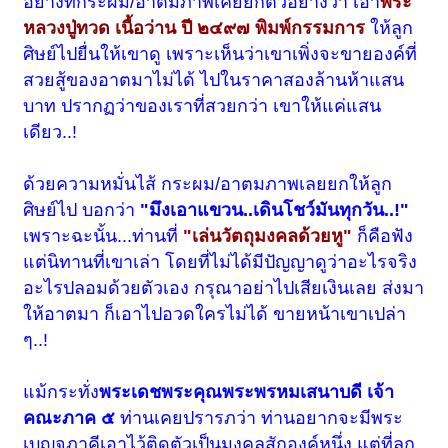
อย่างที่กระผม/อาตมภาพเคยยกตัวอย่างว่า เอา
พระ
หลวงปู่ทวด เนื้อว่าน ปี ๒๔๙๗ พิมพ์กรรมการ
ให้ลูก
ศิษย์ไปยื่นให้เขาดู เพราะเห็นว่าเขาเพิ่งจะขายองค์ที่
สวยสู้ของอาตมาไม่ได้ ไปในราคาสองล้านห้าแสน
บาท ปรากฏว่าของเราที่สวยกว่า เขาให้แค่แสน
เดียว..!
ด้วยความหมั่นไส้ กระผม/อาตมภาพเลยยกให้ลูก
ศิษย์ไป บอกว่า
"มึงเอาแขวน..เดินโชว์มันทุกวัน..!"
เพราะฉะนั้น...ท่านที่
"เล่นวัตถุมงคลด้วยหู"
ก็คือฟัง
แต่นิทานที่เขาเล่า โดยที่ไม่ได้มีปัญญาดูว่าอะไรจริง
อะไรปลอมด้วยตัวเอง กรุณาอย่าไปเสียเงินเลย ส่งมา
ให้อาตมา ก็เอาไปอวดใครไม่ได้ ขายหน้าเขาเปล่า
ๆ..!
แม้กระทั่ง
พระเดชพระคุณพระพรหมเสนาบดี เจ้า
คณะภาค ๕
ท่านเคยปรารภว่า ท่านอยากจะมีพระ
เบญจภาคีเอาไว้ติดตัวเป็นมงคลสักองค์หนึ่ง แต่ที่ลูก