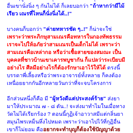
อื่นเขานั่งนิ่ง ๆ กันไม่ได้ ก็เลยบอกว่า
"ถ้าหากว่ามีไม้
เรียว เณรที่ไหนก็นั่งนิ่งได้..!"
บางคนก็บอกว่า
"ค่ายทหารชัด ๆ..!"
ก็น่าจะใช่
เพราะว่าพระภิกษุสามเณรคือทหารในกองทัพธรรม
เราจะไปให้อภัยว่าสามเณรเป็นเด็กไม่ได้ เพราะว่า
สามเณรคือเหล่ากอ หรือว่าเชื้อสายของสมณะ เป็น
บุคคลที่ชาวบ้านเขาเคารพบูชากัน ก็แปลว่าระเบียบมี
อย่างไร ศีลมีอย่างไรก็ต้องรักษาเอาไว้ให้ได้
ตรงนี้
บรรดาพี่เลี้ยงหรือว่าพระอาจารย์ทั้งหลาย ก็คงต้อง
เหนื่อยยากกันอีกหลายวันกว่าที่จะจบโครงการ
อีกส่วนหนึ่งก็คือ มี
"ผู้หวังดีแต่ประสงค์ร้าย"
ส่งยา
มาให้ประมาณ ๗ - ๘ ตัน..! จะส่งมาทำไมในเมื่อทาง
วัดไม่ได้เรียกร้อง ? ตอนนี้กุฏิเจ้าอาวาสมีแต่กลิ่นยา
สมุนไพรเหม็นหึ่งไปหมด เพราะว่าเอาไปไว้ที่กุฏิอื่น
เขาก็ไม่ยอม คือ
อยากจะทำบุญก็ต้องใช้ปัญญาด้วย