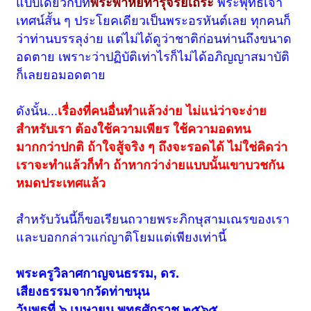
แบบเดียวกับที่
พระพาหิยทารุจีริยเถระ
พระพุทธเจ้า
เทศน์สั้น ๆ ประโยคเดียวเป็นพระอรหันต์เลย ทุกคนก็
ว่าท่านบรรลุง่าย แต่ไม่ได้ดูว่าชาติก่อนท่านถึงขนาด
อดตาย เพราะว่าปฏิบัติเท่าไรก็ไม่ได้อภิญญาสมาบัติ
ก็เลยยอมอดตาย
ดังนั้น...
เรื่องที่คนอื่นทำแล้วง่าย ไม่แน่ว่าจะง่าย
สำหรับเรา ต้องใช้ความเพียร ใช้ความอดทน
มากกว่าปกติ ถ้าใจสู้จริง ๆ ถึงจะรอดได้ ไม่ใช่คิดว่า
เราจะทำแล้วก็ทำ ถ้าหากว่าง่ายแบบนั้นเขาบวชกัน
หมดประเทศแล้ว
สำหรับวันนี้ก็ขอเรียนถวายพระภิกษุสามเณรของเรา
และบอกกล่าวแก่ญาติโยมแต่เพียงเท่านี้
พระครูวิลาศกาญจนธรรม, ดร.
เสียงธรรมจากวัดท่าขนุน
วันพุธที่ ๖ เมษายน พุทธศักราช ๒๕๖๕