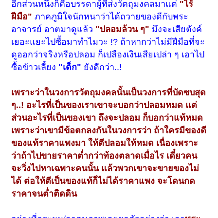
อีกส่วนหนึ่งก็คือบรรดาผู้ที่ส่งวัตถุมงคลมาแต่
"ไร้
ฝีมือ"
ภาคภูมิใจนักหนาว่าได้ถวายของดีกับพระ
อาจารย์ อาตมาดูแล้ว
"ปลอมล้วน ๆ"
มึงจะเสียตังค์
เยอะแยะไปซื้อมาทำไมวะ !? ถ้าหากว่าไม่มีฝีมือที่จะ
ดูออกว่าจริงหรือปลอม ก็เปลืองเงินเสียเปล่า ๆ เอาไป
ซื้อข้าวเลี้ยง
"เด็ก"
ยังดีกว่า..!
เพราะว่าในวงการวัตถุมงคลนั้นเป็นวงการที่บัดซบสุด
ๆ..! อะไรที่เป็นของเราเขาจะบอกว่าปลอมหมด แต่
ส่วนอะไรที่เป็นของเขา ถึงจะปลอม ก็บอกว่าแท้หมด
เพราะว่าเขามีข้อตกลงกันในวงการว่า ถ้าใครมีของดี
ของแท้ราคาแพงมา ให้ตีปลอมให้หมด เนื่องเพราะ
ว่าถ้าไปขายราคาต่ำกว่าท้องตลาดเมื่อไร เดี๋ยวคน
จะวิ่งไปหาเฉพาะคนนั้น แล้วพวกเขาจะขายของไม่
ได้ ต่อให้ตีเป็นของแท้ก็ไม่ได้ราคาแพง จะโดนกด
ราคาจนต่ำติดดิน