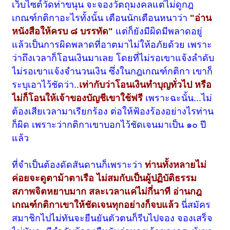
เว็บไซต์วัดท่าขนุน จะจองวัตถุมงคลแต่ไม่ดูกฎ
เกณฑ์กติกาอะไรทั้งนั้น เตือนนักเตือนหนาว่า
"อ่าน
หนังสือให้ครบ ๘ บรรทัด"
แต่ก็ยังมีผิดมีพลาดอยู่
แล้วเป็นการผิดพลาดที่อาตมาไม่ให้อภัยด้วย เพราะ
ว่าถึงเวลาก็โอนเงินมาเลย โดยที่ไม่รอเขาแจ้งลำดับ
ไม่รอเขาแจ้งจำนวนเงิน ซึ่งในกฎเกณฑ์กติกา เขาก็
ระบุเอาไว้ชัดว่า..
เท่ากับว่าโอนเงินทำบุญทั่วไป หรือ
ไม่ก็โอนให้เจ้าของบัญชีเขาใช้ฟรี
เพราะฉะนั้น...ไม่
ต้องเสียเวลามาเรียกร้อง ต่อให้ฟ้องร้องอย่างไรท่าน
ก็ผิด เพราะว่ากติกาเขาบอกไว้ชัดเจนมาเป็น ๑๐ ปี
แล้ว
ที่จำเป็นต้องดัดสันดานก็เพราะว่า
ท่านทั้งหลายไม่
ค่อยจะดูตาม้าตาเรือ ไม่สมกับเป็นผู้ปฏิบัติธรรม
สภาพจิตหยาบมาก สละเวลาแค่ไม่กี่นาที อ่านกฎ
เกณฑ์กติกาเขาให้ชัดเจนทุกอย่างก็จบแล้ว
นี่สมัคร
สมาชิกไปไม่ทันจะยืนยันตัวตนก็รีบไปจอง จองเสร็จ