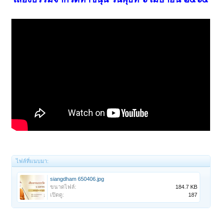
ไฟล์ที่แนบมา:
siangdham 650406.jpg
ขนาดไฟล์:
184.7 KB
เปิดดู:
187