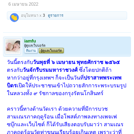
6 เมษายน 2022
อนุโมทนา x
3
ดูรายการ
iamfu
ผู้ดูแลเว็บบอร์ด
ทีมงาน
ผู้ดูแลเว็บบอร์ด
วันนี้ตรงกับ
วันพุธที่ ๖ เมษายน พุทธศักราช ๒๕๖๕
ตรงกับ
วันจักรีบรมมหาราชวงศ์
ซึ่งโดยปกติถ้า
หากว่าอยู่ที่กรุงเทพฯ ก็จะเป็นวันที่
ปราสาทพระเทพ
บิดร
เปิดให้ประชาชนเข้าไปถวายสักการะพระบรมรูป
ในหลวงทั้ง ๙ รัชกาลของกรุงรัตนโกสินทร์
คราวนี้ทางด้านวัดเรา ด้วยความที่มีการบวช
สามเณรภาคฤดูร้อน เมื่อโพสต์ภาพลงทางเพจเฟ
ซบุ๊กและเว็บไซต์ ก็ได้รับเสียงตอบรับมาว่า สามเณร
ภาคฤดูร้อนวัดท่าขนุนเรียบร้อยเกินเหตุ เพราะว่าที่