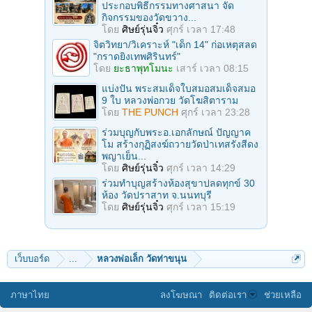
ประกอบพิธีกรรมทางศาสนา จัด
กิจกรรมของวัดขวาง...
โดย
ศิษย์รุ่นจิ๋ว
ศุกร์ เวลา 17:48
จิตวิทยา/วิเคราะห์ "เด็ก 14" ก่อเหตุสลด
"กราดยิงเทพศิรินทร์"
โดย
ยะธาพุทโมนะ
เสาร์ เวลา 08:15
แบ่งปัน พระสมเด็จใบสมอสมเด็จสมอ
9 ใบ หลวงพ่อกวย วัดโฆสิตาราม
โดย
THE PUNCH
ศุกร์ เวลา 23:28
ร่วมบุญกับพระอ.เอกลักษณ์ ปัญญาค
โม สร้างกุฏิสงฆ์ถวายวัดป่าเทสรังสีดง
พญาเย็น...
โดย
ศิษย์รุ่นจิ๋ว
ศุกร์ เวลา 14:29
ร่วมทําบุญสร้างห้องสุขาปลดทุกข์ 30
ห้อง วัดปราสาท จ.นนทบุรี
โดย
ศิษย์รุ่นจิ๋ว
ศุกร์ เวลา 15:19
เว็บบอร์ด
...
หลวงพ่อเล็ก วัดท่าขนุน
ภาษาไทย
ลงโฆษณา
ติดต่อเรา
ช่วยเหลือ