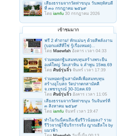
เสียงธรรมจากวัดท่าขนุน วันพฤหัสบดี
ที่ ๓๐ กรกฎาคม ๒๕๖๙
โดย
iamfu
30 กรกฎาคม 2026
เข้าชมมาก
ฟรี 2 คำถาม! ทักแม่นๆ ด้วยสีพลังงาน
(บอกแค่สีที่ใช่ รู้เรื่องหมด)...
โดย
Maewfah
อังคาร เวลา 04:33
ร่วมทอดกฐินสมทบทุนสร้างพระยืน
องค์ใหญ่ วัดเสาหิน จ.ลําพูน 15พย.69
โดย
ศิษย์รุ่นจิ๋ว
จันทร์ เวลา 17:39
ร่วมทอดกฐินสามัคคีเพื่อสมทบทุน
สร้างอุโบสถ วัดปากตกสามัคคี
จ.เพชรบูรณ์ 30-31ตค.69
โดย
ศิษย์รุ่นจิ๋ว
อังคาร เวลา 11:05
เสียงธรรมจากวัดท่าขนุน วันจันทร์ที่
๓ สิงหาคม ๒๕๖๙
โดย
iamfu
จันทร์ เวลา 19:47
ทำไมวันนี้คนถึงเชื่อรีวิวน้อยลง? รวม
รีวิวจากผู้ใช้บริการจริง ญาณฮีลใจ by
แมวฟ้า
โดย
Maewfah
วันนี้เมื่อ 00:13