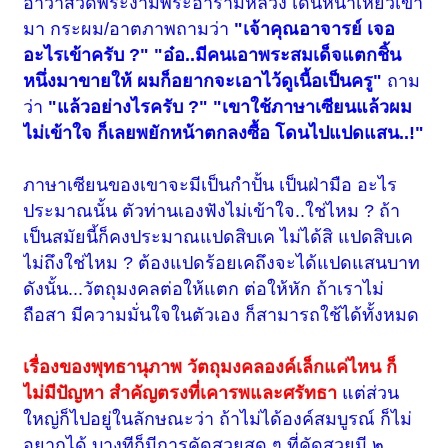
อาวาสวัดพระงามพระอารามหลวง เดินหน้าเหี่ยวเข้า
มา
กระผม/อาตภาพ
ถามว่า
"เจ้าคุณอาจารย์ เจอ
อะไรเข้าครับ ?"
"อ๋อ..มีคนเอาพระสมเด็จแตกชิ้น
หนึ่งมาขายให้ ผมก็อยากจะเอาไว้ดูเนื้อเป็นครู"
ถาม
ว่า
"แล้วอย่างไรครับ ?"
"เขาใช้ภาษาเซียนแล้วผม
ไม่เข้าใจ ก็เลยพยักหน้าตกลงซื้อ โดนไปแปดแสน..!"
ภาษาเซียนของเขาจะมีเป็นกำปั้น เป็นฝ่ามือ อะไร
ประมาณนั้น ตัวท่านเองฟังไม่เข้าใจ..ใช่ไหม ? ถ้า
เป็นสมัยนี้ก็คงประมาณแปดสิบเค ไม่ได้สิ แปดสิบเค
ไม่ถึงใช่ไหม ? ต้องแปดร้อยเคถึงจะได้แปดแสนบาท
ดังนั้น...วัตถุมงคลต่อให้แตก ต่อให้หัก ถ้าเราไม่
ถือสา มีความมั่นใจในตัวเอง ก็สามารถใช้ได้ทั้งหมด
เรื่องของพุทธานุภาพ วัตถุมงคลองค์เล็กแค่ไหน ก็
ไม่มีปัญหา สำคัญตรงที่เคารพและศรัทธา
แต่ส่วน
ใหญ่ก็ไปอยู่ในลักษณะว่า ถ้าไม่ได้องค์สมบูรณ์ ก็ไม่
อยากได้ บางทีก็มีการคัดสวยสุด ๆ ที่คัดสวยมี ๒