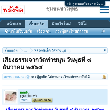
เข้าสู่ระบบหรือลงทะเบียน
ชุมชนชาวพุทธ
หน้าแรก
มีอะไรใหม่
วิดีโอ
เว็บบอร์ด
ค้นหาในเว็บบอร์ด
เรื่องเด่น
กระทู้และโพสต์ล่าสุด
เว็บบอร์ด
...
หลวงพ่อเล็ก วัดท่าขนุน
เสียงธรรมจากวัดท่าขนุน วันพุธที่ ๘
ธันวาคม ๒๕๖๔
สถานะของกระทู้:
กระทู้ถูกปิด ไม่สามารถโพสต์ตอบกลับได้
iamfu
ผู้ดูแลเว็บบอร์ด
ทีมงาน
ผู้ดูแลเว็บบอร์ด
เสียงธรรมจากวัดท่าขนุน วันพุธที่ ๘ ธันวาคม ๒๕๖๔