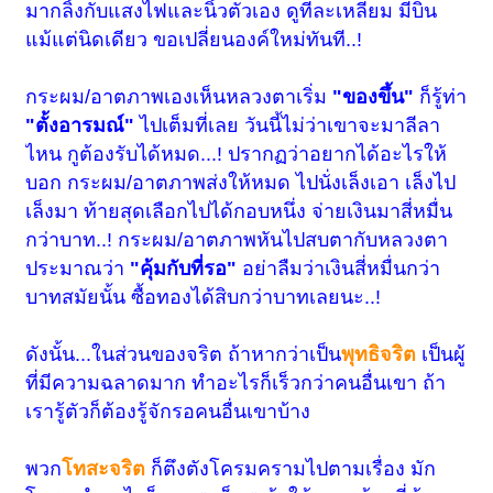
มากลิ้งกับแสงไฟและนิ้วตัวเอง ดูทีละเหลี่ยม มีบิ่น
แม้แต่นิดเดียว ขอเปลี่ยนองค์ใหม่ทันที..!
กระผม/อาตภาพ
เองเห็นหลวงตาเริ่ม
"ของขึ้น"
ก็รู้ท่า
"ตั้งอารมณ์"
ไปเต็มที่เลย วันนี้ไม่ว่าเขาจะมาลีลา
ไหน กูต้องรับได้หมด...! ปรากฏว่าอยากได้อะไรให้
บอก
กระผม/อาตภาพ
ส่งให้หมด ไปนั่งเล็งเอา เล็งไป
เล็งมา ท้ายสุดเลือกไปได้กอบหนึ่ง จ่ายเงินมาสี่หมื่น
กว่าบาท..!
กระผม/อาตภาพ
หันไปสบตากับหลวงตา
ประมาณว่า
"คุ้มกับที่รอ"
อย่าลืมว่าเงินสี่หมื่นกว่า
บาทสมัยนั้น ซื้อทองได้สิบกว่าบาทเลยนะ..!
ดังนั้น...ในส่วนของจริต ถ้าหากว่าเป็น
พุทธิจริต
เป็นผู้
ที่มีความฉลาดมาก ทำอะไรก็เร็วกว่าคนอื่นเขา ถ้า
เรารู้ตัวก็ต้องรู้จักรอคนอื่นเขาบ้าง
พวก
โทสะจริต
ก็ตึงตังโครมครามไปตามเรื่อง มัก