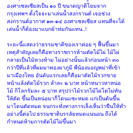
องศาเซลเซียสเป็น ๑๐ ปี ขนาดญาติโยมจาก
กรุงเทพฯ ตั้งใจจะมาเล่นน้ำสงกรานต์ เจอช่วง
สงกรานต์อากาศ ๑๓-๑๔ องศาเซลเซียส แทนที่จะได้
เล่นน้ำก็ต้องมาแบกผ้าห่มกันแทน..!
ระยะนี้แสดงว่าธรรมชาติของเราค่อย ๆ ฟื้นขึ้นมา
เหตุสำคัญเลยก็คือทางราชการห้ามตัดไม้ไผ่ ไม้ไผ่
กลายเป็นไม้หวงห้าม ไม่อย่างนั้นแล้วก่อนหน้า ๓๐
กว่าปีที่แล้วที่ผมมาทองผาภูมิ พี่น้องมอญพม่าที่เข้า
มาเมืองไทย อันดับแรกเลยก็คือมาตัดไม้รวกขาย
หน้าแล้งตัดไม้รวก ลำละ ๒ บาท หน้าหนาวหาหน่อ
ไม้ กิโลกรัมละ ๕ บาท สรุปว่าไม้รวกไม้ไผ่โตไม่ทัน
ให้ตัด ขึ้นเป็นหน่อมาก็โดนแซะหมด แก่เป็นต้นขึ้น
มาโดนตัดหมด จนกระทั่งทางการเล็งเห็นว่าขืนให้ทำ
อย่างนี้ต่อไป ธรรมชาติบรรลัยหมดแน่นอน ถึงได้
กำหนดห้ามการตัดไม้ไผ่ขึ้นมา