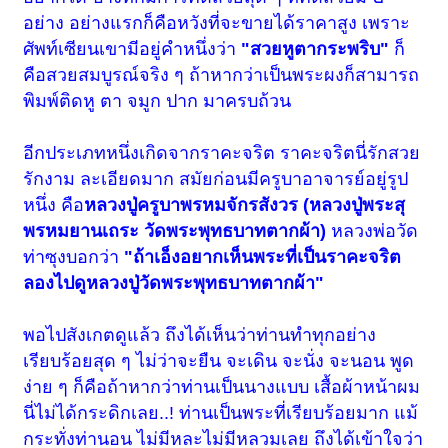
อย่าง อย่างแรกก็คือหวังที่จะขายได้ราคาสูง เพราะ
ศัพท์เซียนเขามีอยู่คำหนึ่งว่า
"สวยหูตากระพริบ"
ก็
คือสวยสมบูรณ์จริง ๆ ถ้าหากว่าเป็นพระผงก็สามารถ
พิมพ์ติดหู ตา จมูก ปาก มาครบถ้วน
อีกประเภทหนึ่งเกิดจากราคะจริต ราคะจริตนี่รักสวย
รักงาม ละเอียดมาก สมัยก่อนมีครูบาอาจารย์อยู่รูป
หนึ่ง คือ
หลวงปู่ครูบาพรหมจักรสังวร (หลวงปู่พระสุ
พรหมยานเถระ วัดพระพุทธบาทตากผ้า)
หลวงพ่อวัด
ท่าซุงบอกว่า
"ถ้าเอ็งอยากเห็นพระที่เป็นราคะจริต
ลองไปดูหลวงปู่วัดพระพุทธบาทตากผ้า"
พอไปสังเกตดูแล้ว ถึงได้เห็นว่าท่านทำทุกอย่าง
เรียบร้อยสุด ๆ ไม่ว่าจะยืน จะเดิน จะนั่ง จะนอน พูด
ง่าย ๆ ก็คือถ้าหากว่าท่านเป็นนางแบบ เสื้อผ้าหน้าผม
นี่ไม่ได้กระดิกเลย..! ท่านเป็นพระที่เรียบร้อยมาก แม้
กระทั่งท่านอน ไม่มีหละไม่มีหลวมเลย ถึงได้เข้าใจว่า