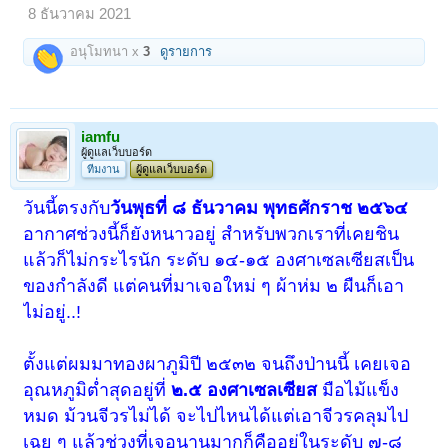
8 ธันวาคม 2021
อนุโมทนา x
3
ดูรายการ
iamfu
ผู้ดูแลเว็บบอร์ด
ทีมงาน
ผู้ดูแลเว็บบอร์ด
วันนี้ตรงกับ
วันพุธที่ ๘ ธันวาคม พุทธศักราช ๒๕๖๔
อากาศช่วงนี้ก็ยังหนาวอยู่ สำหรับพวกเราที่เคยชิน
แล้วก็ไม่กระไรนัก ระดับ ๑๔-๑๕ องศาเซลเซียสเป็น
ของกำลังดี แต่คนที่มาเจอใหม่ ๆ ผ้าห่ม ๒ ผืนก็เอา
ไม่อยู่..!
ตั้งแต่ผมมาทองผาภูมิปี ๒๕๓๒ จนถึงป่านนี้ เคยเจอ
อุณหภูมิต่ำสุดอยู่ที่
๒.๕ องศาเซลเซียส
มือไม้แข็ง
หมด ม้วนจีวรไม่ได้ จะไปไหนได้แต่เอาจีวรคลุมไป
เฉย ๆ แล้วช่วงที่เจอนานมากก็คืออยู่ในระดับ ๗-๘