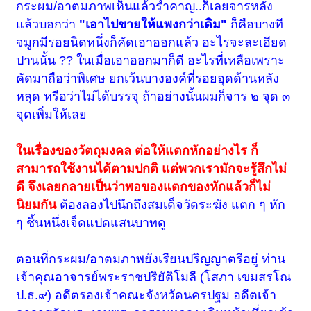
กระผม/อาตมภาพเห็นแล้วรำคาญ..ก็เลยจารหลัง
แล้วบอกว่า
"เอาไปขายให้แพงกว่าเดิม"
ก็คือบางที
จมูกมีรอยนิดหนึ่งก็คัดเอาออกแล้ว อะไรจะละเอียด
ปานนั้น ?? ในเมื่อเอาออกมาก็ดี อะไรที่เหลือเพราะ
คัดมาถือว่าพิเศษ ยกเว้นบางองค์ที่รอยอุดด้านหลัง
หลุด หรือว่าไม่ได้บรรจุ ถ้าอย่างนั้นผมก็จาร ๒ จุด ๓
จุดเพิ่มให้เลย
ในเรื่องของวัตถุมงคล ต่อให้แตกหักอย่างไร ก็
สามารถใช้งานได้ตามปกติ แต่พวกเรามักจะรู้สึกไม่
ดี จึงเลยกลายเป็นว่าพอของแตกของหักแล้วก็ไม่
นิยมกัน
ต้องลองไปนึกถึงสมเด็จวัดระฆัง แตก ๆ หัก
ๆ ชิ้นหนึ่งเจ็ดแปดแสนบาทดู
ตอนที่กระผม/อาตมภาพยังเรียนปริญญาตรีอยู่ ท่าน
เจ้าคุณอาจารย์พระราชปริยัติโมลี (โสภา เขมสรโณ
ป.ธ.๙) อดีตรองเจ้าคณะจังหวัดนครปฐม อดีตเจ้า