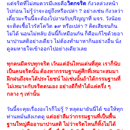
แต่จริตที่ไม่สมควรมีเลยคือ
วิตกจริต
กังวลล่วงหน้า
ไปก่อน ไม่รู้ว่าจะอยู่ถึงหรือเปล่า ? อย่างเช่น กังวลว่า
เดี๋ยวมะรืนนี้จะต้องไปงานรับปริญญาที่ มจร. วังน้อย
จะติดเชื้อไวรัสโควิด ๑๙ หรือเปล่า ? คิดเสียจนกิน
ไม่ได้ นอนไม่หลับ อันนี้ก็เหมือนกัน ก็คือแก้ไขด้วยอา
นาปานสติอย่างเดียว ไม่ต้องทำมาหากินอย่างอื่น นั่ง
ดูลมหายใจเข้าออกไปอย่างเดียวเลย
ทุกคนมีครบทุกจริต เว้นแต่อันไหนเด่นที่สุด เราก็นับ
เป็นคนจริตนั้น ต้องหากรรมฐานคู่ศึกที่เหมาะสมมา
ฝึกฝนถึงจะได้ประโยชน์ ไม่เช่นนั้นถ้าได้กรรมฐานที่
ไม่เหมาะกับจริตตนเอง อย่างดีก็ทำได้แค่ครึ่ง ๆ
กลาง ๆ เท่านั้น
วันนี้จะคุยเรื่องอะไรก็ไม่รู้ ? หลุดมายันนี่ได้ ขอให้ทุก
ท่านหมั่นสังเกตดู
แต่อย่าลืมว่ากรรมฐานที่เป็นพื้น
ฐานใหญ่คืออานาปานสติ ไม่ว่าจริตไหนก็ทิ้งไม่ได้