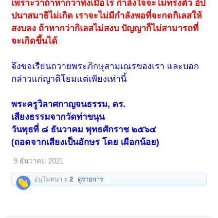
เพราะว่าถ้าหากว่าทิ้งเมื่อไร กำลังใจจะไม่ทรงตัว อัป
ปนาสมาธิไม่เกิด เราจะไม่มีกำลังพอที่จะกดกิเลสให้
สงบลง ถ้าหากว่ากิเลสไม่สงบ ปัญญาก็ไม่สามารถที่
จะเกิดขึ้นได้
จึงขอเรียนถวายพระภิกษุสามเณรของเรา และบอก
กล่าวแก่ญาติโยมแต่เพียงเท่านี้
พระครูวิลาศกาญจนธรรม, ดร.
เสียงธรรมจากวัดท่าขนุน
วันพุธที่ ๘ ธันวาคม พุทธศักราช ๒๕๖๔
(ถอดจากเสียงเป็นอักษร โดย เผือกน้อย)
9 ธันวาคม 2021
อนุโมทนา x
2
ดูรายการ