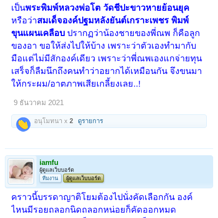
เป็น
พระพิมพ์หลวงพ่อโต วัดชีปะขาวหายย้อนยุค
หรือว่า
สมเด็จองค์ปฐมหลังยันต์เกราะเพชร พิมพ์
ขุนแผนเคลือบ
ปรากฏว่าน้องชายของพี่ณพ ก็คือลูก
ของอา ขอให้ส่งไปให้บ้าง เพราะว่าตัวเองทำมากับ
มือแต่ไม่มีสักองค์เดียว เพราะว่าพี่ณพเองแกจ่ายทุน
เสร็จก็ลืมนึกถึงคนทำว่าอยากได้เหมือนกัน จึงขนมา
ให้
กระผม/อาตภาพ
เสียเกลี้ยงเลย..!
9 ธันวาคม 2021
อนุโมทนา x
2
ดูรายการ
iamfu
ผู้ดูแลเว็บบอร์ด
ทีมงาน
ผู้ดูแลเว็บบอร์ด
คราวนี้บรรดาญาติโยมต้องไปนั่งคัดเลือกกัน องค์
ไหนมีรอยถลอกนิดถลอกหน่อยก็คัดออกหมด