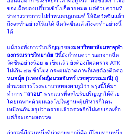
อ่อนแอมาก ช่วงระยะเวลาที่อยู่ในลำคอของเรา เจอ
ของเผ็ดของเปรี้ยวเข้าไปก็ตายหมด แต่ด้วยความที่
ว่าทางราชการไปกำหนดกฎเกณฑ์ ให้ฉีดวัคซีนแล้ว
ถึงจะทำอย่างโน้นได้ ฉีดวัคซีนแล้วถึงจะทำอย่างนี้
ได้
แม้กระทั่งการรับปริญญาของ
มหาวิทยาลัยมหาจุฬา
ลงกรณราชวิทยาลัย
ปีนี้ยังกำหนดว่า นอกจากฉีด
วัคซีนอย่างน้อย ๒ เข็มแล้ว ยังต้องมีผลตรวจ ATK
ไม่เกิน ๗๒ ชั่วโมง กระผม/อาตภาพก็เลยต้องติดต่อ
หมอนุ้ย (แพทย์หญิงนวลจันทร์ เวชสุวรรณมณี)
ผู้
อำนวยการโรงพยาบาลทองผาภูมิว่า พรุ่งนี้ให้มา
ทำการ
"สวอบ"
พระเณรที่จะไปรับปริญญาให้ด้วย
โดยเฉพาะตัวผมเอง ไปในฐานะผู้บริหารก็โดน
เหมือนกัน สรุปว่าตรวจแล้วตรวจอีกไม่เคยเจอเชื้อ
แต่ก็จะเอาผลตรวจ
ล่าสุดนี้มีส่วนหนึ่งที่น่าตายมากก็คือ มีโยมท่านหนึ่ง