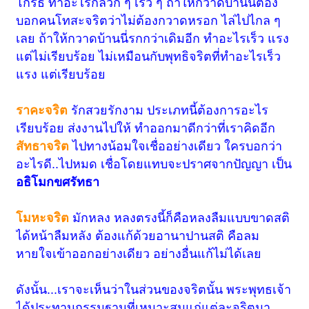
โกรธ ทำอะไรก็ลวก ๆ เร็ว ๆ ถ้าให้กวาดบ้านนี่ต้อง
บอกคนโทสะจริตว่าไม่ต้องกวาดหรอก ไล่ไปไกล ๆ
เลย ถ้าให้กวาดบ้านนี่รกกว่าเดิมอีก ทำอะไรเร็ว แรง
แต่ไม่เรียบร้อย ไม่เหมือนกับพุทธิจริตที่ทำอะไรเร็ว
แรง แต่เรียบร้อย
ราคะจริต
รักสวยรักงาม ประเภทนี้ต้องการอะไร
เรียบร้อย ส่งงานไปให้ ทำออกมาดีกว่าที่เราคิดอีก
สัทธาจริต
ไปทางน้อมใจเชื่ออย่างเดียว ใครบอกว่า
อะไรดี..ไปหมด เชื่อโดยแทบจะปราศจากปัญญา เป็น
อธิโมกขศรัทธา
โมหะจริต
มักหลง หลงตรงนี้ก็คือหลงลืมแบบขาดสติ
ได้หน้าลืมหลัง ต้องแก้ด้วยอานาปานสติ คือลม
หายใจเข้าออกอย่างเดียว อย่างอื่นแก้ไม่ได้เลย
ดังนั้น...เราจะเห็นว่าในส่วนของจริตนั้น พระพุทธเจ้า
ได้ประทานกรรมฐานที่เหมาะสมแก่แต่ละจริตมา