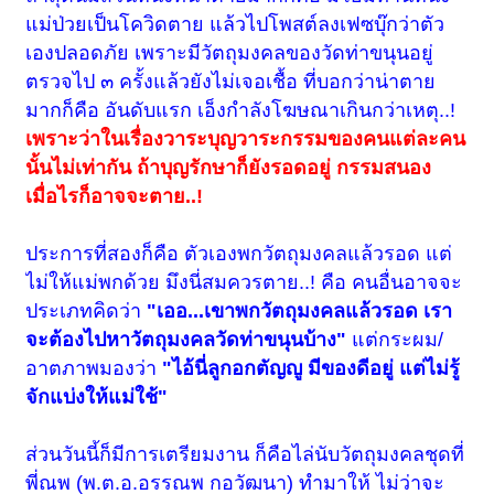
แม่ป่วยเป็นโควิดตาย แล้วไปโพสต์ลงเฟซบุ๊กว่าตัว
เองปลอดภัย เพราะมีวัตถุมงคลของวัดท่าขนุนอยู่
ตรวจไป ๓ ครั้งแล้วยังไม่เจอเชื้อ ที่บอกว่าน่าตาย
มากก็คือ อันดับแรก เอ็งกำลังโฆษณาเกินกว่าเหตุ..!
เพราะว่าในเรื่องวาระบุญวาระกรรมของคนแต่ละคน
นั้นไม่เท่ากัน ถ้าบุญรักษาก็ยังรอดอยู่ กรรมสนอง
เมื่อไรก็อาจจะตาย..!
ประการที่สองก็คือ ตัวเองพกวัตถุมงคลแล้วรอด แต่
ไม่ให้แม่พกด้วย มึงนี่สมควรตาย..! คือ คนอื่นอาจจะ
ประเภทคิดว่า
"เออ...เขาพกวัตถุมงคลแล้วรอด เรา
จะต้องไปหาวัตถุมงคลวัดท่าขนุนบ้าง"
แต่
กระผม/
อาตภาพ
มองว่า
"ไอ้นี่ลูกอกตัญญู มีของดีอยู่ แต่ไม่รู้
จักแบ่งให้แม่ใช้"
ส่วนวันนี้ก็มีการเตรียมงาน ก็คือไล่นับวัตถุมงคลชุดที่
พี่ณพ (พ.ต.อ.อรรณพ กอวัฒนา) ทำมาให้ ไม่ว่าจะ