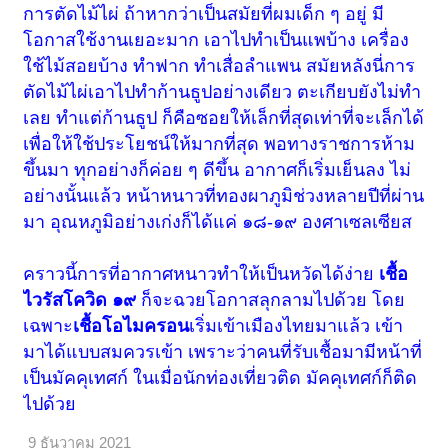
การตัดไม้ไผ่ ถ้าหากว่าเป็นสมัยที่ผมเด็ก ๆ อยู่ มี
โอกาสใช้งานเยอะมาก เอาไปทำเป็นแพบ้าง เครื่อง
ใช้ไม้สอยบ้าง ทำฟาก ทำเสื่อลำแพน สมัยหลังนี่การ
ตัดไม้ไผ่เอาไปทำก้านธูปอย่างเดียว ตะเกียบยังไม่ทำ
เลย ทำแต่ก้านธูป ก็คือซอยให้เล็กที่สุดเท่าที่จะเล็กได้
เพื่อให้ใช้ประโยชน์ให้มากที่สุด พอทางราชการห้าม
ขึ้นมา ทุกอย่างก็ค่อย ๆ ดีขึ้น อากาศก็เริ่มเย็นลง ไม่
อย่างนั้นแล้ว หน้าหนาวที่ทองผาภูมิช่วงหลายปีที่ผ่าน
มา อุณหภูมิอย่างเก่งก็ได้แค่ ๑๘-๑๙ องศาเซลเซียส
คราวนี้การที่อากาศหนาวทำให้เป็นหวัดได้ง่าย
เชื้อ
ไวรัสโควิด ๑๙
ก็จะฉวยโอกาสลุกลามไปด้วย โดย
เฉพาะ
เชื้อโอไมครอน
เริ่มเข้าเมืองไทยมาแล้ว เข้า
มาได้แบบสมควรเข้า เพราะว่าคนที่รับเชื้อมามีหน้าที่
เป็นมัคคุเทศก์ ในเมื่อนักท่องเที่ยวติด มัคคุเทศก์ก็ติด
ไปด้วย
9 ธันวาคม 2021