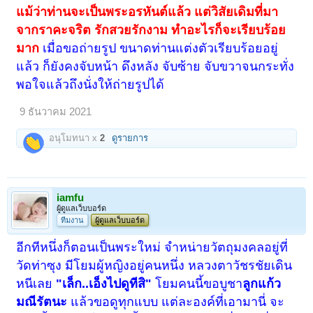
แม้ว่าท่านจะเป็นพระอรหันต์แล้ว แต่วิสัยเดิมที่มา
จากราคะจริต รักสวยรักงาม ทำอะไรก็จะเรียบร้อย
มาก
เมื่อขอถ่ายรูป ขนาดท่านแต่งตัวเรียบร้อยอยู่
แล้ว ก็ยังคงจับหน้า ดึงหลัง จับซ้าย จับขวาจนกระทั่ง
พอใจแล้วถึงนั่งให้ถ่ายรูปได้
9 ธันวาคม 2021
อนุโมทนา x
2
ดูรายการ
iamfu
ผู้ดูแลเว็บบอร์ด
ทีมงาน
ผู้ดูแลเว็บบอร์ด
อีกทีหนึ่งก็ตอนเป็นพระใหม่ จำหน่ายวัตถุมงคลอยู่ที่
วัดท่าซุง มีโยมผู้หญิงอยู่คนหนึ่ง หลวงตาวัชรชัยเดิน
หนีเลย
"เล็ก..เอ็งไปดูทีสิ"
โยมคนนี้ขอบูชา
ลูกแก้ว
มณีรัตนะ
แล้วขอดูทุกแบบ แต่ละองค์ที่เอามานี่ จะ