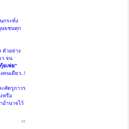
จนกระทั่ง
มนุษยชนทุก
ง ตัวอย่าง
ยว จน
ุ้ยเฟย"
งคนเดียว..!
ละศัตรูถาวร
างหรือ
ษาอำนาจไว้
#4