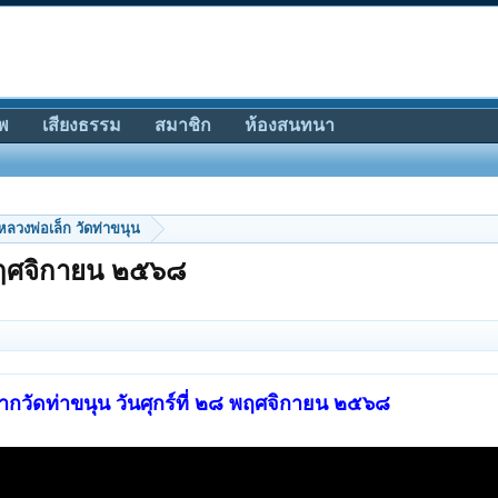
พ
เสียงธรรม
สมาชิก
ห้องสนทนา
หลวงพ่อเล็ก วัดท่าขนุน
 พฤศจิกายน ๒๕๖๘
ากวัดท่าขนุน วันศุกร์ที่ ๒๘ พฤศจิกายน ๒๕๖๘