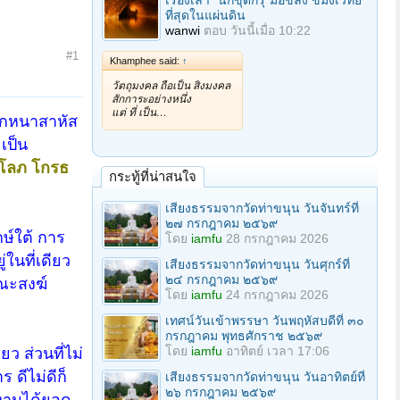
เรื่องเล่า "นักขุดกรุ"มือขลัง ขมังเวทย์
ที่สุดในแผ่นดิน
wanwi
ตอบ
วันนี้เมื่อ 10:22
#1
Khamphee said:
↑
วัตถุมงคล ถือเป็น สิ่งมงคล
สักการะอย่างหนึ่ง
แต่ ที่ เป็น…
นักหนาสาหัส
"
เป็น
ก โลภ โกรธ
กระทู้ที่น่าสนใจ
เสียงธรรมจากวัดท่าขนุน วันจันทร์ที่
๒๗ กรกฎาคม ๒๕๖๙
ษ์ใต้ การ
โดย
iamfu
28 กรกฎาคม 2026
ในที่เดียว
เสียงธรรมจากวัดท่าขนุน วันศุกร์ที่
๒๔ กรกฎาคม ๒๕๖๙
คณะสงฆ์
โดย
iamfu
24 กรกฎาคม 2026
เทศน์วันเข้าพรรษา วันพฤหัสบดีที่ ๓๐
กรกฎาคม พุทธศักราช ๒๕๖๙
โดย
iamfu
อาทิตย์ เวลา 17:06
ว ส่วนที่ไม่
 ดีไม่ดีก็
เสียงธรรมจากวัดท่าขนุน วันอาทิตย์ที่
๒๖ กรกฎาคม ๒๕๖๙
นงานได้ยอด