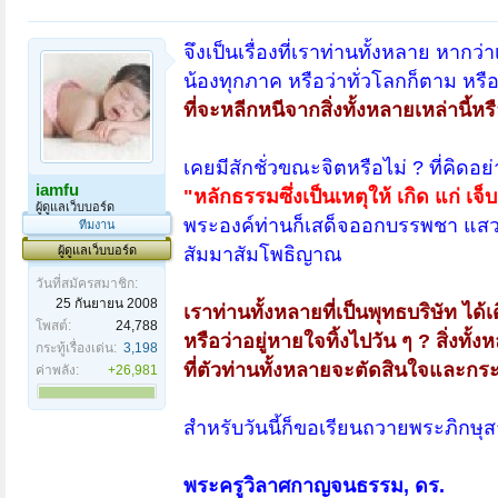
จึงเป็นเรื่องที่เราท่านทั้งหลาย หาก
น้องทุกภาค หรือว่าทั่วโลกก็ตาม หรือ
ที่จะหลีกหนีจากสิ่งทั้งหลายเหล่านี้หร
เคยมีสักชั่วขณะจิตหรือไม่ ? ที่คิดอ
iamfu
"หลักธรรมซึ่งเป็นเหตุให้ เกิด แก่ เจ็บ
ผู้ดูแลเว็บบอร์ด
พระองค์ท่านก็เสด็จออกบรรพชา แสวงห
ทีมงาน
ผู้ดูแลเว็บบอร์ด
สัมมาสัมโพธิญาณ
วันที่สมัครสมาชิก:
25 กันยายน 2008
เราท่านทั้งหลายที่เป็นพุทธบริษัท ได
โพสต์:
24,788
หรือว่าอยู่หายใจทิ้งไปวัน ๆ ? สิ่งทั้ง
กระทู้เรื่องเด่น:
3,198
ที่ตัวท่านทั้งหลายจะตัดสินใจและก
ค่าพลัง:
+26,981
สำหรับวันนี้ก็ขอเรียนถวายพระภิกษุ
พระครูวิลาศกาญจนธรรม, ดร.