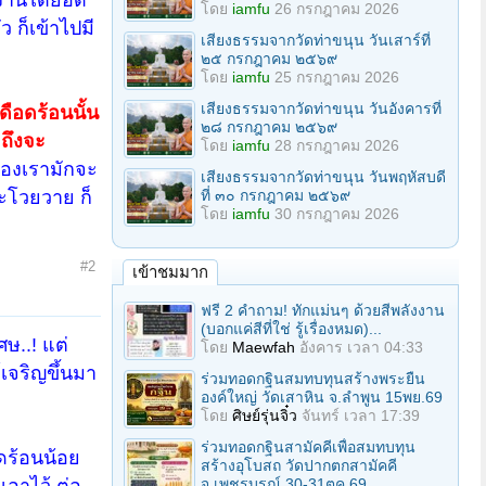
โดย
iamfu
26 กรกฎาคม 2026
ว ก็เข้าไปมี
เสียงธรรมจากวัดท่าขนุน วันเสาร์ที่
๒๕ กรกฎาคม ๒๕๖๙
โดย
iamfu
25 กรกฎาคม 2026
เสียงธรรมจากวัดท่าขนุน วันอังคารที่
ดือดร้อนนั้น
๒๘ กรกฎาคม ๒๕๖๙
 ถึงจะ
โดย
iamfu
28 กรกฎาคม 2026
ของเรามักจะ
เสียงธรรมจากวัดท่าขนุน วันพฤหัสบดี
ะโวยวาย ก็
ที่ ๓๐ กรกฎาคม ๒๕๖๙
โดย
iamfu
30 กรกฎาคม 2026
#2
เข้าชมมาก
ฟรี 2 คำถาม! ทักแม่นๆ ด้วยสีพลังงาน
(บอกแค่สีที่ใช่ รู้เรื่องหมด)...
ษ..! แต่
โดย
Maewfah
อังคาร เวลา 04:33
เจริญขึ้นมา
ร่วมทอดกฐินสมทบทุนสร้างพระยืน
องค์ใหญ่ วัดเสาหิน จ.ลําพูน 15พย.69
โดย
ศิษย์รุ่นจิ๋ว
จันทร์ เวลา 17:39
ร่วมทอดกฐินสามัคคีเพื่อสมทบทุน
ดร้อนน้อย
สร้างอุโบสถ วัดปากตกสามัคคี
เอาไว้ ต่อ
จ.เพชรบูรณ์ 30-31ตค.69