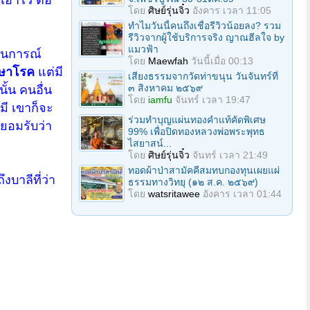
โดย
ศิษย์รุ่นจิ๋ว
อังคาร เวลา 11:05
ทำไมวันนี้คนถึงเชื่อรีวิวน้อยลง? รวม
รีวิวจากผู้ใช้บริการจริง ญาณฮีลใจ by
แมวฟ้า
ถานการณ์
โดย
Maewfah
วันนี้เมื่อ 00:13
ักษาโรค
แต่มี
เสียงธรรมจากวัดท่าขนุน วันจันทร์ที่
๓ สิงหาคม ๒๕๖๙
้น คนอื่น
โดย
iamfu
จันทร์ เวลา 19:47
มี เขาก็จะ
ร่วมทําบุญแผ่นทองคำแท้คัดพิเศษ
งยอมรับว่า
99% เพื่อปิดทองหลวงพ่อพระพุทธ
ไสยาสน์...
โดย
ศิษย์รุ่นจิ๋ว
จันทร์ เวลา 21:49
ทอดผ้าป่าสามัคคีสมทบกองทุนเผยแผ่
ึงบาลีที่ว่า
ธรรมทางวิทยุ (๑๒ ส.ค. ๒๕๖๙)
โดย
watsritawee
อังคาร เวลา 01:44