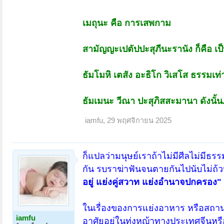
เมถุนะ คือ การเสพกาม
สามัญญะเปตัปปะสุภีนะรานัง ก็คือ เป็น
ธัมโมหิ เตสัง อะธิโก วิเสโส ธรรมเท่
ธัมเมนะ วีณา ปะสุภิสสะมานา ดังนั้
iamfu
,
29 พฤศจิกายน 2025
ก็แปลว่ามนุษย์เราถ้าไม่มีศีลไม่มีธรรม
กัน รบราฆ่าฟันจนตายกันไปนับไม่ถ้วนตั้
อยู่ แย่งคู่สวาท แย่งอำนาจปกครอง"
ในเรื่องของการแย่งอาหาร หรือสถานที
iamfu
อาศัยอยู่ในทุ่งหญ้าทางประเทศจีนหรือ