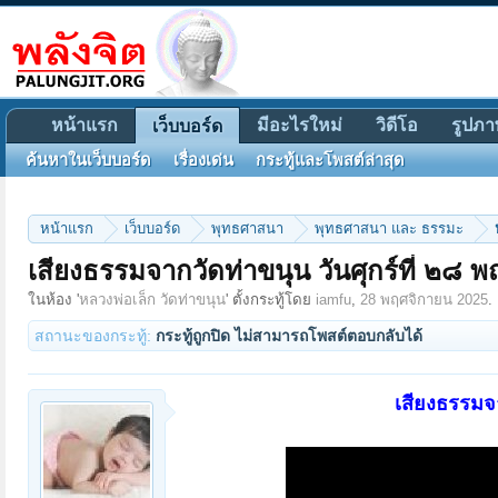
หน้าแรก
มีอะไรใหม่
วิดีโอ
รูปภา
เว็บบอร์ด
ค้นหาในเว็บบอร์ด
เรื่องเด่น
กระทู้และโพสต์ล่าสุด
หน้าแรก
เว็บบอร์ด
พุทธศาสนา
พุทธศาสนา และ ธรรมะ
เสียงธรรมจากวัดท่าขนุน วันศุกร์ที่ ๒๘
ในห้อง '
หลวงพ่อเล็ก วัดท่าขนุน
' ตั้งกระทู้โดย
iamfu
,
28 พฤศจิกายน 2025
.
สถานะของกระทู้:
กระทู้ถูกปิด ไม่สามารถโพสต์ตอบกลับได้
เสียงธรรมจ