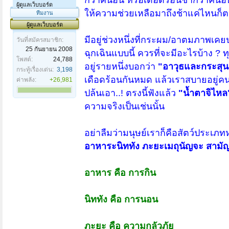
ผู้ดูแลเว็บบอร์ด
ให้ความช่วยเหลือมาถึงช้าแค่ไหนก็ต
ทีมงาน
ผู้ดูแลเว็บบอร์ด
มีอยู่ช่วงหนึ่งที่กระผม/อาตมภาพเค
วันที่สมัครสมาชิก:
25 กันยายน 2008
ฉุกเฉินแบบนี้ ควรที่จะมีอะไรบ้าง 
โพสต์:
24,788
อยู่รายหนึ่งบอกว่า
"อาวุธและกระสุน
กระทู้เรื่องเด่น:
3,198
เดือดร้อนกันหมด แล้วเราสบายอยู่คนเ
ค่าพลัง:
+26,981
ปล้นเอา..! ตรงนี้ฟังแล้ว
"น้ำตาจิไห
ความจริงเป็นเช่นนั้น
อย่าลืมว่ามนุษย์เราก็คือสัตว์ประเภทหนึ่
อาหาระนิททัง ภะยะเมถุนัญจะ สามัญ
อาหาร คือ การกิน
นิททัง คือ การนอน
ภะยะ คือ ความกลัวภัย