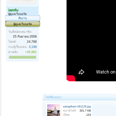
iamfu
ผู้ดูแลเว็บบอร์ด
ทีมงาน
ผู้ดูแลเว็บบอร์ด
วันที่สมัครสมาชิก:
25 กันยายน 2008
โพสต์:
24,788
กระทู้เรื่องเด่น:
3,198
ค่าพลัง:
+26,981
ไฟล์ที่แนบมา:
siangdham 681128.jpg
ขนาดไฟล์:
301.7 KB
เปิดดู:
124