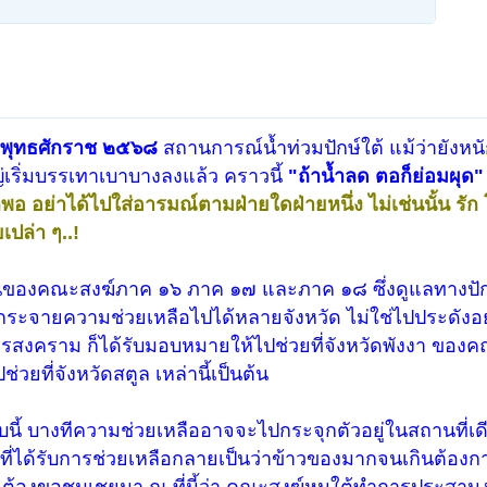
ยน พุทธศักราช ๒๕๖๘
สถานการณ์น้ำท่วมปักษ์ใต้ แม้ว่ายังห
่เริ่มบรรเทาเบาบางลงแล้ว คราวนี้
"ถ้าน้ำลด ตอก็ย่อมผุด
ก็พอ อย่าได้ไปใส่อารมณ์ตามฝ่ายใดฝ่ายหนึ่ง ไม่เช่นนั้น รั
ปล่า ๆ..!
านของคณะสงฆ์ภาค ๑๖ ภาค ๑๗ และภาค ๑๘ ซึ่งดูแลทางปัก
ระจายความช่วยเหลือไปได้หลายจังหวัด ไม่ใช่ไปประดังอยู่
ทรสงคราม ก็ได้รับมอบหมายให้ไปช่วยที่จังหวัดพังงา ของ
ยที่จังหวัดสตูล เหล่านี้เป็นต้น
นี้ บางทีความช่วยเหลืออาจจะไปกระจุกตัวอยู่ในสถานที่เดีย
ที่ได้รับการช่วยเหลือกลายเป็นว่าข้าวของมากจนเกินต้องการ
 ๆ..! ต้องขอชมเชยมา ณ ที่นี้ว่า คณะสงฆ์หนใต้ทำการประสา