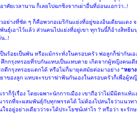
องอาศัยเวลานาน ก็เลยไปฉกชิงจากเผ่าอื่นที่อ่อนแอกว่า..!
 ตัวอย่างที่ชัด ๆ ก็คือพวกอเมริกันแย่งที่อยู่ของอินเดียนแดง 
พันธุ์เอาไว้แล้ว ส่วนคนไปแย่งที่อยู่เขา ทุกวันนี้ก็อ้างสิทธิ
น..!
เป็นร้อยเป็นพัน หรือแม้กระทั่งในครอบครัว พ่อลูกก็ฆ่ากันเอ
ศึกกรุงทรอยที่รบกันแทบเป็นแทบตาย เกิดจากผู้หญิงคนเดี
รถตีกรุงทรอยแตกได้ หรือไม่ก็มายุคสมัยต่อมาอย่าง
"หยางก
าของลูก แทบจะรบราฆ่าฟันกันเองในครอบครัวก็เพื่อผู้หญิ
ราก็รู้เรื่อง โดยเฉพาะนักการเมือง เขาถือว่าไม่มีมิตรแท้แ
ามารถที่จะผสมพันธุ์กับทุกพรรคได้ ไม่ต้องไปสนใจว่าแนวท
ใจอยู่อย่างเดียวว่าจะได้ประโยชน์เท่าไร ? หรือว่า จะรัก