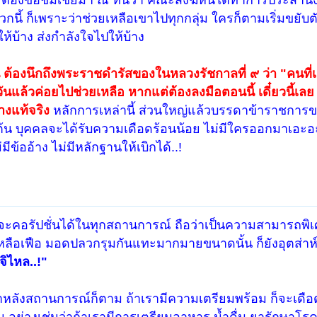
กนี้ ก็เพราะว่าช่วยเหลือเขาไปทุกกลุ่ม ใครก็ตามเริ่มขยับตั
ห้บ้าง ส่งกำลังใจไปให้บ้าง
น ต้องนึกถึงพระราชดำรัสของในหลวงรัชกาลที่ ๙ ว่า "คนที่เ
นแล้วค่อยไปช่วยเหลือ หากแต่ต้องลงมือตอนนี้ เดี๋ยวนี้เลย
างแท้จริง
หลักการเหล่านี้ ส่วนใหญ่แล้วบรรดาข้าราชการ
่ต้น บุคคลจะได้รับความเดือดร้อนน้อย ไม่มีใครออกมาเอะอ
ีข้ออ้าง ไม่มีหลักฐานให้เบิกได้..!
ะคอรัปชั่นได้ในทุกสถานการณ์ ถือว่าเป็นความสามารถพิเศ
หลือเฟือ มอดปลวกรุมกันแทะมากมายขนาดนั้น ก็ยังอุตส่าห์
จิไหล..!"
าหลังสถานการณ์ก็ตาม ถ้าเรามีความเตรียมพร้อม ก็จะเดือ
่น อย่างเช่นว่าถ้าเรามีการเตรียมอาหาร น้ำดื่ม ยารักษาโรค