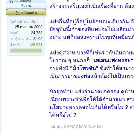
ผู้ดูแลเว็บบอร์ด
สร้างจะเสริมเองก็เป็นเรื่องที่ยาก ต้
ทีมงาน
ผู้ดูแลเว็บบอร์ด
แย่งถิ่นที่อยู่ก็อยู่ในลักษณะเดียวกัน
วันที่สมัครสมาชิก:
25 กันยายน 2008
ปัจจุบันนี้เจ้าของที่แทบจะไม่เหลือเผ่า
โพสต์:
24,788
อย่าง แต่ก็ก่อสงครามไปทุกที่เหมือนกั
กระทู้เรื่องเด่น:
3,198
ค่าพลัง:
+26,981
แย่งคู่สวาท บางทีก็เข่นฆ่ากันล้มตาย
โบราณ ๆ หน่อยก็
"เฮเลนแห่งทรอย"
กระทั่งมี
"ม้าโทรจัน"
ซึ่งทำให้สามา
เป็นภรรยาของพ่อแล้วต้องไปเป็นภรรย
ข้อสุดท้าย แย่งอำนาจปกครอง ดูบ้านเ
เนื่องเพราะว่าเพื่อให้ได้อำนาจมา ส
นโยบายพรรคจะไปกันได้
หรือไม่
? สน
ได้หรือไม่ ?
iamfu
,
29 พฤศจิกายน 2025