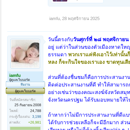
iamfu
,
28 พฤศจิกายน 2025
วันนี้ตรงกับ
วันศุกร์ที่ ๒๘ พฤศจิกา
อยู่ แต่ว่าในส่วนของตัวเมืองหาดใหญ
ธรรมดา
พวกเราแค่ฟังเอาไว้เท่านั้น
หลง ก็จะกินใจของเราเอง ขาดทุนเสียเ
iamfu
ส่วนที่ต้องชื่นชมก็คือการประสานง
ผู้ดูแลเว็บบอร์ด
ติดต่อประสานงานที่ดี ทำให้สามารถก
ทีมงาน
ผู้ดูแลเว็บบอร์ด
อย่างเช่นว่าของคณะสงฆ์จังหวัดสมุ
จังหวัดนครปฐม ได้รับมอบหมายให้ไปช่ว
วันที่สมัครสมาชิก:
25 กันยายน 2008
โพสต์:
24,788
ถ้าหากว่าไม่มีการประสานงานที่ดีแบบ
กระทู้เรื่องเด่น:
3,198
ได้รับการช่วยเหลือก็จะมีอีกมาก ส่วน
ค่าพลัง:
+26,981
เสียหาย หรือไม่ก็ต้องทิ้งเสียเปล่า