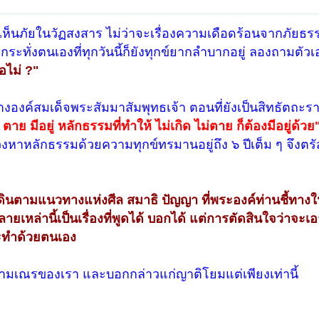
ว่าเห็นภัยในวัฏสงสาร ไม่ว่าจะเรื่องความเดือดร้อนจากภัยธร
กระทั่งตนเองที่ทุกวันนี้ก็ยังทุกข์ยากลำบากอยู่ ลองถามตัวเ
ือไม่ ?"
ย่างองค์สมเด็จพระสัมมาสัมพุทธเจ้า ตอนที่ยังเป็นสิทธัตถะร
 ตาย มีอยู่ หลักธรรมที่ทำให้ ไม่เกิด ไม่ตาย ก็ต้องมีอยู่ด้วย
าหลักธรรมด้วยความทุกข์ทรมานอยู่ถึง ๖ ปีเต็ม ๆ จึงตรัส
้เดินตามแนวทางแห่งศีล สมาธิ ปัญญา ที่พระองค์ท่านชี้ทางให
หลายเหล่านี้เป็นเรื่องที่พูดได้ บอกได้ แต่การตัดสินใจว่าจะเอ
ระทำด้วยตนเอง
สามเณรของเรา และบอกกล่าวแก่ญาติโยมแต่เพียงเท่านี้