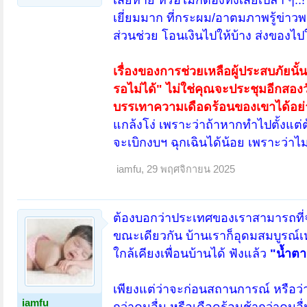
เยี่ยมมาก ที่กระผม/อาตมภาพรู้ข่าวพว
ส่วนช่วย โอนเงินไปให้บ้าง ส่งของไปใ
เรื่องของการช่วยเหลือผู้ประสบภัยนั้
รอไม่ได้" ไม่ใช่คุณจะประชุมอีกสองวั
บรรเทาความเดือดร้อนของเขาได้อย่
แกล้งโง่ เพราะว่าถ้าหากทำไปตั้งแต
จะเบิกงบฯ ฉุกเฉินได้น้อย เพราะว่าไม่ม
iamfu
,
29 พฤศจิกายน 2025
ต้องบอกว่าประเทศของเราสามารถที่จ
ขณะเดียวกัน บ้านเราก็อุดมสมบูรณ์เ
ใกล้เคียงเพื่อนบ้านได้ ฟังแล้ว
"น้ำตา
เพียงแต่ว่าจะก่อนสถานการณ์ หรือว่
iamfu
กว่าคนอื่น หรือเดือดร้อนช้ากว่าคนอื