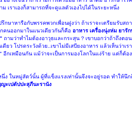
าม เราเองก็สามารถที่จะดูแลตัวเอง
ไป
ได้ในระยะหนึ่ง
ยปรึกษาหารือกับพรรคพวกเพื่อนฝูงว่า ถ้าเราจะเตรียมรับส
? ทุกคนออกมาในแนวเดียวกันก็คือ
อาหาร เครื่องนุ่งห่ม ยาร
"
ถามว่าทำไมต้องอาวุธและกระสุน ? เขาบอกว่าถ้าถึงตอนนั
ดียว โปรดระวังด้วย..เขาไม่มีเสบียงอาหาร แล้วเห็นว่าเรา
ล"
อีกเหมือนกัน แม้ว่าจะเป็นการมองโลกในแง่ร้าย แต่ก็ต้อ
ง ในหมู่สัตว์นั้น ผู้ที่แข็งแรงเท่านั้นจึงจะอยู่รอด ทำให้นึกถ
ญะเปตัปปะสุภีนะรานัง