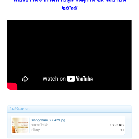
๒๕๖๕
ไฟล์ที่แนบมา:
siangdham 650429.jpg
ขนาดไฟล์:
186.3 KB
เปิดดู:
90