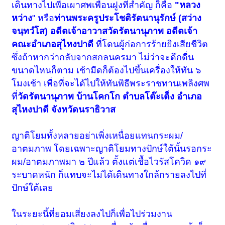
เดินทางไปเพื่อเผาศพเพื่อนฝูงที่สำคัญ ก็คือ
"หลวง
หว่าง
" หรือ
ท่านพระครูประโชติรัตนานุรักษ์ (สว่าง
จนฺทวํโส) อดีตเจ้าอาวาสวัดรัตนานุภาพ
อดีตเจ้า
คณะอำเภอสุไหงปาดี
ที่โดนผู้ก่อการร้ายยิงเสียชีวิต
ซึ่งถ้าหากว่ากลับจากสกลนครมา ไม่ว่าจะดึกดื่น
ขนาดไหนก็ตาม เช้ามืดก็ต้องไปขึ้นเครื่องให้ทัน ๖
โมงเช้า เพื่อที่จะได้ไปให้ทันพิธีพระราชทานเพลิงศพ
ที่
วัดรัตนานุภาพ บ้านโคกโก ตำบลโต๊ะเต็ง อำเภอ
สุไหงปาดี จังหวัดนราธิวาส
ญาติโยมทั้งหลายอย่าเพิ่งเหนื่อยแทนกระผม/
อาตมภาพ โดยเฉพาะญาติโยมทางปักษ์ใต้นั้นรอกระ
ผม/อาตมภาพมา ๒ ปีแล้ว ตั้งแต่เชื้อไวรัสโควิด ๑๙
ระบาดหนัก ก็แทบจะไม่ได้เดินทางใกล้กรายลงไปที่
ปักษ์ใต้เลย
ในระยะนี้ที่ยอมเสี่ยงลงไปก็เพื่อไปร่วมงาน