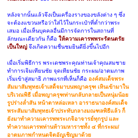
หลังจากนั้นแล้วจึงเป็นเครื่องรางของขลังต่าง ๆ ซึ่ง
จะต้องแขวนหรือว่าใส่ไว้ในกระเป๋าที่ต่ำกว่าพระ
เสมอ เมื่อเห็นบุคคลอื่นมีการจัดการในสถานที่
ลักษณะเดียวกัน ก็คือ
ให้ความเคารพพระรัตนตรัย
เป็นใหญ่
จึงเกิดความชื่นชมยินดียิ่งขึ้นไปอีก
เมื่อเริ่มพิธีการ พระเดชพระคุณท่านเจ้าคุณสมชาย
ทำการเจิมเทียนชัย จุดเทียนชัย กระผม/อาตมภาพ
เริ่มเข้าสู่สมาธิ ภาพแรกที่เห็นก็คือ
องค์สมเด็จพระ
สัมมาสัมพุทธเจ้าเสด็จมาบนพญาครุฑ เหินเข้ามาใน
บริเวณพิธี เมื่อพญาครุฑท่านกลับกลายเป็นหนุ่มน้อย
รูปร่างล่ำสัน หน้าตาหล่อเหลา อาราธนาองค์สมเด็จ
พระสัมมาสัมพุทธเจ้าประทับกลางมณฑลพิธีแล้ว ก็
ยังมาทำความเคารพพระเกจิอาจารย์ทุกรูป และ
ทำความเคารพท่านท้าวมหาราชทั้ง ๔ ที่กระผม/
อาตมภาพกำหนดจิตอัญเชิญมาด้วย