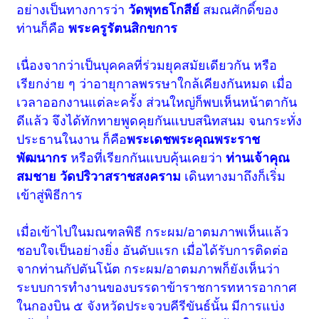
อย่างเป็นทางการว่า
วัดพุทธโกสีย์
สมณศักดิ์ของ
ท่านก็คือ
พระครูรัตนสิกขการ
เนื่องจากว่าเป็นบุคคลที่ร่วมยุคสมัยเดียวกัน หรือ
เรียกง่าย ๆ ว่าอายุกาลพรรษาใกล้เคียงกันหมด เมื่อ
เวลาออกงานแต่ละครั้ง ส่วนใหญ่ก็พบเห็นหน้าตากัน
ดีแล้ว จึงได้ทักทายพูดคุยกันแบบสนิทสนม จนกระทั่ง
ประธานในงาน ก็คือ
พระเดชพระคุณพระราช
พัฒนากร
หรือที่เรียกกันแบบคุ้นเคยว่า
ท่านเจ้าคุณ
สมชาย วัดปริวาสราชสงคราม
เดินทางมาถึงก็เริ่ม
เข้าสู่พิธีการ
เมื่อเข้าไปในมณฑลพิธี กระผม/อาตมภาพเห็นแล้ว
ชอบใจเป็นอย่างยิ่ง อันดับแรก เมื่อได้รับการติดต่อ
จากท่านกัปตันโน้ต กระผม/อาตมภาพก็ยังเห็นว่า
ระบบการทำงานของบรรดาข้าราชการทหารอากาศ
ในกองบิน ๕ จังหวัดประจวบคีรีขันธ์นั้น มีการแบ่ง