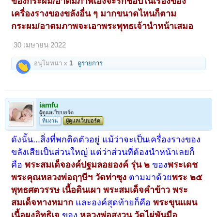
ของกระผม/อาตมภาพเองจะรักชอบในเรื่องของ
เครื่องรางของขลังอื่น ๆ มากขนาดไหนก็ตาม
กระผม/อาตมภาพจะเอาพระพุทธเจ้านำหน้าเสมอ
30 เมษายน 2022
อนุโมทนา x
1
ดูรายการ
iamfu
ผู้ดูแลเว็บบอร์ด
ทีมงาน
ผู้ดูแลเว็บบอร์ด
ดังนั้น...สิ่งที่พกติดตัวอยู่ แม้ว่าจะเป็นเครื่องรางของ
ขลังเสียเป็นส่วนใหญ่ แต่ว่าส่วนที่ต้องนำหน้าเลยก็
คือ
พระสมเด็จองค์ปฐมลอยองค์ รุ่น ๒
ของ
พระเดช
พระคุณหลวงพ่อฤๅษีฯ วัดท่าซุง
ตามมาด้วย
พระ ๒๕
พุทธศตวรรษ เนื้อดินเผา พระสมเด็จคำข้าว พระ
สมเด็จหางหมาก
และองค์สุดท้ายก็คือ
พระขุนแผน
เนื้อผงอิทธิเจ
ของ
หลวงพ่อสงวน วัดไผ่พันมือ