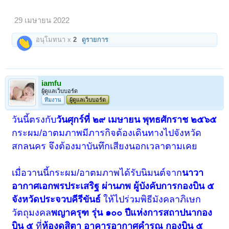
29 เมษายน 2022
อนุโมทนา x
2
ดูรายการ
iamfu
ผู้ดูแลเว็บบอร์ด
ทีมงาน
ผู้ดูแลเว็บบอร์ด
วันนี้ตรงกับ
วันศุกร์ที่ ๒๙ เมษายน พุทธศักราช ๒๕๖๕
กระผม/อาตมภาพมีภารกิจต้องเดินทางไปจังหวัด
สกลนคร จึงต้องมาบันทึกเสียงนอกเวลาตามเคย
เมื่อวานนี้กระผม/อาตมภาพได้รับนิมนต์จาก
นาวา
อากาศเอกพรประเสริฐ ผ่านภพ
ผู้บังคับการกองบิน ๕
จังหวัดประจวบคีรีขันธ์
ให้ไปร่วมพิธีมังคลาภิเษก
วัตถุมงคล
พญาครุฑ รุ่น ๑๐๐ ปีแห่งการสถาปนากอง
บิน ๕
ที่
ห้องดุสิตา อาคารอากาศคำรณ กองบิน ๕