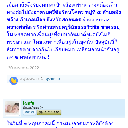
เมื่อมาถึงจึงรีบจัดกระเป๋า เนื่องเพราะว่าจะต้องเดิน
ทางต่อไปยัง
อาศรมศรีชัยรัตนโคตร หมู่ที่ ๕ ตำบลพัง
ขว้าง อำเภอเมือง จังหวัดสกลนคร
ร่วมงานของ
หลวงพ่อนิล
หรือ
ท่านพระครูวินัยธรธวัชชัย ชาครธมฺ
โม
พรรคพวกเพื่อนฝูงที่คบหากันมาตั้งแต่ยังไม่กี่
พรรษา และโดยเฉพาะเพื่อนฝูงในยุคนั้น ปัจจุบันนี้ก็
ล้มหายตายจากกันไปเกือบหมด เหลือมองหน้ากันอยู่
แค่ ๒ คนนี้เท่านั้น..!
30 เมษายน 2022
อนุโมทนา x
1
ดูรายการ
iamfu
ผู้ดูแลเว็บบอร์ด
ทีมงาน
ผู้ดูแลเว็บบอร์ด
ในวันที่ ๑ พฤษภาคมนี้ กระผม/อาตมภาพก็ยังต้อง