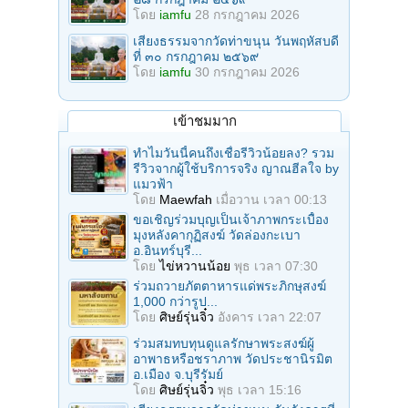
โดย
iamfu
28 กรกฎาคม 2026
เสียงธรรมจากวัดท่าขนุน วันพฤหัสบดี
ที่ ๓๐ กรกฎาคม ๒๕๖๙
โดย
iamfu
30 กรกฎาคม 2026
เข้าชมมาก
ทำไมวันนี้คนถึงเชื่อรีวิวน้อยลง? รวม
รีวิวจากผู้ใช้บริการจริง ญาณฮีลใจ by
แมวฟ้า
โดย
Maewfah
เมื่อวาน เวลา 00:13
ขอเชิญร่วมบุญเป็นเจ้าภาพกระเบื้อง
มุงหลังคากุฏิสงฆ์ วัดล่องกะเบา
อ.อินทร์บุรี...
โดย
ไข่หวานน้อย
พุธ เวลา 07:30
ร่วมถวายภัตตาหารแด่พระภิกษุสงฆ์
1,000 กว่ารูป...
โดย
ศิษย์รุ่นจิ๋ว
อังคาร เวลา 22:07
ร่วมสมทบทุนดูแลรักษาพระสงฆ์ผู้
อาพาธหรือชราภาพ วัดประชานิรมิต
อ.เมือง จ.บุรีรัมย์
โดย
ศิษย์รุ่นจิ๋ว
พุธ เวลา 15:16