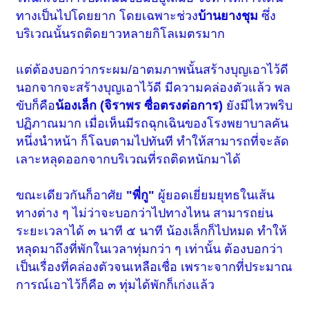
ทางเป็นไปโดยยาก โดยเฉพาะช่วง
บ้านยางชุม
ซึ่ง
บริเวณนั้นรถติดยาวหลายกิโลเมตรมาก
แต่ต้องบอกว่ากระผม/อาตมภาพนั้นสร้างบุญเอาไว้ดี
นอกจากจะสร้างบุญเอาไว้ดี มีความคล่องตัวแล้ว พล
ขับก็คือ
น้องเล็ก (จิราพร ซื่อตรงต่อการ)
ยังมีไหวพริบ
ปฏิภาณมาก เมื่อเห็นมีรถฉุกเฉินของโรงพยาบาลคัน
หนึ่งนำหน้า ก็โฉบตามไปทันที ทำให้สามารถที่จะลัด
เลาะหลุดออกจากบริเวณที่รถติดหนักมาได้
ขณะเดียวกันก็อาศัย
"พี่กู"
ผู้ยอดเยี่ยมยุทธในเส้น
ทางต่าง ๆ ไม่ว่าจะบอกว่าไปทางไหน สามารถย่น
ระยะเวลาได้ ๓ นาที ๕ นาที น้องเล็กก็ไปหมด ทำให้
หลุดมาถึงที่พักในเวลาทุ่มกว่า ๆ เท่านั้น ต้องบอกว่า
เป็นเรื่องที่คล่องตัวจนเหลือเชื่อ เพราะจากที่ประมาณ
การณ์เอาไว้ก็คือ ๓ ทุ่มได้พักก็เก่งแล้ว