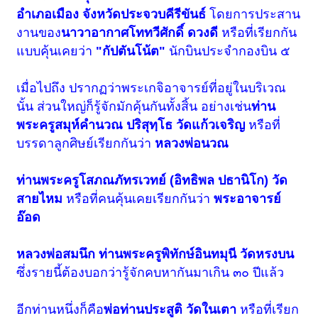
อำเภอเมือง จังหวัดประจวบคีรีขันธ์
โดยการประสาน
งานของ
นาวาอากาศโททวีศักดิ์ ดวงดี
หรือที่เรียกกัน
แบบคุ้นเคยว่า
"กัปตันโน้ต"
นักบินประจำกองบิน ๕
เมื่อไปถึง ปรากฏว่าพระเกจิอาจารย์ที่อยู่ในบริเวณ
นั้น ส่วนใหญ่ก็รู้จักมักคุ้นกันทั้งสิ้น อย่างเช่น
ท่าน
พระครูสมุห์คำนวณ ปริสุทฺโธ วัดแก้วเจริญ
หรือที่
บรรดาลูกศิษย์เรียกกันว่า
หลวงพ่อนวณ
ท่านพระครูโสภณภัทรเวทย์ (อิทธิพล ปธานิโก) วัด
สายไหม
หรือที่คนคุ้นเคยเรียกกันว่า
พระอาจารย์
อ๊อด
หลวงพ่อสมนึก ท่านพระครูพิทักษ์อินทมุนี วัดหรงบน
ซึ่งรายนี้ต้องบอกว่ารู้จักคบหากันมาเกิน ๓๐ ปีแล้ว
อีกท่านหนึ่งก็คือ
พ่อท่านประสูติ วัดในเตา
หรือที่เรียก