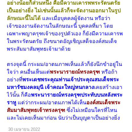
อย่างน้อยก็ส่วนหนึ่ง คือมีความเคารพพระรัตนตรัย
เป็นอย่างยิ่ง ไม่เช่นนั้นแล้วก็จะจัดงานออกมาในรูป
ลักษณะนี้ไม่ได้
และเมื่อบุคคลผู้จัดงาน หรือว่า
เจ้าของงานจัดงานในลักษณะนี้ บุคคลที่มา โดย
เฉพาะพญาครุฑเจ้าของรูปตัวเอง ก็ยังมีความเคารพ
ในพระรัตนตรัย ถึงขนาดอัญเชิญเสด็จองค์สมเด็จ
พระสัมมาสัมพุทธเจ้ามาด้วย
ตรงจุดนี้ กระผม/อาตมภาพเห็นแล้วก็ยังนึกขำอยู่ใน
ใจว่า คนอื่นเห็นแต่
พระนารายณ์ทรงครุฑ
หรือถ้า
อย่างที่
พระเดชพระคุณท่านเจ้าประคุณสมเด็จพระ
มหารัชมงคลมุนี เจ้าคณะใหญ่หนกลาง
เคยสร้างเอา
ไว้นั้น ก็คือ
พระนารายณ์ทรงครุฑประทับบนหลังพระ
ราหู
แต่ว่ากระผม/อาตมภาพได้เห็น
องค์สมเด็จพระ
สัมมาสัมพุทธเจ้าทรงครุฑ
ซึ่งไม่เหมือนใครที่ไหน
และไม่เคยเห็นมาก่อน นับว่าเป็นบุญตาเป็นอย่างยิ่ง
30 เมษายน 2022