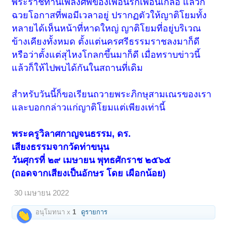
พระราชทานเพลิงศพของเพื่อนรักเพื่อนเกลอ แล้วก็
ฉวยโอกาสที่พอมีเวลาอยู่ ปรากฏตัวให้ญาติโยมทั้ง
หลายได้เห็นหน้าที่หาดใหญ่ ญาติโยมที่อยู่บริเวณ
ข้างเคียงทั้งหมด ตั้งแต่นครศรีธรรมราชลงมาก็ดี
หรือว่าตั้งแต่สุไหงโกลกขึ้นมาก็ดี เมื่อทราบข่าวนี้
แล้วก็ให้ไปพบได้กันในสถานที่เดิม
สำหรับวันนี้ก็ขอเรียนถวายพระภิกษุสามเณรของเรา
และบอกกล่าวแก่ญาติโยมแต่เพียงเท่านี้
พระครูวิลาศกาญจนธรรม, ดร.
เสียงธรรมจากวัดท่าขนุน
วันศุกรที่ ๒๙ เมษายน พุทธศักราช ๒๕๖๕
(ถอดจากเสียงเป็นอักษร โดย เผือกน้อย)
30 เมษายน 2022
อนุโมทนา x
1
ดูรายการ