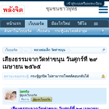
เข้าสู่ระบบหรือลงทะเบียน
ชุมชนชาวพุทธ
หน้าแรก
มีอะไรใหม่
วิดีโอ
เว็บบอร์ด
ค้นหาในเว็บบอร์ด
เรื่องเด่น
กระทู้และโพสต์ล่าสุด
เว็บบอร์ด
...
หลวงพ่อเล็ก วัดท่าขนุน
เสียงธรรมจากวัดท่าขนุน วันศุกร์ที่ ๒๙
เมษายน ๒๕๖๕
สถานะของกระทู้:
กระทู้ถูกปิด ไม่สามารถโพสต์ตอบกลับได้
iamfu
ผู้ดูแลเว็บบอร์ด
ทีมงาน
ผู้ดูแลเว็บบอร์ด
เสียงธรรมจากวัดท่าขนุน วันศุกร์ที่ ๒๙ เมษายน