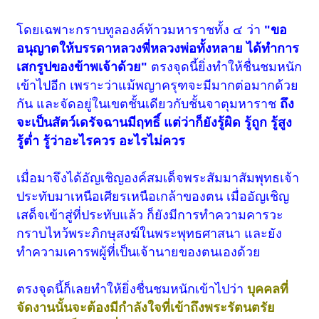
โดยเฉพาะกราบทูลองค์ท้าวมหาราชทั้ง ๔ ว่า
"ขอ
อนุญาตให้บรรดาหลวงพี่หลวงพ่อทั้งหลาย ได้ทำการ
เสกรูปของข้าพเจ้าด้วย"
ตรงจุดนี้ยิ่งทำให้ชื่นชมหนัก
เข้าไปอีก เพราะว่าแม้พญาครุฑจะมีมากต่อมากด้วย
กัน และจัดอยู่ในเขตชั้นเดียวกับชั้นจาตุมหาราช
ถึง
จะเป็นสัตว์เดรัจฉานมีฤทธิ์ แต่ว่าก็ยังรู้ผิด รู้ถูก รู้สูง
รู้ต่ำ รู้ว่าอะไรควร อะไรไม่ควร
เมื่อมาจึงได้อัญเชิญองค์สมเด็จพระสัมมาสัมพุทธเจ้า
ประทับมาเหนือเศียรเหนือเกล้าของตน เมื่ออัญเชิญ
เสด็จเข้าสู่ที่ประทับแล้ว ก็ยังมีการทำความคารวะ
กราบไหว้พระภิกษุสงฆ์ในพระพุทธศาสนา และยัง
ทำความเคารพผู้ที่เป็นเจ้านายของตนเองด้วย
ตรงจุดนี้ก็เลยทำให้ยิ่งชื่นชมหนักเข้าไปว่า
บุคคลที่
จัดงานนั้นจะต้องมีกำลังใจที่เข้าถึงพระรัตนตรัย