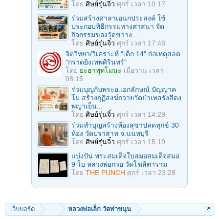
โดย
ศิษย์รุ่นจิ๋ว
ศุกร์ เวลา 10:17
ร่วมสร้างศาลาเอนกประสงค์ ใช้
ประกอบพิธีกรรมทางศาสนา จัด
กิจกรรมของวัดขวาง...
โดย
ศิษย์รุ่นจิ๋ว
ศุกร์ เวลา 17:48
จิตวิทยา/วิเคราะห์ "เด็ก 14" ก่อเหตุสลด
"กราดยิงเทพศิรินทร์"
โดย
ยะธาพุทโมนะ
เมื่อวาน เวลา
08:15
ร่วมบุญกับพระอ.เอกลักษณ์ ปัญญาค
โม สร้างกุฏิสงฆ์ถวายวัดป่าเทสรังสีดง
พญาเย็น...
โดย
ศิษย์รุ่นจิ๋ว
ศุกร์ เวลา 14:29
ร่วมทําบุญสร้างห้องสุขาปลดทุกข์ 30
ห้อง วัดปราสาท จ.นนทบุรี
โดย
ศิษย์รุ่นจิ๋ว
ศุกร์ เวลา 15:19
แบ่งปัน พระสมเด็จใบสมอสมเด็จสมอ
9 ใบ หลวงพ่อกวย วัดโฆสิตาราม
โดย
THE PUNCH
ศุกร์ เวลา 23:28
เว็บบอร์ด
...
หลวงพ่อเล็ก วัดท่าขนุน