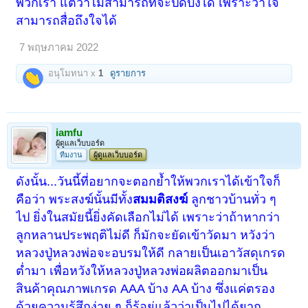
พวกเรา แต่ว่าไม่สามารถที่จะปิดบังได้ เพราะว่าใจ
สามารถสื่อถึงใจได้
7 พฤษภาคม 2022
อนุโมทนา x
1
ดูรายการ
iamfu
ผู้ดูแลเว็บบอร์ด
ทีมงาน
ผู้ดูแลเว็บบอร์ด
ดังนั้น...วันนี้ที่อยากจะตอกย้ำให้พวกเราได้เข้าใจก็
คือว่า พระสงฆ์นั้นมีทั้ง
สมมติสงฆ์
ลูกชาวบ้านทั่ว ๆ
ไป ยิ่งในสมัยนี้ยิ่งคัดเลือกไม่ได้ เพราะว่าถ้าหากว่า
ลูกหลานประพฤติไม่ดี ก็มักจะยัดเข้าวัดมา หวังว่า
หลวงปู่หลวงพ่อจะอบรมให้ดี กลายเป็นเอาวัสดุเกรด
ต่ำมา เพื่อหวังให้หลวงปู่หลวงพ่อผลิตออกมาเป็น
สินค้าคุณภาพเกรด AAA บ้าง AA บ้าง ซึ่งแค่ตรอง
ด้วยความรู้สึกง่าย ๆ ก็รู้อยู่แล้วว่าเป็นไปได้ยาก