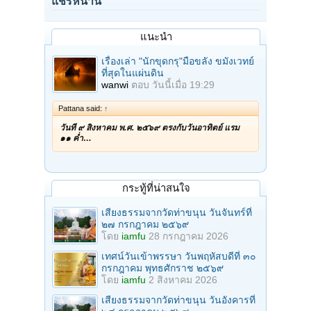
แชร์หน้านี้
แนะนำ
เรื่องเล่า "นักขุดกรุ"มือขลัง ขมังเวทย์
ที่สุดในแผ่นดิน
wanwi
ตอบ
วันนี้เมื่อ 19:29
Pattana said:
↑
วันที่ ๙ สิงหาคม พ.ศ. ๒๕๖๙ ตรงกับวันอาทิตย์ แรม
๑๑ ค่ำ…
กระทู้ที่น่าสนใจ
เสียงธรรมจากวัดท่าขนุน วันจันทร์ที่
๒๗ กรกฎาคม ๒๕๖๙
โดย
iamfu
28 กรกฎาคม 2026
เทศน์วันเข้าพรรษา วันพฤหัสบดีที่ ๓๐
กรกฎาคม พุทธศักราช ๒๕๖๙
โดย
iamfu
2 สิงหาคม 2026
เสียงธรรมจากวัดท่าขนุน วันอังคารที่