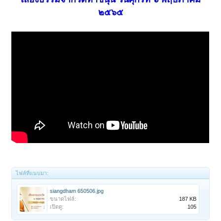
๒๕๖๕
ไฟล์ที่แนบมา:
siangdham 650506.jpg
ขนาดไฟล์:
187 KB
เปิดดู:
105