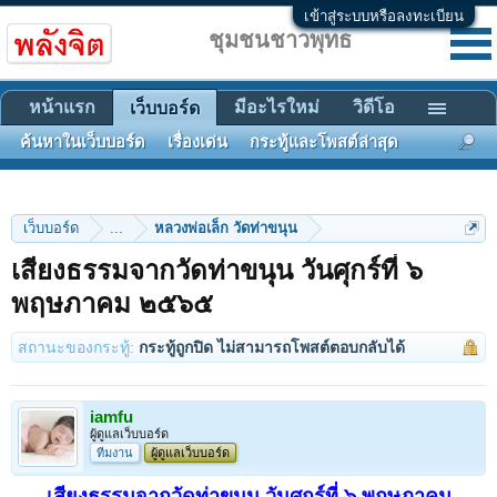
เข้าสู่ระบบหรือลงทะเบียน
ชุมชนชาวพุทธ
หน้าแรก
มีอะไรใหม่
วิดีโอ
เว็บบอร์ด
ค้นหาในเว็บบอร์ด
เรื่องเด่น
กระทู้และโพสต์ล่าสุด
เว็บบอร์ด
...
หลวงพ่อเล็ก วัดท่าขนุน
เสียงธรรมจากวัดท่าขนุน วันศุกร์ที่ ๖
พฤษภาคม ๒๕๖๕
สถานะของกระทู้:
กระทู้ถูกปิด ไม่สามารถโพสต์ตอบกลับได้
iamfu
ผู้ดูแลเว็บบอร์ด
ทีมงาน
ผู้ดูแลเว็บบอร์ด
เสียงธรรมจากวัดท่าขนุน วันศุกร์ที่ ๖ พฤษภาคม