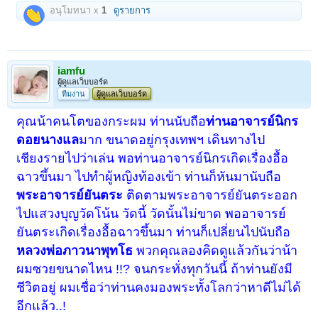
อนุโมทนา x
1
ดูรายการ
iamfu
ผู้ดูแลเว็บบอร์ด
ทีมงาน
ผู้ดูแลเว็บบอร์ด
คุณน้าคนโตของกระผม ท่านนับถือ
ท่านอาจารย์นิกร
ดอยนางแล
มาก ขนาดอยู่กรุงเทพฯ เดินทางไป
เชียงรายไปว่าเล่น พอท่านอาจารย์นิกรเกิดเรื่องอื้อ
ฉาวขึ้นมา ไปทำผู้หญิงท้องเข้า ท่านก็หันมานับถือ
พระอาจารย์ยันตระ
ติดตามพระอาจารย์ยันตระออก
ไปแสวงบุญวัดโน้น วัดนี้ วัดนั้นไม่ขาด พออาจารย์
ยันตระเกิดเรื่องอื้อฉาวขึ้นมา ท่านก็เปลี่ยนไปนับถือ
หลวงพ่อภาวนาพุทโธ
พวกคุณลองคิดดูแล้วกันว่าน้า
ผมซวยขนาดไหน !!? จนกระทั่งทุกวันนี้ ถ้าท่านยังมี
ชีวิตอยู่ ผมเชื่อว่าท่านคงมองพระทั้งโลกว่าหาดีไม่ได้
อีกแล้ว..!