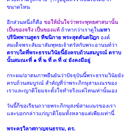
ขนาดไหน
อีกส่วนหนึ่งก็คือ
ขอให้มั่นใจว่าพระพุทธศาสนานั้น
เป็นของจริง เป็นของแท้
ถ้าหากว่าเราดูใน
มหา
ปรินิพพานสูตร ทีฆนิกาย พระสุตตันตปิฎก
องค์
สมเด็จพระสัมมาสัมพุทธเจ้าตรัสกับพระอานนท์ว่า
ตราบใดที่พระธรรมวินัยนี้ยังครบถ้วนสมบูรณ์ ตราบ
นั้นสมณะที่ ๑ ที่ ๒ ที่ ๓ ที่ ๔ ยังคงมีอยู่
กระผม/อาตมภาพยืนยันว่าปัจจุบันนี้พระธรรมวินัยยัง
ครบถ้วนสมบูรณ์ สำคัญที่ว่าพระภิกษุสามเณรของ
เราและญาติโยมจะตั้งใจทำจริงแค่ไหนเท่านั้นเอง
วันนี้ก็ขอเรียนถวายพระภิกษุสงฆ์สามเณรของเรา
และบอกกล่าวแก่ญาติโยมทั้งหลายแต่เพียงเท่านี้
พระครูวิลาศกาญจนธรรม, ดร.