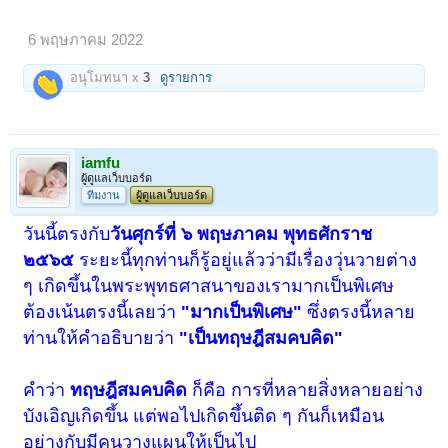
6 พฤษภาคม 2022
อนุโมทนา x
3
ดูรายการ
iamfu
ผู้ดูแลเว็บบอร์ด
ทีมงาน
ผู้ดูแลเว็บบอร์ด
วันนี้ตรงกับ
วันศุกร์ที่ ๖ พฤษภาคม พุทธศักราช
๒๕๖๕
ระยะนี้ทุกท่านก็รู้อยู่แล้วว่ามีเรื่องวุ่นวายต่าง
ๆ เกิดขึ้นในพระพุทธศาสนาของเรามากเป็นพิเศษ
ต้องเน้นตรงนี้เลยว่า
"มากเป็นพิเศษ"
ซึ่งตรงนี้หลาย
ท่านให้คำอธิบายว่า
"เป็นทฤษฎีสมคบคิด"
คำว่า
ทฤษฎีสมคบคิด
ก็คือ การที่หลายสิ่งหลายอย่าง
บังเอิญเกิดขึ้น แต่พอไปเกิดขึ้นติด ๆ กันก็เหมือน
อย่างกับมีคนวางแผนให้เป็นไป