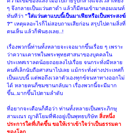
ความเข้มของแสง เมื่อไปถ่ายรูปกลางแจ้งเวลาเที่ยง
ๆ จึงกลายเป็นแว่นตาดำ แล้วก็มีคนเข้ามาคอมเมนท์
ทันทีว่า
"ใส่แว่นตาแบบนี้เป็นมาเฟียหรือเป็นพระสงฆ์
?"
เหตุผลอะไรก็ไม่สอบถามเสียก่อน สรุปไปตามสิ่งที่
ตนเห็น แล้วก็ฟันธงเลย..!
เรื่องพวกนี้ท่านทั้งหลายจะเจอมากขึ้นเรื่อย ๆ เพราะ
ว่าความเคารพในพระพุทธศาสนาของบุคคลใน
ประเทศเราลดน้อยถอยลงไปเรื่อย จนกระทั่งมีหลาย
คนที่เลิกนับถือศาสนาไปเลย แม้กระทั่งต่างประเทศก็
เป็นแบบนี้ แต่พอถึงเวลาตัวเองทุกข์จนหาทางออกไม่
ได้ หลายคนก็ซมซานกลับมา เรื่องพวกนี้จะมีมาก
ขึ้น..มากขึ้นไปตามลำดับ
ที่อยากจะเตือนก็คือว่า ท่านทั้งหลายเป็นพระภิกษุ
สามเณร ญาติโยมที่ฟังอยู่เป็นพุทธบริษัท
สิ่งหนึ่ง
ประการใดที่เกิดขึ้น ขอให้เราเข้าใจว่าเป็นธรรมดา
ของโลก