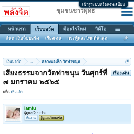
เข้าสู่ระบบหรือลงทะเบียน
ชุมชนชาวพุทธ
หน้าแรก
มีอะไรใหม่
วิดีโอ
เว็บบอร์ด
ค้นหาในเว็บบอร์ด
เรื่องเด่น
กระทู้และโพสต์ล่าสุด
เว็บบอร์ด
...
หลวงพ่อเล็ก วัดท่าขนุน
เสียงธรรมจากวัดท่าขนุน วันศุกร์ที่
เรื่องเด่น
๗ มกราคม ๒๕๖๕
แท็ก:
เพิ่มแท็ก
iamfu
ผู้ดูแลเว็บบอร์ด
ทีมงาน
ผู้ดูแลเว็บบอร์ด