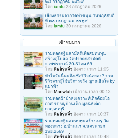
๒๘ กรกฎาคม ๒๕๖๙
โดย
iamfu
28 กรกฎาคม 2026
เสียงธรรมจากวัดท่าขนุน วันพฤหัสบดี
ที่ ๓๐ กรกฎาคม ๒๕๖๙
โดย
iamfu
30 กรกฎาคม 2026
เข้าชมมาก
ร่วมทอดกฐินสามัคคีเพื่อสมทบทุน
สร้างอุโบสถ วัดปากตกสามัคคี
จ.เพชรบูรณ์ 30-31ตค.69
โดย
ศิษย์รุ่นจิ๋ว
อังคาร เวลา 11:05
ทำไมวันนี้คนถึงเชื่อรีวิวน้อยลง? รวม
รีวิวจากผู้ใช้บริการจริง ญาณฮีลใจ by
แมวฟ้า
โดย
Maewfah
เมื่อวาน เวลา 00:13
ร่วมทอดผ้าป่าสงเคราะห์เด็กด้อยโอ
กาศ รร.หมู่บ้านเด็ก-มูลนิธิเด็ก
กาญจนบุรี...
โดย
ศิษย์รุ่นจิ๋ว
อังคาร เวลา 10:37
ร่วมทอดกฐินสมทบทุนสร้างเมรุ วัด
ทองหลาง อ.บ้านนา จ.นครนายก
1พย.2569
โดย
ศิษย์รุ่นจิ๋ว
อังคาร เวลา 10:48