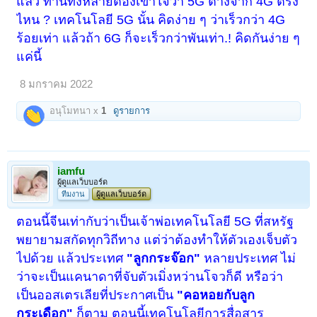
แล้ว ท่านทั้งหลายต้องเข้าใจว่า 5G ต่างจาก 4G ตรง
ไหน ? เทคโนโลยี 5G นั้น คิดง่าย ๆ ว่าเร็วกว่า 4G
ร้อยเท่า แล้วถ้า 6G ก็จะเร็วกว่าพันเท่า.! คิดกันง่าย ๆ
แค่นี้
8 มกราคม 2022
อนุโมทนา x
1
ดูรายการ
iamfu
ผู้ดูแลเว็บบอร์ด
ทีมงาน
ผู้ดูแลเว็บบอร์ด
ตอนนี้จีนเท่ากับว่าเป็นเจ้าพ่อเทคโนโลยี 5G ที่สหรัฐ
พยายามสกัดทุกวิถีทาง แต่ว่าต้องทำให้ตัวเองเจ็บตัว
ไปด้วย แล้วประเทศ
"ลูกกระจ๊อก"
หลายประเทศ ไม่
ว่าจะเป็นแคนาดาที่จับตัวเมิ่งหว่านโจวก็ดี หรือว่า
เป็นออสเตรเลียที่ประกาศเป็น
"คอหอยกับลูก
กระเดือก"
ก็ตาม ตอนนี้เทคโนโลยีการสื่อสาร