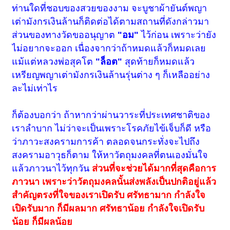
ท่านใดที่ชอบของสวยของงาม จะบูชาผ้ายันต์พญา
เต่ามังกรเงินล้านก็ติดต่อได้ตามสถานที่ดังกล่าวมา
ส่วนของทางวัดขออนุญาต
"อม"
ไว้ก่อน เพราะว่ายัง
ไม่อยากจะออก เนื่องจากว่าถ้าหมดแล้วก็หมดเลย
แม้แต่หลวงพ่อสุคโต
"ล็อต"
สุดท้ายก็หมดแล้ว
เหรียญพญาเต่ามังกรเงินล้านรุ่นต่าง ๆ ก็เหลืออย่าง
ละไม่เท่าไร
ก็ต้องบอกว่า ถ้าหากว่าผ่านวาระที่ประเทศชาติของ
เราลำบาก ไม่ว่าจะเป็นเพราะโรคภัยไข้เจ็บก็ดี หรือ
ว่าภาวะสงครามการค้า ตลอดจนกระทั่งจะไปถึง
สงครามอาวุธก็ตาม ให้หาวัตถุมงคลที่ตนเองมั่นใจ
แล้วภาวนาไว้ทุกวัน
ส่วนที่จะช่วยได้มากที่สุดคือการ
ภาวนา เพราะว่าวัตถุมงคลนั้นส่งพลังเป็นปกติอยู่แล้ว
สำคัญตรงที่ใจของเราเปิดรับ ศรัทธามาก กำลังใจ
เปิดรับมาก ก็มีผลมาก ศรัทธาน้อย กำลังใจเปิดรับ
น้อย ก็มีผลน้อย