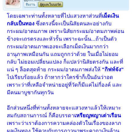
ทีมงาน
ผู้ดูแลเว็บบอร์ด
โดยเฉพาะท่านทั้งหลายที่ไปแสวงหาส่วนที่
เม็ดเงิน
กลับเป็นทอง
ซึ่งตรงนี้จะเป็นนิสัยคนละอย่างกับ
กระผม/อาตมภาพ เพราะนิสัยกระผม/อาตมภาพค่อน
ข้างจะเถรตรงและหัวรั้น เพราะฉะนั้น...ถ้าเป็นตัว
กระผม/อาตมภาพ
เองจะเลือกเม็ดเงินมากกว่า
อานุภาพเหมือนกัน แถมถูกกว่าด้วย ในเมื่อไม่ยอม
กลับ ไม่ยอมเปลี่ยนแปลง ก็แปลว่านิสัยตรงกัน และที่
แน่ ๆ ล็อตสุดท้าย
กระผม/อาตมภาพ
ส่งให้
"กิฟท์จัง"
ไปเรียบร้อยแล้ว ถ้าหากว่าใครช้าก็เป็นอันว่าอด
เพราะว่าที่เหลือจำหน่ายอยู่ที่วัดก็มีแค่ไม่กี่องค์ และ
มีคนมาบูชากันทุกวัน
อีกส่วนหนึ่งที่ท่านทั้งหลายจะแสวงหาแล้วให้เหมาะ
สมกับสถานการณ์ ก็คือบรรดา
เหรียญพญาเต่าเรือน
เพราะว่าเราต้องการความคล่องตัวในเรื่องของลาภ
ผลเงินทอง ใช้ควบกับการภาวนาพระคาถาเงินล้าน