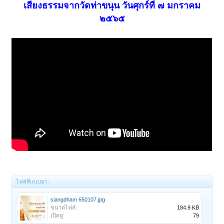
เสียงธรรมจากวัดท่าขนุน วันศุกร์ที่ ๗ มกราคม
๒๕๖๕
ไฟล์ที่แนบมา:
siangdham 650107.jpg
ขนาดไฟล์:
184.9 KB
เปิดดู:
79