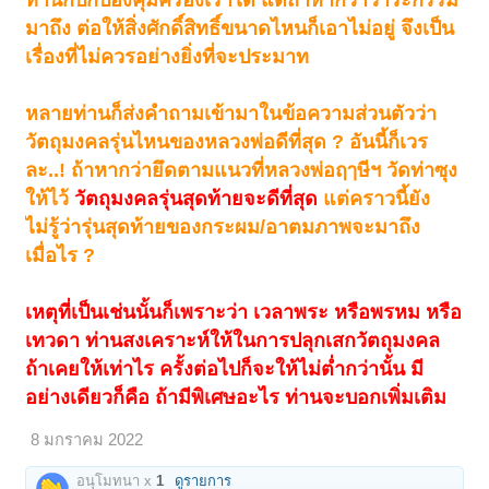
ท่านก็ปกป้องคุ้มครองเราได้ แต่ถ้าหากว่าวาระกรรม
มาถึง ต่อให้สิ่งศักดิ์สิทธิ์ขนาดไหนก็เอาไม่อยู่ จึงเป็น
เรื่องที่ไม่ควรอย่างยิ่งที่จะประมาท
หลายท่านก็ส่งคำถามเข้ามาในข้อความส่วนตัวว่า
วัตถุมงคลรุ่นไหนของหลวงพ่อดีที่สุด ? อันนี้ก็เวร
ละ..! ถ้าหากว่ายึดตามแนวที่หลวงพ่อฤๅษีฯ วัดท่าซุง
ให้ไว้
วัตถุมงคลรุ่นสุดท้ายจะดีที่สุด
แต่คราวนี้ยัง
ไม่รู้ว่ารุ่นสุดท้ายของกระผม/อาตมภาพจะมาถึง
เมื่อไร ?
เหตุที่เป็นเช่นนั้นก็เพราะว่า เวลาพระ หรือพรหม หรือ
เทวดา ท่านสงเคราะห์ให้ในการปลุกเสกวัตถุมงคล
ถ้าเคยให้เท่าไร ครั้งต่อไปก็จะให้ไม่ต่ำกว่านั้น มี
อย่างเดียวก็คือ ถ้ามีพิเศษอะไร ท่านจะบอกเพิ่มเติม
8 มกราคม 2022
อนุโมทนา x
1
ดูรายการ