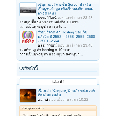
เชิญร่วมบริจาคซื้อ Server สำหรับ
เป็นฐานข้อมูล เพื่อเว็บพลังจิตเผยแผ่
พุทธศาสนา
ธรรมวิวัฒน์
ตอบ
เสาร์ เวลา 23:48
ร่วมบุญซื้อ Server เวปพลังจิต 10 บาท
ถวายเป็นพุทธบูชา สาธุครับ…
ร่วมบริจาค ค่า Hosting ของเว็บ
พลังจิต ปี 2552 ...2558 -2559 -2560
- 2561 -2564
ธรรมวิวัฒน์
ตอบ
เสาร์ เวลา 23:48
ร่วมทำบุญ ค่า hosting = 10 บาท
ถวายเป็นพุทธบูชา ธรรมบูชา สังฆบูชา…
แชร์หน้านี้
แนะนำ
เรื่องเล่า "นักขุดกรุ"มือขลัง ขมังเวทย์
ที่สุดในแผ่นดิน
wanwi
ตอบ
เมื่อวาน เวลา 10:22
Khamphee said:
↑
วัตถุมงคล ถือเป็น สิ่งมงคล สักการะอย่างหนึ่ง