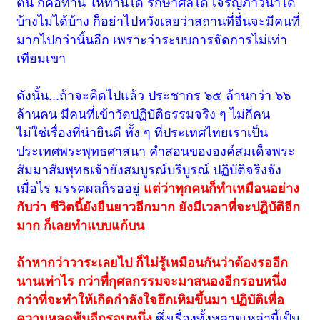
ต้น ก็คือทาน ให้ทานได้ รักษาศีลได้ เจริญภาวนาได้
บ้างไม่ได้บ้าง ก็อย่าไปหวังเลยว่าสถานที่อื่นจะมีคนที่
มากไปกว่านั้นอีก เพราะว่าระบบการจัดการไม่เท่า
เทียมเขา
ดังนั้น...ถ้าจะคิดไปแล้ว ประชากร ๖๕ ล้านกว่า ๖๖
ล้านคน มีคนที่เข้าวัดปฏิบัติธรรมจริง ๆ ไม่กี่คน
ไม่ใช่เรื่องที่น่ายินดี ทั้ง ๆ ที่ประเทศไทยเราเป็น
ประเทศพระพุทธศาสนา คำสอนขององค์สมเด็จพระ
สัมมาสัมพุทธเจ้ายังสมบูรณ์บริบูรณ์ ปฏิบัติจริงจัง
เมื่อไร มรรคผลก็รออยู่
แต่ว่าทุกคนก็ทำเหมือนอย่าง
กับว่า ชีวิตนี้ยังยืนยาวอีกมาก ยังมีเวลาที่จะปฏิบัติอีก
มาก ก็เลยทำแบบแก้บน
ถ้าหากว่าวาระเลยไป ก็ไม่รู้เหมือนกันว่าต้องรออีก
นานเท่าไร กว่าที่กุศลกรรมจะมาสนองอีกรอบหนึ่ง
กว่าที่จะทำให้เกิดกำลังใจฮึกเหิมขึ้นมา ปฏิบัติเพื่อ
ความหลุดพ้นอีกรอบหนึ่ง
ซึ่งเรื่องทั้งหลายเหล่านี้เป็น