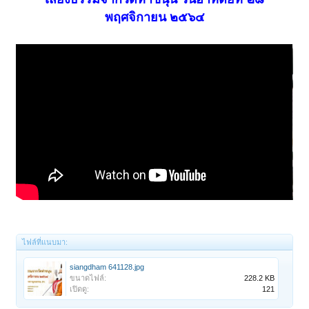
พฤศจิกายน ๒๕๖๔
ไฟล์ที่แนบมา:
siangdham 641128.jpg
ขนาดไฟล์:
228.2 KB
เปิดดู:
121