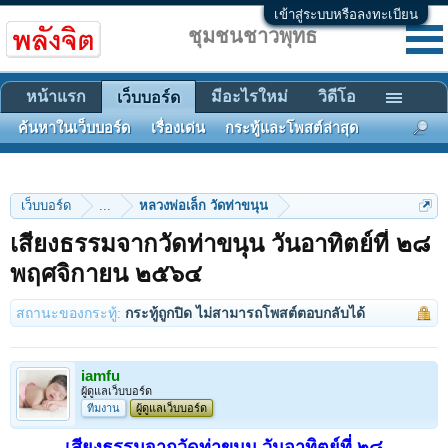
เข้าสู่ระบบหรือลงทะเบียน
ชุมชนชาวพุทธ
หน้าแรก
มีอะไรใหม่
วิดีโอ
เว็บบอร์ด
ค้นหาในเว็บบอร์ด
เรื่องเด่น
กระทู้และโพสต์ล่าสุด
เว็บบอร์ด
...
หลวงพ่อเล็ก วัดท่าขนุน
เสียงธรรมจากวัดท่าขนุน วันอาทิตย์ที่ ๒๘
พฤศจิกายน ๒๕๖๔
สถานะของกระทู้:
กระทู้ถูกปิด ไม่สามารถโพสต์ตอบกลับได้
iamfu
ผู้ดูแลเว็บบอร์ด
ทีมงาน
ผู้ดูแลเว็บบอร์ด
เสียงธรรมจากวัดท่าขนุน วันอาทิตย์ที่ ๒๘