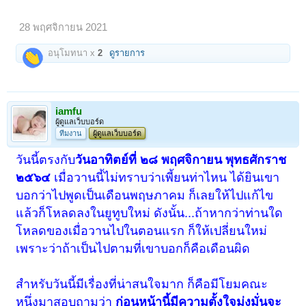
28 พฤศจิกายน 2021
อนุโมทนา x
2
ดูรายการ
iamfu
ผู้ดูแลเว็บบอร์ด
ทีมงาน
ผู้ดูแลเว็บบอร์ด
วันนี้ตรงกับ
วันอาทิตย์ที่ ๒๘ พฤศจิกายน พุทธศักราช
๒๕๖๔
เมื่อวานนี้ไม่ทราบว่าเพี้ยนท่าไหน ได้ยินเขา
บอกว่าไปพูดเป็นเดือนพฤษภาคม ก็เลยให้ไปแก้ไข
แล้วก็โหลดลงในยูทูบ
ใหม่
ดังนั้น...ถ้าหากว่าท่านใด
โหลดของเมื่อวานไปในตอนแรก ก็ให้เปลี่ยนใหม่
เพราะว่าถ้าเป็นไปตามที่เขาบอกก็คือเดือนผิด
สำหรับวันนี้มีเรื่องที่น่าสนใจมาก ก็คือมีโยมคณะ
หนึ่งมาสอบถามว่า
ก่อนหน้านี้มีความตั้งใจมุ่งมั่นจะ