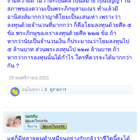
งามความดี ไม่ว่าจะเป็นศีล เป็นสมาธิ เป็นปัญญา ใน
สภาพของความเป็นพระภิกษุสามเณร ทำแล้วมี
อานิสงส์มากกว่าญาติโยมเป็นแสนเท่า เพราะว่า
ลงทุนด้วยจำนวนที่มากกว่า ก็คือโยมลงทุนด้วยศีล ๕
ข้อ พระภิกษุของเราลงทุนด้วยศีล ๒๒๗ ข้อ ถ้า
หากว่านับเป็นจำนวนเงิน ก็ประมาณว่าโยมลงทุนไป
๕ ล้านบาท ส่วนพระลงทุนไป ๒๒๗ ล้านบาท ถ้า
หากว่าการลงทุนนั้นได้กำไร ใครที่ควรจะได้มากกว่า
กัน ?
29 พฤศจิกายน 2021
อนุโมทนา x
1
ดูรายการ
iamfu
ผู้ดูแลเว็บบอร์ด
ทีมงาน
ผู้ดูแลเว็บบอร์ด
แต่ก็มีหลายคนทำเหมือนอย่างกับกลัวว่าชีวิตนี้จะได้