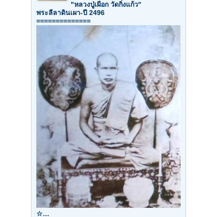
"หลวงปู่เผือก วัดกิ่งแก้ว"
พระลีลาดินเผา-ปี 2496
==============
☆…