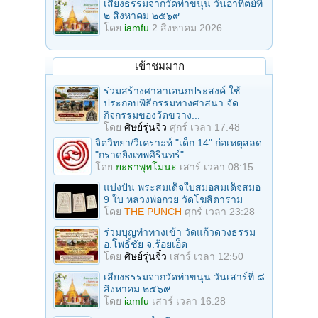
เสียงธรรมจากวัดท่าขนุน วันอาทิตย์ที่
๒ สิงหาคม ๒๕๖๙
โดย
iamfu
2 สิงหาคม 2026
เข้าชมมาก
ร่วมสร้างศาลาเอนกประสงค์ ใช้
ประกอบพิธีกรรมทางศาสนา จัด
กิจกรรมของวัดขวาง...
โดย
ศิษย์รุ่นจิ๋ว
ศุกร์ เวลา 17:48
จิตวิทยา/วิเคราะห์ "เด็ก 14" ก่อเหตุสลด
"กราดยิงเทพศิรินทร์"
โดย
ยะธาพุทโมนะ
เสาร์ เวลา 08:15
แบ่งปัน พระสมเด็จใบสมอสมเด็จสมอ
9 ใบ หลวงพ่อกวย วัดโฆสิตาราม
โดย
THE PUNCH
ศุกร์ เวลา 23:28
ร่วมบุญทําทางเข้า วัดแก้วดวงธรรม
อ.โพธิ์ชัย จ.ร้อยเอ็ด
โดย
ศิษย์รุ่นจิ๋ว
เสาร์ เวลา 12:50
เสียงธรรมจากวัดท่าขนุน วันเสาร์ที่ ๘
สิงหาคม ๒๕๖๙
โดย
iamfu
เสาร์ เวลา 16:28