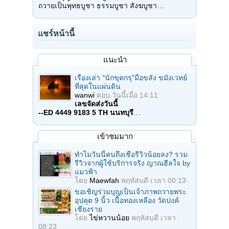
ถวายเป็นพุทธบูชา ธรรมบูชา สังฆบูชา…
แชร์หน้านี้
แนะนำ
เรื่องเล่า "นักขุดกรุ"มือขลัง ขมังเวทย์
ที่สุดในแผ่นดิน
wanwi
ตอบ
วันนี้เมื่อ 14:11
เลขจัดส่งวันนี้
--ED 4449 9183 5 TH นนทบุรี
…
เข้าชมมาก
ทำไมวันนี้คนถึงเชื่อรีวิวน้อยลง? รวม
รีวิวจากผู้ใช้บริการจริง ญาณฮีลใจ by
แมวฟ้า
โดย
Maewfah
พฤหัสบดี เวลา 00:13
ขอเชิญร่วมบุญเป็นเจ้าภาพถวายพระ
อุปคุต 9 นิ้ว เนื้อทองเหลือง วัดปงค์
เชียงราย
โดย
ไข่หวานน้อย
พฤหัสบดี เวลา
08:23