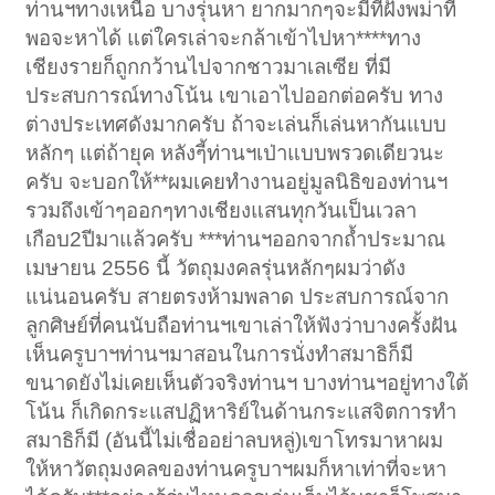
ท่านฯทางเหนือ บางรุ่นหา ยากมากๆจะมีที่ฝั่งพม่าที่
พอจะหาได้ แต่ใครเล่าจะกล้าเข้าไปหา****ทาง
เชียงรายก็ถูกกว้านไปจากชาวมาเลเซีย ที่มี
ประสบการณ์ทางโน้น เขาเอาไปออกต่อครับ ทาง
ต่างประเทศดังมากครับ ถ้าจะเล่นก็เล่นหากันแบบ
หลักๆ แต่ถ้ายุค หลังๆี้ท่านฯเป่าแบบพรวดเดียวนะ
ครับ จะบอกให้**ผมเคยทำงานอยู่มูลนิธิของท่านฯ
รวมถึงเข้าๆออกๆทางเชียงแสนทุกวันเป็นเวลา
เกือบ2ปีมาแล้วครับ ***ท่านฯออกจากถ้ำประมาณ
เมษายน 2556 นี้ วัตถุมงคลรุ่นหลักๆผมว่าดัง
แน่นอนครับ สายตรงห้ามพลาด ประสบการณ์จาก
ลูกศิษย์ที่คนนับถือท่านฯเขาเล่าให้ฟังว่าบางครั้งฝัน
เห็นครูบาฯท่านฯมาสอนในการนั่งทำสมาธิก็มี
ขนาดยังไม่เคยเห็นตัวจริงท่านฯ บางท่านฯอยู่ทางใต้
โน้น ก็เกิดกระแสปฏิหาริย์ในด้านกระแสจิตการทำ
สมาธิก็มี (อันนี้ไม่เชื่ออย่าลบหลู่)เขาโทรมาหาผม
ให้หาวัตถุมงคลของท่านครูบาฯผมก็หาเท่าที่จะหา