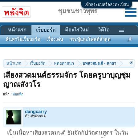
เข้าสู่ระบบหรือลงทะเบียน
ชุมชนชาวพุทธ
หน้าแรก
มีอะไรใหม่
วิดีโอ
เว็บบอร์ด
ค้นหาในเว็บบอร์ด
เรื่องเด่น
กระทู้และโพสต์ล่าสุด
หน้าแรก
เว็บบอร์ด
พุทธศาสนา
บทสวดมนต์ - คาถา
เสียงสวดมนต์ธรรมจักร โดยครูบาบุญชุ่ม
ญาณสังวโร
แท็ก:
เพิ่มแท็ก
dangcarry
เป็นที่รู้จักกันดี
เป็นเนื้อหาเสียงสวดมนต์ ธัมจักกัปวัตตนสูตร ในวัน