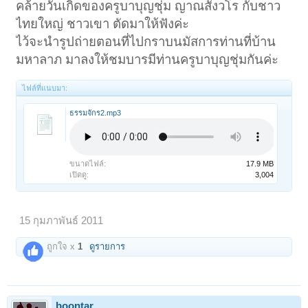
คล้ายวันเกิดของครูบาบุญชุ่ม ญาณสังวโร กับชาว
ไทยใหญ่ ชาวเขา ตัดมาให้ฟังค่ะ
ไว้จะนำรูปถ่ายตอนที่ไปกราบนมัสการท่านที่บ้าน
มหาลาภ มาลงให้ชมบารมีท่านครูบาบุญชุ่มกันค่ะ
ไฟล์ที่แนบมา:
ธรรมจักร2.mp3
ขนาดไฟล์:
17.9 MB
เปิดดู:
3,004
15 กุมภาพันธ์ 2011
ถูกใจ x
1
ดูรายการ
boontar