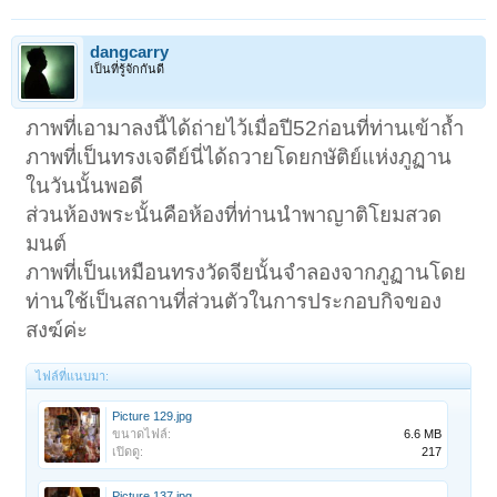
dangcarry
เป็นที่รู้จักกันดี
ภาพที่เอามาลงนี้ได้ถ่ายไว้เมื่อปี52ก่อนที่ท่านเข้าถ้ำ
ภาพที่เป็นทรงเจดีย์นี่ได้ถวายโดยกษัติย์แห่งภูฏาน
ในวันนั้นพอดี
ส่วนห้องพระนั้นคือห้องที่ท่านนำพาญาติโยมสวด
มนต์
ภาพที่เป็นเหมือนทรงวัดจียนั้นจำลองจากภูฏานโดย
ท่านใช้เป็นสถานที่ส่วนตัวในการประกอบกิจของ
สงฆ์ค่ะ
ไฟล์ที่แนบมา:
Picture 129.jpg
ขนาดไฟล์:
6.6 MB
เปิดดู:
217
Picture 137.jpg