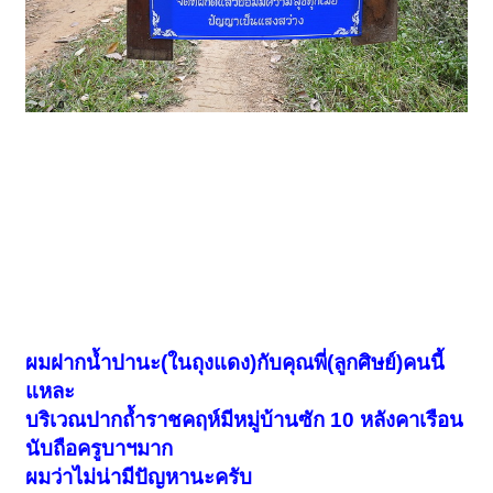
ผมฝากน้ำปานะ(ในถุงแดง)กับคุณพี่(ลูกศิษย์)คนนี้
แหละ
บริเวณปากถ้ำราชคฤห์มีหมู่บ้านซัก 10 หลังคาเรือน
นับถือครูบาฯมาก
ผมว่าไม่น่ามีปัญหานะครับ