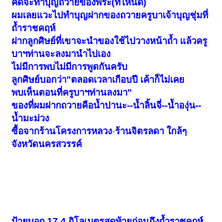
คิดจะทำบุญถวายของพระ(ที่ไหนดี)
ผมเลยแวะไปทำบุญฝากของถวายครูบาเจ้าบุญชุ่มที่
ถ้ำราชคฤห์
ฝากลูกศิษย์ที่เขาจะนำของใช้ไปวางหน้าถ้ำ แล้วครู
บาฯท่านจะลงมานำไปเอง
ไม่มีการพบไม่มีการพูดกันครับ
ลูกศิษย์บอกว่า"ตลอดเวลาเกือบปี เค้าก็ไม่เคย
พบเห็นตอนที่ครูบาฯท่านลงมา"
ของที่ผมฝากถวายคือน้ำปานะ--น้ำลิ้นจี่--น้ำองุ่น--
น้ำมะม่วง
ซื้อจากร้านโครงการหลวง
-
ร้านจิตรลดา ใกล้ๆ
จังหวัดนครสวรรค์
ป้ายบอก 17.4 กิโลเมตรสุดท้ายก่อนถึงถ้ำราชคฤห์