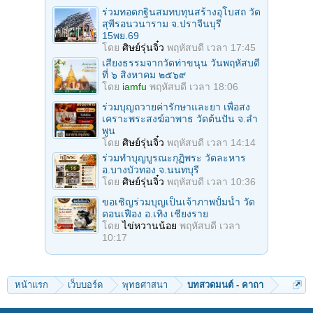
ร่วมทอดกฐินสมทบทุนสร้างอุโบสถ วัด
สุพีรอนวนาราม จ.ปราจีนบุรี
15พย.69
โดย
ศิษย์รุ่นจิ๋ว
พฤหัสบดี เวลา 17:45
เสียงธรรมจากวัดท่าขนุน วันพฤหัสบดี
ที่ ๖ สิงหาคม ๒๕๖๙
โดย
iamfu
พฤหัสบดี เวลา 18:06
ร่วมบุญถวายค่ารักษาและยา เพื่อสง
เคราะพระสงฆ์อาพาธ วัดต้นปัน จ.ลํา
พูน
โดย
ศิษย์รุ่นจิ๋ว
พฤหัสบดี เวลา 14:14
ร่วมทําบุญบูรณะกุฏิพระ วัดละหาร
อ.บางบัวทอง จ.นนทบุรี
โดย
ศิษย์รุ่นจิ๋ว
พฤหัสบดี เวลา 10:36
ขอเชิญร่วมบุญเป็นเจ้าภาพปั้มน้ำ วัด
ดอนเฟือง อ.เทิง เชียงราย
โดย
ไข่หวานน้อย
พฤหัสบดี เวลา
10:17
หน้าแรก
เว็บบอร์ด
พุทธศาสนา
บทสวดมนต์ - คาถา