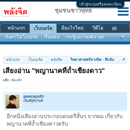
เข้าสู่ระบบหรือลงทะเบียน
ชุมชนชาวพุทธ
หน้าแรก
มีอะไรใหม่
วิดีโอ
เว็บบอร์ด
ค้นหาในเว็บบอร์ด
เรื่องเด่น
กระทู้และโพสต์ล่าสุด
หน้าแรก
เว็บบอร์ด
พลังจิต
วิทยาศาสตร์ทางจิต - ลึกลับ
เสียงอ่าน "พญานาคที่ถ้ำเชียงดาว"
แท็ก:
เพิ่มแท็ก
peerayuth
เป็นที่รู้จักกันดี
อีกหนึ่งเสียงอ่านประกอบดนตรีสั้นๆ จากผม เกี่ยวกับ
พญานาคที่ถ้ำเชียงดาวครับ