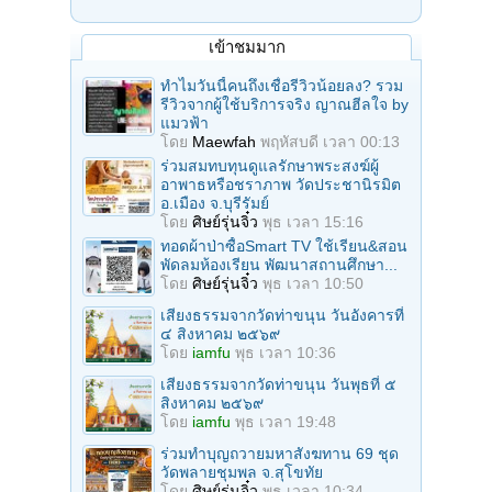
เข้าชมมาก
ทำไมวันนี้คนถึงเชื่อรีวิวน้อยลง? รวม
รีวิวจากผู้ใช้บริการจริง ญาณฮีลใจ by
แมวฟ้า
โดย
Maewfah
พฤหัสบดี เวลา 00:13
ร่วมสมทบทุนดูแลรักษาพระสงฆ์ผู้
อาพาธหรือชราภาพ วัดประชานิรมิต
อ.เมือง จ.บุรีรัมย์
โดย
ศิษย์รุ่นจิ๋ว
พุธ เวลา 15:16
ทอดผ้าป่าซื้อSmart TV ใช้เรียน&สอน
พัดลมห้องเรียน พัฒนาสถานศึกษา...
โดย
ศิษย์รุ่นจิ๋ว
พุธ เวลา 10:50
เสียงธรรมจากวัดท่าขนุน วันอังคารที่
๔ สิงหาคม ๒๕๖๙
โดย
iamfu
พุธ เวลา 10:36
เสียงธรรมจากวัดท่าขนุน วันพุธที่ ๕
สิงหาคม ๒๕๖๙
โดย
iamfu
พุธ เวลา 19:48
ร่วมทําบุญถวายมหาสังฆทาน 69 ชุด
วัดพลายชุมพล จ.สุโขทัย
โดย
ศิษย์รุ่นจิ๋ว
พุธ เวลา 10:34